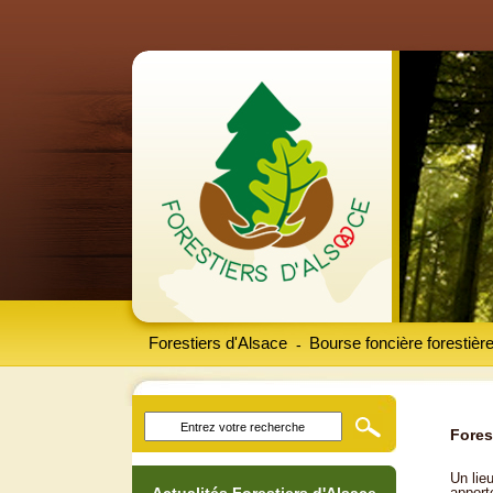
Forestiers d'Alsace
Bourse foncière forestièr
-
Fores
Un lieu
apport