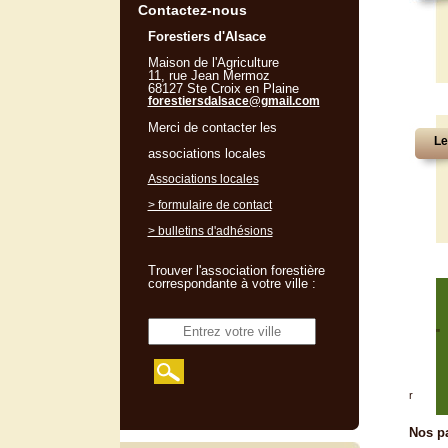
Contactez-nous
Forestiers d'Alsace
Maison de l'Agriculture
11, rue Jean Mermoz
68127 Ste Croix en Plaine
forestiersdalsace@gmail.com
Merci de contacter les
Le
associations locales
Associations locales
> formulaire de contact
> bulletins d'adhésions
Trouver l'association forestière
correspondante à votre ville :
"
r
Nos pa