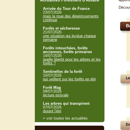
Actualités Forestiers d'Alsace
Décou
Arrivée du Tour de France
23/07/2026
mais la roue des dépérissements
continue
B
Forêts et sécheresse
21/07/2026
une situation qui évolue chaque
semaine
Forêts intouchées, forêts
anciennes, forêts primaires
14/07/2026
quelle liberté pour les arbres et les
forêts ?
Sentinelles de la forêt
10/07/2026
Le
qui veillent sur les forêts en été
Forêt Mag
09/07/2026
lecture estivale
Les arbres qui transpirent
07/07/2026
durant l'été
> voir toutes les actualités
En