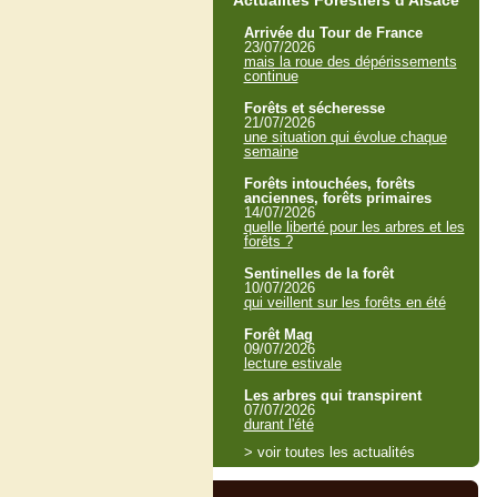
Actualités Forestiers d'Alsace
Arrivée du Tour de France
23/07/2026
mais la roue des dépérissements
continue
Forêts et sécheresse
21/07/2026
une situation qui évolue chaque
semaine
Forêts intouchées, forêts
anciennes, forêts primaires
14/07/2026
quelle liberté pour les arbres et les
forêts ?
Sentinelles de la forêt
10/07/2026
qui veillent sur les forêts en été
Forêt Mag
09/07/2026
lecture estivale
Les arbres qui transpirent
07/07/2026
durant l'été
> voir toutes les actualités