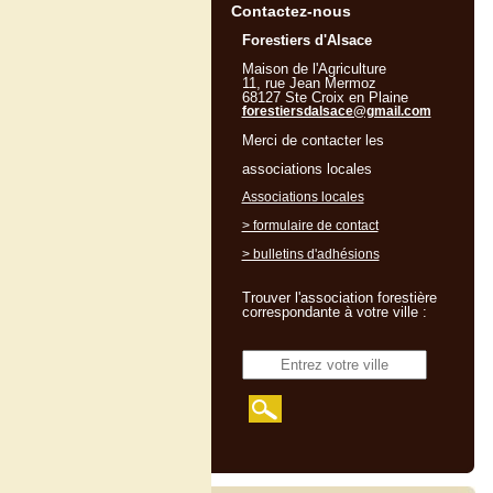
Contactez-nous
Forestiers d'Alsace
Maison de l'Agriculture
11, rue Jean Mermoz
68127 Ste Croix en Plaine
forestiersdalsace@gmail.com
Merci de contacter les
associations locales
Associations locales
> formulaire de contact
> bulletins d'adhésions
Trouver l'association forestière
correspondante à votre ville :