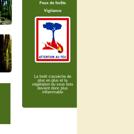
Feux de forêts
Vigilance
La forêt s'assèche de
plus en plus et la
végétation du sous bois
devient donc plus
inflammable