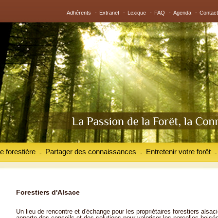
Adhérents
-
Extranet
-
Lexique
-
FAQ
-
Agenda
-
Contact
e forestière
Partager des connaissances
Entretenir votre forêt
-
-
-
Forestiers d'Alsace
Un lieu de rencontre et d'échange pour les propriétaires forestiers alsaci
apporte des conseils et des solutions pour valoriser les parcelles boisé