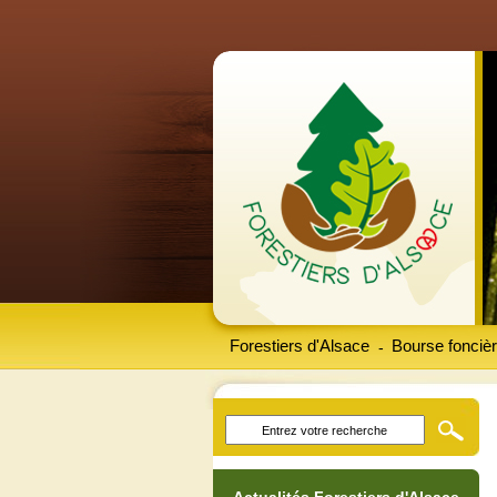
Forestiers d'Alsace
Bourse foncièr
-