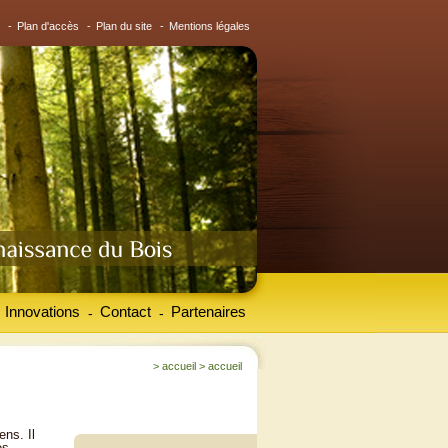
-
Plan d'accès
-
Plan du site
-
Mentions légales
Innovations
Contact
Partenaires
-
-
>
accueil
>
accueil
ens. Il
es.