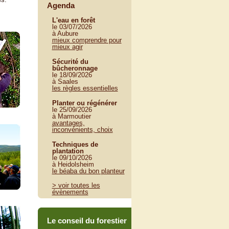
Agenda
L'eau en forêt
le 03/07/2026
à Aubure
mieux comprendre pour
mieux agir
Sécurité du
bûcheronnage
le 18/09/2026
à Saales
les règles essentielles
Planter ou régénérer
le 25/09/2026
à Marmoutier
avantages,
inconvénients, choix
Techniques de
plantation
le 09/10/2026
à Heidolsheim
le béaba du bon planteur
> voir toutes les
évènements
Le conseil du forestier