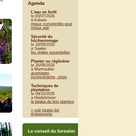
Agenda
L'eau en forêt
le 03/07/2026
à Aubure
mieux comprendre pour
mieux agir
Sécurité du
bûcheronnage
le 18/09/2026
à Saales
les règles essentielles
Planter ou régénérer
le 25/09/2026
à Marmoutier
avantages,
inconvénients, choix
Techniques de
plantation
le 09/10/2026
à Heidolsheim
le béaba du bon planteur
> voir toutes les
évènements
Le conseil du forestier