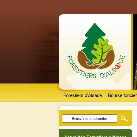
Forestiers d'Alsace
Bourse foncièr
-