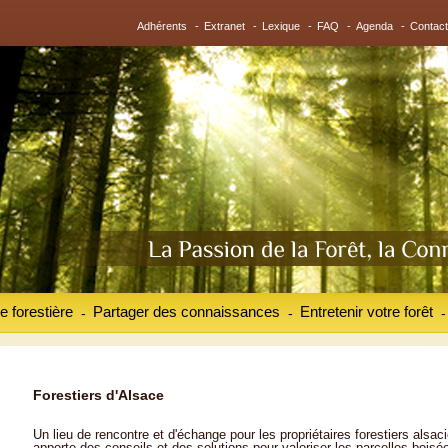
Adhérents
-
Extranet
-
Lexique
-
FAQ
-
Agenda
-
Contact
e forestière
Partager des connaissances
Entretenir votre forêt
-
-
-
Forestiers d'Alsace
Un lieu de rencontre et d'échange pour les propriétaires forestiers alsaci
apporte des conseils et des solutions pour valoriser les parcelles boisé