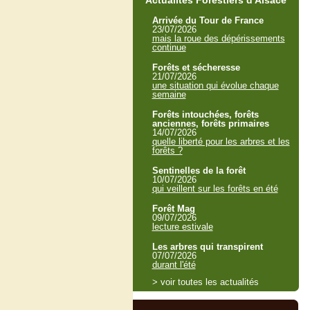
Actualités Forestiers d'Alsace
Arrivée du Tour de France
23/07/2026
mais la roue des dépérissements
continue
Forêts et sécheresse
21/07/2026
une situation qui évolue chaque
semaine
Forêts intouchées, forêts
anciennes, forêts primaires
14/07/2026
quelle liberté pour les arbres et les
forêts ?
Sentinelles de la forêt
10/07/2026
qui veillent sur les forêts en été
Forêt Mag
09/07/2026
lecture estivale
Les arbres qui transpirent
07/07/2026
durant l'été
> voir toutes les actualités