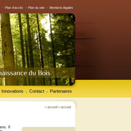
-
Plan d'accès
-
Plan du site
-
Mentions légales
Innovations
Contact
Partenaires
-
-
>
accueil
>
accueil
ens. Il
es.