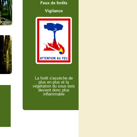
Feux de forêts
Vigilance
La forêt s'assèche de
plus en plus et la
végétation du sous bois
devient donc plus
inflammable