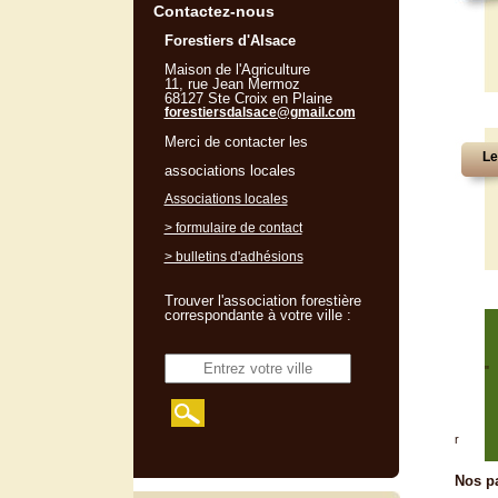
Contactez-nous
Forestiers d'Alsace
Maison de l'Agriculture
11, rue Jean Mermoz
68127 Ste Croix en Plaine
forestiersdalsace@gmail.com
Merci de contacter les
Le
associations locales
Associations locales
> formulaire de contact
> bulletins d'adhésions
Trouver l'association forestière
correspondante à votre ville :
"
r
Nos pa