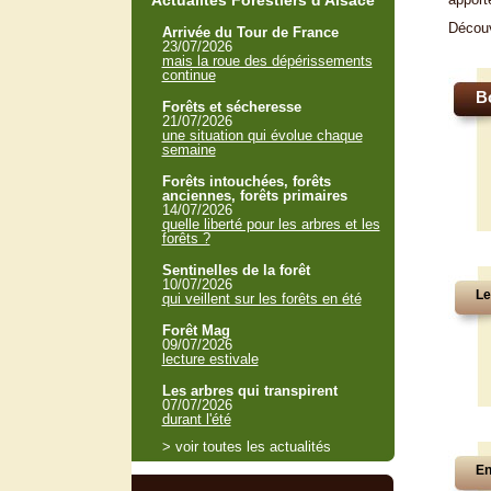
Actualités Forestiers d'Alsace
Décou
Arrivée du Tour de France
23/07/2026
mais la roue des dépérissements
continue
B
Forêts et sécheresse
21/07/2026
une situation qui évolue chaque
semaine
Forêts intouchées, forêts
anciennes, forêts primaires
14/07/2026
quelle liberté pour les arbres et les
forêts ?
Sentinelles de la forêt
10/07/2026
Le
qui veillent sur les forêts en été
Forêt Mag
09/07/2026
lecture estivale
Les arbres qui transpirent
07/07/2026
durant l'été
> voir toutes les actualités
En