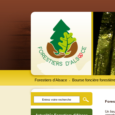
Forestiers d'Alsace
Bourse foncière forestièr
-
Fores
Un lieu
apport