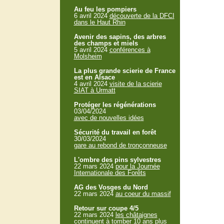
Au feu les pompiers
6 avril 2024
découverte de la DFCI
dans le Haut Rhin
Avenir des sapins, des arbres
des champs et miels
5 avril 2024
conférences à
Molsheim
La plus grande scierie de France
est en Alsace
4 avril 2024
visite de la scierie
SIAT à Urmatt
Protéger les régénérations
03/04/2024
avec de nouvelles idées
Sécurité du travail en forêt
30/03/2024
gare au rebond de tronçonneuse
L'ombre des pins sylvestres
22 mars 2024
pour la Journée
Internationale des Forêts
AG des Vosges du Nord
22 mars 2024
au coeur du massif
Retour sur coupe 4/5
22 mars 2024
les châtaignes
continuent à tomber 10 ans plus