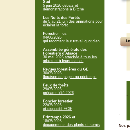
Sud
5 juin 2026
débats et
démonstrations à Bitche
Les Nuits des Forêts
du 5 au 21 juin
des animations pour
éclairer la forêt
Forestier - es
04/06/2026
qui racontent leur travail quotidien
Le
Assemblée générale des
Forestiers d'Alsace
30 mai 2026
attachée à tous les
arbres et à leurs racines
Revues forestières du GE
30/05/2026
floraison de pages au printemps
Feux de forêts
29/05/2026
préparer l'été 2026
"
Foncier forestier
22/05/2026
et dispositif ECIF
r
Printemps 2026 et
18/05/2026
dégagements des plants et semis
Nos pa