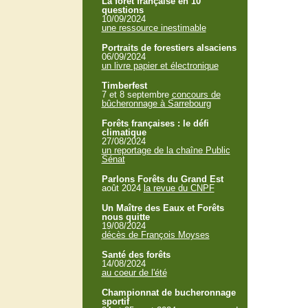
La forêt française en 10
questions
10/09/2024
une ressource inestimable
Portraits de forestiers alsaciens
06/09/2024
un livre papier et électronique
Timberfest
7 et 8 septembre
concours de
bûcheronnage à Sarrebourg
Forêts françaises : le défi
climatique
27/08/2024
un reportage de la chaîne Public
Sénat
Parlons Forêts du Grand Est
août 2024
la revue du CNPF
Un Maître des Eaux et Forêts
nous quitte
19/08/2024
décès de François Moyses
Santé des forêts
14/08/2024
au coeur de l'été
Championnat de bucheronnage
sportif