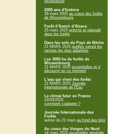
reconstituer
2000 ans d'histoire
28 mars 2025
au coeur des forêts
de Wissembourg
Forêt d'Avenir d'Alsace
25 mars 2025
enrichir et rebondir
dans les forêts
Dans les sols du Pays de Bitche
21 MARS 2025
quelles seront les
racines les plus adaptées
Les 3000 ha de forêts de
Wissembourg
21 MARS 2025
essentielles et à
découvrir en ce moment
L'eau qui vient des forêts
22 MARS 2025
Journée
Internationale de l'Eau
Le climat futur en France
22/03/2025
comment s'adapter ?
Journée Internationale des
Forêts
autour du 21 mars
au fond des bois
Au coeur des Vosges du Nord
14 mars 2025
assemblée générale