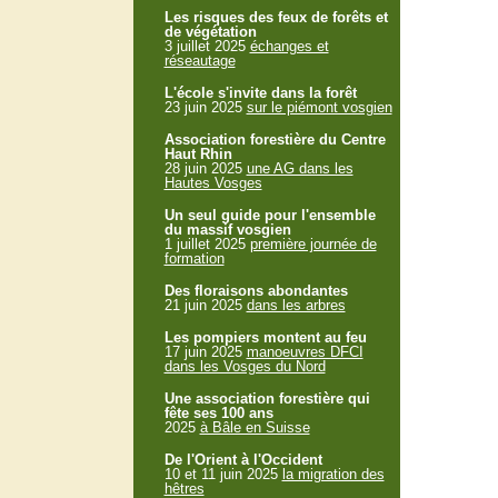
Les risques des feux de forêts et
de végétation
3 juillet 2025
échanges et
réseautage
L'école s'invite dans la forêt
23 juin 2025
sur le piémont vosgien
Association forestière du Centre
Haut Rhin
28 juin 2025
une AG dans les
Hautes Vosges
Un seul guide pour l'ensemble
du massif vosgien
1 juillet 2025
première journée de
formation
Des floraisons abondantes
21 juin 2025
dans les arbres
Les pompiers montent au feu
17 juin 2025
manoeuvres DFCI
dans les Vosges du Nord
Une association forestière qui
fête ses 100 ans
2025
à Bâle en Suisse
De l'Orient à l'Occident
10 et 11 juin 2025
la migration des
hêtres