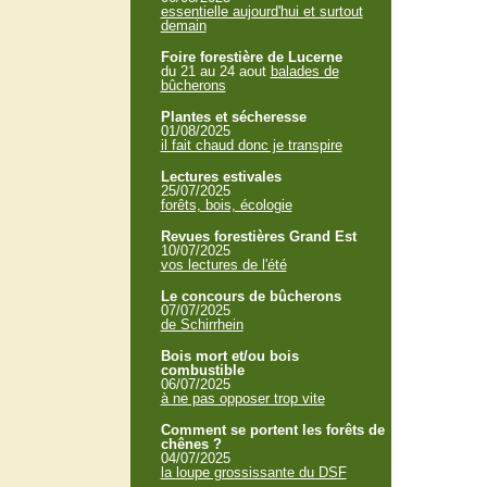
essentielle aujourd'hui et surtout
demain
Foire forestière de Lucerne
du 21 au 24 aout
balades de
bûcherons
Plantes et sécheresse
01/08/2025
il fait chaud donc je transpire
Lectures estivales
25/07/2025
forêts, bois, écologie
Revues forestières Grand Est
10/07/2025
vos lectures de l'été
Le concours de bûcherons
07/07/2025
de Schirrhein
Bois mort et/ou bois
combustible
06/07/2025
à ne pas opposer trop vite
Comment se portent les forêts de
chênes ?
04/07/2025
la loupe grossissante du DSF