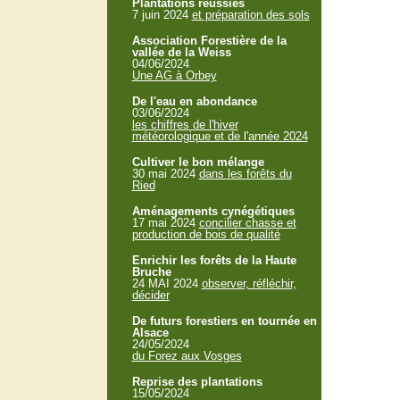
Plantations réussies
7 juin 2024
et préparation des sols
Association Forestière de la
vallée de la Weiss
04/06/2024
Une AG à Orbey
De l'eau en abondance
03/06/2024
les chiffres de l'hiver
météorologique et de l'année 2024
Cultiver le bon mélange
30 mai 2024
dans les forêts du
Ried
Aménagements cynégétiques
17 mai 2024
concilier chasse et
production de bois de qualité
Enrichir les forêts de la Haute
Bruche
24 MAI 2024
observer, réfléchir,
décider
De futurs forestiers en tournée en
Alsace
24/05/2024
du Forez aux Vosges
Reprise des plantations
15/05/2024