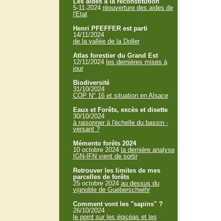
Les aides à la reconstitution
5-11-2024
réouverture des aides de
l'Etat
Henri PFEFFER est parti
14/11/2024
de la vallée de la Doller
Atlas forestier du Grand Est
12/11/2024
les dernières mises à
jour
Biodiversité
31/10/2024
COP N° 16 et situation en Alsace
Eaux et Forêts, excès et disette
30/10/2024
à raisonner à l'échelle du bassin -
versant ?
Mémento forêts 2024
10 octobre 2024
la dernière analyse
IGN-IFN vient de sortir
Retrouver les limites de mes
parcelles de forêts
25 octobre 2024
au dessus du
vignoble de Gueberschwihr
Comment vont les "sapins" ?
26/10/2024
le point sur les épicéas et les