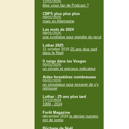
12/01/2025
êtes vous fan de Podcast ?
CBPS plus plus plus
09/01/2025
mais en Allemagne
Les mots de 2024
08/01/2025
une synthèse pour prendre du recul
Lothar 2025
11 octobre 2019
25 ans plus tard
dans le Ried
Il neige dans les Vosges
05/01/2025
un simple et précieux indicateur
Aides forestières nombreuses
05/01/2025
un simulateur pour essayer de s'y
retrouver
Lothar : 25 ans plus tard
27/12/2024
1999 - 2024
Forêt Magazine
décembre 2024
le dernier numéro
est de sortie
Bûchage de Noël