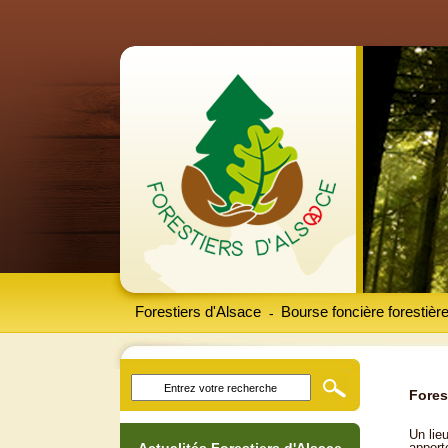
Forestiers d'Alsace
Bourse foncière forestièr
-
Fores
Un lieu
apport