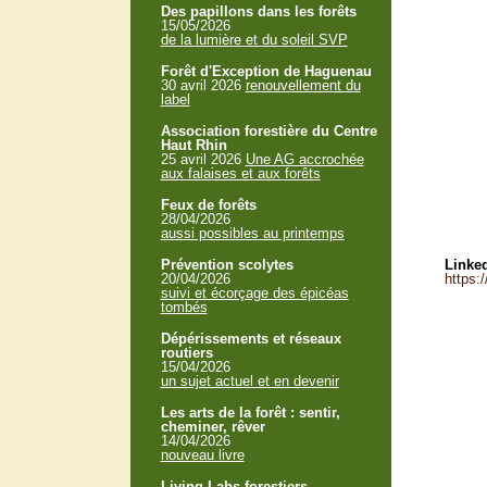
Des papillons dans les forêts
15/05/2026
de la lumière et du soleil SVP
Forêt d'Exception de Haguenau
30 avril 2026
renouvellement du
label
Association forestière du Centre
Haut Rhin
25 avril 2026
Une AG accrochée
aux falaises et aux forêts
Feux de forêts
28/04/2026
aussi possibles au printemps
Prévention scolytes
Linked
20/04/2026
https:
suivi et écorçage des épicéas
tombés
Dépérissements et réseaux
routiers
15/04/2026
un sujet actuel et en devenir
Les arts de la forêt : sentir,
cheminer, rêver
14/04/2026
nouveau livre
Living Labs forestiers