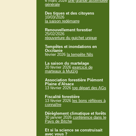
6 mars 2026
une grande assemblée
générale
Des tiques et des citoyens
10/03/2026
la saison redémarre
Renouvellement forestier
25/02/2026
réouverture du guichet unique
Tempêtes et inondations en
Occitanie
février 2026
la tempête Nils
La saison du martelage
20 février 2026
exercice de
marteaux à Mutzig
Association forestière Piémont
Plaine d'Alsace
13 février 2026
top départ des AGs
Fiscalité forestière
13 février 2026
les bons réflèxes à
connaître
Dérèglement climatique et forêts
30 janvier 2026
conférence dans le
Pays de Bitche
Et si la science se construisait
avec vous ?