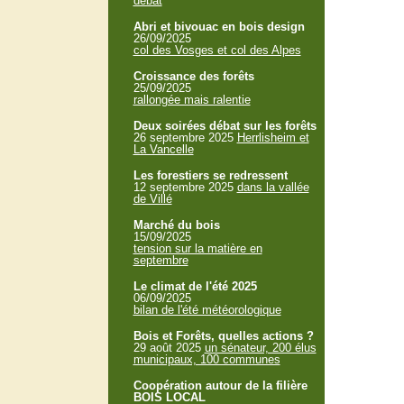
débat
Abri et bivouac en bois design
26/09/2025
col des Vosges et col des Alpes
Croissance des forêts
25/09/2025
rallongée mais ralentie
Deux soirées débat sur les forêts
26 septembre 2025
Herrlisheim et
La Vancelle
Les forestiers se redressent
12 septembre 2025
dans la vallée
de Villé
Marché du bois
15/09/2025
tension sur la matière en
septembre
Le climat de l'été 2025
06/09/2025
bilan de l'été météorologique
Bois et Forêts, quelles actions ?
29 août 2025
un sénateur, 200 élus
municipaux, 100 communes
Coopération autour de la filière
BOIS LOCAL