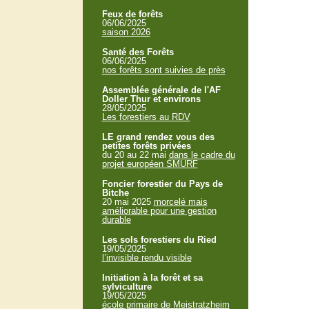
Feux de forêts
06/06/2025
saison 2026
Santé des Forêts
06/06/2025
nos forêts sont suivies de près
Assemblée générale de l'AF
Doller Thur et environs
28/05/2025
Les forestiers au RDV
LE grand rendez vous des
petites forêts privées
du 20 au 22 mai
dans le cadre du
projet européen SMURF
Foncier forestier du Pays de
Bitche
20 mai 2025
morcelé mais
améliorable pour une gestion
durable
Les sols forestiers du Ried
19/05/2025
l’invisible rendu visible
Initiation à la forêt et sa
sylviculture
19/05/2025
école primaire de Meistratzheim