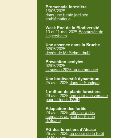
Promenade forestière
16/05/2025
dans une futaie jardinée
emblématique
Week End de la Biodiversité
10 et 11 mai 2025
Ecomusée de
Ungersheim
Une absence dans la Bruche
02/05/2025
décès de Mr Schmittbuhl
Prévention scolytes
02/05/2025
la saison 2025 sa commencé
Une biodiversité dynamique
25 avril 2025
dans le Sundgau
1 million de plants forestiers
29 avril 2025
une date anniversaire
pour le fonds FA3R
Adaptation des forêts
28 avril 2025
réfléchir à des
scénarios au pied du Ballon
d'Alsace
AG des forestiers d'Alsace
26 avril 2025
au coeur de la forêt
du Mollberg