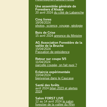
Une assemblée générale de
Forestiers d'Alsace
20 avril 2024
du côté de Labaroche
Cinq livres
18/04/2024
photos, science, voyage, géologie
Bois de Crise
15 avril 2024
annonce du Ministre
AG Association Forestière de la
vallée de la Bruche
15/04/2024
Passation de présidence
Retour sur coupe 5/5
11/04/2024
parcelle coupée, on fait quoi ?
Eclaircie expérimentale
10/04/2024
bienvenue dans le Caucase
Santé des forêts
avril 2024
bilan 2023 et alertes
2024
Salon FORST LIVE
12 au 14 avril 2024
le salon
forestier de la vallée du Rhin