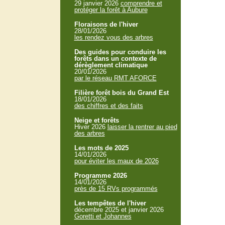
29 janvier 2026
comprendre et
protéger la forêt à Aubure
Floraisons de l'hiver
28/01/2026
les rendez vous des arbres
Des guides pour conduire les
forêts dans un contexte de
dérèglement climatique
20/01/2026
par le réseau RMT AFORCE
Filière forêt bois du Grand Est
18/01/2026
des chiffres et des faits
Neige et forêts
Hiver 2026
laisser la rentrer au pied
des arbres
Les mots de 2025
14/01/2026
pour éviter les maux de 2026
Programme 2026
14/01/2026
près de 15 RVs programmés
Les tempêtes de l'hiver
décembre 2025 et janvier 2026
Goretti et Johannes