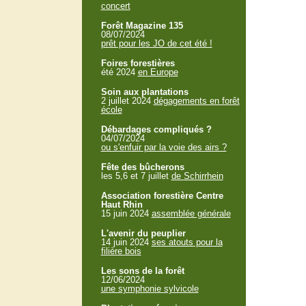
concert
Forêt Magazine 135
08/07/2024
prêt pour les JO de cet été !
Foires forestières
été 2024
en Europe
Soin aux plantations
2 juillet 2024
dégagements en forêt
école
Débardages compliqués ?
04/07/2024
ou s'enfuir par la voie des airs ?
Fête des bûcherons
les 5,6 et 7 juillet
de Schirrhein
Association forestière Centre
Haut Rhin
15 juin 2024
assemblée générale
L'avenir du peuplier
14 juin 2024
ses atouts pour la
filière bois
Les sons de la forêt
12/06/2024
une symphonie sylvicole