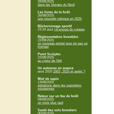
28/08/2025
dans les Vosges du Nord
Les livres de la forêt
26/08/2025
une nouvelle rubrique en 2025
Bûcheronnage sportif
23-24 aout
çà envoie du copeau
Règlementation forestière
22/08/2025
un nouveau portail pour ne pas se
tromper
Point Scolytes
22/08/2025
au coeur de l'été
Un automne en avance
aout 2025
2003, 2025 et après ?
Miel de sapin
13/08/2025
agitations dans les sapinières
vosgiennes
Retour sur un feu de forêt
09/08/2025
un mois plus tard
Santé des sols forestiers
06/08/2025