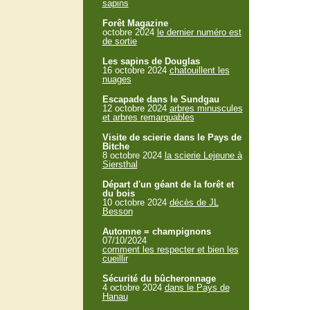
sapins
Forêt Magazine
octobre 2024
le dernier numéro est
de sortie
Les sapins de Douglas
16 octobre 2024
chatouillent les
nuages
Escapade dans le Sundgau
12 octobre 2024
arbres minuscules
et arbres remarquables
Visite de scierie dans le Pays de
Bitche
8 octobre 2024
la scierie Lejeune à
Siersthal
Départ d'un géant de la forêt et
du bois
10 octobre 2024
décès de JL
Besson
Automne = champignons
07/10/2024
comment les respecter et bien les
cueillir
Sécurité du bûcheronnage
4 octobre 2024
dans le Pays de
Hanau