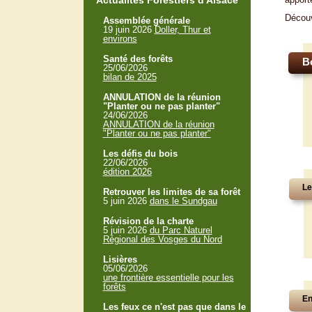
Actualités Forestiers d'Alsace
Décou
Assemblée générale
19 juin 2026
Doller, Thur et
environs
Santé des forêts
B
25/06/2026
bilan de 2025
ANNULATION de la réunion
"Planter ou ne pas planter"
24/06/2026
ANNULATION de la réunion
"Planter ou ne pas planter"
Les défis du bois
22/06/2026
édition 2026
Le
Retrouver les limites de sa forêt
5 juin 2026
dans le Sundgau
Révision de la charte
5 juin 2026
du Parc Naturel
Régional des Vosges du Nord
Lisières
05/06/2026
une frontière essentielle pour les
forêts
En
Les feux ce n'est pas que dans le