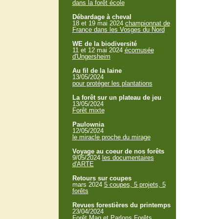
dans la forêt école
Débardage à cheval
18 et 19 mai 2024
championnat de
France dans les Vosges du Nord
WE de la biodiversité
11 et 12 mai 2024
écomusée
d'Ungersheim
Au fil de la laine
13/05/2024
pour protéger les plantations
La forêt sur un plateau de jeu
13/05/2024
Forêt mixte
Paulownia
12/05/2024
le miracle proche du mirage
Voyage au coeur de nos forêts
9/05/2024
les documentaires
d'ARTE
Retours sur coupes
mars 2024
5 coupes, 5 projets, 5
forêts
Revues forestières du printemps
23/04/2024
Forêt Mag et Parlons Forêts