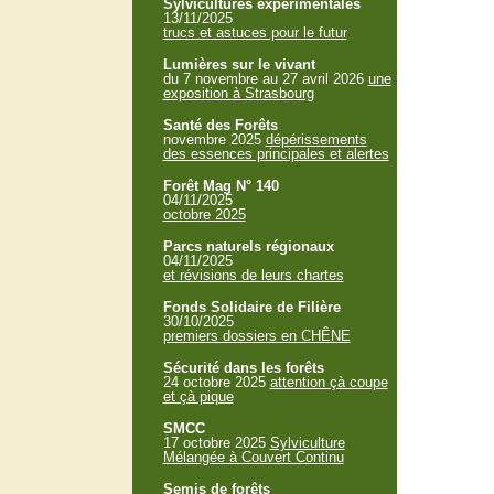
Sylvicultures expérimentales
13/11/2025
trucs et astuces pour le futur
Lumières sur le vivant
du 7 novembre au 27 avril 2026
une
exposition à Strasbourg
Santé des Forêts
novembre 2025
dépérissements
des essences principales et alertes
Forêt Mag N° 140
04/11/2025
octobre 2025
Parcs naturels régionaux
04/11/2025
et révisions de leurs chartes
Fonds Solidaire de Filière
30/10/2025
premiers dossiers en CHÊNE
Sécurité dans les forêts
24 octobre 2025
attention çà coupe
et çà pique
SMCC
17 octobre 2025
Sylviculture
Mélangée à Couvert Continu
Semis de forêts