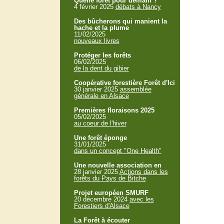
Quelle forêt pour demain ?
4 février 2025
débats à Nancy
Des bûcherons qui manient la
hache et la plume
11/02/2025
nouveaux livres
Protéger les forêts
06/02/2025
de la dent du gibier
Coopérative forestière Forêt d'Ici
30 janvier 2025
assemblée
générale en Alsace
Premières floraisons 2025
05/02/2025
au coeur de l'hiver
Une forêt éponge
31/01/2025
dans un concept "One Health"
Une nouvelle association en
28 janvier 2025
Actions dans les
forêts du Pays de Bitche
Projet européen SMURF
20 décembre 2024
avec les
Forestiers d'Alsace
La Forêt à écouter