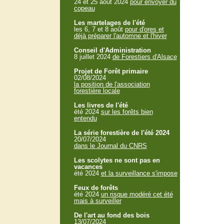
24 et 25 aout 2024
pour envoyer du
copeau
Les martelages de l'été
les 6, 7 et 8 août
pour d'ores et
déjà préparer l'automne et l'hiver
Conseil d'Administration
8 juillet 2024
de Forestiers d'Alsace
Projet de Forêt primaire
02/08/2024
la position de l'association
forestière locale
Les livres de l'été
été 2024
sur les forêts bien
entendu
La série forestière de l'été 2024
20/07/2024
dans le Journal du CNRS
Les scolytes ne sont pas en
vacances
été 2024
et la surveillance s'impose
Feux de forêts
été 2024
un risque modéré cet été
mais à surveiller
De l'art au fond des bois
13/07/2024