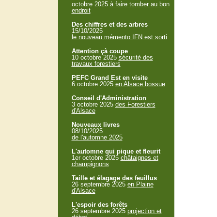
octobre 2025
à faire tomber au bon
endroit
Des chiffres et des arbres
15/10/2025
le nouveau mémento IFN est sorti
Attention çà coupe
10 octobre 2025
sécurité des
travaux forestiers
PEFC Grand Est en visite
6 octobre 2025
en Alsace bossue
Conseil d'Administration
3 octobre 2025
des Forestiers
d'Alsace
Nouveaux livres
08/10/2025
de l'automne 2025
L'automne qui pique et fleurit
1er octobre 2025
châtaignes et
champignons
Taille et élagage des feuillus
26 septembre 2025
en Plaine
d'Alsace
L'espoir des forêts
26 septembre 2025
projection et