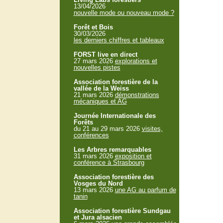
13/04/2026
nouvelle mode ou nouveau mode ?
Forêt et Bois
30/03/2026
les derniers chiffres et tableaux
FORST live en direct
27 mars 2026
explorations et
nouvelles pistes
Association forestière de la
vallée de la Weiss
21 mars 2026
démonstrations
mécaniques et AG
Journée Internationale des
Forêts
du 21 au 29 mars 2026
visites,
conférences
Les Arbres remarquables
31 mars 2026
exposition et
conférence à Strasbourg
Association forestière des
Vosges du Nord
13 mars 2026
une AG au parfum de
tanin
Association forestière Sundgau
et Jura alsacien