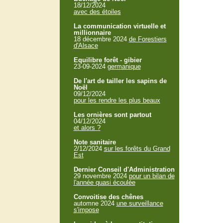
18/12/2024
avec des étoiles
La communication virtuelle et
millionnaire
18 décembre 2024
de Forestiers
d'Alsace
Equilibre forêt - gibier
23-09-2024
germanique
De l'art de tailler les sapins de
Noël
09/12/2024
pour les rendre les plus beaux
Les ornières sont partout
04/12/2024
et alors ?
Note sanitaire
2/12/2024
sur les forêts du Grand
Est
Dernier Conseil d'Administration
29 novembre 2024
pour un bilan de
l'année quasi écoulée
Convoitise des chênes
automne 2024
une surveillance
s'impose