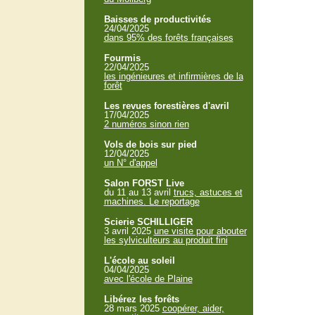
Baisses de productivités
24/04/2025
dans 95% des forêts françaises
Fourmis
22/04/2025
les ingénieures et infirmières de la
forêt
Les revues forestières d'avril
17/04/2025
2 numéros sinon rien
Vols de bois sur pied
12/04/2025
un N° d'appel
Salon FORST Live
du 11 au 13 avril
trucs, astuces et
machines. Le reportage
Scierie SCHILLIGER
3 avril 2025
une visite pour abouter
les sylviculteurs au produit fini
L'école au soleil
04/04/2025
avec l'école de Plaine
Libérez les forêts
28 mars 2025
coopérer, aider,