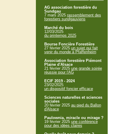
AG association forestière du
Sundgau
7 mars 2025
rassemblement des
forestiers sundgauviens
Marché du bois
12/03/2025
du printemps 2025
Bourse Foncière Forestière
27 février 2025
un sujet qui fait
venir du monde à Pfaffenheim
Association forestière Piémont
Plaine d'Alsace
21 février 2025
une grande soirée
réussie pour l'AG
ECIF 2019 - 2024
23/02/2025
un dispositif foncier efficace
Sciences naturelles et sciences
sociales
20 février 2025
au pied du Ballon
d'Alsace
Paulownia, miracle ou mirage ?
19 février 2025
une conférence
pour des idées claires