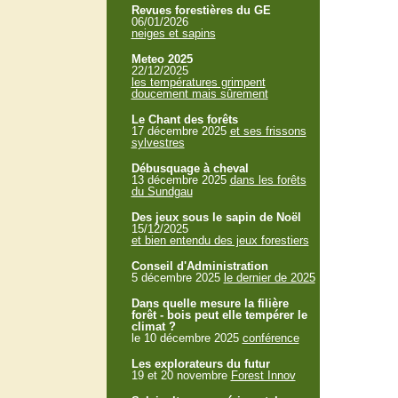
Revues forestières du GE
06/01/2026
neiges et sapins
Meteo 2025
22/12/2025
les températures grimpent
doucement mais sûrement
Le Chant des forêts
17 décembre 2025
et ses frissons
sylvestres
Débusquage à cheval
13 décembre 2025
dans les forêts
du Sundgau
Des jeux sous le sapin de Noël
15/12/2025
et bien entendu des jeux forestiers
Conseil d'Administration
5 décembre 2025
le dernier de 2025
Dans quelle mesure la filière
forêt - bois peut elle tempérer le
climat ?
le 10 décembre 2025
conférence
Les explorateurs du futur
19 et 20 novembre
Forest Innov