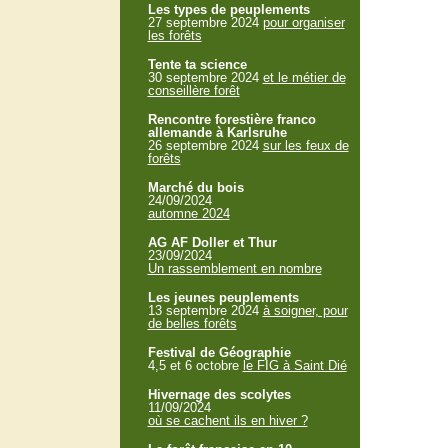
Les types de peuplements
27 septembre 2024
pour organiser
les forêts
Tente ta science
30 septembre 2024
et le métier de
conseillère forêt
Rencontre forestière franco
allemande à Karlsruhe
26 septembre 2024
sur les feux de
forêts
Marché du bois
24/09/2024
automne 2024
AG AF Doller et Thur
23/09/2024
Un rassemblement en nombre
Les jeunes peuplements
13 septembre 2024
à soigner, pour
de belles forêts
Festival de Géographie
4,5 et 6 octobre
le FIG à Saint Dié
Hivernage des scolytes
11/09/2024
où se cachent ils en hiver ?