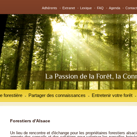
Adhérents
-
Extranet
-
Lexique
-
FAQ
-
Agenda
-
Contact
e forestière
Partager des connaissances
Entretenir votre forêt
-
-
-
Forestiers d'Alsace
Un lieu de rencontre et d'échange pour les propriétaires forestiers alsaci
apporte des conseils et des solutions pour valoriser les parcelles boisé