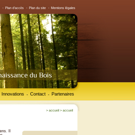
-
Plan d'accès
-
Plan du site
-
Mentions légales
Innovations
Contact
Partenaires
-
-
>
accueil
>
accueil
ens. Il
es.