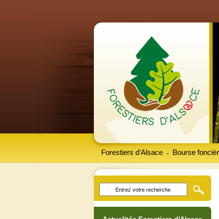
Forestiers d'Alsace
Bourse foncièr
-