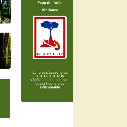
Feux de forêts
Vigilance
La forêt s'assèche de
plus en plus et la
végétation du sous bois
devient donc plus
inflammable