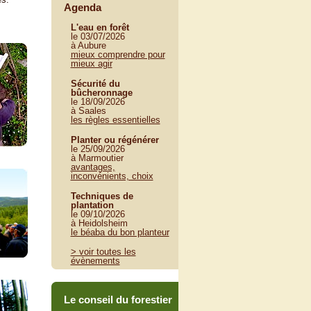
Agenda
L'eau en forêt
le 03/07/2026
à Aubure
mieux comprendre pour
mieux agir
Sécurité du
bûcheronnage
le 18/09/2026
à Saales
les règles essentielles
Planter ou régénérer
le 25/09/2026
à Marmoutier
avantages,
inconvénients, choix
Techniques de
plantation
le 09/10/2026
à Heidolsheim
le béaba du bon planteur
> voir toutes les
évènements
Le conseil du forestier