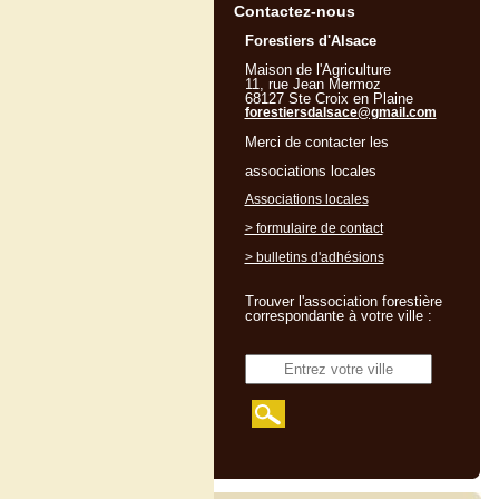
Contactez-nous
Forestiers d'Alsace
Maison de l'Agriculture
11, rue Jean Mermoz
68127 Ste Croix en Plaine
forestiersdalsace@gmail.com
Merci de contacter les
associations locales
Associations locales
> formulaire de contact
> bulletins d'adhésions
Trouver l'association forestière
correspondante à votre ville :