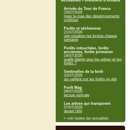
Actualités Forestiers d'Alsace
Arrivée du Tour de France
23/07/2026
mais la roue des dépérissements
continue
Forêts et sécheresse
21/07/2026
une situation qui évolue chaque
semaine
Forêts intouchées, forêts
anciennes, forêts primaires
14/07/2026
quelle liberté pour les arbres et les
forêts ?
Sentinelles de la forêt
10/07/2026
qui veillent sur les forêts en été
Forêt Mag
09/07/2026
lecture estivale
Les arbres qui transpirent
07/07/2026
durant l'été
> voir toutes les actualités