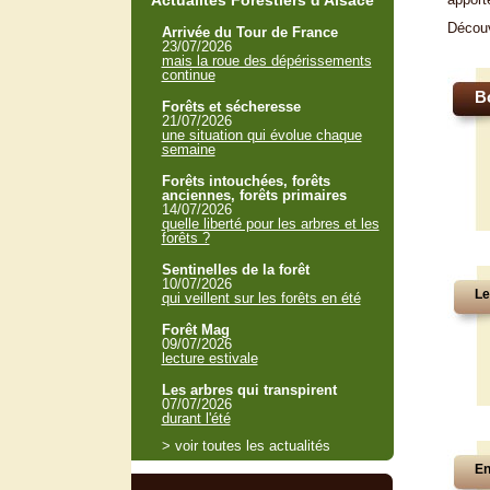
Actualités Forestiers d'Alsace
Décou
Arrivée du Tour de France
23/07/2026
mais la roue des dépérissements
continue
B
Forêts et sécheresse
21/07/2026
une situation qui évolue chaque
semaine
Forêts intouchées, forêts
anciennes, forêts primaires
14/07/2026
quelle liberté pour les arbres et les
forêts ?
Sentinelles de la forêt
10/07/2026
Le
qui veillent sur les forêts en été
Forêt Mag
09/07/2026
lecture estivale
Les arbres qui transpirent
07/07/2026
durant l'été
> voir toutes les actualités
En