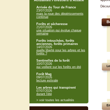
Actualités Forestiers d'Alsace
Décou
Arrivée du Tour de France
23/07/2026
mais la roue des dépérissements
continue
B
Forêts et sécheresse
21/07/2026
une situation qui évolue chaque
semaine
Forêts intouchées, forêts
anciennes, forêts primaires
14/07/2026
quelle liberté pour les arbres et les
forêts ?
Sentinelles de la forêt
10/07/2026
Le
qui veillent sur les forêts en été
Forêt Mag
09/07/2026
lecture estivale
Les arbres qui transpirent
07/07/2026
durant l'été
> voir toutes les actualités
En