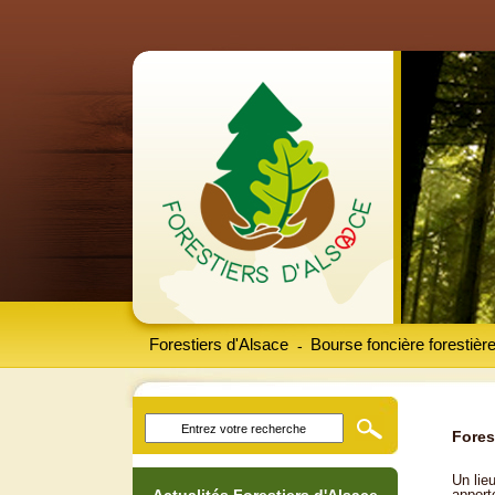
Forestiers d'Alsace
Bourse foncière forestièr
-
Fores
Un lieu
apport