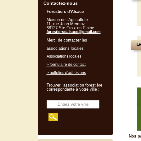
Contactez-nous
Forestiers d'Alsace
Maison de l'Agriculture
11, rue Jean Mermoz
68127 Ste Croix en Plaine
forestiersdalsace@gmail.com
Merci de contacter les
Le
associations locales
Associations locales
> formulaire de contact
> bulletins d'adhésions
Trouver l'association forestière
correspondante à votre ville :
"
r
Nos pa