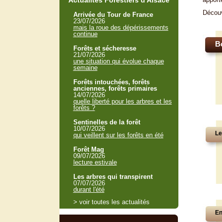
Actualités Forestiers d'Alsace
Décou
Arrivée du Tour de France
23/07/2026
mais la roue des dépérissements
continue
B
Forêts et sécheresse
21/07/2026
une situation qui évolue chaque
semaine
Forêts intouchées, forêts
anciennes, forêts primaires
14/07/2026
quelle liberté pour les arbres et les
forêts ?
Sentinelles de la forêt
10/07/2026
Le
qui veillent sur les forêts en été
Forêt Mag
09/07/2026
lecture estivale
Les arbres qui transpirent
07/07/2026
durant l'été
> voir toutes les actualités
En