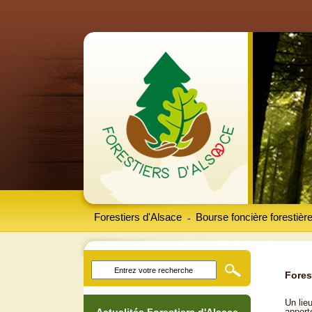
Forestiers d'Alsace
Bourse foncière forestièr
-
Fores
Un lieu
apport