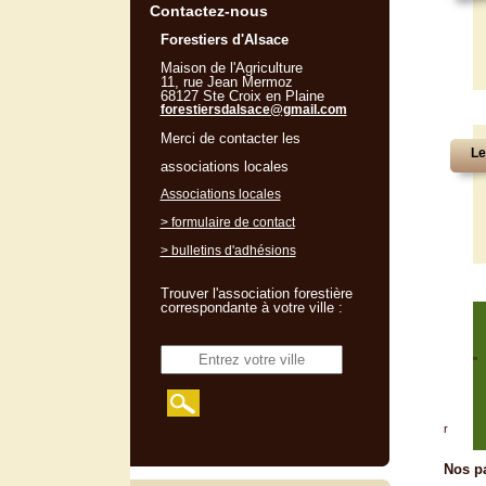
Contactez-nous
Forestiers d'Alsace
Maison de l'Agriculture
11, rue Jean Mermoz
68127 Ste Croix en Plaine
forestiersdalsace@gmail.com
Merci de contacter les
Le
associations locales
Associations locales
> formulaire de contact
> bulletins d'adhésions
Trouver l'association forestière
correspondante à votre ville :
"
r
Nos pa