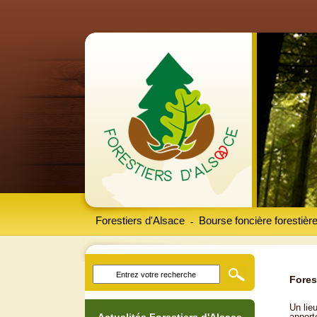
Forestiers d'Alsace
Bourse foncière forestièr
-
Fores
Un lieu
apport