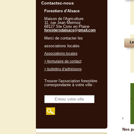
Contactez-nous
Forestiers d'Alsace
Maison de l'Agriculture
11, rue Jean Mermoz
68127 Ste Croix en Plaine
forestiersdalsace@gmail.com
Merci de contacter les
Le
associations locales
Associations locales
> formulaire de contact
> bulletins d'adhésions
Trouver l'association forestière
correspondante à votre ville :
"
r
Nos pa