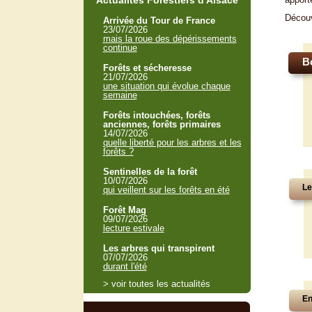
Actualités Forestiers d'Alsace
Décou
Arrivée du Tour de France
23/07/2026
mais la roue des dépérissements
continue
B
Forêts et sécheresse
21/07/2026
une situation qui évolue chaque
semaine
Forêts intouchées, forêts
anciennes, forêts primaires
14/07/2026
quelle liberté pour les arbres et les
forêts ?
Sentinelles de la forêt
10/07/2026
Le
qui veillent sur les forêts en été
Forêt Mag
09/07/2026
lecture estivale
Les arbres qui transpirent
07/07/2026
durant l'été
> voir toutes les actualités
En