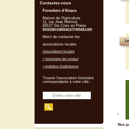
Contactez-nous
Forestiers d'Alsace
Maison de l'Agriculture
11, rue Jean Mermoz
68127 Ste Croix en Plaine
forestiersdalsace@gmail.com
Merci de contacter les
Le
associations locales
Associations locales
> formulaire de contact
> bulletins d'adhésions
Trouver l'association forestière
correspondante à votre ville :
"
r
Nos pa