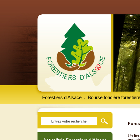
Forestiers d'Alsace
Bourse foncière forestièr
-
Fores
Un lieu
apport