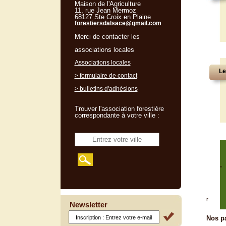
Maison de l'Agriculture
11, rue Jean Mermoz
68127 Ste Croix en Plaine
forestiersdalsace@gmail.com
Merci de contacter les
associations locales
Associations locales
Le
> formulaire de contact
> bulletins d'adhésions
Trouver l'association forestière
correspondante à votre ville :
"
r
Newsletter
Nos pa