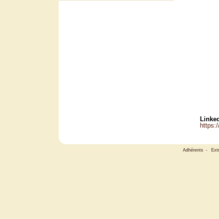
Linked
https:
Adhérents
-
Ext