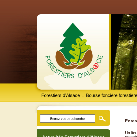
Forestiers d'Alsace
Bourse foncière forestièr
-
Fores
Un lieu
apport