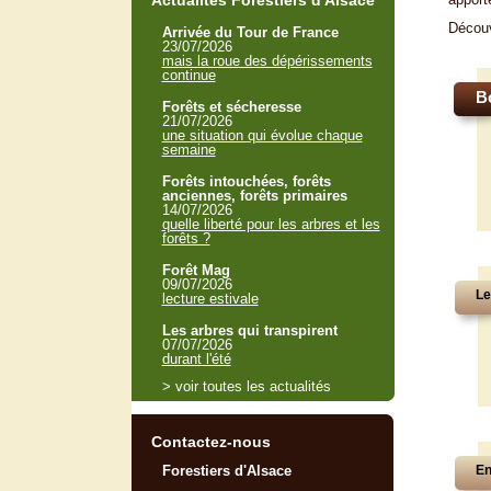
Actualités Forestiers d'Alsace
Décou
Arrivée du Tour de France
23/07/2026
mais la roue des dépérissements
continue
B
Forêts et sécheresse
21/07/2026
une situation qui évolue chaque
semaine
Forêts intouchées, forêts
anciennes, forêts primaires
14/07/2026
quelle liberté pour les arbres et les
forêts ?
Forêt Mag
09/07/2026
Le
lecture estivale
Les arbres qui transpirent
07/07/2026
durant l'été
> voir toutes les actualités
Contactez-nous
Forestiers d'Alsace
En