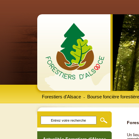
Forestiers d'Alsace
Bourse foncière forestièr
-
Fores
Un lieu
apport