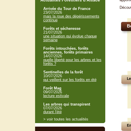
Actualités Forestiers d'Alsace
Décou
Arrivée du Tour de France
23/07/2026
mais la roue des dépérissements
continue
B
Forêts et sécheresse
21/07/2026
une situation qui évolue chaque
semaine
Forêts intouchées, forêts
anciennes, forêts primaires
14/07/2026
quelle liberté pour les arbres et les
forêts ?
Sentinelles de la forêt
10/07/2026
Le
qui veillent sur les forêts en été
Forêt Mag
09/07/2026
lecture estivale
Les arbres qui transpirent
07/07/2026
durant l'été
> voir toutes les actualités
En