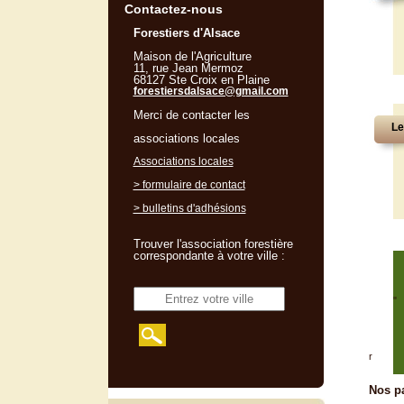
Contactez-nous
Forestiers d'Alsace
Maison de l'Agriculture
11, rue Jean Mermoz
68127 Ste Croix en Plaine
forestiersdalsace@gmail.com
Merci de contacter les
Le
associations locales
Associations locales
> formulaire de contact
> bulletins d'adhésions
Trouver l'association forestière
correspondante à votre ville :
"
r
Nos pa