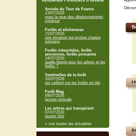
Actualités Forestiers d'Alsace
Décou
Arrivée du Tour de France
23/07/2026
mais la roue des dépérissements
continue
B
Forêts et sécheresse
21/07/2026
une situation qui évolue chaque
semaine
Forêts intouchées, forêts
anciennes, forêts primaires
14/07/2026
quelle liberté pour les arbres et les
forêts ?
Sentinelles de la forêt
10/07/2026
Le
qui veillent sur les forêts en été
Forêt Mag
09/07/2026
lecture estivale
Les arbres qui transpirent
07/07/2026
durant l'été
> voir toutes les actualités
En