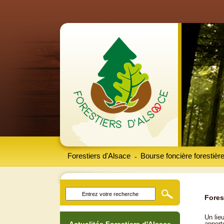
Forestiers d'Alsace
Bourse foncière forestièr
-
Fores
Un lieu
apport