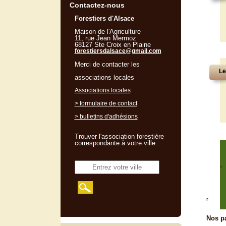
Contactez-nous
Forestiers d'Alsace
Maison de l'Agriculture
11, rue Jean Mermoz
68127 Ste Croix en Plaine
forestiersdalsace@gmail.com
Merci de contacter les
Le
associations locales
Associations locales
> formulaire de contact
> bulletins d'adhésions
Trouver l'association forestière
correspondante à votre ville :
"
r
Nos pa