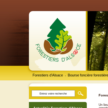
Forestiers d'Alsace
Bourse foncière forestièr
-
Fores
Un lieu
apport