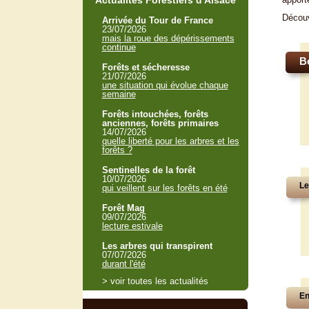
Actualités Forestiers d'Alsace
Décou
Arrivée du Tour de France
23/07/2026
mais la roue des dépérissements
continue
B
Forêts et sécheresse
21/07/2026
une situation qui évolue chaque
semaine
Forêts intouchées, forêts
anciennes, forêts primaires
14/07/2026
quelle liberté pour les arbres et les
forêts ?
Sentinelles de la forêt
10/07/2026
Le
qui veillent sur les forêts en été
Forêt Mag
09/07/2026
lecture estivale
Les arbres qui transpirent
07/07/2026
durant l'été
> voir toutes les actualités
En