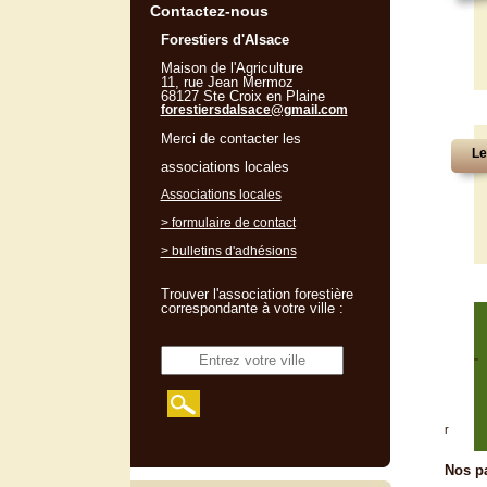
Contactez-nous
Forestiers d'Alsace
Maison de l'Agriculture
11, rue Jean Mermoz
68127 Ste Croix en Plaine
forestiersdalsace@gmail.com
Merci de contacter les
Le
associations locales
Associations locales
> formulaire de contact
> bulletins d'adhésions
Trouver l'association forestière
correspondante à votre ville :
"
r
Nos pa