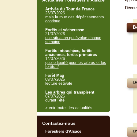
Actualités Forestiers d'Alsace
Décou
Arrivée du Tour de France
23/07/2026
mais la roue des dépérissements
continue
B
Forêts et sécheresse
21/07/2026
une situation qui évolue chaque
semaine
Forêts intouchées, forêts
anciennes, forêts primaires
14/07/2026
quelle liberté pour les arbres et les
forêts ?
Forêt Mag
09/07/2026
Le
lecture estivale
Les arbres qui transpirent
07/07/2026
durant l'été
> voir toutes les actualités
Contactez-nous
Forestiers d'Alsace
En