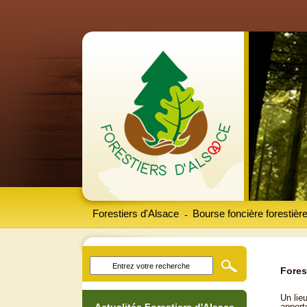
Forestiers d'Alsace
Bourse foncière forestièr
-
Fores
Un lieu
apport