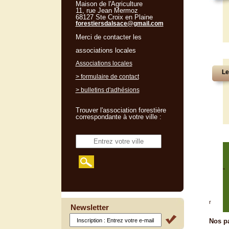
Maison de l'Agriculture
11, rue Jean Mermoz
68127 Ste Croix en Plaine
forestiersdalsace@gmail.com
Merci de contacter les
associations locales
Associations locales
Le
> formulaire de contact
> bulletins d'adhésions
Trouver l'association forestière
correspondante à votre ville :
"
r
Newsletter
Nos pa