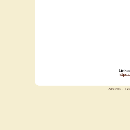
Linked
https:
Adhérents
-
Ext