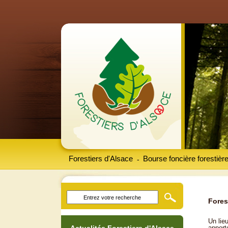
Forestiers d'Alsace
Bourse foncière forestièr
-
Fores
Un lieu
apport