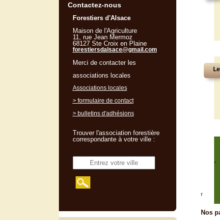
Contactez-nous
Forestiers d'Alsace
Maison de l'Agriculture
11, rue Jean Mermoz
68127 Ste Croix en Plaine
forestiersdalsace@gmail.com
Merci de contacter les
Le
associations locales
Associations locales
> formulaire de contact
> bulletins d'adhésions
Trouver l'association forestière
correspondante à votre ville :
"
r
Nos pa