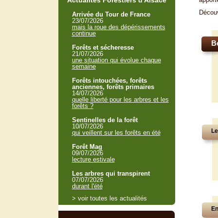
Actualités Forestiers d'Alsace
Décou
Arrivée du Tour de France
23/07/2026
mais la roue des dépérissements
continue
B
Forêts et sécheresse
21/07/2026
une situation qui évolue chaque
semaine
Forêts intouchées, forêts
anciennes, forêts primaires
14/07/2026
quelle liberté pour les arbres et les
forêts ?
Sentinelles de la forêt
10/07/2026
Le
qui veillent sur les forêts en été
Forêt Mag
09/07/2026
lecture estivale
Les arbres qui transpirent
07/07/2026
durant l'été
> voir toutes les actualités
En