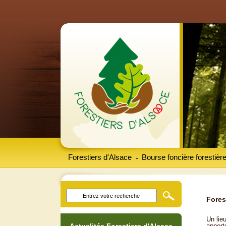
Forestiers d'Alsace
Bourse foncière forestièr
-
Fores
Un lieu
apport