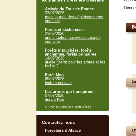
Actualités Forestiers d'Alsace
Décou
Arrivée du Tour de France
23/07/2026
mais la roue des dépérissements
continue
B
Forêts et sécheresse
21/07/2026
une situation qui évolue chaque
semaine
Forêts intouchées, forêts
anciennes, forêts primaires
14/07/2026
quelle liberté pour les arbres et les
forêts ?
Forêt Mag
09/07/2026
Le
lecture estivale
Les arbres qui transpirent
07/07/2026
durant l'été
> voir toutes les actualités
Contactez-nous
Forestiers d'Alsace
En