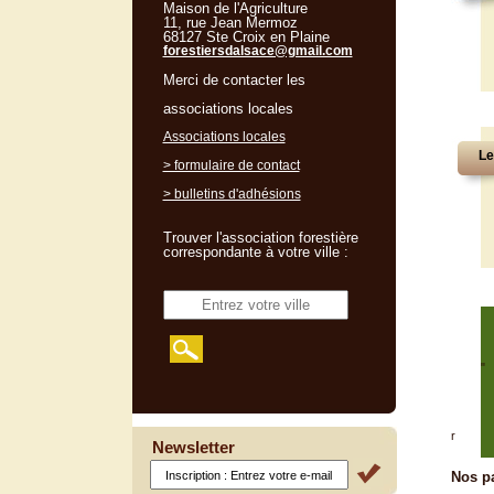
Maison de l'Agriculture
11, rue Jean Mermoz
68127 Ste Croix en Plaine
forestiersdalsace@gmail.com
Merci de contacter les
associations locales
Associations locales
Le
> formulaire de contact
> bulletins d'adhésions
Trouver l'association forestière
correspondante à votre ville :
"
r
Newsletter
Nos pa