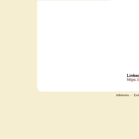
Linked
https:
Adhérents
-
Ext