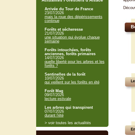
Actualités Forestiers d'Alsace
Décou
Arrivée du Tour de France
23/07/2026
mais la roue des dépérissements
continue
B
Forêts et sécheresse
21/07/2026
une situation qui évolue chaque
semaine
Forêts intouchées, forêts
anciennes, forêts primaires
14/07/2026
quelle liberté pour les arbres et les
forêts ?
Sentinelles de la forêt
10/07/2026
Le
qui veillent sur les forêts en été
Forêt Mag
09/07/2026
lecture estivale
Les arbres qui transpirent
07/07/2026
durant l'été
> voir toutes les actualités
En