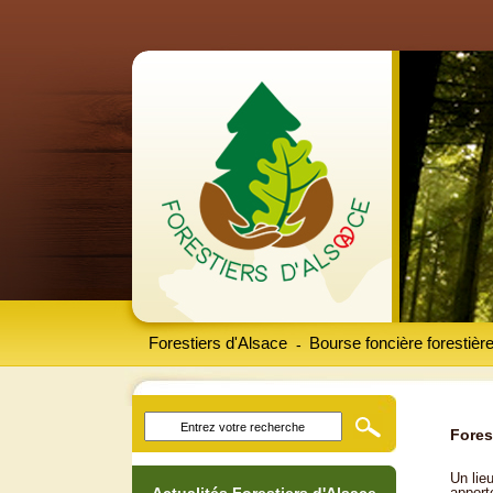
Forestiers d'Alsace
Bourse foncière forestièr
-
Fores
Un lieu
apport