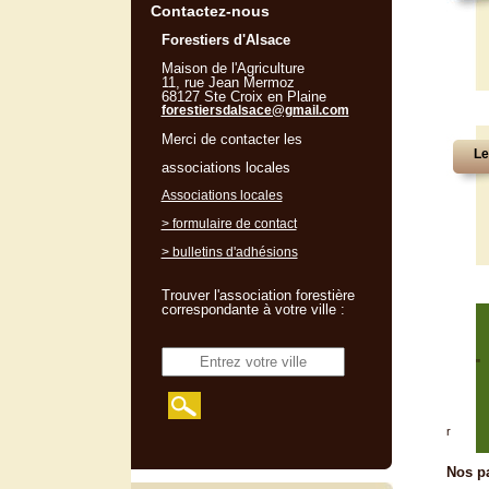
Contactez-nous
Forestiers d'Alsace
Maison de l'Agriculture
11, rue Jean Mermoz
68127 Ste Croix en Plaine
forestiersdalsace@gmail.com
Merci de contacter les
Le
associations locales
Associations locales
> formulaire de contact
> bulletins d'adhésions
Trouver l'association forestière
correspondante à votre ville :
"
r
Nos pa