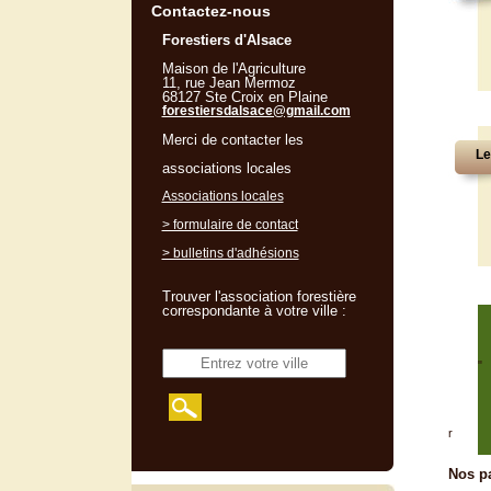
Contactez-nous
Forestiers d'Alsace
Maison de l'Agriculture
11, rue Jean Mermoz
68127 Ste Croix en Plaine
forestiersdalsace@gmail.com
Merci de contacter les
Le
associations locales
Associations locales
> formulaire de contact
> bulletins d'adhésions
Trouver l'association forestière
correspondante à votre ville :
"
r
Nos pa