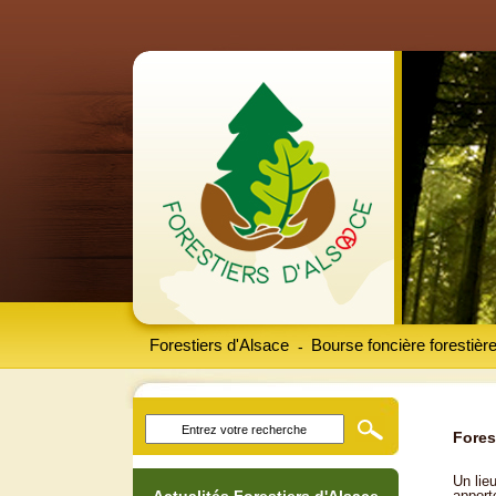
Forestiers d'Alsace
Bourse foncière forestièr
-
Fores
Un lieu
apport