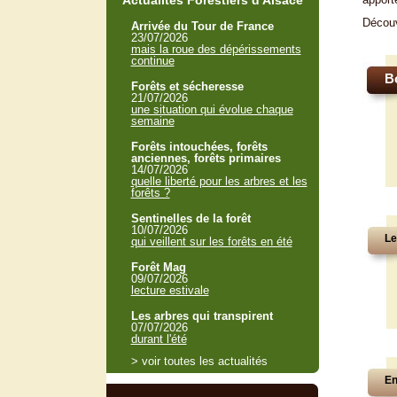
Actualités Forestiers d'Alsace
Décou
Arrivée du Tour de France
23/07/2026
mais la roue des dépérissements
continue
B
Forêts et sécheresse
21/07/2026
une situation qui évolue chaque
semaine
Forêts intouchées, forêts
anciennes, forêts primaires
14/07/2026
quelle liberté pour les arbres et les
forêts ?
Sentinelles de la forêt
10/07/2026
Le
qui veillent sur les forêts en été
Forêt Mag
09/07/2026
lecture estivale
Les arbres qui transpirent
07/07/2026
durant l'été
> voir toutes les actualités
En