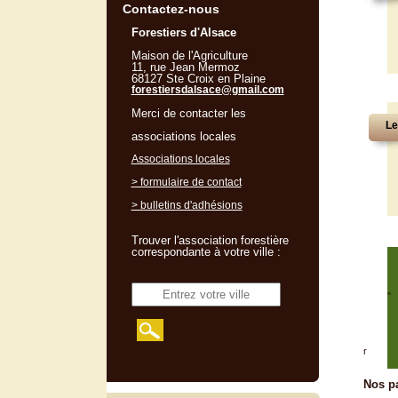
Contactez-nous
Forestiers d'Alsace
Maison de l'Agriculture
11, rue Jean Mermoz
68127 Ste Croix en Plaine
forestiersdalsace@gmail.com
Merci de contacter les
Le
associations locales
Associations locales
> formulaire de contact
> bulletins d'adhésions
Trouver l'association forestière
correspondante à votre ville :
"
r
Nos pa