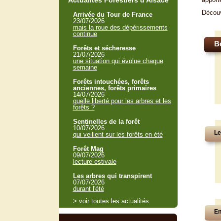
Actualités Forestiers d'Alsace
Décou
Arrivée du Tour de France
23/07/2026
mais la roue des dépérissements
continue
B
Forêts et sécheresse
21/07/2026
une situation qui évolue chaque
semaine
Forêts intouchées, forêts
anciennes, forêts primaires
14/07/2026
quelle liberté pour les arbres et les
forêts ?
Sentinelles de la forêt
10/07/2026
Le
qui veillent sur les forêts en été
Forêt Mag
09/07/2026
lecture estivale
Les arbres qui transpirent
07/07/2026
durant l'été
> voir toutes les actualités
En