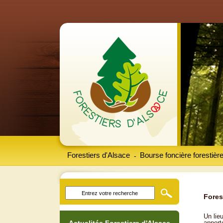
Forestiers d'Alsace
Bourse foncière forestièr
-
Fores
Un lieu
apport