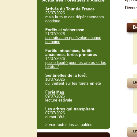
Actualités Forestiers d'Alsace
Décou
Arrivée du Tour de France
23/07/2026
mais la roue des dépérissements
continue
B
Forêts et sécheresse
21/07/2026
une situation qui évolue chaque
semaine
Forêts intouchées, forêts
anciennes, forêts primaires
14/07/2026
quelle liberté pour les arbres et les
forêts ?
Sentinelles de la forêt
10/07/2026
Le
qui veillent sur les forêts en été
Forêt Mag
09/07/2026
lecture estivale
Les arbres qui transpirent
07/07/2026
durant l'été
> voir toutes les actualités
En