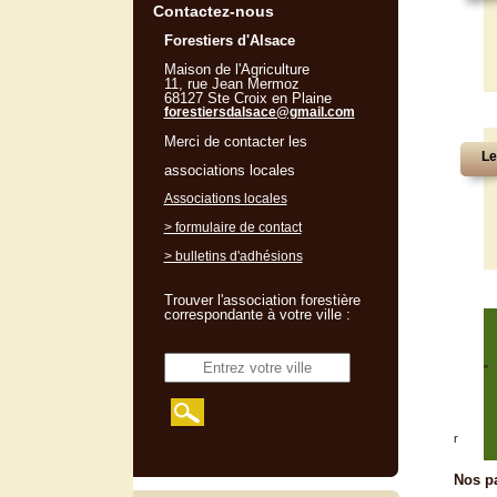
Contactez-nous
Forestiers d'Alsace
Maison de l'Agriculture
11, rue Jean Mermoz
68127 Ste Croix en Plaine
forestiersdalsace@gmail.com
Merci de contacter les
Le
associations locales
Associations locales
> formulaire de contact
> bulletins d'adhésions
Trouver l'association forestière
correspondante à votre ville :
"
r
Nos pa