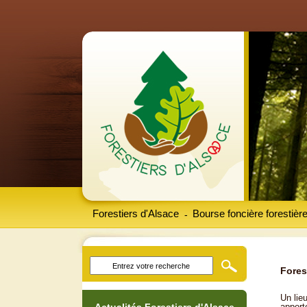
Forestiers d'Alsace
Bourse foncière forestièr
-
Fores
Un lieu
apport