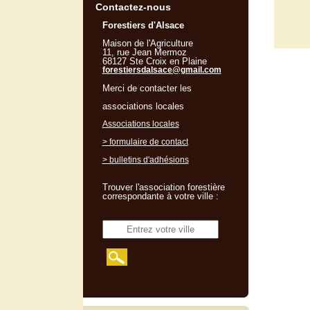
Contactez-nous
Forestiers d'Alsace
Maison de l'Agriculture
11, rue Jean Mermoz
68127 Ste Croix en Plaine
forestiersdalsace@gmail.com
Merci de contacter les
associations locales
Associations locales
> formulaire de contact
> bulletins d'adhésions
Trouver l'association forestière
correspondante à votre ville :