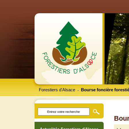
Forestiers d'Alsace
Bourse foncière foresti
-
Bour