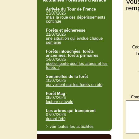
Actualités Forestiers d'Alsace
Vous
remp
Arrivée du Tour de France
23/07/2026
mais la roue des dépérissements
continue
Forêts et sécheresse
21/07/2026
une situation qui évolue chaque
semaine
Cod
Forêts intouchées, forêts
T
anciennes, forêts primaires
14/07/2026
quelle liberté pour les arbres et les
forêts ?
Sentinelles de la forêt
10/07/2026
qui veillent sur les forêts en été
Forêt Mag
Comm
09/07/2026
lecture estivale
Les arbres qui transpirent
07/07/2026
durant l'été
> voir toutes les actualités