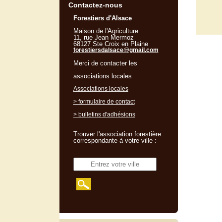
Contactez-nous
Forestiers d'Alsace
Maison de l'Agriculture
11, rue Jean Mermoz
68127 Ste Croix en Plaine
forestiersdalsace@gmail.com
Merci de contacter les
associations locales
Associations locales
> formulaire de contact
> bulletins d'adhésions
Trouver l'association forestière
correspondante à votre ville :