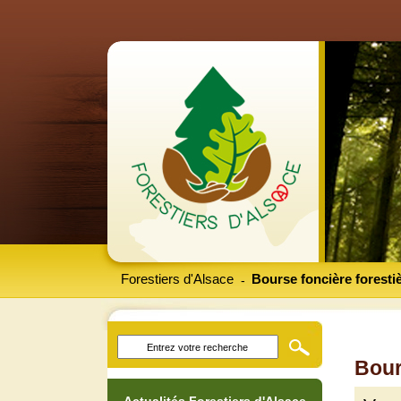
Forestiers d'Alsace
Bourse foncière foresti
-
Bour