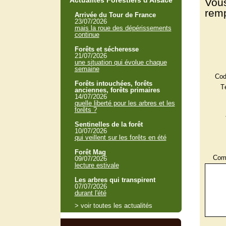
Actualités Forestiers d'Alsace
Vous
remp
Arrivée du Tour de France
23/07/2026
mais la roue des dépérissements
continue
Forêts et sécheresse
21/07/2026
une situation qui évolue chaque
semaine
Cod
Forêts intouchées, forêts
T
anciennes, forêts primaires
14/07/2026
quelle liberté pour les arbres et les
forêts ?
Sentinelles de la forêt
10/07/2026
qui veillent sur les forêts en été
Forêt Mag
Comm
09/07/2026
lecture estivale
Les arbres qui transpirent
07/07/2026
durant l'été
> voir toutes les actualités