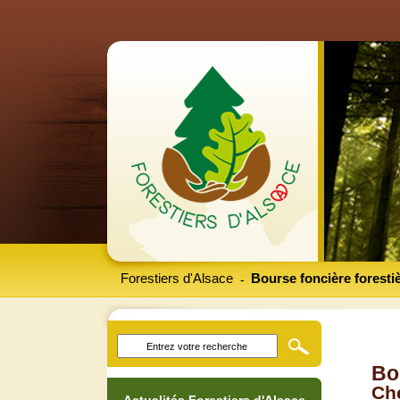
Forestiers d'Alsace
Bourse foncière foresti
-
Bo
Che