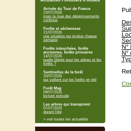
Actualités Forestiers d'Alsace
Arrivée du Tour de France
Pub
23/07/2026
mais la roue des dépérissements
continue
Des
Sup
Forêts et sécheresse
21/07/2026
Loc
une situation qui évolue chaque
Sec
semaine
N° 
Forêts intouchées, forêts
N° 
anciennes, forêts primaires
14/07/2026
Typ
quelle liberté pour les arbres et les
forêts ?
Ret
Sentinelles de la forêt
10/07/2026
qui veillent sur les forêts en été
Con
Forêt Mag
09/07/2026
lecture estivale
Les arbres qui transpirent
07/07/2026
durant l'été
> voir toutes les actualités