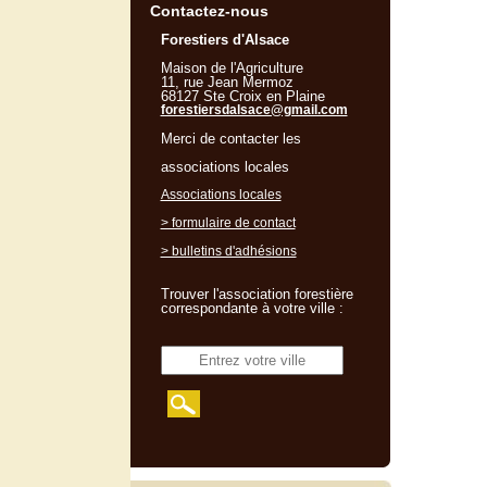
Contactez-nous
Forestiers d'Alsace
Maison de l'Agriculture
11, rue Jean Mermoz
68127 Ste Croix en Plaine
forestiersdalsace@gmail.com
Merci de contacter les
associations locales
Associations locales
> formulaire de contact
> bulletins d'adhésions
Trouver l'association forestière
correspondante à votre ville :