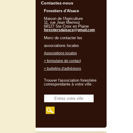
Contactez-nous
Forestiers d'Alsace
Maison de l'Agriculture
11, rue Jean Mermoz
68127 Ste Croix en Plaine
forestiersdalsace@gmail.com
Merci de contacter les
associations locales
Associations locales
> formulaire de contact
> bulletins d'adhésions
Trouver l'association forestière
correspondante à votre ville :