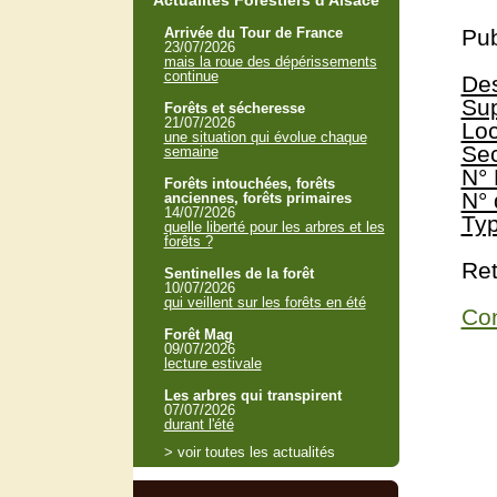
Actualités Forestiers d'Alsace
Arrivée du Tour de France
Pub
23/07/2026
mais la roue des dépérissements
continue
Des
Sup
Forêts et sécheresse
21/07/2026
Loc
une situation qui évolue chaque
Sec
semaine
N° 
Forêts intouchées, forêts
N° 
anciennes, forêts primaires
14/07/2026
Typ
quelle liberté pour les arbres et les
forêts ?
Ret
Sentinelles de la forêt
10/07/2026
qui veillent sur les forêts en été
Con
Forêt Mag
09/07/2026
lecture estivale
Les arbres qui transpirent
07/07/2026
durant l'été
> voir toutes les actualités