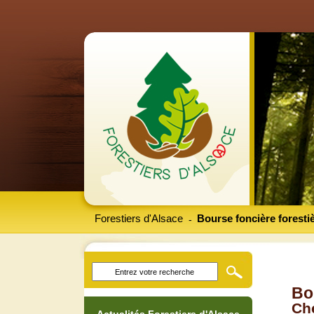
Forestiers d'Alsace
Bourse foncière foresti
-
Bo
Che