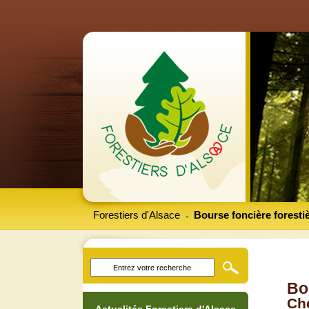
Forestiers d'Alsace
Bourse foncière foresti
-
Bo
Che