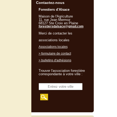
Contactez-nous
Forestiers d'Alsace
Maison de l'Agriculture
11, rue Jean Mermoz
68127 Ste Croix en Plaine
forestiersdalsace@gmail.com
Merci de contacter les
associations locales
Associations locales
> formulaire de contact
> bulletins d'adhésions
Trouver l'association forestière
correspondante à votre ville :