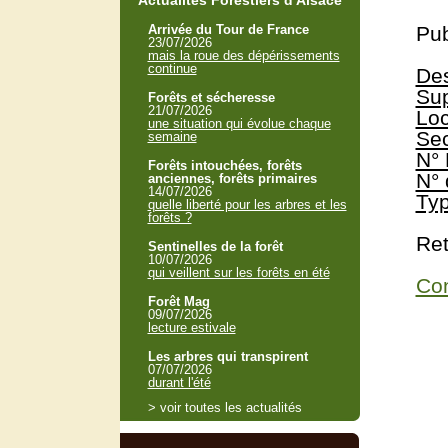
Actualités Forestiers d'Alsace
Arrivée du Tour de France
Pub
23/07/2026
mais la roue des dépérissements
continue
Des
Sup
Forêts et sécheresse
21/07/2026
Loc
une situation qui évolue chaque
Sec
semaine
N° 
Forêts intouchées, forêts
N° 
anciennes, forêts primaires
14/07/2026
Typ
quelle liberté pour les arbres et les
forêts ?
Ret
Sentinelles de la forêt
10/07/2026
qui veillent sur les forêts en été
Con
Forêt Mag
09/07/2026
lecture estivale
Les arbres qui transpirent
07/07/2026
durant l'été
> voir toutes les actualités