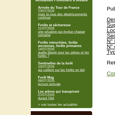
Actualités Forestiers d'Alsace
Arrivée du Tour de France
Pub
23/07/2026
mais la roue des dépérissements
continue
Des
Sup
Forêts et sécheresse
21/07/2026
Loc
une situation qui évolue chaque
Sec
semaine
N° 
Forêts intouchées, forêts
N° 
anciennes, forêts primaires
14/07/2026
Typ
quelle liberté pour les arbres et les
forêts ?
Ret
Sentinelles de la forêt
10/07/2026
qui veillent sur les forêts en été
Con
Forêt Mag
09/07/2026
lecture estivale
Les arbres qui transpirent
07/07/2026
durant l'été
> voir toutes les actualités