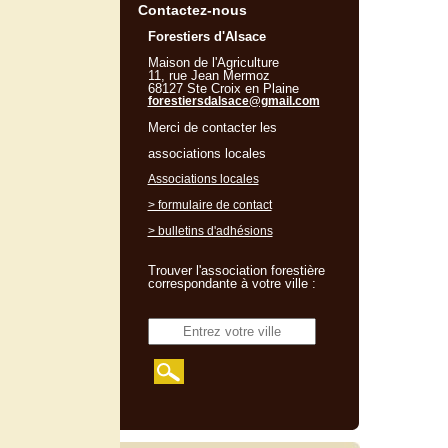
Contactez-nous
Forestiers d'Alsace
Maison de l'Agriculture
11, rue Jean Mermoz
68127 Ste Croix en Plaine
forestiersdalsace@gmail.com
Merci de contacter les
associations locales
Associations locales
> formulaire de contact
> bulletins d'adhésions
Trouver l'association forestière
correspondante à votre ville :