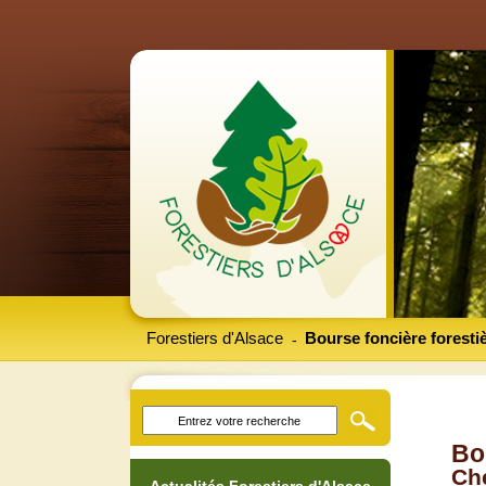
Forestiers d'Alsace
Bourse foncière foresti
-
Bo
Che