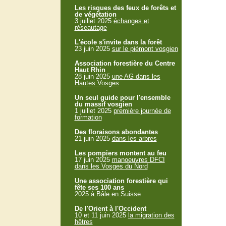
Les risques des feux de forêts et
de végétation
3 juillet 2025
échanges et
réseautage
L'école s'invite dans la forêt
23 juin 2025
sur le piémont vosgien
Association forestière du Centre
Haut Rhin
28 juin 2025
une AG dans les
Hautes Vosges
Un seul guide pour l'ensemble
du massif vosgien
1 juillet 2025
première journée de
formation
Des floraisons abondantes
21 juin 2025
dans les arbres
Les pompiers montent au feu
17 juin 2025
manoeuvres DFCI
dans les Vosges du Nord
Une association forestière qui
fête ses 100 ans
2025
à Bâle en Suisse
De l'Orient à l'Occident
10 et 11 juin 2025
la migration des
hêtres