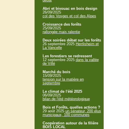
débat
Abri et bivouac en bois design
26/09/2025
col des Vosges et col des Alpes
Croissance des forêts
25/09/2025
rallongée mais ralentie
Deux soirées débat sur les forêts
26 septembre 2025
Herrlisheim et
La Vancelle
Les forestiers se redressent
12 septembre 2025
dans la vallée
de Villé
Marché du bois
15/09/2025
tension sur la matière en
septembre
Le climat de l'été 2025
06/09/2025
bilan de l'été météorologique
Bois et Forêts, quelles actions ?
29 août 2025
un sénateur, 200 élus
municipaux, 100 communes
Coopération autour de la filière
BOIS LOCAL