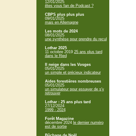
12/01/2025
êtes vous fan de Podcast ?
CBPS plus plus plus
09/01/2025
mais en Allemagne
Les mots de 2024
08/01/2025
une synthèse pour prendre du recul
Lothar 2025
11 octobre 2019
25 ans plus tard
dans le Ried
Il neige dans les Vosges
05/01/2025
un simple et précieux indicateur
Aides forestières nombreuses
05/01/2025
un simulateur pour essayer de s'y
retrouver
Lothar : 25 ans plus tard
27/12/2024
1999 - 2024
Forêt Magazine
décembre 2024
le dernier numéro
est de sortie
Bûchage de Noël