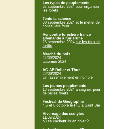
Les types de peuplements
27 septembre 2024
pour organiser
les forêts
Tente ta science
30 septembre 2024
et le métier de
conseillère forêt
Rencontre forestière franco
allemande à Karlsruhe
26 septembre 2024
sur les feux de
forêts
Marché du bois
24/09/2024
automne 2024
AG AF Doller et Thur
23/09/2024
Un rassemblement en nombre
Les jeunes peuplements
13 septembre 2024
à soigner, pour
de belles forêts
Festival de Géographie
4,5 et 6 octobre
le FIG à Saint Dié
Hivernage des scolytes
11/09/2024
où se cachent ils en hiver ?