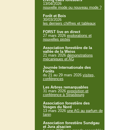
13/04/2026
nouvelle mode ou nouveau mode ?
Forêt et Bois
30/03/2026
les derniers chiffres et tableaux
FORST live en direct
27 mars 2026
explorations et
nouvelles pistes
Association forestière de la
vallée de la Weiss
21 mars 2026
démonstrations
mécaniques et AG
Journée Internationale des
Forêts
du 21 au 29 mars 2026
visites,
conférences
Les Arbres remarquables
31 mars 2026
exposition et
conférence à Strasbourg
Association forestière des
Vosges du Nord
13 mars 2026
une AG au parfum de
tanin
Association forestière Sundgau
et Jura alsacien