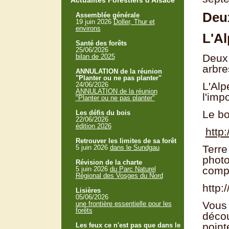
Actualités Forestiers d'Alsace
Deux
Assemblée générale
19 juin 2026
Doller, Thur et
environs
L'Al
Santé des forêts
25/06/2026
Deux 
bilan de 2025
arbre
ANNULATION de la réunion
"Planter ou ne pas planter"
L'Alp
24/06/2026
ANNULATION de la réunion
l'imp
"Planter ou ne pas planter"
Le bo
Les défis du bois
22/06/2026
édition 2026
http
Retrouver les limites de sa forêt
Terre
5 juin 2026
dans le Sundgau
photo
Révision de la charte
compl
5 juin 2026
du Parc Naturel
Régional des Vosges du Nord
http:/
Lisières
05/06/2026
Vous 
une frontière essentielle pour les
forêts
décou
point
Les feux ce n'est pas que dans le