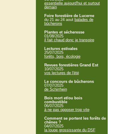
essentielle aujourd'hui et surtout
demain
Foire forestière de Lucerne
du 21 au 24 aout
balades de
bûcherons
Plantes et sécheresse
01/08/2025
il fait chaud donc je transpire
Lectures estivales
25/07/2025
forêts, bois, écologie
Revues forestières Grand Est
10/07/2025
vos lectures de l'été
Le concours de bûcherons
07/07/2025
de Schirrhein
Bois mort et/ou bois
combustible
06/07/2025
à ne pas opposer trop vite
Comment se portent les forêts de
chênes ?
04/07/2025
la loupe grossissante du DSF