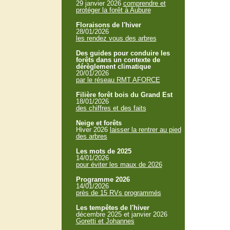
29 janvier 2026
comprendre et
protéger la forêt à Aubure
Floraisons de l'hiver
28/01/2026
les rendez vous des arbres
Des guides pour conduire les
forêts dans un contexte de
dérèglement climatique
20/01/2026
par le réseau RMT AFORCE
Filière forêt bois du Grand Est
18/01/2026
des chiffres et des faits
Neige et forêts
Hiver 2026
laisser la rentrer au pied
des arbres
Les mots de 2025
14/01/2026
pour éviter les maux de 2026
Programme 2026
14/01/2026
près de 15 RVs programmés
Les tempêtes de l'hiver
décembre 2025 et janvier 2026
Goretti et Johannes