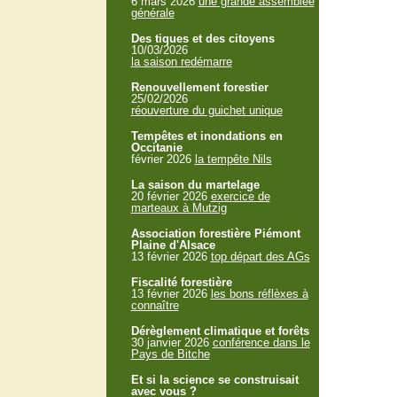
6 mars 2026
une grande assemblée
générale
Des tiques et des citoyens
10/03/2026
la saison redémarre
Renouvellement forestier
25/02/2026
réouverture du guichet unique
Tempêtes et inondations en
Occitanie
février 2026
la tempête Nils
La saison du martelage
20 février 2026
exercice de
marteaux à Mutzig
Association forestière Piémont
Plaine d'Alsace
13 février 2026
top départ des AGs
Fiscalité forestière
13 février 2026
les bons réflèxes à
connaître
Dérèglement climatique et forêts
30 janvier 2026
conférence dans le
Pays de Bitche
Et si la science se construisait
avec vous ?