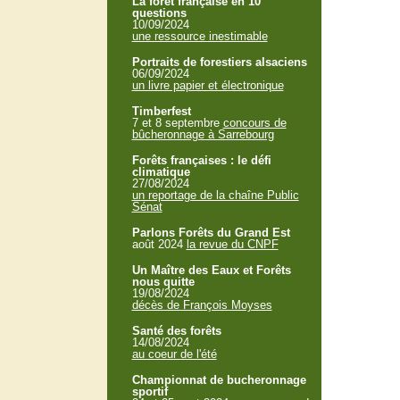
La forêt française en 10
questions
10/09/2024
une ressource inestimable
Portraits de forestiers alsaciens
06/09/2024
un livre papier et électronique
Timberfest
7 et 8 septembre
concours de
bûcheronnage à Sarrebourg
Forêts françaises : le défi
climatique
27/08/2024
un reportage de la chaîne Public
Sénat
Parlons Forêts du Grand Est
août 2024
la revue du CNPF
Un Maître des Eaux et Forêts
nous quitte
19/08/2024
décès de François Moyses
Santé des forêts
14/08/2024
au coeur de l'été
Championnat de bucheronnage
sportif