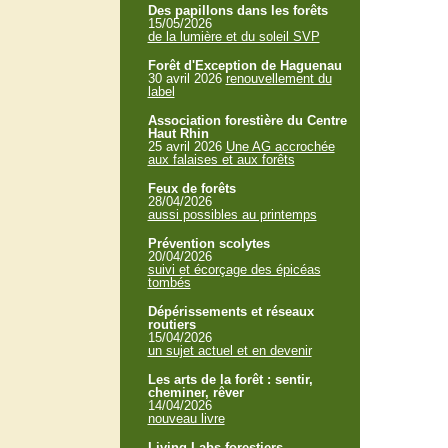
Des papillons dans les forêts
15/05/2026
de la lumière et du soleil SVP
Forêt d'Exception de Haguenau
30 avril 2026
renouvellement du
label
Association forestière du Centre
Haut Rhin
25 avril 2026
Une AG accrochée
aux falaises et aux forêts
Feux de forêts
28/04/2026
aussi possibles au printemps
Prévention scolytes
20/04/2026
suivi et écorçage des épicéas
tombés
Dépérissements et réseaux
routiers
15/04/2026
un sujet actuel et en devenir
Les arts de la forêt : sentir,
cheminer, rêver
14/04/2026
nouveau livre
Living Labs forestiers