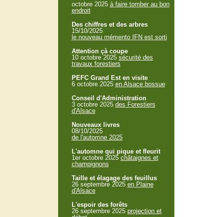
octobre 2025
à faire tomber au bon
endroit
Des chiffres et des arbres
15/10/2025
le nouveau mémento IFN est sorti
Attention çà coupe
10 octobre 2025
sécurité des
travaux forestiers
PEFC Grand Est en visite
6 octobre 2025
en Alsace bossue
Conseil d'Administration
3 octobre 2025
des Forestiers
d'Alsace
Nouveaux livres
08/10/2025
de l'automne 2025
L'automne qui pique et fleurit
1er octobre 2025
châtaignes et
champignons
Taille et élagage des feuillus
26 septembre 2025
en Plaine
d'Alsace
L'espoir des forêts
26 septembre 2025
projection et