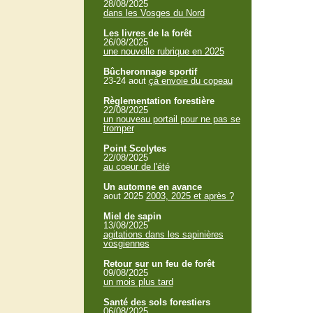
28/08/2025
dans les Vosges du Nord
Les livres de la forêt
26/08/2025
une nouvelle rubrique en 2025
Bûcheronnage sportif
23-24 aout
çà envoie du copeau
Règlementation forestière
22/08/2025
un nouveau portail pour ne pas se
tromper
Point Scolytes
22/08/2025
au coeur de l'été
Un automne en avance
aout 2025
2003, 2025 et après ?
Miel de sapin
13/08/2025
agitations dans les sapinières
vosgiennes
Retour sur un feu de forêt
09/08/2025
un mois plus tard
Santé des sols forestiers
06/08/2025