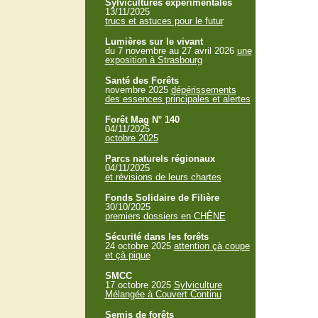
Sylvicultures expérimentales
13/11/2025
trucs et astuces pour le futur
Lumières sur le vivant
du 7 novembre au 27 avril 2026
une
exposition à Strasbourg
Santé des Forêts
novembre 2025
dépérissements
des essences principales et alertes
Forêt Mag N° 140
04/11/2025
octobre 2025
Parcs naturels régionaux
04/11/2025
et révisions de leurs chartes
Fonds Solidaire de Filière
30/10/2025
premiers dossiers en CHÊNE
Sécurité dans les forêts
24 octobre 2025
attention çà coupe
et çà pique
SMCC
17 octobre 2025
Sylviculture
Mélangée à Couvert Continu
Semis de forêts