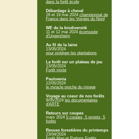
dans la forêt école
Débardage à cheval
18 et 19 mai 2024
championnat de
France dans les Vosges du Nord
WE de la biodiversité
11 et 12 mai 2024
écomusée
d'Ungersheim
Au fil de la laine
13/05/2024
pour protéger les plantations
La forêt sur un plateau de jeu
13/05/2024
Forêt mixte
Paulownia
12/05/2024
le miracle proche du mirage
Voyage au coeur de nos forêts
9/05/2024
les documentaires
d'ARTE
Retours sur coupes
mars 2024
5 coupes, 5 projets, 5
forêts
Revues forestières du printemps
23/04/2024
Forêt Mag et Parlons Forêts