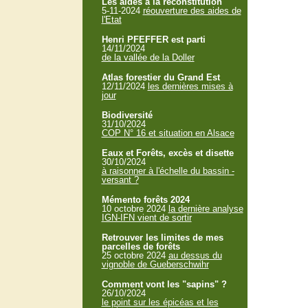
Les aides à la reconstitution
5-11-2024
réouverture des aides de
l'Etat
Henri PFEFFER est parti
14/11/2024
de la vallée de la Doller
Atlas forestier du Grand Est
12/11/2024
les dernières mises à
jour
Biodiversité
31/10/2024
COP N° 16 et situation en Alsace
Eaux et Forêts, excès et disette
30/10/2024
à raisonner à l'échelle du bassin -
versant ?
Mémento forêts 2024
10 octobre 2024
la dernière analyse
IGN-IFN vient de sortir
Retrouver les limites de mes
parcelles de forêts
25 octobre 2024
au dessus du
vignoble de Gueberschwihr
Comment vont les "sapins" ?
26/10/2024
le point sur les épicéas et les