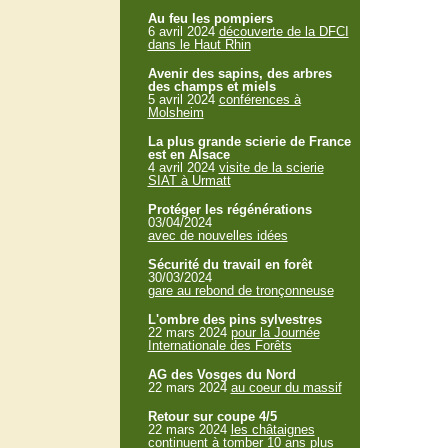
Au feu les pompiers
6 avril 2024
découverte de la DFCI
dans le Haut Rhin
Avenir des sapins, des arbres
des champs et miels
5 avril 2024
conférences à
Molsheim
La plus grande scierie de France
est en Alsace
4 avril 2024
visite de la scierie
SIAT à Urmatt
Protéger les régénérations
03/04/2024
avec de nouvelles idées
Sécurité du travail en forêt
30/03/2024
gare au rebond de tronçonneuse
L'ombre des pins sylvestres
22 mars 2024
pour la Journée
Internationale des Forêts
AG des Vosges du Nord
22 mars 2024
au coeur du massif
Retour sur coupe 4/5
22 mars 2024
les châtaignes
continuent à tomber 10 ans plus