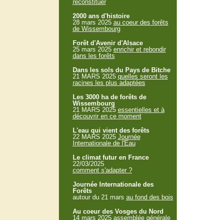
reconstituer
2000 ans d'histoire
28 mars 2025
au coeur des forêts
de Wissembourg
Forêt d'Avenir d'Alsace
25 mars 2025
enrichir et rebondir
dans les forêts
Dans les sols du Pays de Bitche
21 MARS 2025
quelles seront les
racines les plus adaptées
Les 3000 ha de forêts de
Wissembourg
21 MARS 2025
essentielles et à
découvrir en ce moment
L'eau qui vient des forêts
22 MARS 2025
Journée
Internationale de l'Eau
Le climat futur en France
22/03/2025
comment s'adapter ?
Journée Internationale des
Forêts
autour du 21 mars
au fond des bois
Au coeur des Vosges du Nord
14 mars 2025
assemblée générale