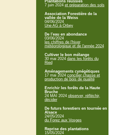
Plantations réussies
7 juin 2024
et préparation des sols
Association Forestière de la
vallée de la Weiss
04/06/2024
Une AG à Orbey
De l'eau en abondance
03/06/2024
les chiffres de l'hiver
météorologique et de l'année 2024
Cultiver le bon mélange
30 mai 2024
dans les forêts du
Ried
Aménagements cynégétiques
17 mai 2024
concilier chasse et
production de bois de qualité
Enrichir les forêts de la Haute
Bruche
24 MAI 2024
observer, réfléchir,
décider
De futurs forestiers en tournée en
Alsace
24/05/2024
du Forez aux Vosges
Reprise des plantations
15/05/2024