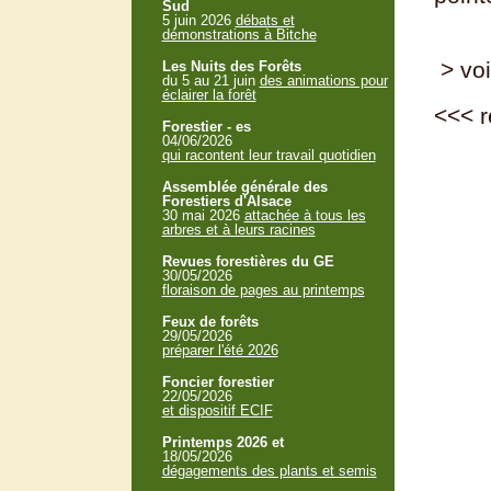
Sud
5 juin 2026
débats et
démonstrations à Bitche
> voi
Les Nuits des Forêts
du 5 au 21 juin
des animations pour
éclairer la forêt
<<<
r
Forestier - es
04/06/2026
qui racontent leur travail quotidien
Assemblée générale des
Forestiers d'Alsace
30 mai 2026
attachée à tous les
arbres et à leurs racines
Revues forestières du GE
30/05/2026
floraison de pages au printemps
Feux de forêts
29/05/2026
préparer l'été 2026
Foncier forestier
22/05/2026
et dispositif ECIF
Printemps 2026 et
18/05/2026
dégagements des plants et semis