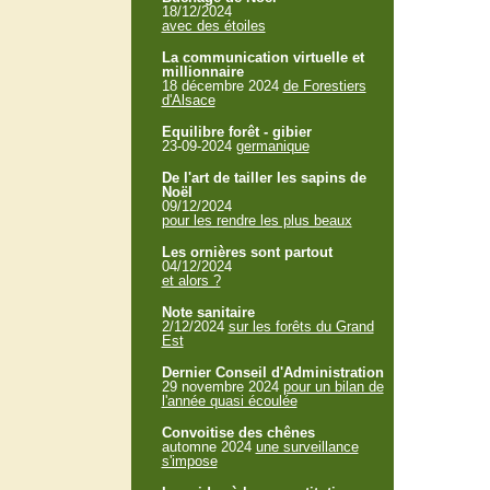
18/12/2024
avec des étoiles
La communication virtuelle et
millionnaire
18 décembre 2024
de Forestiers
d'Alsace
Equilibre forêt - gibier
23-09-2024
germanique
De l'art de tailler les sapins de
Noël
09/12/2024
pour les rendre les plus beaux
Les ornières sont partout
04/12/2024
et alors ?
Note sanitaire
2/12/2024
sur les forêts du Grand
Est
Dernier Conseil d'Administration
29 novembre 2024
pour un bilan de
l'année quasi écoulée
Convoitise des chênes
automne 2024
une surveillance
s'impose