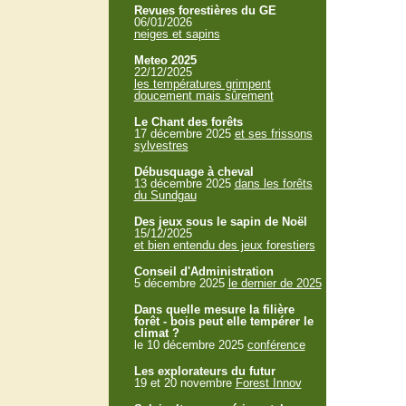
Revues forestières du GE
06/01/2026
neiges et sapins
Meteo 2025
22/12/2025
les températures grimpent
doucement mais sûrement
Le Chant des forêts
17 décembre 2025
et ses frissons
sylvestres
Débusquage à cheval
13 décembre 2025
dans les forêts
du Sundgau
Des jeux sous le sapin de Noël
15/12/2025
et bien entendu des jeux forestiers
Conseil d'Administration
5 décembre 2025
le dernier de 2025
Dans quelle mesure la filière
forêt - bois peut elle tempérer le
climat ?
le 10 décembre 2025
conférence
Les explorateurs du futur
19 et 20 novembre
Forest Innov