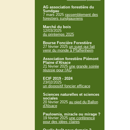
AG association forestière du
Sundgau
7 mars 2025
rassemblement des
forestiers sundgauviens
Marché du bois
12/03/2025
du printemps 2025
Bourse Foncière Forestière
27 février 2025
un sujet qui fait
venir du monde à Pfaffenheim
Association forestière Piémont
Plaine d'Alsace
21 février 2025
une grande soirée
réussie pour l'AG
ECIF 2019 - 2024
23/02/2025
un dispositif foncier efficace
Sciences naturelles et sciences
sociales
20 février 2025
au pied du Ballon
d'Alsace
Paulownia, miracle ou mirage ?
19 février 2025
une conférence
pour des idées claires