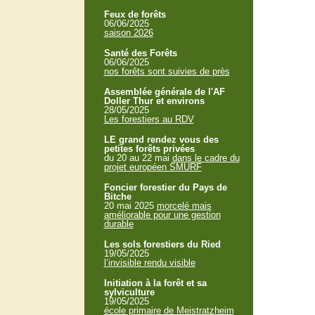
Feux de forêts
06/06/2025
saison 2026
Santé des Forêts
06/06/2025
nos forêts sont suivies de près
Assemblée générale de l'AF
Doller Thur et environs
28/05/2025
Les forestiers au RDV
LE grand rendez vous des
petites forêts privées
du 20 au 22 mai
dans le cadre du
projet européen SMURF
Foncier forestier du Pays de
Bitche
20 mai 2025
morcelé mais
améliorable pour une gestion
durable
Les sols forestiers du Ried
19/05/2025
l’invisible rendu visible
Initiation à la forêt et sa
sylviculture
19/05/2025
école primaire de Meistratzheim