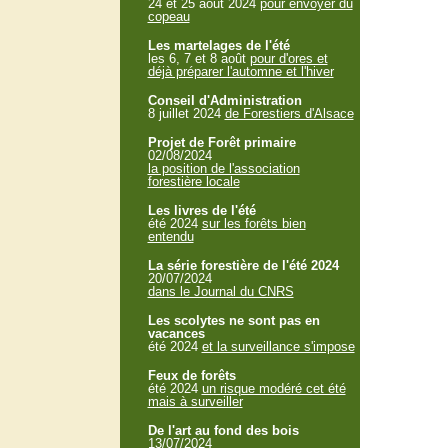
24 et 25 aout 2024
pour envoyer du
copeau
Les martelages de l'été
les 6, 7 et 8 août
pour d'ores et
déjà préparer l'automne et l'hiver
Conseil d'Administration
8 juillet 2024
de Forestiers d'Alsace
Projet de Forêt primaire
02/08/2024
la position de l'association
forestière locale
Les livres de l'été
été 2024
sur les forêts bien
entendu
La série forestière de l'été 2024
20/07/2024
dans le Journal du CNRS
Les scolytes ne sont pas en
vacances
été 2024
et la surveillance s'impose
Feux de forêts
été 2024
un risque modéré cet été
mais à surveiller
De l'art au fond des bois
13/07/2024