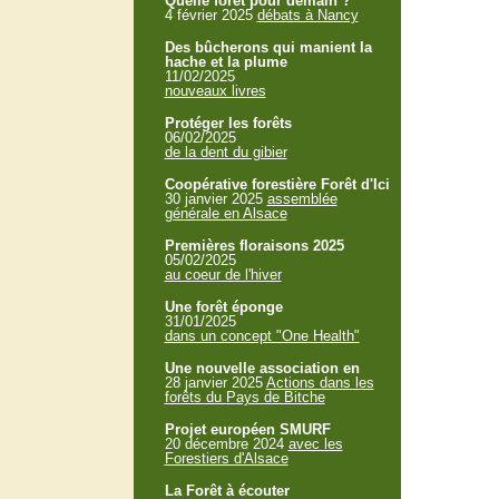
Quelle forêt pour demain ?
4 février 2025
débats à Nancy
Des bûcherons qui manient la
hache et la plume
11/02/2025
nouveaux livres
Protéger les forêts
06/02/2025
de la dent du gibier
Coopérative forestière Forêt d'Ici
30 janvier 2025
assemblée
générale en Alsace
Premières floraisons 2025
05/02/2025
au coeur de l'hiver
Une forêt éponge
31/01/2025
dans un concept "One Health"
Une nouvelle association en
28 janvier 2025
Actions dans les
forêts du Pays de Bitche
Projet européen SMURF
20 décembre 2024
avec les
Forestiers d'Alsace
La Forêt à écouter