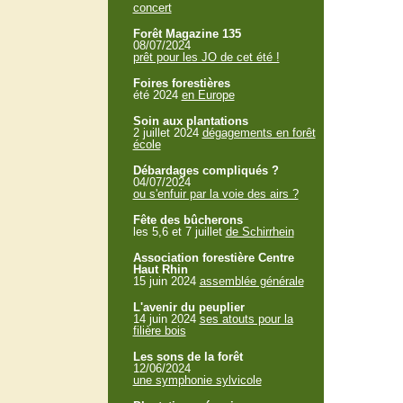
concert
Forêt Magazine 135
08/07/2024
prêt pour les JO de cet été !
Foires forestières
été 2024
en Europe
Soin aux plantations
2 juillet 2024
dégagements en forêt
école
Débardages compliqués ?
04/07/2024
ou s'enfuir par la voie des airs ?
Fête des bûcherons
les 5,6 et 7 juillet
de Schirrhein
Association forestière Centre
Haut Rhin
15 juin 2024
assemblée générale
L'avenir du peuplier
14 juin 2024
ses atouts pour la
filière bois
Les sons de la forêt
12/06/2024
une symphonie sylvicole