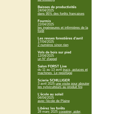
Baisses de productivités
24/04/2025
dans 95% des forêts françaises
Fourmis
22/04/2025
les ingénieures et infirmières de la
forêt
Les revues forestières d'avril
17/04/2025
2 numéros sinon rien
Vols de bois sur pied
12/04/2025
un N° d'appel
Salon FORST Live
du 11 au 13 avril
trucs, astuces et
machines. Le reportage
Scierie SCHILLIGER
3 avril 2025
une visite pour abouter
les sylviculteurs au produit fini
L'école au soleil
04/04/2025
avec l'école de Plaine
Libérez les forêts
28 mars 2025
coopérer, aider,