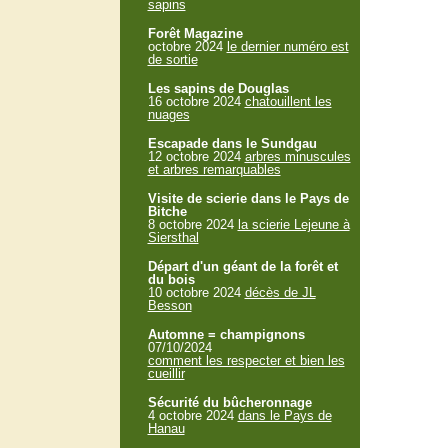
sapins
Forêt Magazine
octobre 2024
le dernier numéro est
de sortie
Les sapins de Douglas
16 octobre 2024
chatouillent les
nuages
Escapade dans le Sundgau
12 octobre 2024
arbres minuscules
et arbres remarquables
Visite de scierie dans le Pays de
Bitche
8 octobre 2024
la scierie Lejeune à
Siersthal
Départ d'un géant de la forêt et
du bois
10 octobre 2024
décès de JL
Besson
Automne = champignons
07/10/2024
comment les respecter et bien les
cueillir
Sécurité du bûcheronnage
4 octobre 2024
dans le Pays de
Hanau