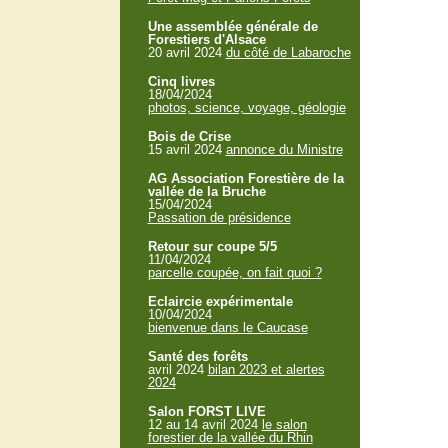
Une assemblée générale de
Forestiers d'Alsace
20 avril 2024
du côté de Labaroche
Cinq livres
18/04/2024
photos, science, voyage, géologie
Bois de Crise
15 avril 2024
annonce du Ministre
AG Association Forestière de la
vallée de la Bruche
15/04/2024
Passation de présidence
Retour sur coupe 5/5
11/04/2024
parcelle coupée, on fait quoi ?
Eclaircie expérimentale
10/04/2024
bienvenue dans le Caucase
Santé des forêts
avril 2024
bilan 2023 et alertes
2024
Salon FORST LIVE
12 au 14 avril 2024
le salon
forestier de la vallée du Rhin