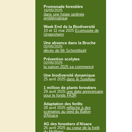
Promenade forestière
16/05/2025
dans une futaie jardinée
emblématique
Week End de la Biodiversité
10 et 11 mai 2025
Ecomusée de
Ungersheim
Une absence dans la Bruche
02/05/2025
décès de Mr Schmittbuhl
Prévention scolytes
02/05/2025
la saison 2025 sa commencé
Une biodiversité dynamique
25 avril 2025
dans le Sundgau
1 million de plants forestiers
29 avril 2025
une date anniversaire
pour le fonds FA3R
Adaptation des forêts
28 avril 2025
réfléchir à des
scénarios au pied du Ballon
d'Alsace
AG des forestiers d'Alsace
26 avril 2025
au coeur de la forêt
du Mollberg