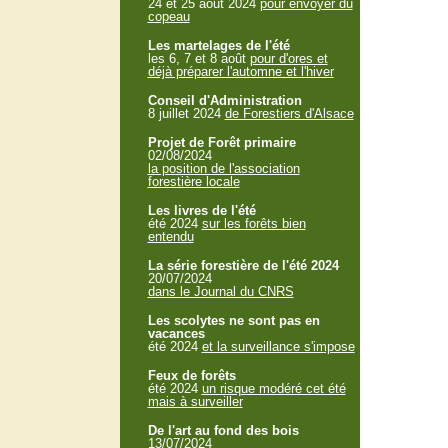
24 et 25 aout 2024
pour envoyer du
copeau
Les martelages de l'été
les 6, 7 et 8 août
pour d'ores et
déjà préparer l'automne et l'hiver
Conseil d'Administration
8 juillet 2024
de Forestiers d'Alsace
Projet de Forêt primaire
02/08/2024
la position de l'association
forestière locale
Les livres de l'été
été 2024
sur les forêts bien
entendu
La série forestière de l'été 2024
20/07/2024
dans le Journal du CNRS
Les scolytes ne sont pas en
vacances
été 2024
et la surveillance s'impose
Feux de forêts
été 2024
un risque modéré cet été
mais à surveiller
De l'art au fond des bois
13/07/2024