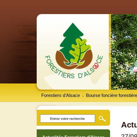
Forestiers d'Alsace
Bourse foncière forestièr
-
Actu
27/0