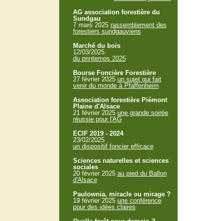
AG association forestière du
Sundgau
7 mars 2025
rassemblement des
forestiers sundgauviens
Marché du bois
12/03/2025
du printemps 2025
Bourse Foncière Forestière
27 février 2025
un sujet qui fait
venir du monde à Pfaffenheim
Association forestière Piémont
Plaine d'Alsace
21 février 2025
une grande soirée
réussie pour l'AG
ECIF 2019 - 2024
23/02/2025
un dispositif foncier efficace
Sciences naturelles et sciences
sociales
20 février 2025
au pied du Ballon
d'Alsace
Paulownia, miracle ou mirage ?
19 février 2025
une conférence
pour des idées claires