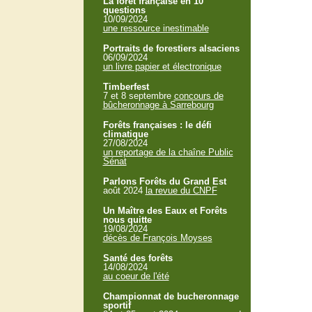
La forêt française en 10
questions
10/09/2024
une ressource inestimable
Portraits de forestiers alsaciens
06/09/2024
un livre papier et électronique
Timberfest
7 et 8 septembre
concours de
bûcheronnage à Sarrebourg
Forêts françaises : le défi
climatique
27/08/2024
un reportage de la chaîne Public
Sénat
Parlons Forêts du Grand Est
août 2024
la revue du CNPF
Un Maître des Eaux et Forêts
nous quitte
19/08/2024
décès de François Moyses
Santé des forêts
14/08/2024
au coeur de l'été
Championnat de bucheronnage
sportif