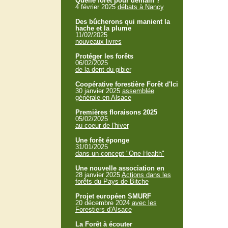
Quelle forêt pour demain ?
4 février 2025
débats à Nancy
Des bûcherons qui manient la
hache et la plume
11/02/2025
nouveaux livres
Protéger les forêts
06/02/2025
de la dent du gibier
Coopérative forestière Forêt d'Ici
30 janvier 2025
assemblée
générale en Alsace
Premières floraisons 2025
05/02/2025
au coeur de l'hiver
Une forêt éponge
31/01/2025
dans un concept "One Health"
Une nouvelle association en
28 janvier 2025
Actions dans les
forêts du Pays de Bitche
Projet européen SMURF
20 décembre 2024
avec les
Forestiers d'Alsace
La Forêt à écouter