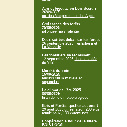
débat
Abri et bivouac en bois design
26/09/2025
col des Vosges et col des Alpes
Croissance des forêts
25/09/2025
rallongée mais ralentie
Deux soirées débat sur les forêts
26 septembre 2025
Herrlisheim et
La Vancelle
Les forestiers se redressent
12 septembre 2025
dans la vallée
de Villé
Marché du bois
15/09/2025
tension sur la matière en
septembre
Le climat de l'été 2025
06/09/2025
bilan de l'été météorologique
Bois et Forêts, quelles actions ?
29 août 2025
un sénateur, 200 élus
municipaux, 100 communes
Coopération autour de la filière
BOIS LOCAL