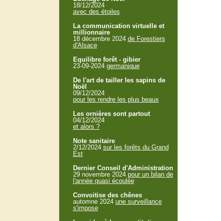
18/12/2024
avec des étoiles
La communication virtuelle et
millionnaire
18 décembre 2024
de Forestiers
d'Alsace
Equilibre forêt - gibier
23-09-2024
germanique
De l'art de tailler les sapins de
Noël
09/12/2024
pour les rendre les plus beaux
Les ornières sont partout
04/12/2024
et alors ?
Note sanitaire
2/12/2024
sur les forêts du Grand
Est
Dernier Conseil d'Administration
29 novembre 2024
pour un bilan de
l'année quasi écoulée
Convoitise des chênes
automne 2024
une surveillance
s'impose