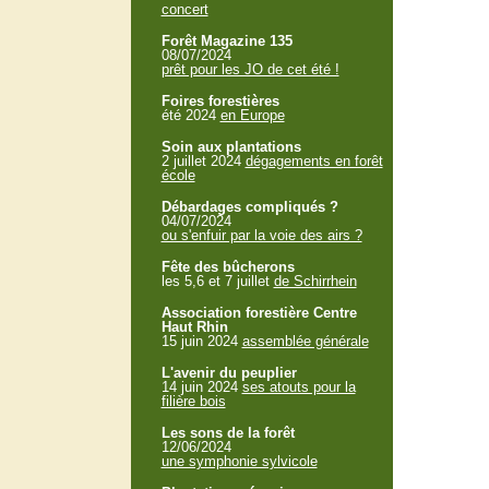
concert
Forêt Magazine 135
08/07/2024
prêt pour les JO de cet été !
Foires forestières
été 2024
en Europe
Soin aux plantations
2 juillet 2024
dégagements en forêt
école
Débardages compliqués ?
04/07/2024
ou s'enfuir par la voie des airs ?
Fête des bûcherons
les 5,6 et 7 juillet
de Schirrhein
Association forestière Centre
Haut Rhin
15 juin 2024
assemblée générale
L'avenir du peuplier
14 juin 2024
ses atouts pour la
filière bois
Les sons de la forêt
12/06/2024
une symphonie sylvicole