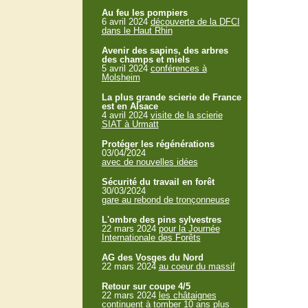
Au feu les pompiers
6 avril 2024
découverte de la DFCI
dans le Haut Rhin
Avenir des sapins, des arbres
des champs et miels
5 avril 2024
conférences à
Molsheim
La plus grande scierie de France
est en Alsace
4 avril 2024
visite de la scierie
SIAT à Urmatt
Protéger les régénérations
03/04/2024
avec de nouvelles idées
Sécurité du travail en forêt
30/03/2024
gare au rebond de tronçonneuse
L'ombre des pins sylvestres
22 mars 2024
pour la Journée
Internationale des Forêts
AG des Vosges du Nord
22 mars 2024
au coeur du massif
Retour sur coupe 4/5
22 mars 2024
les châtaignes
continuent à tomber 10 ans plus