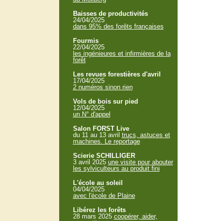
Baisses de productivités
24/04/2025
dans 95% des forêts françaises
Fourmis
22/04/2025
les ingénieures et infirmières de la
forêt
Les revues forestières d'avril
17/04/2025
2 numéros sinon rien
Vols de bois sur pied
12/04/2025
un N° d'appel
Salon FORST Live
du 11 au 13 avril
trucs, astuces et
machines. Le reportage
Scierie SCHILLIGER
3 avril 2025
une visite pour abouter
les sylviculteurs au produit fini
L'école au soleil
04/04/2025
avec l'école de Plaine
Libérez les forêts
28 mars 2025
coopérer, aider,