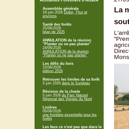
Actualités Forestiers d'Alsace
La m
Assemblée générale
19 juin 2026
Doller, Thur et
environs
sout
Santé des forêts
25/06/2026
L'arr
bilan de 2025
"Prem
ANNULATION de la réunion
agric
"Planter ou ne pas planter"
24/06/2026
Direc
ANNULATION de la réunion
"Planter ou ne pas planter"
Mons
Les défis du bois
22/06/2026
édition 2026
Retrouver les limites de sa forêt
5 juin 2026
dans le Sundgau
Révision de la charte
5 juin 2026
du Parc Naturel
Régional des Vosges du Nord
Lisières
05/06/2026
une frontière essentielle pour les
forêts
Les feux ce n'est pas que dans le