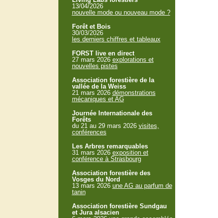
13/04/2026
nouvelle mode ou nouveau mode ?
Forêt et Bois
30/03/2026
les derniers chiffres et tableaux
FORST live en direct
27 mars 2026
explorations et
nouvelles pistes
Association forestière de la
vallée de la Weiss
21 mars 2026
démonstrations
mécaniques et AG
Journée Internationale des
Forêts
du 21 au 29 mars 2026
visites,
conférences
Les Arbres remarquables
31 mars 2026
exposition et
conférence à Strasbourg
Association forestière des
Vosges du Nord
13 mars 2026
une AG au parfum de
tanin
Association forestière Sundgau
et Jura alsacien