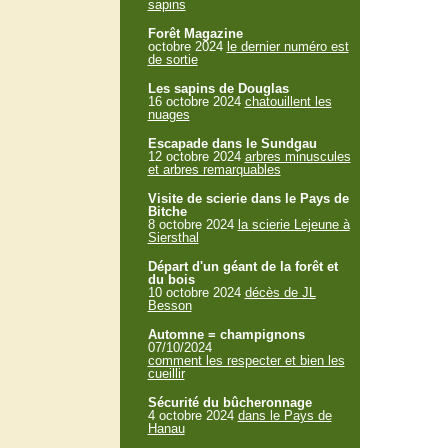
sapins
Forêt Magazine
octobre 2024
le dernier numéro est
de sortie
Les sapins de Douglas
16 octobre 2024
chatouillent les
nuages
Escapade dans le Sundgau
12 octobre 2024
arbres minuscules
et arbres remarquables
Visite de scierie dans le Pays de
Bitche
8 octobre 2024
la scierie Lejeune à
Siersthal
Départ d'un géant de la forêt et
du bois
10 octobre 2024
décès de JL
Besson
Automne = champignons
07/10/2024
comment les respecter et bien les
cueillir
Sécurité du bûcheronnage
4 octobre 2024
dans le Pays de
Hanau