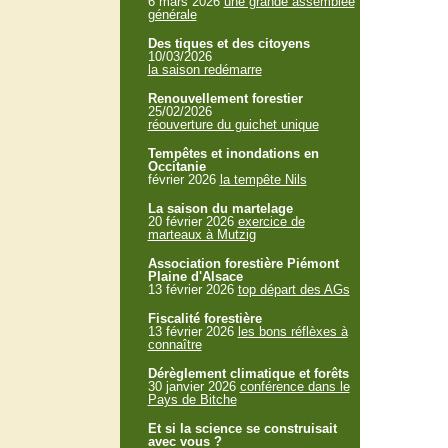
6 mars 2026
une grande assemblée
générale
Des tiques et des citoyens
10/03/2026
la saison redémarre
Renouvellement forestier
25/02/2026
réouverture du guichet unique
Tempêtes et inondations en
Occitanie
février 2026
la tempête Nils
La saison du martelage
20 février 2026
exercice de
marteaux à Mutzig
Association forestière Piémont
Plaine d'Alsace
13 février 2026
top départ des AGs
Fiscalité forestière
13 février 2026
les bons réflèxes à
connaître
Dérèglement climatique et forêts
30 janvier 2026
conférence dans le
Pays de Bitche
Et si la science se construisait
avec vous ?