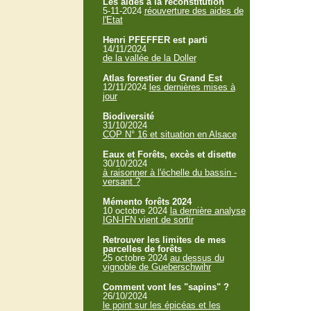
Les aides à la reconstitution
5-11-2024
réouverture des aides de
l'Etat
Henri PFEFFER est parti
14/11/2024
de la vallée de la Doller
Atlas forestier du Grand Est
12/11/2024
les dernières mises à
jour
Biodiversité
31/10/2024
COP N° 16 et situation en Alsace
Eaux et Forêts, excès et disette
30/10/2024
à raisonner à l'échelle du bassin -
versant ?
Mémento forêts 2024
10 octobre 2024
la dernière analyse
IGN-IFN vient de sortir
Retrouver les limites de mes
parcelles de forêts
25 octobre 2024
au dessus du
vignoble de Gueberschwihr
Comment vont les "sapins" ?
26/10/2024
le point sur les épicéas et les