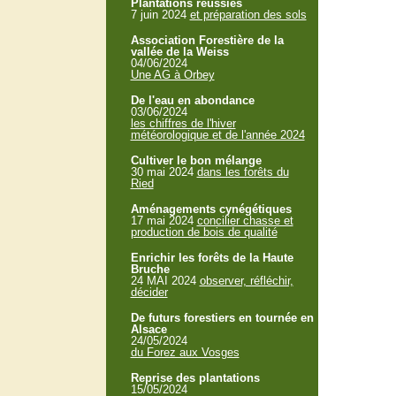
Plantations réussies
7 juin 2024
et préparation des sols
Association Forestière de la
vallée de la Weiss
04/06/2024
Une AG à Orbey
De l'eau en abondance
03/06/2024
les chiffres de l'hiver
météorologique et de l'année 2024
Cultiver le bon mélange
30 mai 2024
dans les forêts du
Ried
Aménagements cynégétiques
17 mai 2024
concilier chasse et
production de bois de qualité
Enrichir les forêts de la Haute
Bruche
24 MAI 2024
observer, réfléchir,
décider
De futurs forestiers en tournée en
Alsace
24/05/2024
du Forez aux Vosges
Reprise des plantations
15/05/2024