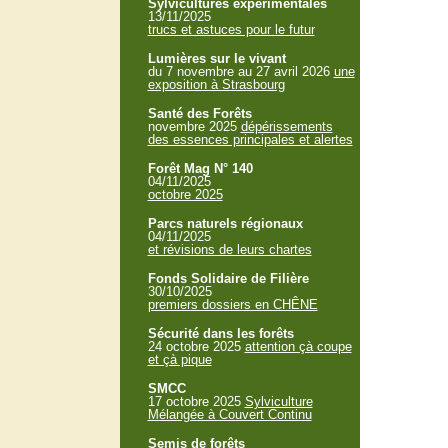
Sylvicultures expérimentales
13/11/2025
trucs et astuces pour le futur
Lumières sur le vivant
du 7 novembre au 27 avril 2026
une
exposition à Strasbourg
Santé des Forêts
novembre 2025
dépérissements
des essences principales et alertes
Forêt Mag N° 140
04/11/2025
octobre 2025
Parcs naturels régionaux
04/11/2025
et révisions de leurs chartes
Fonds Solidaire de Filière
30/10/2025
premiers dossiers en CHÊNE
Sécurité dans les forêts
24 octobre 2025
attention çà coupe
et çà pique
SMCC
17 octobre 2025
Sylviculture
Mélangée à Couvert Continu
Semis de forêts