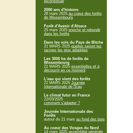
reconstituer
2000 ans d'histoire
28 mars 2025
au coeur des forêts
de Wissembourg
Forêt d'Avenir d'Alsace
25 mars 2025
enrichir et rebondir
dans les forêts
Dans les sols du Pays de Bitche
21 MARS 2025
quelles seront les
racines les plus adaptées
Les 3000 ha de forêts de
Wissembourg
21 MARS 2025
essentielles et à
découvrir en ce moment
L'eau qui vient des forêts
22 MARS 2025
Journée
Internationale de l'Eau
Le climat futur en France
22/03/2025
comment s'adapter ?
Journée Internationale des
Forêts
autour du 21 mars
au fond des bois
Au coeur des Vosges du Nord
14 mars 2025
assemblée générale