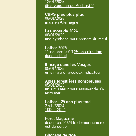
12/01/2025
êtes vous fan de Podcast ?
CBPS plus plus plus
09/01/2025
mais en Allemagne
Les mots de 2024
08/01/2025
une synthèse pour prendre du recul
Lothar 2025
11 octobre 2019
25 ans plus tard
dans le Ried
Il neige dans les Vosges
05/01/2025
un simple et précieux indicateur
Aides forestières nombreuses
05/01/2025
un simulateur pour essayer de s'y
retrouver
Lothar : 25 ans plus tard
27/12/2024
1999 - 2024
Forêt Magazine
décembre 2024
le dernier numéro
est de sortie
Bûchage de Noël