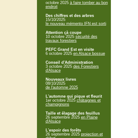
octobre 2025
à faire tomber au bon
endroit
Des chiffres et des arbres
15/10/2025
le nouveau mémento IFN est sorti
Attention çà coupe
10 octobre 2025
sécurité des
travaux forestiers
PEFC Grand Est en visite
6 octobre 2025
en Alsace bossue
Conseil d'Administration
3 octobre 2025
des Forestiers
d'Alsace
Nouveaux livres
08/10/2025
de l'automne 2025
L'automne qui pique et fleurit
1er octobre 2025
châtaignes et
champignons
Taille et élagage des feuillus
26 septembre 2025
en Plaine
d'Alsace
L'espoir des forêts
26 septembre 2025
projection et