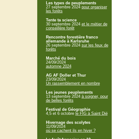
Les types de peuplements
27 septembre 2024
pour organiser
les forêts
Tente ta science
30 septembre 2024
et le métier de
conseillère forêt
Rencontre forestière franco
allemande à Karlsruhe
26 septembre 2024
sur les feux de
forêts
Marché du bois
24/09/2024
automne 2024
AG AF Doller et Thur
23/09/2024
Un rassemblement en nombre
Les jeunes peuplements
13 septembre 2024
à soigner, pour
de belles forêts
Festival de Géographie
4,5 et 6 octobre
le FIG à Saint Dié
Hivernage des scolytes
11/09/2024
où se cachent ils en hiver ?