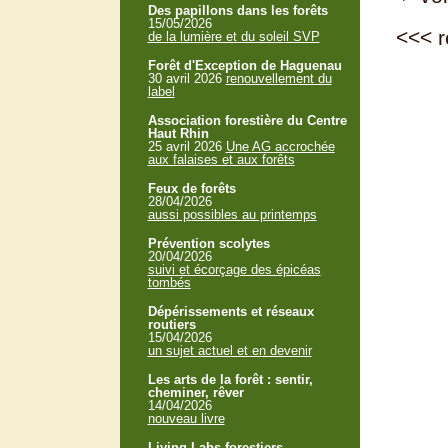
Des papillons dans les forêts
15/05/2026
<<<
r
de la lumière et du soleil SVP
Forêt d'Exception de Haguenau
30 avril 2026
renouvellement du
label
Association forestière du Centre
Haut Rhin
25 avril 2026
Une AG accrochée
aux falaises et aux forêts
Feux de forêts
28/04/2026
aussi possibles au printemps
Prévention scolytes
20/04/2026
suivi et écorçage des épicéas
tombés
Dépérissements et réseaux
routiers
15/04/2026
un sujet actuel et en devenir
Les arts de la forêt : sentir,
cheminer, rêver
14/04/2026
nouveau livre
Living Labs forestiers