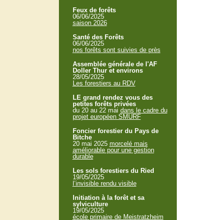
Feux de forêts
06/06/2025
saison 2026
Santé des Forêts
06/06/2025
nos forêts sont suivies de près
Assemblée générale de l'AF
Doller Thur et environs
28/05/2025
Les forestiers au RDV
LE grand rendez vous des
petites forêts privées
du 20 au 22 mai
dans le cadre du
projet européen SMURF
Foncier forestier du Pays de
Bitche
20 mai 2025
morcelé mais
améliorable pour une gestion
durable
Les sols forestiers du Ried
19/05/2025
l’invisible rendu visible
Initiation à la forêt et sa
sylviculture
19/05/2025
école primaire de Meistratzheim