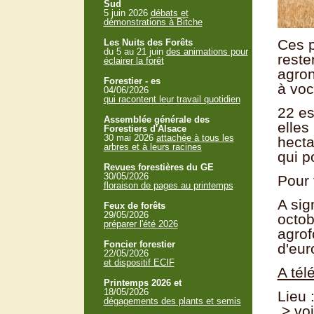
Sud
5 juin 2026
débats et
démonstrations à Bitche
Ces p
Les Nuits des Forêts
du 5 au 21 juin
des animations pour
reste
éclairer la forêt
agron
Forestier - es
à voc
04/06/2026
qui racontent leur travail quotidien
22 es
Assemblée générale des
elles
Forestiers d'Alsace
30 mai 2026
attachée à tous les
hecta
arbres et à leurs racines
qui p
Revues forestières du GE
30/05/2026
Pour 
floraison de pages au printemps
A sig
Feux de forêts
29/05/2026
octob
préparer l'été 2026
agrof
Foncier forestier
d'eur
22/05/2026
et dispositif ECIF
A tél
Printemps 2026 et
18/05/2026
Lieu 
dégagements des plants et semis
> voi