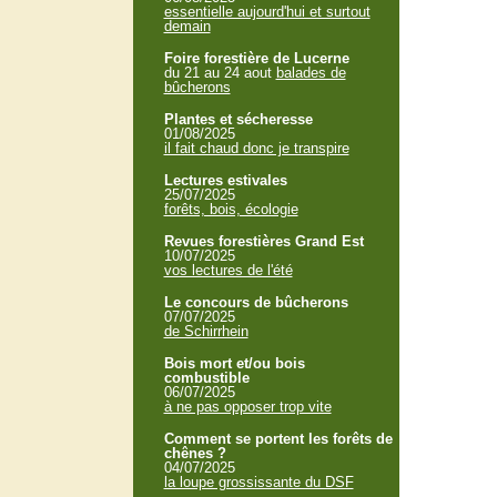
essentielle aujourd'hui et surtout
demain
Foire forestière de Lucerne
du 21 au 24 aout
balades de
bûcherons
Plantes et sécheresse
01/08/2025
il fait chaud donc je transpire
Lectures estivales
25/07/2025
forêts, bois, écologie
Revues forestières Grand Est
10/07/2025
vos lectures de l'été
Le concours de bûcherons
07/07/2025
de Schirrhein
Bois mort et/ou bois
combustible
06/07/2025
à ne pas opposer trop vite
Comment se portent les forêts de
chênes ?
04/07/2025
la loupe grossissante du DSF