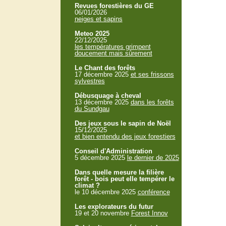
Revues forestières du GE
06/01/2026
neiges et sapins
Meteo 2025
22/12/2025
les températures grimpent
doucement mais sûrement
Le Chant des forêts
17 décembre 2025
et ses frissons
sylvestres
Débusquage à cheval
13 décembre 2025
dans les forêts
du Sundgau
Des jeux sous le sapin de Noël
15/12/2025
et bien entendu des jeux forestiers
Conseil d'Administration
5 décembre 2025
le dernier de 2025
Dans quelle mesure la filière
forêt - bois peut elle tempérer le
climat ?
le 10 décembre 2025
conférence
Les explorateurs du futur
19 et 20 novembre
Forest Innov