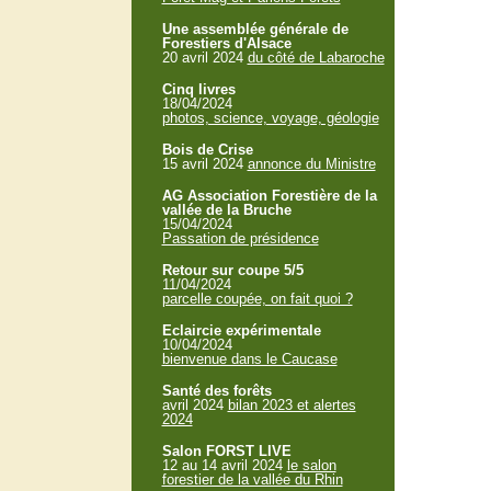
Une assemblée générale de
Forestiers d'Alsace
20 avril 2024
du côté de Labaroche
Cinq livres
18/04/2024
photos, science, voyage, géologie
Bois de Crise
15 avril 2024
annonce du Ministre
AG Association Forestière de la
vallée de la Bruche
15/04/2024
Passation de présidence
Retour sur coupe 5/5
11/04/2024
parcelle coupée, on fait quoi ?
Eclaircie expérimentale
10/04/2024
bienvenue dans le Caucase
Santé des forêts
avril 2024
bilan 2023 et alertes
2024
Salon FORST LIVE
12 au 14 avril 2024
le salon
forestier de la vallée du Rhin