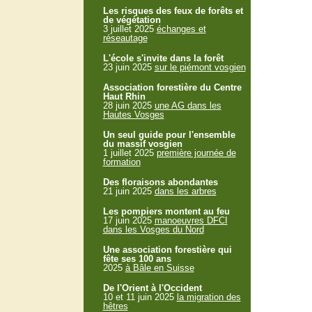
Les risques des feux de forêts et
de végétation
3 juillet 2025
échanges et
réseautage
L'école s'invite dans la forêt
23 juin 2025
sur le piémont vosgien
Association forestière du Centre
Haut Rhin
28 juin 2025
une AG dans les
Hautes Vosges
Un seul guide pour l'ensemble
du massif vosgien
1 juillet 2025
première journée de
formation
Des floraisons abondantes
21 juin 2025
dans les arbres
Les pompiers montent au feu
17 juin 2025
manoeuvres DFCI
dans les Vosges du Nord
Une association forestière qui
fête ses 100 ans
2025
à Bâle en Suisse
De l'Orient à l'Occident
10 et 11 juin 2025
la migration des
hêtres