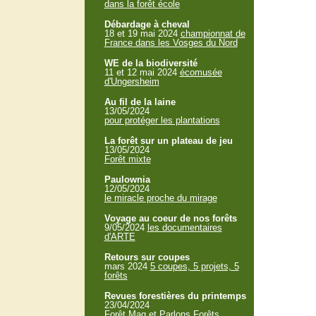
dans la forêt école
Débardage à cheval
18 et 19 mai 2024
championnat de
France dans les Vosges du Nord
WE de la biodiversité
11 et 12 mai 2024
écomusée
d'Ungersheim
Au fil de la laine
13/05/2024
pour protéger les plantations
La forêt sur un plateau de jeu
13/05/2024
Forêt mixte
Paulownia
12/05/2024
le miracle proche du mirage
Voyage au coeur de nos forêts
9/05/2024
les documentaires
d'ARTE
Retours sur coupes
mars 2024
5 coupes, 5 projets, 5
forêts
Revues forestières du printemps
23/04/2024
Forêt Mag et Parlons Forêts