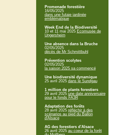
Promenade forestière
16/05/2025
dans une futaie jardinée
emblématique
Week End de la Biodiversité
10 et 11 mai 2025
Ecomusée de
Ungersheim
Une absence dans la Bruche
02/05/2025
décès de Mr Schmittbuhl
Prévention scolytes
02/05/2025
la saison 2025 sa commencé
Une biodiversité dynamique
25 avril 2025
dans le Sundgau
1 million de plants forestiers
29 avril 2025
une date anniversaire
pour le fonds FA3R
Adaptation des forêts
28 avril 2025
réfléchir à des
scénarios au pied du Ballon
d'Alsace
AG des forestiers d'Alsace
26 avril 2025
au coeur de la forêt
du Mollberg