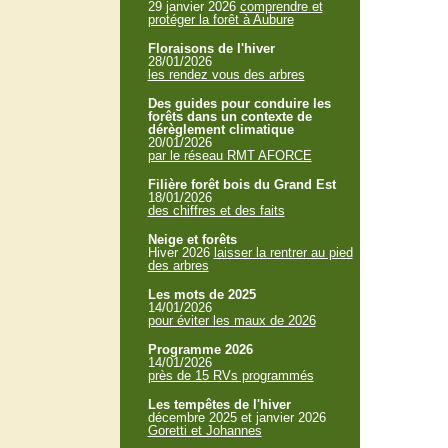
29 janvier 2026
comprendre et
protéger la forêt à Aubure
Floraisons de l'hiver
28/01/2026
les rendez vous des arbres
Des guides pour conduire les
forêts dans un contexte de
dérèglement climatique
20/01/2026
par le réseau RMT AFORCE
Filière forêt bois du Grand Est
18/01/2026
des chiffres et des faits
Neige et forêts
Hiver 2026
laisser la rentrer au pied
des arbres
Les mots de 2025
14/01/2026
pour éviter les maux de 2026
Programme 2026
14/01/2026
près de 15 RVs programmés
Les tempêtes de l'hiver
décembre 2025 et janvier 2026
Goretti et Johannes