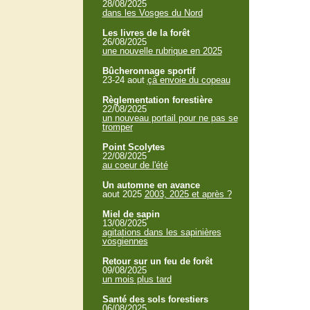
28/08/2025
dans les Vosges du Nord
Les livres de la forêt
26/08/2025
une nouvelle rubrique en 2025
Bûcheronnage sportif
23-24 aout
çà envoie du copeau
Règlementation forestière
22/08/2025
un nouveau portail pour ne pas se
tromper
Point Scolytes
22/08/2025
au coeur de l'été
Un automne en avance
aout 2025
2003, 2025 et après ?
Miel de sapin
13/08/2025
agitations dans les sapinières
vosgiennes
Retour sur un feu de forêt
09/08/2025
un mois plus tard
Santé des sols forestiers
06/08/2025