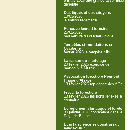
6 mars 2026
une grande assemblée
générale
Des tiques et des citoyens
10/03/2026
la saison redémarre
Renouvellement forestier
25/02/2026
réouverture du guichet unique
Tempêtes et inondations en
Occitanie
février 2026
la tempête Nils
La saison du martelage
20 février 2026
exercice de
marteaux à Mutzig
Association forestière Piémont
Plaine d'Alsace
13 février 2026
top départ des AGs
Fiscalité forestière
13 février 2026
les bons réflèxes à
connaître
Dérèglement climatique et forêts
30 janvier 2026
conférence dans le
Pays de Bitche
Et si la science se construisait
avec vous ?