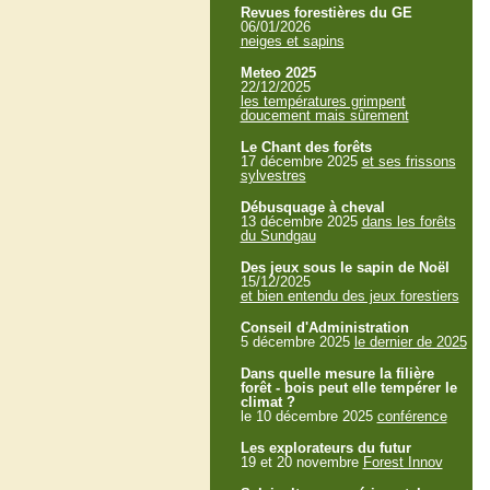
Revues forestières du GE
06/01/2026
neiges et sapins
Meteo 2025
22/12/2025
les températures grimpent
doucement mais sûrement
Le Chant des forêts
17 décembre 2025
et ses frissons
sylvestres
Débusquage à cheval
13 décembre 2025
dans les forêts
du Sundgau
Des jeux sous le sapin de Noël
15/12/2025
et bien entendu des jeux forestiers
Conseil d'Administration
5 décembre 2025
le dernier de 2025
Dans quelle mesure la filière
forêt - bois peut elle tempérer le
climat ?
le 10 décembre 2025
conférence
Les explorateurs du futur
19 et 20 novembre
Forest Innov