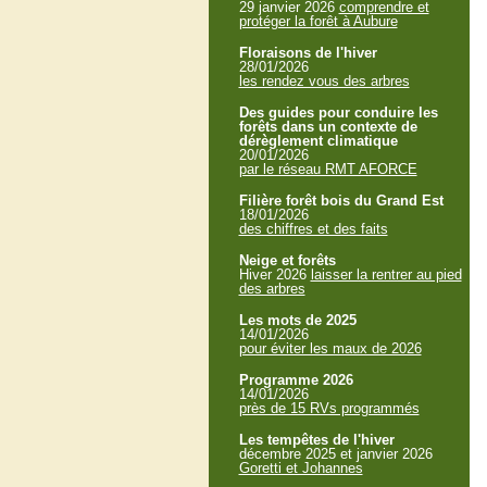
29 janvier 2026
comprendre et
protéger la forêt à Aubure
Floraisons de l'hiver
28/01/2026
les rendez vous des arbres
Des guides pour conduire les
forêts dans un contexte de
dérèglement climatique
20/01/2026
par le réseau RMT AFORCE
Filière forêt bois du Grand Est
18/01/2026
des chiffres et des faits
Neige et forêts
Hiver 2026
laisser la rentrer au pied
des arbres
Les mots de 2025
14/01/2026
pour éviter les maux de 2026
Programme 2026
14/01/2026
près de 15 RVs programmés
Les tempêtes de l'hiver
décembre 2025 et janvier 2026
Goretti et Johannes