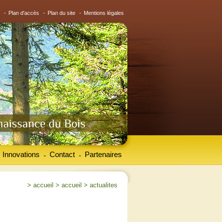
-
Plan d'accès
-
Plan du site
-
Mentions légales
Innovations
Contact
Partenaires
-
-
>
accueil
>
accueil
>
actualites