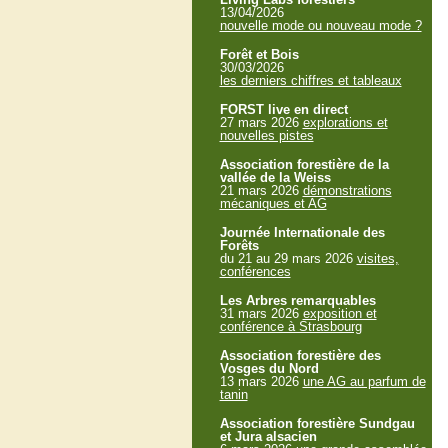
13/04/2026
nouvelle mode ou nouveau mode ?
Forêt et Bois
30/03/2026
les derniers chiffres et tableaux
FORST live en direct
27 mars 2026
explorations et
nouvelles pistes
Association forestière de la
vallée de la Weiss
21 mars 2026
démonstrations
mécaniques et AG
Journée Internationale des
Forêts
du 21 au 29 mars 2026
visites,
conférences
Les Arbres remarquables
31 mars 2026
exposition et
conférence à Strasbourg
Association forestière des
Vosges du Nord
13 mars 2026
une AG au parfum de
tanin
Association forestière Sundgau
et Jura alsacien