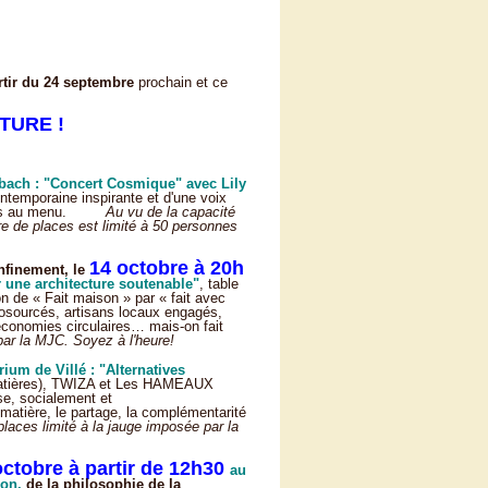
tir du 24 septembre
prochain et ce
TURE !
bach :
"Concert Cosmique" avec Lily
ontemporaine inspirante et d'une voix
ons au menu.
Au vu de la capacité
re de places est limité à 50 personnes
14 octobre à 20h
nfinement, le
r une architecture soutenable"
, table
on de « Fait maison » par « fait avec
biosourcés, artisans locaux engagés,
 économies circulaires… mais-on fait
 la MJC. Soyez à l'heure!
ium de Villé : "Alternatives
matières), TWIZA et Les HAMEAUX
se, socialement et
matière, le partage, la complémentarité
s limité à la jauge imposée par la
octobre à partir de 12h30
au
ion,
de la philosophie de la