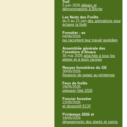
Sud
5 juin 2026
débats et
démonstrations à Bitche
Les Nuits des Forêts
du 5 au 21 juin
des animations pour
éclairer la forêt
Forestier - es
04/06/2026
qui racontent leur travail quotidien
Assemblée générale des
Forestiers d'Alsace
30 mai 2026
attachée à tous les
arbres et à leurs racines
Revues forestières du GE
30/05/2026
floraison de pages au printemps
Feux de forêts
29/05/2026
préparer l'été 2026
Foncier forestier
22/05/2026
et dispositif ECIF
Printemps 2026 et
18/05/2026
dégagements des plants et semis