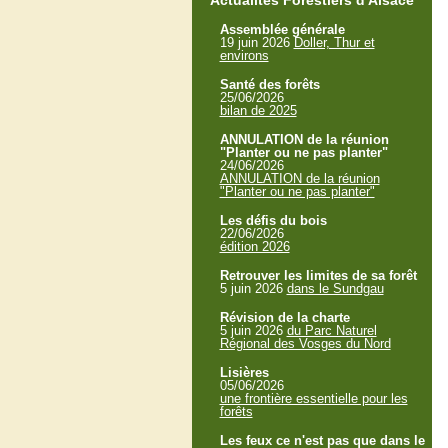
Actualités Forestiers d'Alsace
Assemblée générale
19 juin 2026
Doller, Thur et
environs
Santé des forêts
25/06/2026
bilan de 2025
ANNULATION de la réunion
"Planter ou ne pas planter"
24/06/2026
ANNULATION de la réunion
"Planter ou ne pas planter"
Les défis du bois
22/06/2026
édition 2026
Retrouver les limites de sa forêt
5 juin 2026
dans le Sundgau
Révision de la charte
5 juin 2026
du Parc Naturel
Régional des Vosges du Nord
Lisières
05/06/2026
une frontière essentielle pour les
forêts
Les feux ce n'est pas que dans le