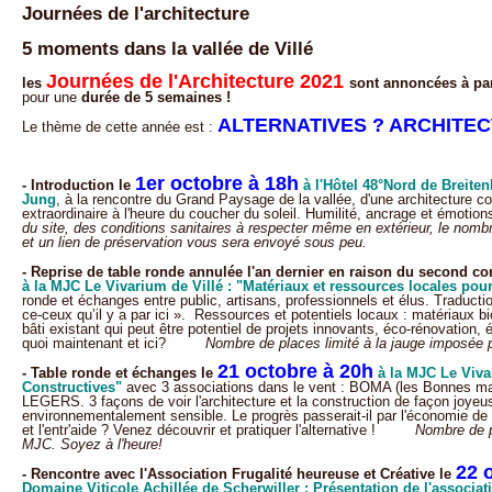
Journées de l'architecture
5 moments dans la vallée de Villé
Journées de l'Architecture 2021
les
sont annoncées à par
pour une
durée de 5 semaines !
ALTERNATIVES ? ARCHITEC
Le thème de cette année est :
1er octobre à 18h
- Introduction le
à l'Hôtel 48°Nord de Breiten
Jung
, à la rencontre du Grand Paysage de la vallée, d'une architecture c
extraordinaire à l'heure du coucher du soleil. Humilité, ancrage et émoti
du site, des conditions sanitaires à respecter même en extérieur, le nomb
et un lien de préservation vous sera envoyé sous peu.
- Reprise de table ronde annulée l'an dernier en raison du second co
à la MJC Le Vivarium de Villé : "Matériaux et ressources locales pou
ronde et échanges entre public, artisans, professionnels et élus. Traducti
ce-ceux qu’il y a par ici ». Ressources et potentiels locaux : matériaux 
bâti existant qui peut être potentiel de projets innovants, éco-rénovation,
quoi maintenant et ici?
Nombre de places limité à la jauge imposée par
21 octobre à 20h
- Table ronde et échanges le
à la MJC Le Vivar
Constructives"
avec 3 associations dans le vent : BOMA (les Bonnes 
LEGERS. 3 façons de voir l'architecture et la construction de façon joyeu
environnementalement sensible. Le progrès passerait-il par l'économie de 
et l'entr'aide ? Venez découvrir et pratiquer l'alternative !
Nombre de place
MJC. Soyez à l'heure!
22 
- Rencontre avec l'Association Frugalité heureuse et Créative le
Domaine Viticole Achillée de Scherwiller : Présentation de l'associat