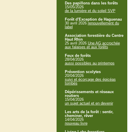
Des papillons dans les forêts
15/05/2026
de la lumière et du soleil SVP
Forêt d'Exception de Haguenau
30 avril 2026
renouvellement du
label
Association forestière du Centre
Haut Rhin
25 avril 2026
Une AG accrochée
aux falaises et aux forêts
Feux de forêts
28/04/2026
aussi possibles au printemps
Prévention scolytes
20/04/2026
suivi et écorçage des épicéas
tombés
Dépérissements et réseaux
routiers
15/04/2026
un sujet actuel et en devenir
Les arts de la forêt : sentir,
cheminer, rêver
14/04/2026
nouveau livre
Living Labs forestiers