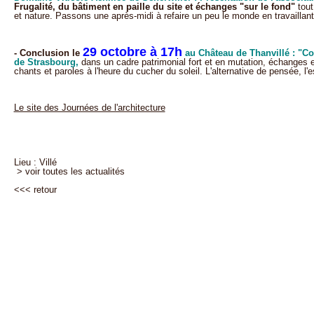
Frugalité, du bâtiment en paille du site et échanges "sur le fond"
tout
et nature. Passons une après-midi à refaire un peu le monde en travaillant
29 octobre à 17h
- Conclusion le
au Château de Thanvillé : "Co
de Strasbourg,
dans un cadre patrimonial fort et en mutation, échanges et
chants et paroles à l'heure du cucher du soleil. L'alternative de pensée, l'e
Le site des Journées de l'architecture
Lieu : Villé
> voir toutes les actualités
<<<
retour