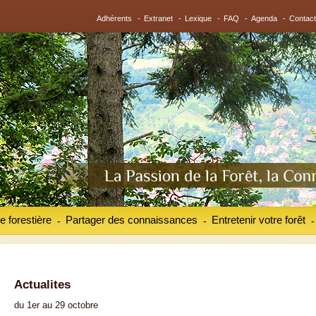
Adhérents
-
Extranet
-
Lexique
-
FAQ
-
Agenda
-
Contact
e forestière
Partager des connaissances
Entretenir votre forêt
-
-
-
Actualites
du 1er au 29 octobre