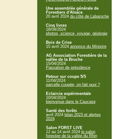
Une assemblée générale de
Forestiers d'Alsace
20 avril 2024
du côté de Labaroche
Cinq livres
18/04/2024
photos, science, voyage, géologie
Bois de Crise
15 avril 2024
annonce du Ministre
AG Association Forestière de la
vallée de la Bruche
15/04/2024
Passation de présidence
Retour sur coupe 5/5
11/04/2024
parcelle coupée, on fait quoi ?
Eclaircie expérimentale
10/04/2024
bienvenue dans le Caucase
Santé des forêts
avril 2024
bilan 2023 et alertes
2024
Salon FORST LIVE
12 au 14 avril 2024
le salon
forestier de la vallée du Rhin