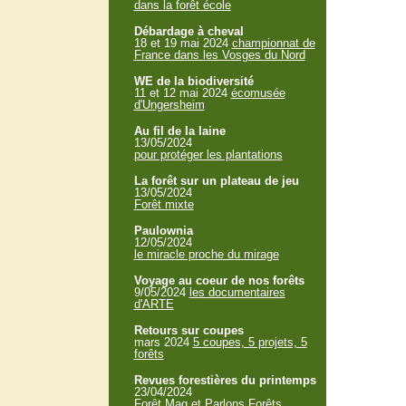
dans la forêt école
Débardage à cheval
18 et 19 mai 2024
championnat de
France dans les Vosges du Nord
WE de la biodiversité
11 et 12 mai 2024
écomusée
d'Ungersheim
Au fil de la laine
13/05/2024
pour protéger les plantations
La forêt sur un plateau de jeu
13/05/2024
Forêt mixte
Paulownia
12/05/2024
le miracle proche du mirage
Voyage au coeur de nos forêts
9/05/2024
les documentaires
d'ARTE
Retours sur coupes
mars 2024
5 coupes, 5 projets, 5
forêts
Revues forestières du printemps
23/04/2024
Forêt Mag et Parlons Forêts