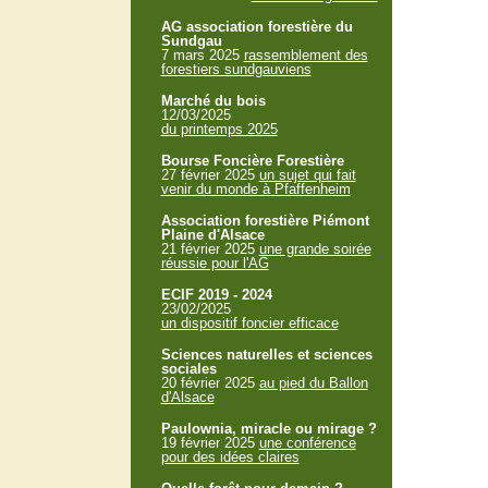
AG association forestière du
Sundgau
7 mars 2025
rassemblement des
forestiers sundgauviens
Marché du bois
12/03/2025
du printemps 2025
Bourse Foncière Forestière
27 février 2025
un sujet qui fait
venir du monde à Pfaffenheim
Association forestière Piémont
Plaine d'Alsace
21 février 2025
une grande soirée
réussie pour l'AG
ECIF 2019 - 2024
23/02/2025
un dispositif foncier efficace
Sciences naturelles et sciences
sociales
20 février 2025
au pied du Ballon
d'Alsace
Paulownia, miracle ou mirage ?
19 février 2025
une conférence
pour des idées claires