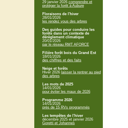
29 janvier 2026
comprendre et
protéger la forêt à Aubure
Floraisons de l'hiver
28/01/2026
les rendez vous des arbres
Des guides pour conduire les
forêts dans un contexte de
dérèglement climatique
20/01/2026
par le réseau RMT AFORCE
Filière forêt bois du Grand Est
18/01/2026
des chiffres et des faits
Neige et forêts
Hiver 2026
laisser la rentrer au pied
des arbres
Les mots de 2025
14/01/2026
pour éviter les maux de 2026
Programme 2026
14/01/2026
près de 15 RVs programmés
Les tempêtes de l'hiver
décembre 2025 et janvier 2026
Goretti et Johannes