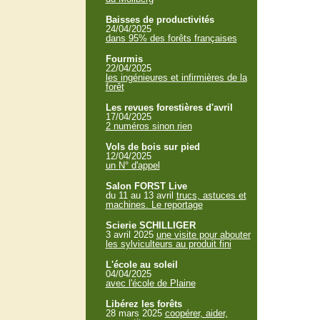
Baisses de productivités
24/04/2025
dans 95% des forêts françaises
Fourmis
22/04/2025
les ingénieures et infirmières de la
forêt
Les revues forestières d'avril
17/04/2025
2 numéros sinon rien
Vols de bois sur pied
12/04/2025
un N° d'appel
Salon FORST Live
du 11 au 13 avril
trucs, astuces et
machines. Le reportage
Scierie SCHILLIGER
3 avril 2025
une visite pour abouter
les sylviculteurs au produit fini
L'école au soleil
04/04/2025
avec l'école de Plaine
Libérez les forêts
28 mars 2025
coopérer, aider,