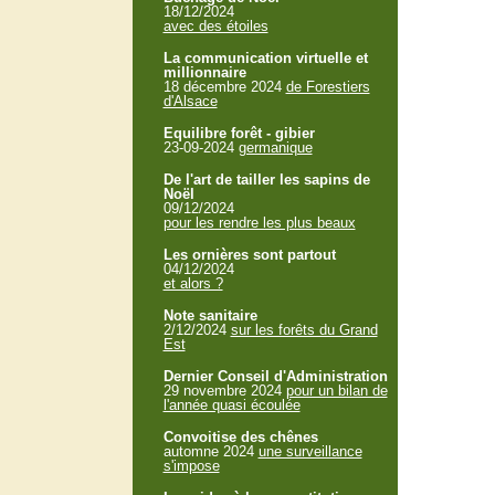
18/12/2024
avec des étoiles
La communication virtuelle et
millionnaire
18 décembre 2024
de Forestiers
d'Alsace
Equilibre forêt - gibier
23-09-2024
germanique
De l'art de tailler les sapins de
Noël
09/12/2024
pour les rendre les plus beaux
Les ornières sont partout
04/12/2024
et alors ?
Note sanitaire
2/12/2024
sur les forêts du Grand
Est
Dernier Conseil d'Administration
29 novembre 2024
pour un bilan de
l'année quasi écoulée
Convoitise des chênes
automne 2024
une surveillance
s'impose