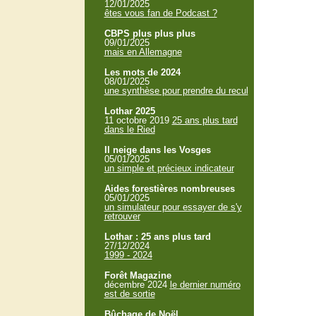
12/01/2025
êtes vous fan de Podcast ?
CBPS plus plus plus
09/01/2025
mais en Allemagne
Les mots de 2024
08/01/2025
une synthèse pour prendre du recul
Lothar 2025
11 octobre 2019
25 ans plus tard
dans le Ried
Il neige dans les Vosges
05/01/2025
un simple et précieux indicateur
Aides forestières nombreuses
05/01/2025
un simulateur pour essayer de s'y
retrouver
Lothar : 25 ans plus tard
27/12/2024
1999 - 2024
Forêt Magazine
décembre 2024
le dernier numéro
est de sortie
Bûchage de Noël