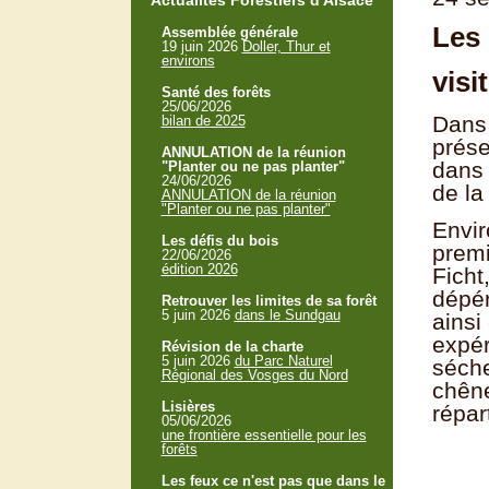
Actualités Forestiers d'Alsace
Les
Assemblée générale
19 juin 2026
Doller, Thur et
environs
visi
Santé des forêts
25/06/2026
Dans 
bilan de 2025
prése
ANNULATION de la réunion
dans 
"Planter ou ne pas planter"
24/06/2026
de la
ANNULATION de la réunion
"Planter ou ne pas planter"
Envir
Les défis du bois
premi
22/06/2026
édition 2026
Ficht
dépér
Retrouver les limites de sa forêt
5 juin 2026
dans le Sundgau
ainsi
expér
Révision de la charte
5 juin 2026
du Parc Naturel
séche
Régional des Vosges du Nord
chêne
Lisières
répar
05/06/2026
une frontière essentielle pour les
forêts
Les feux ce n'est pas que dans le