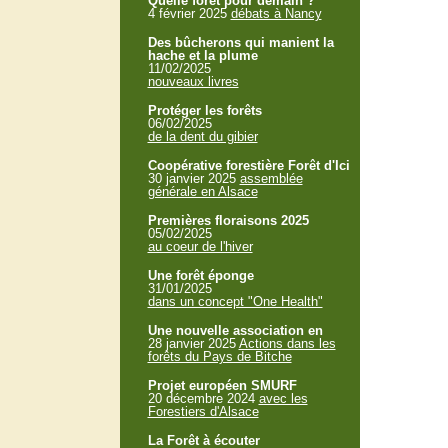
Quelle forêt pour demain ?
4 février 2025
débats à Nancy
Des bûcherons qui manient la
hache et la plume
11/02/2025
nouveaux livres
Protéger les forêts
06/02/2025
de la dent du gibier
Coopérative forestière Forêt d'Ici
30 janvier 2025
assemblée
générale en Alsace
Premières floraisons 2025
05/02/2025
au coeur de l'hiver
Une forêt éponge
31/01/2025
dans un concept "One Health"
Une nouvelle association en
28 janvier 2025
Actions dans les
forêts du Pays de Bitche
Projet européen SMURF
20 décembre 2024
avec les
Forestiers d'Alsace
La Forêt à écouter