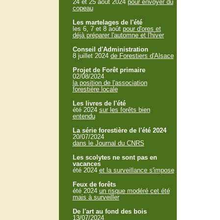
24 et 25 aout 2024
pour envoyer du
copeau
Les martelages de l'été
les 6, 7 et 8 août
pour d'ores et
déjà préparer l'automne et l'hiver
Conseil d'Administration
8 juillet 2024
de Forestiers d'Alsace
Projet de Forêt primaire
02/08/2024
la position de l'association
forestière locale
Les livres de l'été
été 2024
sur les forêts bien
entendu
La série forestière de l'été 2024
20/07/2024
dans le Journal du CNRS
Les scolytes ne sont pas en
vacances
été 2024
et la surveillance s'impose
Feux de forêts
été 2024
un risque modéré cet été
mais à surveiller
De l'art au fond des bois
13/07/2024