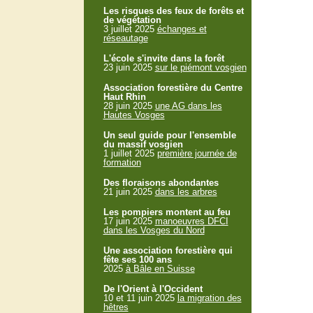
Les risques des feux de forêts et
de végétation
3 juillet 2025
échanges et
réseautage
L'école s'invite dans la forêt
23 juin 2025
sur le piémont vosgien
Association forestière du Centre
Haut Rhin
28 juin 2025
une AG dans les
Hautes Vosges
Un seul guide pour l'ensemble
du massif vosgien
1 juillet 2025
première journée de
formation
Des floraisons abondantes
21 juin 2025
dans les arbres
Les pompiers montent au feu
17 juin 2025
manoeuvres DFCI
dans les Vosges du Nord
Une association forestière qui
fête ses 100 ans
2025
à Bâle en Suisse
De l'Orient à l'Occident
10 et 11 juin 2025
la migration des
hêtres