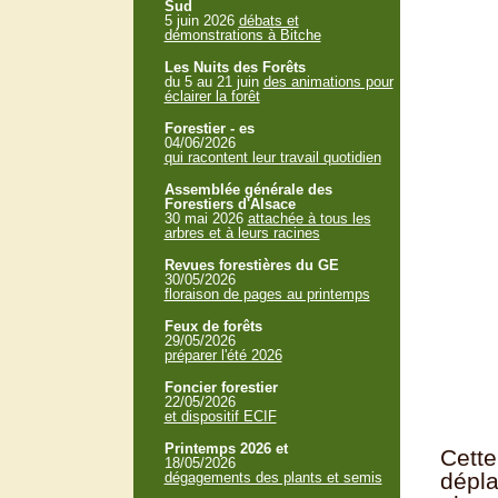
Sud
5 juin 2026
débats et
démonstrations à Bitche
Les Nuits des Forêts
du 5 au 21 juin
des animations pour
éclairer la forêt
Forestier - es
04/06/2026
qui racontent leur travail quotidien
Assemblée générale des
Forestiers d'Alsace
30 mai 2026
attachée à tous les
arbres et à leurs racines
Revues forestières du GE
30/05/2026
floraison de pages au printemps
Feux de forêts
29/05/2026
préparer l'été 2026
Foncier forestier
22/05/2026
et dispositif ECIF
Printemps 2026 et
Cette
18/05/2026
dépla
dégagements des plants et semis