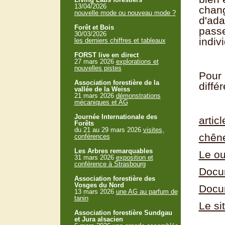
13/04/2026
chang
nouvelle mode ou nouveau mode ?
d'ada
Forêt et Bois
passe
30/03/2026
indiv
les derniers chiffres et tableaux
FORST live en direct
27 mars 2026
explorations et
nouvelles pistes
Pour 
Association forestière de la
différ
vallée de la Weiss
21 mars 2026
démonstrations
mécaniques et AG
Journée Internationale des
artic
Forêts
du 21 au 29 mars 2026
visites,
chên
conférences
Les Arbres remarquables
Le ou
31 mars 2026
exposition et
conférence à Strasbourg
Docum
Association forestière des
Vosges du Nord
Docum
13 mars 2026
une AG au parfum de
tanin
Le si
Association forestière Sundgau
et Jura alsacien