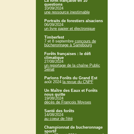
La forêt française en 10
questions
10/09/2024
une ressource inestimable
Portraits de forestiers alsaciens
06/09/2024
un livre papier et électronique
Timberfest
7 et 8 septembre
concours de
bûcheronnage à Sarrebourg
Forêts françaises : le défi
climatique
27/08/2024
un reportage de la chaîne Public
Sénat
Parlons Forêts du Grand Est
août 2024
la revue du CNPF
Un Maître des Eaux et Forêts
nous quitte
19/08/2024
décès de François Moyses
Santé des forêts
14/08/2024
au coeur de l'été
Championnat de bucheronnage
sportif