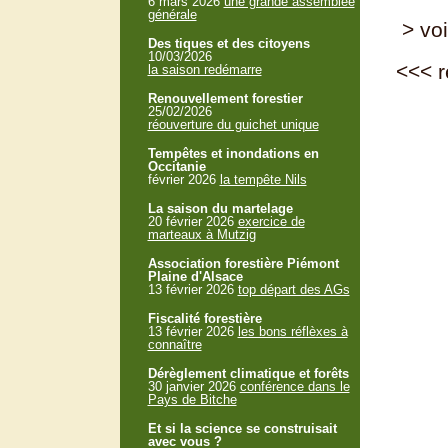
6 mars 2026
une grande assemblée
générale
> voi
Des tiques et des citoyens
10/03/2026
<<<
r
la saison redémarre
Renouvellement forestier
25/02/2026
réouverture du guichet unique
Tempêtes et inondations en
Occitanie
février 2026
la tempête Nils
La saison du martelage
20 février 2026
exercice de
marteaux à Mutzig
Association forestière Piémont
Plaine d'Alsace
13 février 2026
top départ des AGs
Fiscalité forestière
13 février 2026
les bons réflèxes à
connaître
Dérèglement climatique et forêts
30 janvier 2026
conférence dans le
Pays de Bitche
Et si la science se construisait
avec vous ?