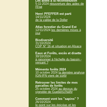
Les aides à la reconstitution
5-11-2024
réouverture des aides de
l'Etat
Henri PFEFFER est parti
14/11/2024
de la vallée de la Doller
Atlas forestier du Grand Est
12/11/2024
les dernières mises à
jour
Biodiversité
31/10/2024
COP N° 16 et situation en Alsace
Eaux et Forêts, excès et disette
30/10/2024
à raisonner à l'échelle du bassin -
versant ?
Mémento forêts 2024
10 octobre 2024
la dernière analyse
IGN-IFN vient de sortir
Retrouver les limites de mes
parcelles de forêts
25 octobre 2024
au dessus du
vignoble de Gueberschwihr
Comment vont les "sapins" ?
26/10/2024
le point sur les épicéas et les