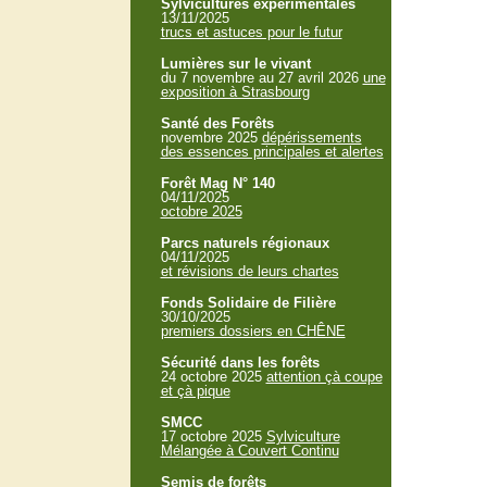
Sylvicultures expérimentales
13/11/2025
trucs et astuces pour le futur
Lumières sur le vivant
du 7 novembre au 27 avril 2026
une
exposition à Strasbourg
Santé des Forêts
novembre 2025
dépérissements
des essences principales et alertes
Forêt Mag N° 140
04/11/2025
octobre 2025
Parcs naturels régionaux
04/11/2025
et révisions de leurs chartes
Fonds Solidaire de Filière
30/10/2025
premiers dossiers en CHÊNE
Sécurité dans les forêts
24 octobre 2025
attention çà coupe
et çà pique
SMCC
17 octobre 2025
Sylviculture
Mélangée à Couvert Continu
Semis de forêts