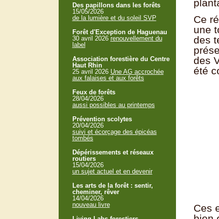
plant
Des papillons dans les forêts
15/05/2026
Ce ré
de la lumière et du soleil SVP
une t
Forêt d'Exception de Haguenau
des t
30 avril 2026
renouvellement du
label
prése
des V
Association forestière du Centre
Haut Rhin
été c
25 avril 2026
Une AG accrochée
aux falaises et aux forêts
Feux de forêts
28/04/2026
aussi possibles au printemps
Prévention scolytes
20/04/2026
suivi et écorçage des épicéas
tombés
Dépérissements et réseaux
routiers
15/04/2026
un sujet actuel et en devenir
Les arts de la forêt : sentir,
cheminer, rêver
14/04/2026
nouveau livre
Ces e
bien 
Living Labs forestiers