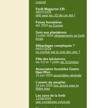
concert
Forêt Magazine 135
08/07/2024
prêt pour les JO de cet été !
Foires forestières
été 2024
en Europe
Soin aux plantations
2 juillet 2024
dégagements en forêt
école
Débardages compliqués ?
04/07/2024
ou s'enfuir par la voie des airs ?
Fête des bûcherons
les 5,6 et 7 juillet
de Schirrhein
Association forestière Centre
Haut Rhin
15 juin 2024
assemblée générale
L'avenir du peuplier
14 juin 2024
ses atouts pour la
filière bois
Les sons de la forêt
12/06/2024
une symphonie sylvicole