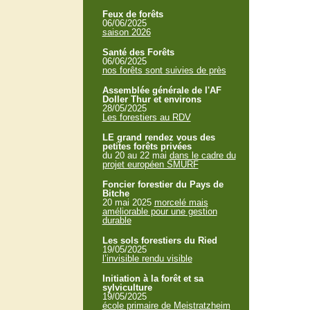
Feux de forêts
06/06/2025
saison 2026
Santé des Forêts
06/06/2025
nos forêts sont suivies de près
Assemblée générale de l'AF
Doller Thur et environs
28/05/2025
Les forestiers au RDV
LE grand rendez vous des
petites forêts privées
du 20 au 22 mai
dans le cadre du
projet européen SMURF
Foncier forestier du Pays de
Bitche
20 mai 2025
morcelé mais
améliorable pour une gestion
durable
Les sols forestiers du Ried
19/05/2025
l’invisible rendu visible
Initiation à la forêt et sa
sylviculture
19/05/2025
école primaire de Meistratzheim