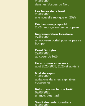
28/08/2025
dans les Vosges du Nord
Les livres de la forêt
26/08/2025
une nouvelle rubrique en 2025
Bûcheronnage sportif
23-24 aout
çà envoie du copeau
Règlementation forestière
22/08/2025
un nouveau portail pour ne pas se
tromper
Point Scolytes
22/08/2025
au coeur de l'été
Un automne en avance
aout 2025
2003, 2025 et après ?
Miel de sapin
13/08/2025
agitations dans les sapinières
vosgiennes
Retour sur un feu de forêt
09/08/2025
un mois plus tard
Santé des sols forestiers
06/08/2025