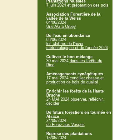
Plantations réussies
7 juin 2024
et préparation des sols
Association Forestière de la
vallée de la Weiss
04/06/2024
Une AG à Orbey
De l'eau en abondance
03/06/2024
les chiffres de l'hiver
météorologique et de l'année 2024
Cultiver le bon mélange
30 mai 2024
dans les forêts du
Ried
Aménagements cynégétiques
17 mai 2024
concilier chasse et
production de bois de qualité
Enrichir les forêts de la Haute
Bruche
24 MAI 2024
observer, réfléchir,
décider
De futurs forestiers en tournée en
Alsace
24/05/2024
du Forez aux Vosges
Reprise des plantations
15/05/2024