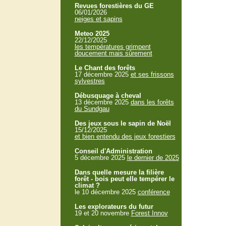
Revues forestières du GE
06/01/2026
neiges et sapins
Meteo 2025
22/12/2025
les températures grimpent
doucement mais sûrement
Le Chant des forêts
17 décembre 2025
et ses frissons
sylvestres
Débusquage à cheval
13 décembre 2025
dans les forêts
du Sundgau
Des jeux sous le sapin de Noël
15/12/2025
et bien entendu des jeux forestiers
Conseil d'Administration
5 décembre 2025
le dernier de 2025
Dans quelle mesure la filière
forêt - bois peut elle tempérer le
climat ?
le 10 décembre 2025
conférence
Les explorateurs du futur
19 et 20 novembre
Forest Innov