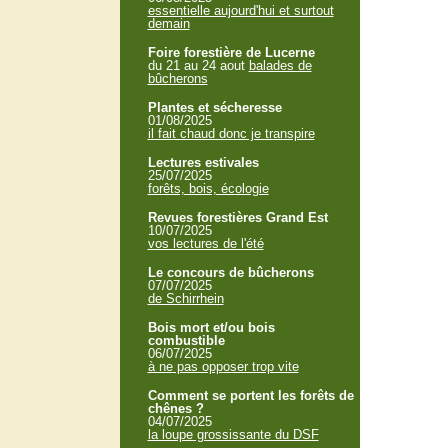
essentielle aujourd'hui et surtout
demain
Foire forestière de Lucerne
du 21 au 24 aout
balades de
bûcherons
Plantes et sécheresse
01/08/2025
il fait chaud donc je transpire
Lectures estivales
25/07/2025
forêts, bois, écologie
Revues forestières Grand Est
10/07/2025
vos lectures de l'été
Le concours de bûcherons
07/07/2025
de Schirrhein
Bois mort et/ou bois
combustible
06/07/2025
à ne pas opposer trop vite
Comment se portent les forêts de
chênes ?
04/07/2025
la loupe grossissante du DSF