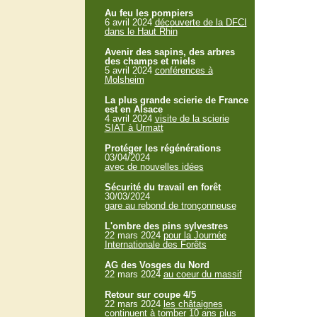
Au feu les pompiers
6 avril 2024
découverte de la DFCI
dans le Haut Rhin
Avenir des sapins, des arbres
des champs et miels
5 avril 2024
conférences à
Molsheim
La plus grande scierie de France
est en Alsace
4 avril 2024
visite de la scierie
SIAT à Urmatt
Protéger les régénérations
03/04/2024
avec de nouvelles idées
Sécurité du travail en forêt
30/03/2024
gare au rebond de tronçonneuse
L'ombre des pins sylvestres
22 mars 2024
pour la Journée
Internationale des Forêts
AG des Vosges du Nord
22 mars 2024
au coeur du massif
Retour sur coupe 4/5
22 mars 2024
les châtaignes
continuent à tomber 10 ans plus