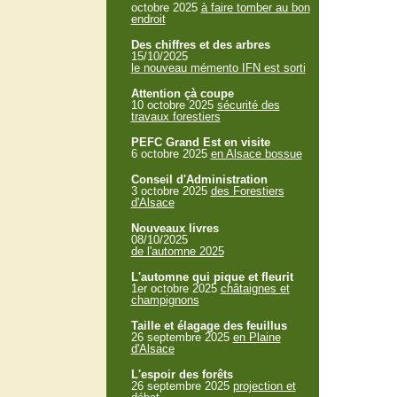
octobre 2025
à faire tomber au bon
endroit
Des chiffres et des arbres
15/10/2025
le nouveau mémento IFN est sorti
Attention çà coupe
10 octobre 2025
sécurité des
travaux forestiers
PEFC Grand Est en visite
6 octobre 2025
en Alsace bossue
Conseil d'Administration
3 octobre 2025
des Forestiers
d'Alsace
Nouveaux livres
08/10/2025
de l'automne 2025
L'automne qui pique et fleurit
1er octobre 2025
châtaignes et
champignons
Taille et élagage des feuillus
26 septembre 2025
en Plaine
d'Alsace
L'espoir des forêts
26 septembre 2025
projection et