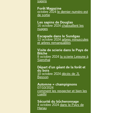
sapins
Forêt Magazine
octobre 2024
le dernier numéro est
de sortie
Les sapins de Douglas
16 octobre 2024
chatouillent les
nuages
Escapade dans le Sundgau
12 octobre 2024
arbres minuscules
et arbres remarquables
Visite de scierie dans le Pays de
Bitche
8 octobre 2024
la scierie Lejeune à
Siersthal
Départ d'un géant de la forêt et
du bois
10 octobre 2024
décès de JL
Besson
Automne = champignons
07/10/2024
comment les respecter et bien les
cueillir
Sécurité du bûcheronnage
4 octobre 2024
dans le Pays de
Hanau