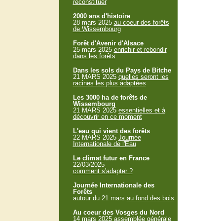
reconstituer
2000 ans d'histoire
28 mars 2025
au coeur des forêts
de Wissembourg
Forêt d'Avenir d'Alsace
25 mars 2025
enrichir et rebondir
dans les forêts
Dans les sols du Pays de Bitche
21 MARS 2025
quelles seront les
racines les plus adaptées
Les 3000 ha de forêts de
Wissembourg
21 MARS 2025
essentielles et à
découvrir en ce moment
L'eau qui vient des forêts
22 MARS 2025
Journée
Internationale de l'Eau
Le climat futur en France
22/03/2025
comment s'adapter ?
Journée Internationale des
Forêts
autour du 21 mars
au fond des bois
Au coeur des Vosges du Nord
14 mars 2025
assemblée générale