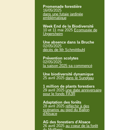
Promenade forestière
16/05/2025
dans une futaie jardinée
emblématique
Week End de la Biodiversité
10 et 11 mai 2025
Ecomusée de
Ungersheim
Une absence dans la Bruche
02/05/2025
décès de Mr Schmittbuhl
Prévention scolytes
02/05/2025
la saison 2025 sa commencé
Une biodiversité dynamique
25 avril 2025
dans le Sundgau
1 million de plants forestiers
29 avril 2025
une date anniversaire
pour le fonds FA3R
Adaptation des forêts
28 avril 2025
réfléchir à des
scénarios au pied du Ballon
d'Alsace
AG des forestiers d'Alsace
26 avril 2025
au coeur de la forêt
du Mollberg