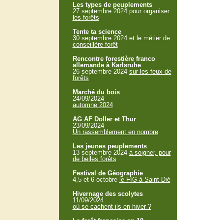
Les types de peuplements
27 septembre 2024
pour organiser
les forêts
Tente ta science
30 septembre 2024
et le métier de
conseillère forêt
Rencontre forestière franco
allemande à Karlsruhe
26 septembre 2024
sur les feux de
forêts
Marché du bois
24/09/2024
automne 2024
AG AF Doller et Thur
23/09/2024
Un rassemblement en nombre
Les jeunes peuplements
13 septembre 2024
à soigner, pour
de belles forêts
Festival de Géographie
4,5 et 6 octobre
le FIG à Saint Dié
Hivernage des scolytes
11/09/2024
où se cachent ils en hiver ?