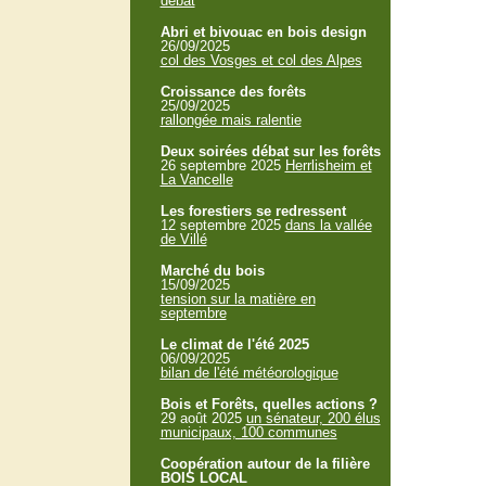
débat
Abri et bivouac en bois design
26/09/2025
col des Vosges et col des Alpes
Croissance des forêts
25/09/2025
rallongée mais ralentie
Deux soirées débat sur les forêts
26 septembre 2025
Herrlisheim et
La Vancelle
Les forestiers se redressent
12 septembre 2025
dans la vallée
de Villé
Marché du bois
15/09/2025
tension sur la matière en
septembre
Le climat de l'été 2025
06/09/2025
bilan de l'été météorologique
Bois et Forêts, quelles actions ?
29 août 2025
un sénateur, 200 élus
municipaux, 100 communes
Coopération autour de la filière
BOIS LOCAL