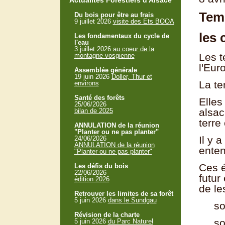
Actualités Forestiers d'Alsace
Tem
Du bois pour être au frais
9 juillet 2026
visite des Ets BOOA
les 
Les fondamentaux du cycle de
l'eau
3 juillet 2026
au coeur de la
Les t
montagne vosgienne
l'Eur
Assemblée générale
19 juin 2026
Doller, Thur et
La te
environs
Santé des forêts
Elles
25/06/2026
alsac
bilan de 2025
terre
ANNULATION de la réunion
"Planter ou ne pas planter"
Il y 
24/06/2026
ANNULATION de la réunion
enten
"Planter ou ne pas planter"
Ces é
Les défis du bois
22/06/2026
futur
édition 2026
de le
Retrouver les limites de sa forêt
5 juin 2026
dans le Sundgau
soit 
Révision de la charte
soit
5 juin 2026
du Parc Naturel