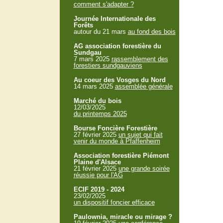
comment s'adapter ?
Journée Internationale des
Forêts
autour du 21 mars
au fond des bois
AG association forestière du
Sundgau
7 mars 2025
rassemblement des
forestiers sundgauviens
Au coeur des Vosges du Nord
14 mars 2025
assemblée générale
Marché du bois
12/03/2025
du printemps 2025
Bourse Foncière Forestière
27 février 2025
un sujet qui fait
venir du monde à Pfaffenheim
Association forestière Piémont
Plaine d'Alsace
21 février 2025
une grande soirée
réussie pour l'AG
ECIF 2019 - 2024
23/02/2025
un dispositif foncier efficace
Paulownia, miracle ou mirage ?