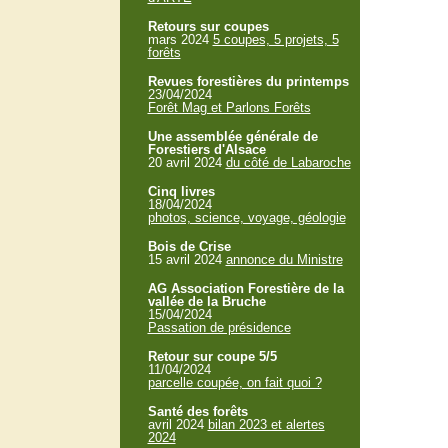
Retours sur coupes
mars 2024
5 coupes, 5 projets, 5
forêts
Revues forestières du printemps
23/04/2024
Forêt Mag et Parlons Forêts
Une assemblée générale de
Forestiers d'Alsace
20 avril 2024
du côté de Labaroche
Cinq livres
18/04/2024
photos, science, voyage, géologie
Bois de Crise
15 avril 2024
annonce du Ministre
AG Association Forestière de la
vallée de la Bruche
15/04/2024
Passation de présidence
Retour sur coupe 5/5
11/04/2024
parcelle coupée, on fait quoi ?
Santé des forêts
avril 2024
bilan 2023 et alertes
2024