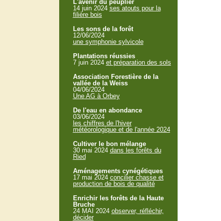
L'avenir du peuplier
14 juin 2024
ses atouts pour la
filière bois
Les sons de la forêt
12/06/2024
une symphonie sylvicole
Plantations réussies
7 juin 2024
et préparation des sols
Association Forestière de la
vallée de la Weiss
04/06/2024
Une AG à Orbey
De l'eau en abondance
03/06/2024
les chiffres de l'hiver
météorologique et de l'année 2024
Cultiver le bon mélange
30 mai 2024
dans les forêts du
Ried
Aménagements cynégétiques
17 mai 2024
concilier chasse et
production de bois de qualité
Enrichir les forêts de la Haute
Bruche
24 MAI 2024
observer, réfléchir,
décider