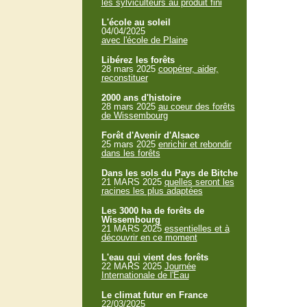
les sylviculteurs au produit fini
L'école au soleil
04/04/2025
avec l'école de Plaine
Libérez les forêts
28 mars 2025
coopérer, aider,
reconstituer
2000 ans d'histoire
28 mars 2025
au coeur des forêts
de Wissembourg
Forêt d'Avenir d'Alsace
25 mars 2025
enrichir et rebondir
dans les forêts
Dans les sols du Pays de Bitche
21 MARS 2025
quelles seront les
racines les plus adaptées
Les 3000 ha de forêts de
Wissembourg
21 MARS 2025
essentielles et à
découvrir en ce moment
L'eau qui vient des forêts
22 MARS 2025
Journée
Internationale de l'Eau
Le climat futur en France
22/03/2025