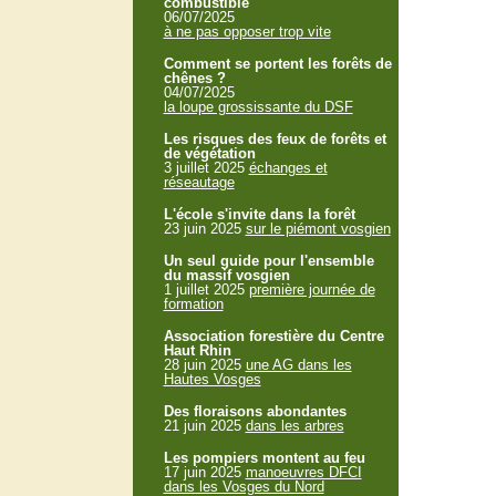
combustible
06/07/2025
à ne pas opposer trop vite
Comment se portent les forêts de
chênes ?
04/07/2025
la loupe grossissante du DSF
Les risques des feux de forêts et
de végétation
3 juillet 2025
échanges et
réseautage
L'école s'invite dans la forêt
23 juin 2025
sur le piémont vosgien
Un seul guide pour l'ensemble
du massif vosgien
1 juillet 2025
première journée de
formation
Association forestière du Centre
Haut Rhin
28 juin 2025
une AG dans les
Hautes Vosges
Des floraisons abondantes
21 juin 2025
dans les arbres
Les pompiers montent au feu
17 juin 2025
manoeuvres DFCI
dans les Vosges du Nord