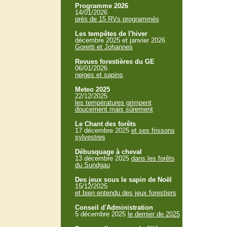
Programme 2026
14/01/2026
près de 15 RVs programmés
Les tempêtes de l'hiver
décembre 2025 et janvier 2026
Goretti et Johannes
Revues forestières du GE
06/01/2026
neiges et sapins
Meteo 2025
22/12/2025
les températures grimpent
doucement mais sûrement
Le Chant des forêts
17 décembre 2025
et ses frissons
sylvestres
Débusquage à cheval
13 décembre 2025
dans les forêts
du Sundgau
Des jeux sous le sapin de Noël
15/12/2025
et bien entendu des jeux forestiers
Conseil d'Administration
5 décembre 2025
le dernier de 2025