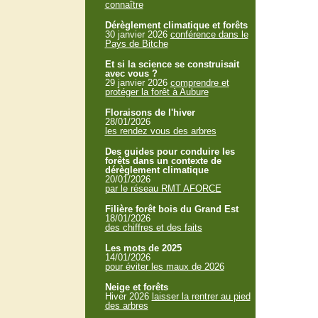
connaître
Dérèglement climatique et forêts
30 janvier 2026
conférence dans le
Pays de Bitche
Et si la science se construisait
avec vous ?
29 janvier 2026
comprendre et
protéger la forêt à Aubure
Floraisons de l'hiver
28/01/2026
les rendez vous des arbres
Des guides pour conduire les
forêts dans un contexte de
dérèglement climatique
20/01/2026
par le réseau RMT AFORCE
Filière forêt bois du Grand Est
18/01/2026
des chiffres et des faits
Les mots de 2025
14/01/2026
pour éviter les maux de 2026
Neige et forêts
Hiver 2026
laisser la rentrer au pied
des arbres