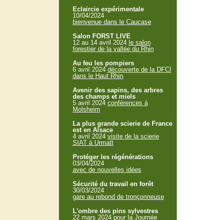
Eclaircie expérimentale
10/04/2024
bienvenue dans le Caucase
Salon FORST LIVE
12 au 14 avril 2024
le salon
forestier de la vallée du Rhin
Au feu les pompiers
6 avril 2024
découverte de la DFCI
dans le Haut Rhin
Avenir des sapins, des arbres
des champs et miels
5 avril 2024
conférences à
Molsheim
La plus grande scierie de France
est en Alsace
4 avril 2024
visite de la scierie
SIAT à Urmatt
Protéger les régénérations
03/04/2024
avec de nouvelles idées
Sécurité du travail en forêt
30/03/2024
gare au rebond de tronçonneuse
L'ombre des pins sylvestres
22 mars 2024
pour la Journée