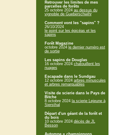
Retrouver les limites de mes
parcelles de forêts
25 octobre 2024
au dessus du
vignoble de Gueberschwihr
Comment vont les "sapins" ?
26/10/2024
le point sur les épicéas et les
sapins
Forêt Magazine
octobre 2024
le dernier numéro est
de sortie
Les sapins de Douglas
16 octobre 2024
chatouillent les
nuages
Escapade dans le Sundgau
12 octobre 2024
arbres minuscules
et arbres remarquables
Visite de scierie dans le Pays de
Bitche
8 octobre 2024
la scierie Lejeune à
Siersthal
Départ d'un géant de la forêt et
du bois
10 octobre 2024
décès de JL
Besson
Automne = champignons