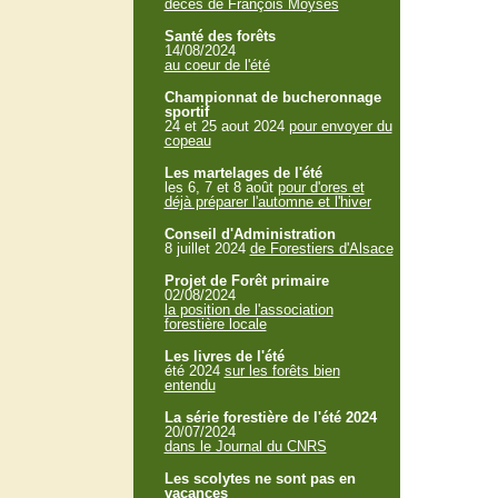
décès de François Moyses
Santé des forêts
14/08/2024
au coeur de l'été
Championnat de bucheronnage
sportif
24 et 25 aout 2024
pour envoyer du
copeau
Les martelages de l'été
les 6, 7 et 8 août
pour d'ores et
déjà préparer l'automne et l'hiver
Conseil d'Administration
8 juillet 2024
de Forestiers d'Alsace
Projet de Forêt primaire
02/08/2024
la position de l'association
forestière locale
Les livres de l'été
été 2024
sur les forêts bien
entendu
La série forestière de l'été 2024
20/07/2024
dans le Journal du CNRS
Les scolytes ne sont pas en
vacances