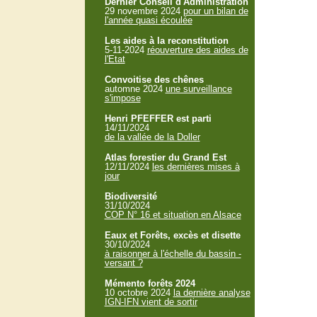
Dernier Conseil d'Administration
29 novembre 2024
pour un bilan de
l'année quasi écoulée
Les aides à la reconstitution
5-11-2024
réouverture des aides de
l'Etat
Convoitise des chênes
automne 2024
une surveillance
s'impose
Henri PFEFFER est parti
14/11/2024
de la vallée de la Doller
Atlas forestier du Grand Est
12/11/2024
les dernières mises à
jour
Biodiversité
31/10/2024
COP N° 16 et situation en Alsace
Eaux et Forêts, excès et disette
30/10/2024
à raisonner à l'échelle du bassin -
versant ?
Mémento forêts 2024
10 octobre 2024
la dernière analyse
IGN-IFN vient de sortir