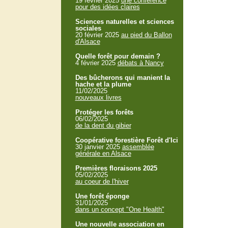
19 février 2025
une conférence
pour des idées claires
Sciences naturelles et sciences
sociales
20 février 2025
au pied du Ballon
d'Alsace
Quelle forêt pour demain ?
4 février 2025
débats à Nancy
Des bûcherons qui manient la
hache et la plume
11/02/2025
nouveaux livres
Protéger les forêts
06/02/2025
de la dent du gibier
Coopérative forestière Forêt d'Ici
30 janvier 2025
assemblée
générale en Alsace
Premières floraisons 2025
05/02/2025
au coeur de l'hiver
Une forêt éponge
31/01/2025
dans un concept "One Health"
Une nouvelle association en