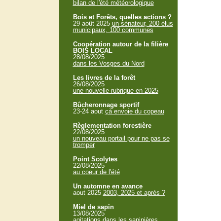
bilan de l'été météorologique
Bois et Forêts, quelles actions ?
29 août 2025
un sénateur, 200 élus
municipaux, 100 communes
Coopération autour de la filière
BOIS LOCAL
28/08/2025
dans les Vosges du Nord
Les livres de la forêt
26/08/2025
une nouvelle rubrique en 2025
Bûcheronnage sportif
23-24 aout
çà envoie du copeau
Règlementation forestière
22/08/2025
un nouveau portail pour ne pas se
tromper
Point Scolytes
22/08/2025
au coeur de l'été
Un automne en avance
aout 2025
2003, 2025 et après ?
Miel de sapin
13/08/2025
agitations dans les sapinières