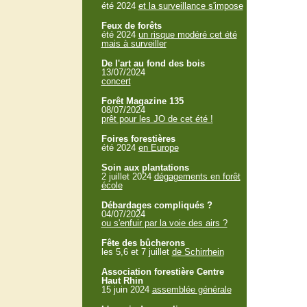
été 2024
et la surveillance s'impose
Feux de forêts
été 2024
un risque modéré cet été
mais à surveiller
De l'art au fond des bois
13/07/2024
concert
Forêt Magazine 135
08/07/2024
prêt pour les JO de cet été !
Foires forestières
été 2024
en Europe
Soin aux plantations
2 juillet 2024
dégagements en forêt
école
Débardages compliqués ?
04/07/2024
ou s'enfuir par la voie des airs ?
Fête des bûcherons
les 5,6 et 7 juillet
de Schirrhein
Association forestière Centre
Haut Rhin
15 juin 2024
assemblée générale