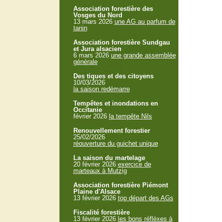
Association forestière des
Vosges du Nord
13 mars 2026
une AG au parfum de
tanin
Association forestière Sundgau
et Jura alsacien
6 mars 2026
une grande assemblée
générale
Des tiques et des citoyens
10/03/2026
la saison redémarre
Tempêtes et inondations en
Occitanie
février 2026
la tempête Nils
Renouvellement forestier
25/02/2026
réouverture du guichet unique
La saison du martelage
20 février 2026
exercice de
marteaux à Mutzig
Association forestière Piémont
Plaine d'Alsace
13 février 2026
top départ des AGs
Fiscalité forestière
13 février 2026
les bons réflèxes à