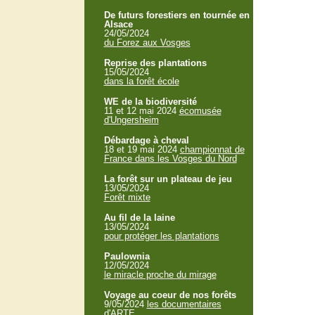
De futurs forestiers en tournée en
Alsace
24/05/2024
du Forez aux Vosges
Reprise des plantations
15/05/2024
dans la forêt école
WE de la biodiversité
11 et 12 mai 2024
écomusée
d'Ungersheim
Débardage à cheval
18 et 19 mai 2024
championnat de
France dans les Vosges du Nord
La forêt sur un plateau de jeu
13/05/2024
Forêt mixte
Au fil de la laine
13/05/2024
pour protéger les plantations
Paulownia
12/05/2024
le miracle proche du mirage
Voyage au coeur de nos forêts
9/05/2024
les documentaires
d'ARTE