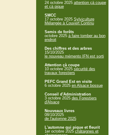
24 octobre 2025
attention çà coupe
et çà pique
SMCC
17 octobre 2025
Sylviculture
Mélangée à Couvert Continu
Semis de forêts
octobre 2025
à faire tomber au bon
endroit
Des chiffres et des arbres
15/10/2025
le nouveau mémento IFN est sorti
Attention çà coupe
10 octobre 2025
sécurité des
travaux forestiers
PEFC Grand Est en visite
6 octobre 2025
en Alsace bossue
Conseil d'Administration
3 octobre 2025
des Forestiers
d'Alsace
Nouveaux livres
08/10/2025
de l'automne 2025
L'automne qui pique et fleurit
1er octobre 2025
châtaignes et