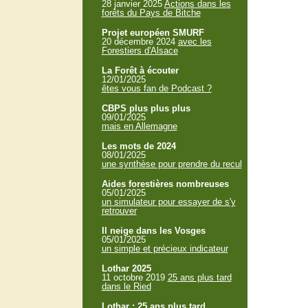
28 janvier 2025
Actions dans les
forêts du Pays de Bitche
Projet européen SMURF
20 décembre 2024
avec les
Forestiers d'Alsace
La Forêt à écouter
12/01/2025
êtes vous fan de Podcast ?
CBPS plus plus plus
09/01/2025
mais en Allemagne
Les mots de 2024
08/01/2025
une synthèse pour prendre du recul
Aides forestières nombreuses
05/01/2025
un simulateur pour essayer de s'y
retrouver
Il neige dans les Vosges
05/01/2025
un simple et précieux indicateur
Lothar 2025
11 octobre 2019
25 ans plus tard
dans le Ried
Lothar : 25 ans plus tard