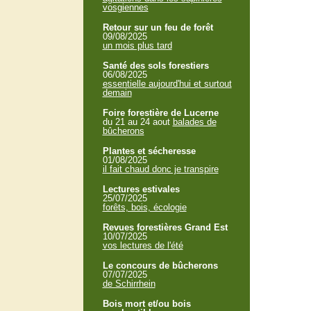
vosgiennes
Retour sur un feu de forêt
09/08/2025
un mois plus tard
Santé des sols forestiers
06/08/2025
essentielle aujourd'hui et surtout
demain
Foire forestière de Lucerne
du 21 au 24 aout
balades de
bûcherons
Plantes et sécheresse
01/08/2025
il fait chaud donc je transpire
Lectures estivales
25/07/2025
forêts, bois, écologie
Revues forestières Grand Est
10/07/2025
vos lectures de l'été
Le concours de bûcherons
07/07/2025
de Schirrhein
Bois mort et/ou bois