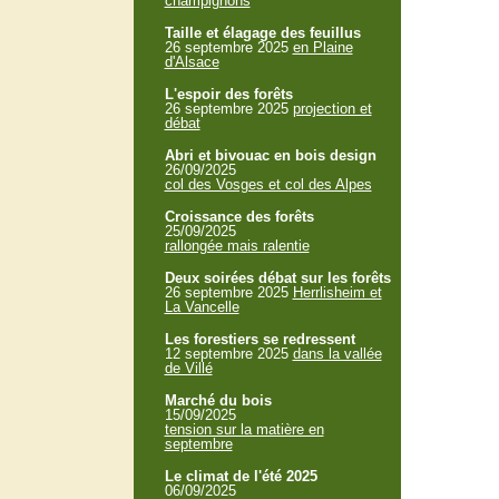
champignons
Taille et élagage des feuillus
26 septembre 2025
en Plaine
d'Alsace
L'espoir des forêts
26 septembre 2025
projection et
débat
Abri et bivouac en bois design
26/09/2025
col des Vosges et col des Alpes
Croissance des forêts
25/09/2025
rallongée mais ralentie
Deux soirées débat sur les forêts
26 septembre 2025
Herrlisheim et
La Vancelle
Les forestiers se redressent
12 septembre 2025
dans la vallée
de Villé
Marché du bois
15/09/2025
tension sur la matière en
septembre
Le climat de l'été 2025
06/09/2025