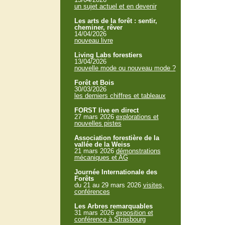
un sujet actuel et en devenir
Les arts de la forêt : sentir,
cheminer, rêver
14/04/2026
nouveau livre
Living Labs forestiers
13/04/2026
nouvelle mode ou nouveau mode ?
Forêt et Bois
30/03/2026
les derniers chiffres et tableaux
FORST live en direct
27 mars 2026
explorations et
nouvelles pistes
Association forestière de la
vallée de la Weiss
21 mars 2026
démonstrations
mécaniques et AG
Journée Internationale des
Forêts
du 21 au 29 mars 2026
visites,
conférences
Les Arbres remarquables
31 mars 2026
exposition et
conférence à Strasbourg