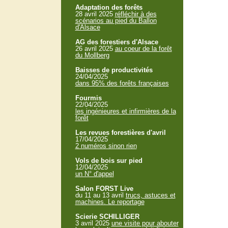
Adaptation des forêts
28 avril 2025
réfléchir à des
scénarios au pied du Ballon
d'Alsace
AG des forestiers d'Alsace
26 avril 2025
au coeur de la forêt
du Mollberg
Baisses de productivités
24/04/2025
dans 95% des forêts françaises
Fourmis
22/04/2025
les ingénieures et infirmières de la
forêt
Les revues forestières d'avril
17/04/2025
2 numéros sinon rien
Vols de bois sur pied
12/04/2025
un N° d'appel
Salon FORST Live
du 11 au 13 avril
trucs, astuces et
machines. Le reportage
Scierie SCHILLIGER
3 avril 2025
une visite pour abouter