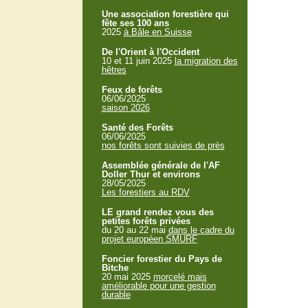
Une association forestière qui
fête ses 100 ans
2025
à Bâle en Suisse
De l'Orient à l'Occident
10 et 11 juin 2025
la migration des
hêtres
Feux de forêts
06/06/2025
saison 2026
Santé des Forêts
06/06/2025
nos forêts sont suivies de près
Assemblée générale de l'AF
Doller Thur et environs
28/05/2025
Les forestiers au RDV
LE grand rendez vous des
petites forêts privées
du 20 au 22 mai
dans le cadre du
projet européen SMURF
Foncier forestier du Pays de
Bitche
20 mai 2025
morcelé mais
améliorable pour une gestion
durable