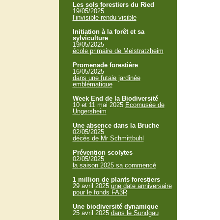
Les sols forestiers du Ried
19/05/2025
l’invisible rendu visible
Initiation à la forêt et sa
sylviculture
19/05/2025
école primaire de Meistratzheim
Promenade forestière
16/05/2025
dans une futaie jardinée
emblématique
Week End de la Biodiversité
10 et 11 mai 2025
Ecomusée de
Ungersheim
Une absence dans la Bruche
02/05/2025
décès de Mr Schmittbuhl
Prévention scolytes
02/05/2025
la saison 2025 sa commencé
1 million de plants forestiers
29 avril 2025
une date anniversaire
pour le fonds FA3R
Une biodiversité dynamique
25 avril 2025
dans le Sundgau