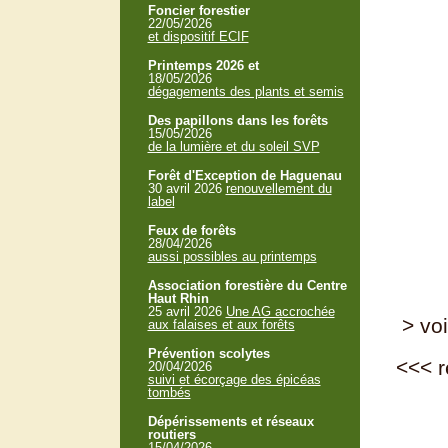
Foncier forestier
22/05/2026
et dispositif ECIF
Printemps 2026 et
18/05/2026
dégagements des plants et semis
Des papillons dans les forêts
15/05/2026
de la lumière et du soleil SVP
Forêt d'Exception de Haguenau
30 avril 2026
renouvellement du
label
Feux de forêts
28/04/2026
aussi possibles au printemps
Association forestière du Centre
Haut Rhin
25 avril 2026
Une AG accrochée
> voi
aux falaises et aux forêts
Prévention scolytes
<<<
r
20/04/2026
suivi et écorçage des épicéas
tombés
Dépérissements et réseaux
routiers
15/04/2026