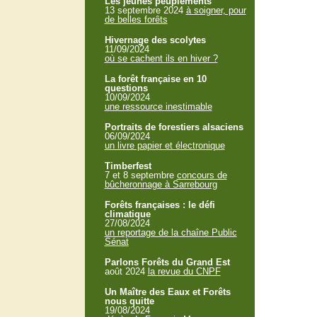
Les jeunes peuplements
13 septembre 2024
à soigner, pour
de belles forêts
Hivernage des scolytes
11/09/2024
où se cachent ils en hiver ?
La forêt française en 10
questions
10/09/2024
une ressource inestimable
Portraits de forestiers alsaciens
06/09/2024
un livre papier et électronique
Timberfest
7 et 8 septembre
concours de
bûcheronnage à Sarrebourg
Forêts françaises : le défi
climatique
27/08/2024
un reportage de la chaîne Public
Sénat
Parlons Forêts du Grand Est
août 2024
la revue du CNPF
Un Maître des Eaux et Forêts
nous quitte
19/08/2024