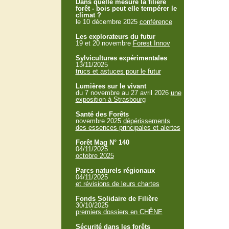
Dans quelle mesure la filière
forêt - bois peut elle tempérer le
climat ?
le 10 décembre 2025
conférence
Les explorateurs du futur
19 et 20 novembre
Forest Innov
Sylvicultures expérimentales
13/11/2025
trucs et astuces pour le futur
Lumières sur le vivant
du 7 novembre au 27 avril 2026
une
exposition à Strasbourg
Santé des Forêts
novembre 2025
dépérissements
des essences principales et alertes
Forêt Mag N° 140
04/11/2025
octobre 2025
Parcs naturels régionaux
04/11/2025
et révisions de leurs chartes
Fonds Solidaire de Filière
30/10/2025
premiers dossiers en CHÊNE
Sécurité dans les forêts