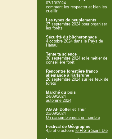
07/10/2024
comment les respecter et bien les
cueillir
Les types de peuplements
27 septembre 2024
pour organiser
les forêts
Sécurité du bûcheronnage
4 octobre 2024
dans le Pays de
Hanau
Tente ta science
30 septembre 2024
et le métier de
conseillère forêt
Rencontre forestière franco
allemande à Karlsruhe
26 septembre 2024
sur les feux de
forêts
Marché du bois
24/09/2024
automne 2024
AG AF Doller et Thur
23/09/2024
Un rassemblement en nombre
Festival de Géographie
4,5 et 6 octobre
le FIG à Saint Dié