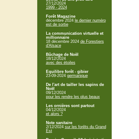
27/12/2024
1999 - 2024
Forêt Magazine
décembre 2024
le dernier numéro
est de sortie
La communication virtuelle et
millionnaire
18 décembre 2024
de Forestiers
d'Alsace
Bûchage de Noël
18/12/2024
avec des étoiles
Equilibre forêt - gibier
23-09-2024
germanique
De l'art de tailler les sapins de
Noël
09/12/2024
pour les rendre les plus beaux
Les ornières sont partout
04/12/2024
et alors ?
Note sanitaire
2/12/2024
sur les forêts du Grand
Est