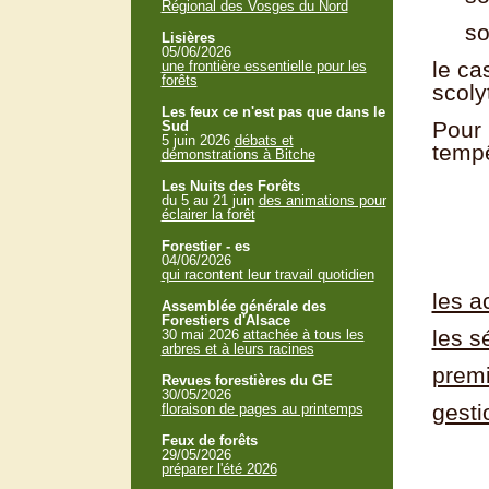
Régional des Vosges du Nord
soit 
Lisières
05/06/2026
le ca
une frontière essentielle pour les
forêts
scoly
Les feux ce n'est pas que dans le
Pour 
Sud
5 juin 2026
débats et
tempê
démonstrations à Bitche
Les Nuits des Forêts
du 5 au 21 juin
des animations pour
éclairer la forêt
Forestier - es
04/06/2026
qui racontent leur travail quotidien
les a
Assemblée générale des
Forestiers d'Alsace
les 
30 mai 2026
attachée à tous les
arbres et à leurs racines
premi
Revues forestières du GE
30/05/2026
gesti
floraison de pages au printemps
Feux de forêts
29/05/2026
préparer l'été 2026