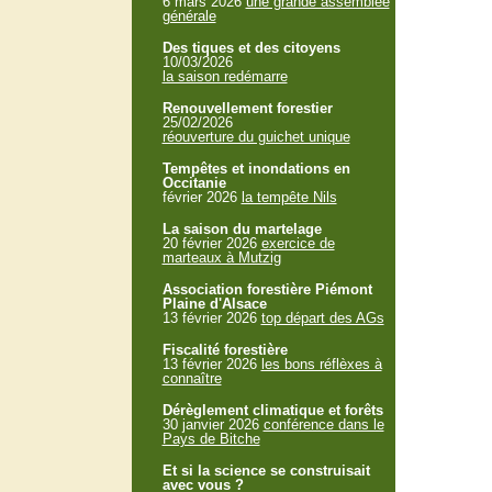
6 mars 2026
une grande assemblée
générale
Des tiques et des citoyens
10/03/2026
la saison redémarre
Renouvellement forestier
25/02/2026
réouverture du guichet unique
Tempêtes et inondations en
Occitanie
février 2026
la tempête Nils
La saison du martelage
20 février 2026
exercice de
marteaux à Mutzig
Association forestière Piémont
Plaine d'Alsace
13 février 2026
top départ des AGs
Fiscalité forestière
13 février 2026
les bons réflèxes à
connaître
Dérèglement climatique et forêts
30 janvier 2026
conférence dans le
Pays de Bitche
Et si la science se construisait
avec vous ?