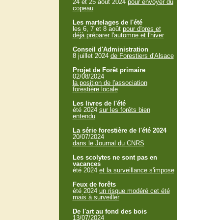
24 et 25 aout 2024
pour envoyer du
copeau
Les martelages de l'été
les 6, 7 et 8 août
pour d'ores et
déjà préparer l'automne et l'hiver
Conseil d'Administration
8 juillet 2024
de Forestiers d'Alsace
Projet de Forêt primaire
02/08/2024
la position de l'association
forestière locale
Les livres de l'été
été 2024
sur les forêts bien
entendu
La série forestière de l'été 2024
20/07/2024
dans le Journal du CNRS
Les scolytes ne sont pas en
vacances
été 2024
et la surveillance s'impose
Feux de forêts
été 2024
un risque modéré cet été
mais à surveiller
De l'art au fond des bois
13/07/2024