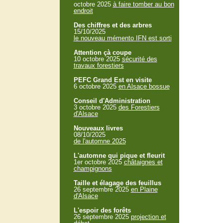
octobre 2025
à faire tomber au bon
endroit
Des chiffres et des arbres
15/10/2025
le nouveau mémento IFN est sorti
Attention çà coupe
10 octobre 2025
sécurité des
travaux forestiers
PEFC Grand Est en visite
6 octobre 2025
en Alsace bossue
Conseil d'Administration
3 octobre 2025
des Forestiers
d'Alsace
Nouveaux livres
08/10/2025
de l'automne 2025
L'automne qui pique et fleurit
1er octobre 2025
châtaignes et
champignons
Taille et élagage des feuillus
26 septembre 2025
en Plaine
d'Alsace
L'espoir des forêts
26 septembre 2025
projection et