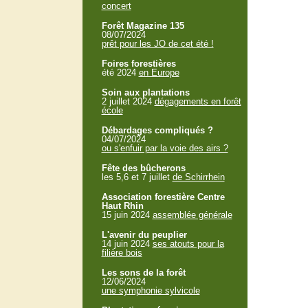
concert
Forêt Magazine 135
08/07/2024
prêt pour les JO de cet été !
Foires forestières
été 2024
en Europe
Soin aux plantations
2 juillet 2024
dégagements en forêt
école
Débardages compliqués ?
04/07/2024
ou s'enfuir par la voie des airs ?
Fête des bûcherons
les 5,6 et 7 juillet
de Schirrhein
Association forestière Centre
Haut Rhin
15 juin 2024
assemblée générale
L'avenir du peuplier
14 juin 2024
ses atouts pour la
filière bois
Les sons de la forêt
12/06/2024
une symphonie sylvicole