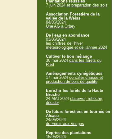
Plantations réussies
7 juin 2024
et préparation des sols
Association Forestière de la
vallée de la Weiss
04/06/2024
Une AG à Orbey
De l'eau en abondance
03/06/2024
les chiffres de l'hiver
météorologique et de l'année 2024
Cultiver le bon mélange
30 mai 2024
dans les forêts du
Ried
Aménagements cynégétiques
17 mai 2024
concilier chasse et
production de bois de qualité
Enrichir les forêts de la Haute
Bruche
24 MAI 2024
observer, réfléchir,
décider
De futurs forestiers en tournée en
Alsace
24/05/2024
du Forez aux Vosges
Reprise des plantations
15/05/2024