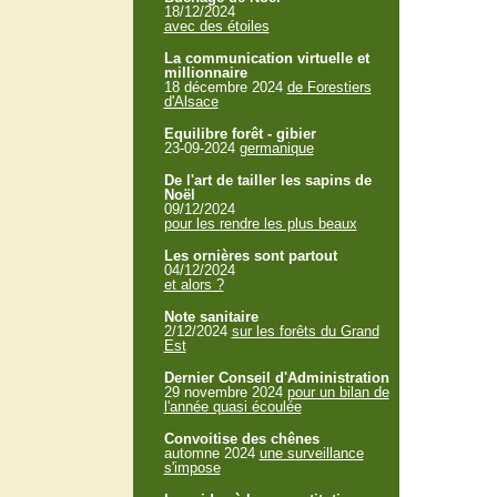
18/12/2024
avec des étoiles
La communication virtuelle et
millionnaire
18 décembre 2024
de Forestiers
d'Alsace
Equilibre forêt - gibier
23-09-2024
germanique
De l'art de tailler les sapins de
Noël
09/12/2024
pour les rendre les plus beaux
Les ornières sont partout
04/12/2024
et alors ?
Note sanitaire
2/12/2024
sur les forêts du Grand
Est
Dernier Conseil d'Administration
29 novembre 2024
pour un bilan de
l'année quasi écoulée
Convoitise des chênes
automne 2024
une surveillance
s'impose