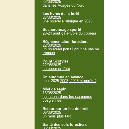
28/08/2025
dans les Vosges du Nord
Les livres de la forêt
26/08/2025
une nouvelle rubrique en 2025
Bûcheronnage sportif
23-24 aout
çà envoie du copeau
Règlementation forestière
22/08/2025
un nouveau portail pour ne pas se
tromper
Point Scolytes
22/08/2025
au coeur de l'été
Un automne en avance
aout 2025
2003, 2025 et après ?
Miel de sapin
13/08/2025
agitations dans les sapinières
vosgiennes
Retour sur un feu de forêt
09/08/2025
un mois plus tard
Santé des sols forestiers
06/08/2025