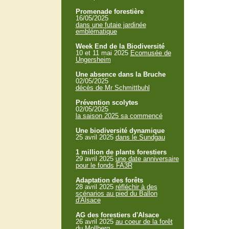
Promenade forestière
16/05/2025
dans une futaie jardinée
emblématique
Week End de la Biodiversité
10 et 11 mai 2025
Ecomusée de
Ungersheim
Une absence dans la Bruche
02/05/2025
décès de Mr Schmittbuhl
Prévention scolytes
02/05/2025
la saison 2025 sa commencé
Une biodiversité dynamique
25 avril 2025
dans le Sundgau
1 million de plants forestiers
29 avril 2025
une date anniversaire
pour le fonds FA3R
Adaptation des forêts
28 avril 2025
réfléchir à des
scénarios au pied du Ballon
d'Alsace
AG des forestiers d'Alsace
26 avril 2025
au coeur de la forêt
du Mollberg