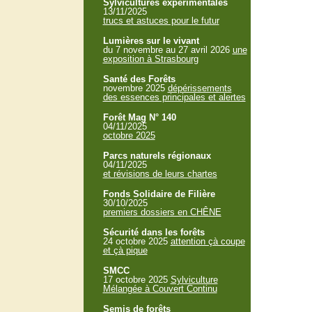
Sylvicultures expérimentales
13/11/2025
trucs et astuces pour le futur
Lumières sur le vivant
du 7 novembre au 27 avril 2026
une
exposition à Strasbourg
Santé des Forêts
novembre 2025
dépérissements
des essences principales et alertes
Forêt Mag N° 140
04/11/2025
octobre 2025
Parcs naturels régionaux
04/11/2025
et révisions de leurs chartes
Fonds Solidaire de Filière
30/10/2025
premiers dossiers en CHÊNE
Sécurité dans les forêts
24 octobre 2025
attention çà coupe
et çà pique
SMCC
17 octobre 2025
Sylviculture
Mélangée à Couvert Continu
Semis de forêts