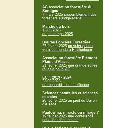
AG association forestière du
Sundgau
7 mars 2025
rassemblement des
forestiers sundgauviens
Marché du bois
12/03/2025
du printemps 2025
Bourse Foncière Forestière
27 février 2025
un sujet qui fait
venir du monde à Pfaffenheim
Association forestière Piémont
Plaine d'Alsace
21 février 2025
une grande soirée
réussie pour l'AG
ECIF 2019 - 2024
23/02/2025
un dispositif foncier efficace
Sciences naturelles et sciences
sociales
20 février 2025
au pied du Ballon
d'Alsace
Paulownia, miracle ou mirage ?
19 février 2025
une conférence
pour des idées claires