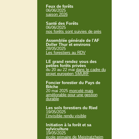
Feux de forêts
06/06/2025
saison 2026
Santé des Forêts
06/06/2025
nos forêts sont suivies de près
Assemblée générale de l'AF
Doller Thur et environs
28/05/2025
Les forestiers au RDV
LE grand rendez vous des
petites forêts privées
du 20 au 22 mai
dans le cadre du
projet européen SMURF
Foncier forestier du Pays de
Bitche
20 mai 2025
morcelé mais
améliorable pour une gestion
durable
Les sols forestiers du Ried
19/05/2025
l’invisible rendu visible
Initiation à la forêt et sa
sylviculture
19/05/2025
école primaire de Meistratzheim