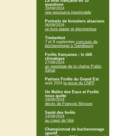
La forêt française en 10
questions
10/09/2024
une ressource inestimable
Portraits de forestiers alsaciens
06/09/2024
un livre papier et électronique
Timberfest
7 et 8 septembre
concours de
bûcheronnage à Sarrebourg
Forêts françaises : le défi
climatique
27/08/2024
un reportage de la chaîne Public
Sénat
Parlons Forêts du Grand Est
août 2024
la revue du CNPF
Un Maître des Eaux et Forêts
nous quitte
19/08/2024
décès de François Moyses
Santé des forêts
14/08/2024
au coeur de l'été
Championnat de bucheronnage
sportif