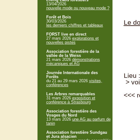
13/04/2026
nouvelle mode ou nouveau mode ?
Forêt et Bois
Le do
30/03/2026
les derniers chiffres et tableaux
FORST live en direct
27 mars 2026
explorations et
nouvelles pistes
Association forestière de la
vallée de la Weiss
21 mars 2026
démonstrations
mécaniques et AG
Journée Internationale des
Lieu 
Forêts
> voi
du 21 au 29 mars 2026
visites,
conférences
<<<
r
Les Arbres remarquables
31 mars 2026
exposition et
conférence à Strasbourg
Association forestière des
Vosges du Nord
13 mars 2026
une AG au parfum de
tanin
Association forestière Sundgau
et Jura alsacien