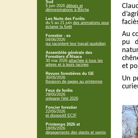
Sud
Clau
5 juin 2026
débats et
démonstrations à Bitche
d’agr
Les Nuits des Forêts
faciè
du 5 au 21 juin
des animations pour
éclairer la forêt
Au co
Forestier - es
04/06/2026
pu d
qui racontent leur travail quotidien
natu
Assemblée générale des
Forestiers d'Alsace
chêne
30 mai 2026
attachée à tous les
arbres et à leurs racines
et po
Revues forestières du GE
Un pr
30/05/2026
floraison de pages au printemps
curie
Feux de forêts
29/05/2026
préparer l'été 2026
Foncier forestier
22/05/2026
et dispositif ECIF
Printemps 2026 et
18/05/2026
dégagements des plants et semis