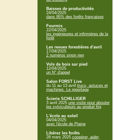
Baisses de productivités
24/04/2025
dans 95% des forêts françaises
Fourmis
22/04/2025
les ingénieures et infirmières de la
forêt
Les revues forestières d'avril
17/04/2025
2 numéros sinon rien
Vols de bois sur pied
12/04/2025
un N° d'appel
Salon FORST Live
du 11 au 13 avril
trucs, astuces et
machines. Le reportage
Scierie SCHILLIGER
3 avril 2025
une visite pour abouter
les sylviculteurs au produit fini
L'école au soleil
04/04/2025
avec l'école de Plaine
Libérez les forêts
28 mars 2025
coopérer, aider,