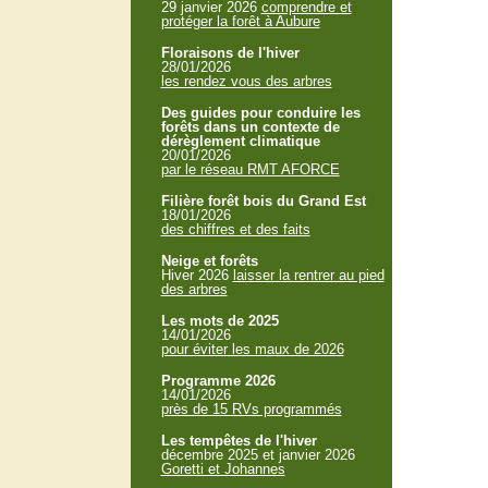
29 janvier 2026
comprendre et
protéger la forêt à Aubure
Floraisons de l'hiver
28/01/2026
les rendez vous des arbres
Des guides pour conduire les
forêts dans un contexte de
dérèglement climatique
20/01/2026
par le réseau RMT AFORCE
Filière forêt bois du Grand Est
18/01/2026
des chiffres et des faits
Neige et forêts
Hiver 2026
laisser la rentrer au pied
des arbres
Les mots de 2025
14/01/2026
pour éviter les maux de 2026
Programme 2026
14/01/2026
près de 15 RVs programmés
Les tempêtes de l'hiver
décembre 2025 et janvier 2026
Goretti et Johannes