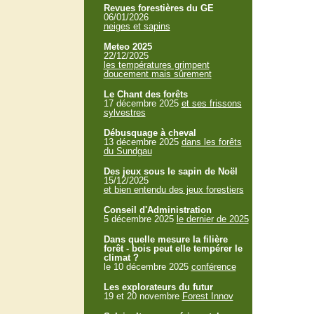
Revues forestières du GE
06/01/2026
neiges et sapins
Meteo 2025
22/12/2025
les températures grimpent
doucement mais sûrement
Le Chant des forêts
17 décembre 2025
et ses frissons
sylvestres
Débusquage à cheval
13 décembre 2025
dans les forêts
du Sundgau
Des jeux sous le sapin de Noël
15/12/2025
et bien entendu des jeux forestiers
Conseil d'Administration
5 décembre 2025
le dernier de 2025
Dans quelle mesure la filière
forêt - bois peut elle tempérer le
climat ?
le 10 décembre 2025
conférence
Les explorateurs du futur
19 et 20 novembre
Forest Innov