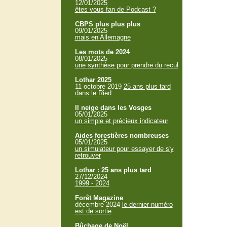
12/01/2025
êtes vous fan de Podcast ?
CBPS plus plus plus
09/01/2025
mais en Allemagne
Les mots de 2024
08/01/2025
une synthèse pour prendre du recul
Lothar 2025
11 octobre 2019
25 ans plus tard
dans le Ried
Il neige dans les Vosges
05/01/2025
un simple et précieux indicateur
Aides forestières nombreuses
05/01/2025
un simulateur pour essayer de s'y
retrouver
Lothar : 25 ans plus tard
27/12/2024
1999 - 2024
Forêt Magazine
décembre 2024
le dernier numéro
est de sortie
Bûchage de Noël