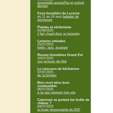
essentielle aujourd'hui et surtout
demain
Foire forestière de Lucerne
du 21 au 24 aout
balades de
bûcherons
Plantes et sécheresse
01/08/2025
il fait chaud donc je transpire
Lectures estivales
25/07/2025
forêts, bois, écologie
Revues forestières Grand Est
10/07/2025
vos lectures de l'été
Le concours de bûcherons
07/07/2025
de Schirrhein
Bois mort et/ou bois
combustible
06/07/2025
à ne pas opposer trop vite
Comment se portent les forêts de
chênes ?
04/07/2025
la loupe grossissante du DSF