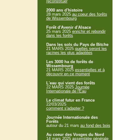
reconstituer
2000 ans d'histoire
28 mars 2025
au coeur des forêts
de Wissembourg
Forêt d'Avenir d'Alsace
25 mars 2025
enrichir et rebondir
dans les forêts
Dans les sols du Pays de Bitche
21 MARS 2025
quelles seront les
racines les plus adaptées
Les 3000 ha de forêts de
Wissembourg
21 MARS 2025
essentielles et à
découvrir en ce moment
L'eau qui vient des forêts
22 MARS 2025
Journée
Internationale de l'Eau
Le climat futur en France
22/03/2025
comment s'adapter ?
Journée Internationale des
Forêts
autour du 21 mars
au fond des bois
Au coeur des Vosges du Nord
14 mars 2025
assemblée générale