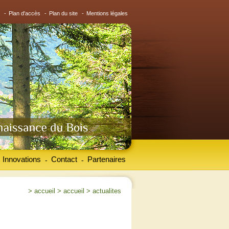
-
Plan d'accès
-
Plan du site
-
Mentions légales
Innovations
Contact
Partenaires
-
-
>
accueil
>
accueil
>
actualites