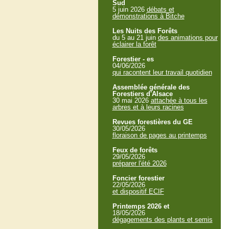
Sud
5 juin 2026
débats et
démonstrations à Bitche
Les Nuits des Forêts
du 5 au 21 juin
des animations pour
éclairer la forêt
Forestier - es
04/06/2026
qui racontent leur travail quotidien
Assemblée générale des
Forestiers d'Alsace
30 mai 2026
attachée à tous les
arbres et à leurs racines
Revues forestières du GE
30/05/2026
floraison de pages au printemps
Feux de forêts
29/05/2026
préparer l'été 2026
Foncier forestier
22/05/2026
et dispositif ECIF
Printemps 2026 et
18/05/2026
dégagements des plants et semis