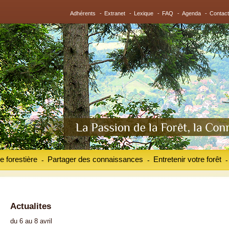
Adhérents
-
Extranet
-
Lexique
-
FAQ
-
Agenda
-
Contact
e forestière
Partager des connaissances
Entretenir votre forêt
-
-
-
Actualites
du 6 au 8 avril