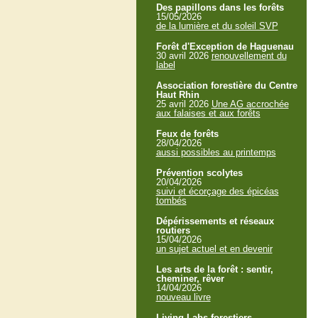
Des papillons dans les forêts
15/05/2026
de la lumière et du soleil SVP
Forêt d'Exception de Haguenau
30 avril 2026
renouvellement du
label
Association forestière du Centre
Haut Rhin
25 avril 2026
Une AG accrochée
aux falaises et aux forêts
Feux de forêts
28/04/2026
aussi possibles au printemps
Prévention scolytes
20/04/2026
suivi et écorçage des épicéas
tombés
Dépérissements et réseaux
routiers
15/04/2026
un sujet actuel et en devenir
Les arts de la forêt : sentir,
cheminer, rêver
14/04/2026
nouveau livre
Living Labs forestiers