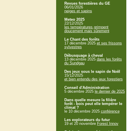
Revues forestières du GE
06/01/2026
neiges et sapins
Meteo 2025
22/12/2025
les températures grimpent
doucement mais sûrement
Le Chant des forêts
17 décembre 2025
et ses frissons
sylvestres
Débusquage à cheval
13 décembre 2025
dans les forêts
du Sundgau
Des jeux sous le sapin de Noël
15/12/2025
et bien entendu des jeux forestiers
Conseil d'Administration
5 décembre 2025
le dernier de 2025
Dans quelle mesure la filière
forêt - bois peut elle tempérer le
climat ?
le 10 décembre 2025
conférence
Les explorateurs du futur
19 et 20 novembre
Forest Innov