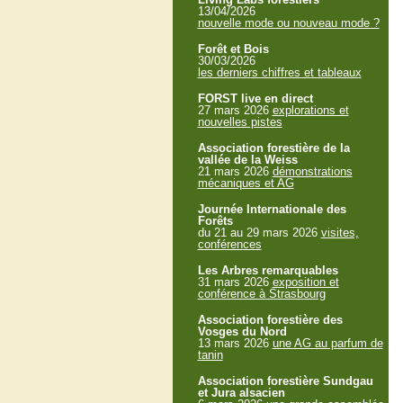
13/04/2026
nouvelle mode ou nouveau mode ?
Forêt et Bois
30/03/2026
les derniers chiffres et tableaux
FORST live en direct
27 mars 2026
explorations et
nouvelles pistes
Association forestière de la
vallée de la Weiss
21 mars 2026
démonstrations
mécaniques et AG
Journée Internationale des
Forêts
du 21 au 29 mars 2026
visites,
conférences
Les Arbres remarquables
31 mars 2026
exposition et
conférence à Strasbourg
Association forestière des
Vosges du Nord
13 mars 2026
une AG au parfum de
tanin
Association forestière Sundgau
et Jura alsacien