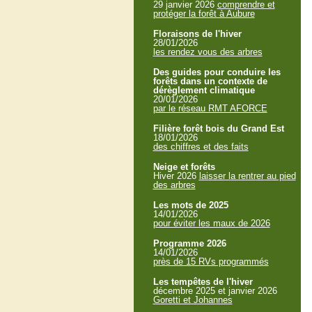
29 janvier 2026
comprendre et
protéger la forêt à Aubure
Floraisons de l'hiver
28/01/2026
les rendez vous des arbres
Des guides pour conduire les
forêts dans un contexte de
dérèglement climatique
20/01/2026
par le réseau RMT AFORCE
Filière forêt bois du Grand Est
18/01/2026
des chiffres et des faits
Neige et forêts
Hiver 2026
laisser la rentrer au pied
des arbres
Les mots de 2025
14/01/2026
pour éviter les maux de 2026
Programme 2026
14/01/2026
près de 15 RVs programmés
Les tempêtes de l'hiver
décembre 2025 et janvier 2026
Goretti et Johannes