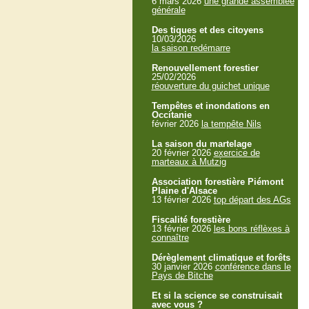
6 mars 2026
une grande assemblée
générale
Des tiques et des citoyens
10/03/2026
la saison redémarre
Renouvellement forestier
25/02/2026
réouverture du guichet unique
Tempêtes et inondations en
Occitanie
février 2026
la tempête Nils
La saison du martelage
20 février 2026
exercice de
marteaux à Mutzig
Association forestière Piémont
Plaine d'Alsace
13 février 2026
top départ des AGs
Fiscalité forestière
13 février 2026
les bons réflèxes à
connaître
Dérèglement climatique et forêts
30 janvier 2026
conférence dans le
Pays de Bitche
Et si la science se construisait
avec vous ?