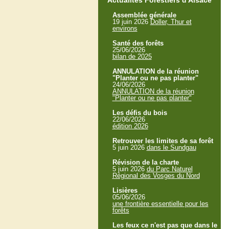
Actualités Forestiers d'Alsace
Assemblée générale
19 juin 2026
Doller, Thur et
environs
Santé des forêts
25/06/2026
bilan de 2025
ANNULATION de la réunion
"Planter ou ne pas planter"
24/06/2026
ANNULATION de la réunion
"Planter ou ne pas planter"
Les défis du bois
22/06/2026
édition 2026
Retrouver les limites de sa forêt
5 juin 2026
dans le Sundgau
Révision de la charte
5 juin 2026
du Parc Naturel
Régional des Vosges du Nord
Lisières
05/06/2026
une frontière essentielle pour les
forêts
Les feux ce n'est pas que dans le