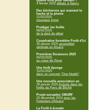
Quelle forêt pour demain ?
4 février 2025
débats à Nancy
Des bûcherons qui manient la
hache et la plume
11/02/2025
nouveaux livres
Protéger les forêts
06/02/2025
de la dent du gibier
Coopérative forestière Forêt d'Ici
30 janvier 2025
assemblée
générale en Alsace
Premières floraisons 2025
05/02/2025
au coeur de l'hiver
Une forêt éponge
31/01/2025
dans un concept "One Health"
Une nouvelle association en
28 janvier 2025
Actions dans les
forêts du Pays de Bitche
Projet européen SMURF
20 décembre 2024
avec les
Forestiers d'Alsace
La Forêt à écouter