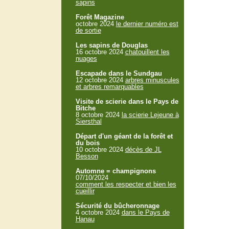
sapins
Forêt Magazine
octobre 2024
le dernier numéro est
de sortie
Les sapins de Douglas
16 octobre 2024
chatouillent les
nuages
Escapade dans le Sundgau
12 octobre 2024
arbres minuscules
et arbres remarquables
Visite de scierie dans le Pays de
Bitche
8 octobre 2024
la scierie Lejeune à
Siersthal
Départ d'un géant de la forêt et
du bois
10 octobre 2024
décès de JL
Besson
Automne = champignons
07/10/2024
comment les respecter et bien les
cueillir
Sécurité du bûcheronnage
4 octobre 2024
dans le Pays de
Hanau