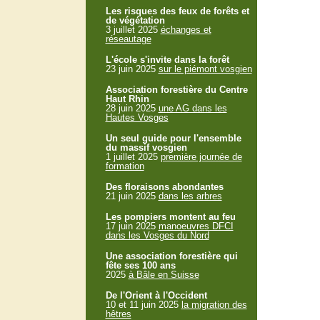
Les risques des feux de forêts et
de végétation
3 juillet 2025
échanges et
réseautage
L'école s'invite dans la forêt
23 juin 2025
sur le piémont vosgien
Association forestière du Centre
Haut Rhin
28 juin 2025
une AG dans les
Hautes Vosges
Un seul guide pour l'ensemble
du massif vosgien
1 juillet 2025
première journée de
formation
Des floraisons abondantes
21 juin 2025
dans les arbres
Les pompiers montent au feu
17 juin 2025
manoeuvres DFCI
dans les Vosges du Nord
Une association forestière qui
fête ses 100 ans
2025
à Bâle en Suisse
De l'Orient à l'Occident
10 et 11 juin 2025
la migration des
hêtres