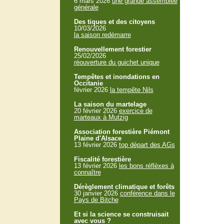
6 mars 2026
une grande assemblée
générale
Des tiques et des citoyens
10/03/2026
la saison redémarre
Renouvellement forestier
25/02/2026
réouverture du guichet unique
Tempêtes et inondations en
Occitanie
février 2026
la tempête Nils
La saison du martelage
20 février 2026
exercice de
marteaux à Mutzig
Association forestière Piémont
Plaine d'Alsace
13 février 2026
top départ des AGs
Fiscalité forestière
13 février 2026
les bons réflèxes à
connaître
Dérèglement climatique et forêts
30 janvier 2026
conférence dans le
Pays de Bitche
Et si la science se construisait
avec vous ?