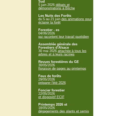
Sud
5 juin 2026
débats et
démonstrations à Bitche
Les Nuits des Forêts
du 5 au 21 juin
des animations pour
éclairer la forêt
Forestier - es
04/06/2026
qui racontent leur travail quotidien
Assemblée générale des
Forestiers d'Alsace
30 mai 2026
attachée à tous les
arbres et à leurs racines
Revues forestières du GE
30/05/2026
floraison de pages au printemps
Feux de forêts
29/05/2026
préparer l'été 2026
Foncier forestier
22/05/2026
et dispositif ECIF
Printemps 2026 et
18/05/2026
dégagements des plants et semis