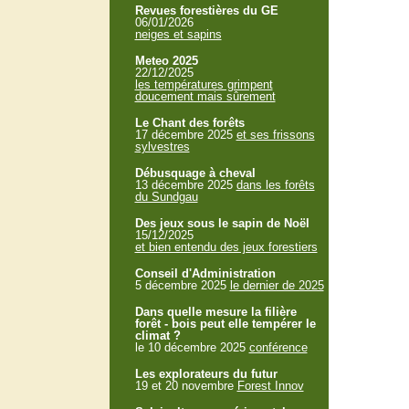
Revues forestières du GE
06/01/2026
neiges et sapins
Meteo 2025
22/12/2025
les températures grimpent
doucement mais sûrement
Le Chant des forêts
17 décembre 2025
et ses frissons
sylvestres
Débusquage à cheval
13 décembre 2025
dans les forêts
du Sundgau
Des jeux sous le sapin de Noël
15/12/2025
et bien entendu des jeux forestiers
Conseil d'Administration
5 décembre 2025
le dernier de 2025
Dans quelle mesure la filière
forêt - bois peut elle tempérer le
climat ?
le 10 décembre 2025
conférence
Les explorateurs du futur
19 et 20 novembre
Forest Innov