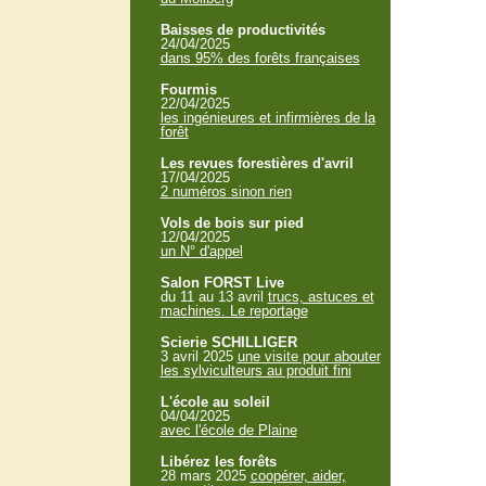
Baisses de productivités
24/04/2025
dans 95% des forêts françaises
Fourmis
22/04/2025
les ingénieures et infirmières de la
forêt
Les revues forestières d'avril
17/04/2025
2 numéros sinon rien
Vols de bois sur pied
12/04/2025
un N° d'appel
Salon FORST Live
du 11 au 13 avril
trucs, astuces et
machines. Le reportage
Scierie SCHILLIGER
3 avril 2025
une visite pour abouter
les sylviculteurs au produit fini
L'école au soleil
04/04/2025
avec l'école de Plaine
Libérez les forêts
28 mars 2025
coopérer, aider,