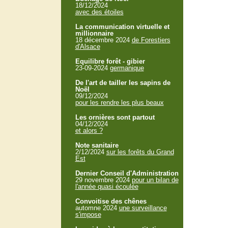
18/12/2024
avec des étoiles
La communication virtuelle et
millionnaire
18 décembre 2024
de Forestiers
d'Alsace
Equilibre forêt - gibier
23-09-2024
germanique
De l'art de tailler les sapins de
Noël
09/12/2024
pour les rendre les plus beaux
Les ornières sont partout
04/12/2024
et alors ?
Note sanitaire
2/12/2024
sur les forêts du Grand
Est
Dernier Conseil d'Administration
29 novembre 2024
pour un bilan de
l'année quasi écoulée
Convoitise des chênes
automne 2024
une surveillance
s'impose