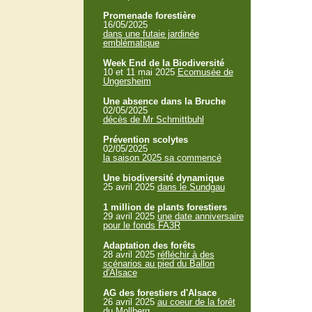
Promenade forestière
16/05/2025
dans une futaie jardinée
emblématique
Week End de la Biodiversité
10 et 11 mai 2025
Ecomusée de
Ungersheim
Une absence dans la Bruche
02/05/2025
décès de Mr Schmittbuhl
Prévention scolytes
02/05/2025
la saison 2025 sa commencé
Une biodiversité dynamique
25 avril 2025
dans le Sundgau
1 million de plants forestiers
29 avril 2025
une date anniversaire
pour le fonds FA3R
Adaptation des forêts
28 avril 2025
réfléchir à des
scénarios au pied du Ballon
d'Alsace
AG des forestiers d'Alsace
26 avril 2025
au coeur de la forêt
du Mollberg