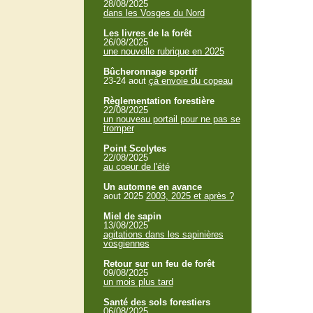
28/08/2025
dans les Vosges du Nord
Les livres de la forêt
26/08/2025
une nouvelle rubrique en 2025
Bûcheronnage sportif
23-24 aout
çà envoie du copeau
Règlementation forestière
22/08/2025
un nouveau portail pour ne pas se
tromper
Point Scolytes
22/08/2025
au coeur de l'été
Un automne en avance
aout 2025
2003, 2025 et après ?
Miel de sapin
13/08/2025
agitations dans les sapinières
vosgiennes
Retour sur un feu de forêt
09/08/2025
un mois plus tard
Santé des sols forestiers
06/08/2025