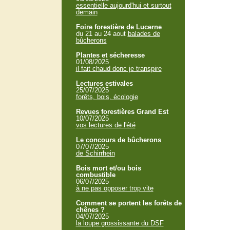
essentielle aujourd'hui et surtout
demain
Foire forestière de Lucerne
du 21 au 24 aout
balades de
bûcherons
Plantes et sécheresse
01/08/2025
il fait chaud donc je transpire
Lectures estivales
25/07/2025
forêts, bois, écologie
Revues forestières Grand Est
10/07/2025
vos lectures de l'été
Le concours de bûcherons
07/07/2025
de Schirrhein
Bois mort et/ou bois
combustible
06/07/2025
à ne pas opposer trop vite
Comment se portent les forêts de
chênes ?
04/07/2025
la loupe grossissante du DSF