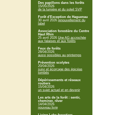
Des papillons dans les forêts
15/05/2026
de la lumière et du soleil SVP
Forêt d'Exception de Haguenau
30 avril 2026
renouvellement du
label
Association forestière du Centre
Haut Rhin
25 avril 2026
Une AG accrochée
aux falaises et aux forêts
Feux de forêts
28/04/2026
aussi possibles au printemps
Prévention scolytes
20/04/2026
suivi et écorçage des épicéas
tombés
Dépérissements et réseaux
routiers
15/04/2026
un sujet actuel et en devenir
Les arts de la forêt : sentir,
cheminer, rêver
14/04/2026
nouveau livre
Living Labs forestiers