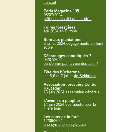
concert
Forêt Magazine 135
08/07/2024
prêt pour les JO de cet été !
Foires forestières
été 2024
en Europe
Soin aux plantations
2 juillet 2024
dégagements en forêt
école
Débardages compliqués ?
04/07/2024
ou s'enfuir par la voie des airs ?
Fête des bûcherons
les 5,6 et 7 juillet
de Schirrhein
Association forestière Centre
Haut Rhin
15 juin 2024
assemblée générale
L'avenir du peuplier
14 juin 2024
ses atouts pour la
filière bois
Les sons de la forêt
12/06/2024
une symphonie sylvicole