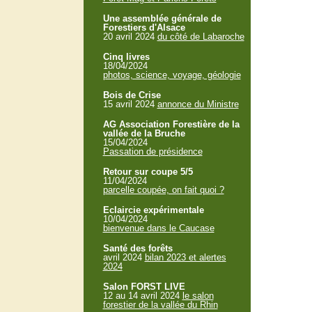
Une assemblée générale de
Forestiers d'Alsace
20 avril 2024
du côté de Labaroche
Cinq livres
18/04/2024
photos, science, voyage, géologie
Bois de Crise
15 avril 2024
annonce du Ministre
AG Association Forestière de la
vallée de la Bruche
15/04/2024
Passation de présidence
Retour sur coupe 5/5
11/04/2024
parcelle coupée, on fait quoi ?
Eclaircie expérimentale
10/04/2024
bienvenue dans le Caucase
Santé des forêts
avril 2024
bilan 2023 et alertes
2024
Salon FORST LIVE
12 au 14 avril 2024
le salon
forestier de la vallée du Rhin