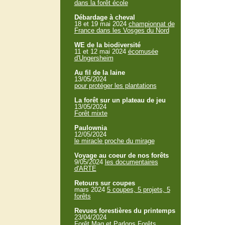
dans la forêt école
Débardage à cheval
18 et 19 mai 2024
championnat de
France dans les Vosges du Nord
WE de la biodiversité
11 et 12 mai 2024
écomusée
d'Ungersheim
Au fil de la laine
13/05/2024
pour protéger les plantations
La forêt sur un plateau de jeu
13/05/2024
Forêt mixte
Paulownia
12/05/2024
le miracle proche du mirage
Voyage au coeur de nos forêts
9/05/2024
les documentaires
d'ARTE
Retours sur coupes
mars 2024
5 coupes, 5 projets, 5
forêts
Revues forestières du printemps
23/04/2024
Forêt Mag et Parlons Forêts