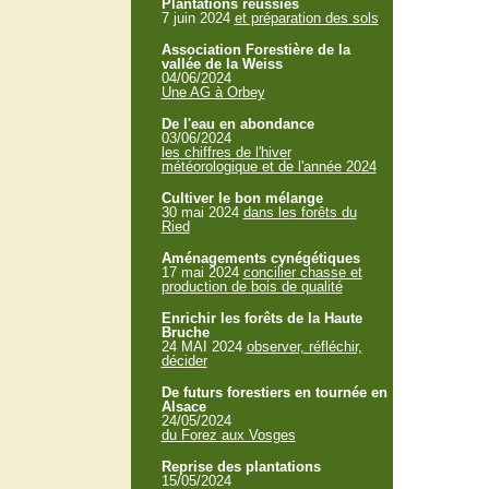
Plantations réussies
7 juin 2024
et préparation des sols
Association Forestière de la
vallée de la Weiss
04/06/2024
Une AG à Orbey
De l'eau en abondance
03/06/2024
les chiffres de l'hiver
météorologique et de l'année 2024
Cultiver le bon mélange
30 mai 2024
dans les forêts du
Ried
Aménagements cynégétiques
17 mai 2024
concilier chasse et
production de bois de qualité
Enrichir les forêts de la Haute
Bruche
24 MAI 2024
observer, réfléchir,
décider
De futurs forestiers en tournée en
Alsace
24/05/2024
du Forez aux Vosges
Reprise des plantations
15/05/2024