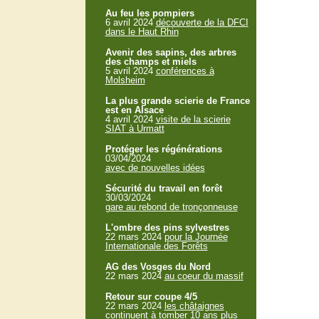
Au feu les pompiers
6 avril 2024
découverte de la DFCI
dans le Haut Rhin
Avenir des sapins, des arbres
des champs et miels
5 avril 2024
conférences à
Molsheim
La plus grande scierie de France
est en Alsace
4 avril 2024
visite de la scierie
SIAT à Urmatt
Protéger les régénérations
03/04/2024
avec de nouvelles idées
Sécurité du travail en forêt
30/03/2024
gare au rebond de tronçonneuse
L'ombre des pins sylvestres
22 mars 2024
pour la Journée
Internationale des Forêts
AG des Vosges du Nord
22 mars 2024
au coeur du massif
Retour sur coupe 4/5
22 mars 2024
les châtaignes
continuent à tomber 10 ans plus