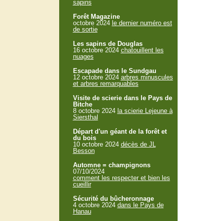
sapins
Forêt Magazine
octobre 2024
le dernier numéro est
de sortie
Les sapins de Douglas
16 octobre 2024
chatouillent les
nuages
Escapade dans le Sundgau
12 octobre 2024
arbres minuscules
et arbres remarquables
Visite de scierie dans le Pays de
Bitche
8 octobre 2024
la scierie Lejeune à
Siersthal
Départ d'un géant de la forêt et
du bois
10 octobre 2024
décès de JL
Besson
Automne = champignons
07/10/2024
comment les respecter et bien les
cueillir
Sécurité du bûcheronnage
4 octobre 2024
dans le Pays de
Hanau