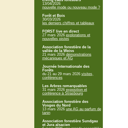
13/04/2026
nouvelle mode ou nouveau mode ?
Forêt et Bois
30/03/2026
les derniers chiffres et tableaux
FORST live en direct
27 mars 2026
explorations et
nouvelles pistes
Association forestière de la
vallée de la Weiss
21 mars 2026
démonstrations
mécaniques et AG
Journée Internationale des
Forêts
du 21 au 29 mars 2026
visites,
conférences
Les Arbres remarquables
31 mars 2026
exposition et
conférence à Strasbourg
Association forestière des
Vosges du Nord
13 mars 2026
une AG au parfum de
tanin
Association forestière Sundgau
et Jura alsacien