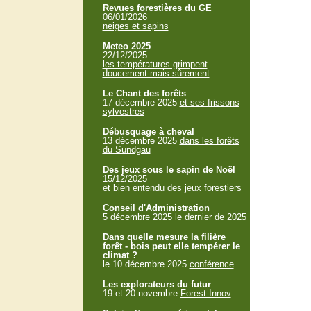
Revues forestières du GE
06/01/2026
neiges et sapins
Meteo 2025
22/12/2025
les températures grimpent
doucement mais sûrement
Le Chant des forêts
17 décembre 2025
et ses frissons
sylvestres
Débusquage à cheval
13 décembre 2025
dans les forêts
du Sundgau
Des jeux sous le sapin de Noël
15/12/2025
et bien entendu des jeux forestiers
Conseil d'Administration
5 décembre 2025
le dernier de 2025
Dans quelle mesure la filière
forêt - bois peut elle tempérer le
climat ?
le 10 décembre 2025
conférence
Les explorateurs du futur
19 et 20 novembre
Forest Innov