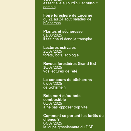
essentielle aujourd'hui et surtout
demain
Foire forestière de Lucerne
du 21 au 24 aout
balades de
bûcherons
Plantes et sécheresse
01/08/2025
il fait chaud donc je transpire
Lectures estivales
25/07/2025
forêts, bois, écologie
Revues forestières Grand Est
10/07/2025
vos lectures de l'été
Le concours de bûcherons
07/07/2025
de Schirrhein
Bois mort et/ou bois
combustible
06/07/2025
à ne pas opposer trop vite
Comment se portent les forêts de
chênes ?
04/07/2025
la loupe grossissante du DSF