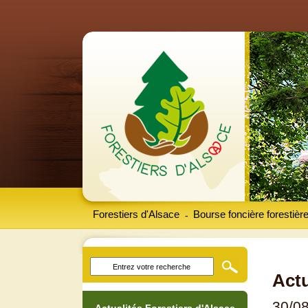
Forestiers d'Alsace
Bourse foncière forestièr
-
Actu
30/0