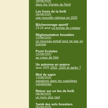
28/08/2025
dans les Vosges du Nord
Les livres de la forêt
26/08/2025
une nouvelle rubrique en 2025
Bûcheronnage sportif
23-24 aout
çà envoie du copeau
Règlementation forestière
22/08/2025
un nouveau portail pour ne pas se
tromper
Point Scolytes
22/08/2025
au coeur de l'été
Un automne en avance
aout 2025
2003, 2025 et après ?
Miel de sapin
13/08/2025
agitations dans les sapinières
vosgiennes
Retour sur un feu de forêt
09/08/2025
un mois plus tard
Santé des sols forestiers
06/08/2025