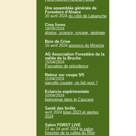
Une assemblée générale de
Forestiers d'Alsace
20 avril 2024
du côté de Labaroche
Cinq livres
18/04/2024
photos, science, voyage, géologie
Bois de Crise
15 avril 2024
annonce du Ministre
AG Association Forestière de la
vallée de la Bruche
15/04/2024
Passation de présidence
Retour sur coupe 5/5
11/04/2024
parcelle coupée, on fait quoi ?
Eclaircie expérimentale
10/04/2024
bienvenue dans le Caucase
Santé des forêts
avril 2024
bilan 2023 et alertes
2024
Salon FORST LIVE
12 au 14 avril 2024
le salon
forestier de la vallée du Rhin