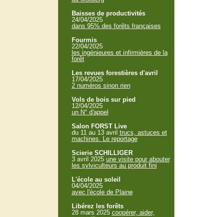
Baisses de productivités
24/04/2025
dans 95% des forêts françaises
Fourmis
22/04/2025
les ingénieures et infirmières de la
forêt
Les revues forestières d'avril
17/04/2025
2 numéros sinon rien
Vols de bois sur pied
12/04/2025
un N° d'appel
Salon FORST Live
du 11 au 13 avril
trucs, astuces et
machines. Le reportage
Scierie SCHILLIGER
3 avril 2025
une visite pour abouter
les sylviculteurs au produit fini
L'école au soleil
04/04/2025
avec l'école de Plaine
Libérez les forêts
28 mars 2025
coopérer, aider,