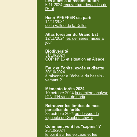
Les aides à la reconstitution
5-11-2024
réouverture des aides de
l'Etat
Henri PFEFFER est parti
14/11/2024
de la vallée de la Doller
Atlas forestier du Grand Est
12/11/2024
les dernières mises à
jour
Biodiversité
31/10/2024
COP N° 16 et situation en Alsace
Eaux et Forêts, excès et disette
30/10/2024
à raisonner à l'échelle du bassin -
versant ?
Mémento forêts 2024
10 octobre 2024
la dernière analyse
IGN-IFN vient de sortir
Retrouver les limites de mes
parcelles de forêts
25 octobre 2024
au dessus du
vignoble de Gueberschwihr
Comment vont les "sapins" ?
26/10/2024
le point sur les épicéas et les