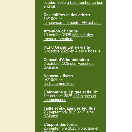
octobre 2025
à faire tomber au bon
endroit
Des chiffres et des arbres
15/10/2025
le nouveau mémento IFN est sorti
Attention çà coupe
10 octobre 2025
sécurité des
travaux forestiers
PEFC Grand Est en visite
6 octobre 2025
en Alsace bossue
Conseil d'Administration
3 octobre 2025
des Forestiers
d'Alsace
Nouveaux livres
08/10/2025
de l'automne 2025
L'automne qui pique et fleurit
1er octobre 2025
châtaignes et
champignons
Taille et élagage des feuillus
26 septembre 2025
en Plaine
d'Alsace
L'espoir des forêts
26 septembre 2025
projection et