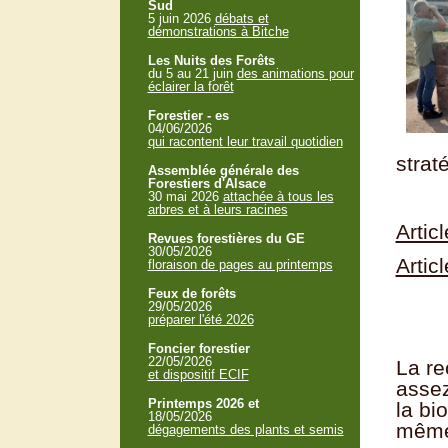
Sud
5 juin 2026
débats et
démonstrations à Bitche
Les Nuits des Forêts
du 5 au 21 juin
des animations pour
éclairer la forêt
Forestier - es
04/06/2026
qui racontent leur travail quotidien
strat
Assemblée générale des
Forestiers d'Alsace
30 mai 2026
attachée à tous les
arbres et à leurs racines
Artic
Revues forestières du GE
30/05/2026
Artic
floraison de pages au printemps
Feux de forêts
29/05/2026
préparer l'été 2026
Foncier forestier
22/05/2026
La re
et dispositif ECIF
assez
Printemps 2026 et
la bi
18/05/2026
même
dégagements des plants et semis