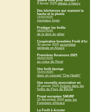
Quelle forêt pour demain ?
4 février 2025
débats à Nancy
Des bûcherons qui manient la
hache et la plume
11/02/2025
nouveaux livres
Protéger les forêts
06/02/2025
de la dent du gibier
Coopérative forestière Forêt d'Ici
30 janvier 2025
assemblée
générale en Alsace
Premières floraisons 2025
05/02/2025
au coeur de l'hiver
Une forêt éponge
31/01/2025
dans un concept "One Health"
Une nouvelle association en
28 janvier 2025
Actions dans les
forêts du Pays de Bitche
Projet européen SMURF
20 décembre 2024
avec les
Forestiers d'Alsace
La Forêt à écouter