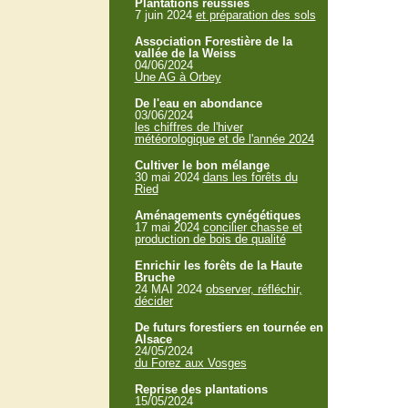
Plantations réussies
7 juin 2024
et préparation des sols
Association Forestière de la
vallée de la Weiss
04/06/2024
Une AG à Orbey
De l'eau en abondance
03/06/2024
les chiffres de l'hiver
météorologique et de l'année 2024
Cultiver le bon mélange
30 mai 2024
dans les forêts du
Ried
Aménagements cynégétiques
17 mai 2024
concilier chasse et
production de bois de qualité
Enrichir les forêts de la Haute
Bruche
24 MAI 2024
observer, réfléchir,
décider
De futurs forestiers en tournée en
Alsace
24/05/2024
du Forez aux Vosges
Reprise des plantations
15/05/2024