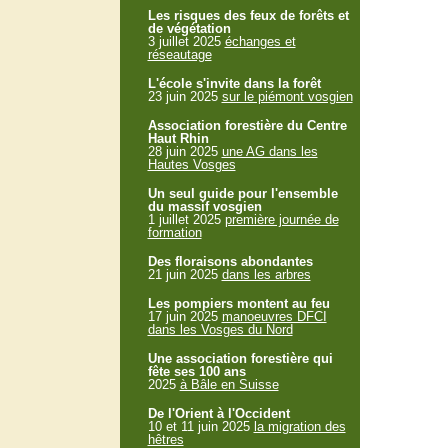
Les risques des feux de forêts et
de végétation
3 juillet 2025
échanges et
réseautage
L'école s'invite dans la forêt
23 juin 2025
sur le piémont vosgien
Association forestière du Centre
Haut Rhin
28 juin 2025
une AG dans les
Hautes Vosges
Un seul guide pour l'ensemble
du massif vosgien
1 juillet 2025
première journée de
formation
Des floraisons abondantes
21 juin 2025
dans les arbres
Les pompiers montent au feu
17 juin 2025
manoeuvres DFCI
dans les Vosges du Nord
Une association forestière qui
fête ses 100 ans
2025
à Bâle en Suisse
De l'Orient à l'Occident
10 et 11 juin 2025
la migration des
hêtres