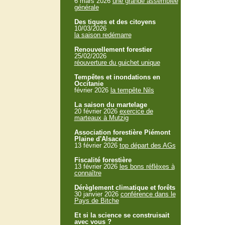
6 mars 2026
une grande assemblée
générale
Des tiques et des citoyens
10/03/2026
la saison redémarre
Renouvellement forestier
25/02/2026
réouverture du guichet unique
Tempêtes et inondations en
Occitanie
février 2026
la tempête Nils
La saison du martelage
20 février 2026
exercice de
marteaux à Mutzig
Association forestière Piémont
Plaine d'Alsace
13 février 2026
top départ des AGs
Fiscalité forestière
13 février 2026
les bons réflèxes à
connaître
Dérèglement climatique et forêts
30 janvier 2026
conférence dans le
Pays de Bitche
Et si la science se construisait
avec vous ?