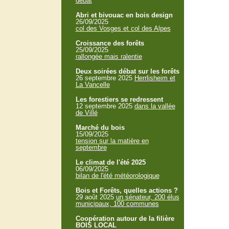
débat
Abri et bivouac en bois design
26/09/2025
col des Vosges et col des Alpes
Croissance des forêts
25/09/2025
rallongée mais ralentie
Deux soirées débat sur les forêts
26 septembre 2025
Herrlisheim et
La Vancelle
Les forestiers se redressent
12 septembre 2025
dans la vallée
de Villé
Marché du bois
15/09/2025
tension sur la matière en
septembre
Le climat de l'été 2025
06/09/2025
bilan de l'été météorologique
Bois et Forêts, quelles actions ?
29 août 2025
un sénateur, 200 élus
municipaux, 100 communes
Coopération autour de la filière
BOIS LOCAL