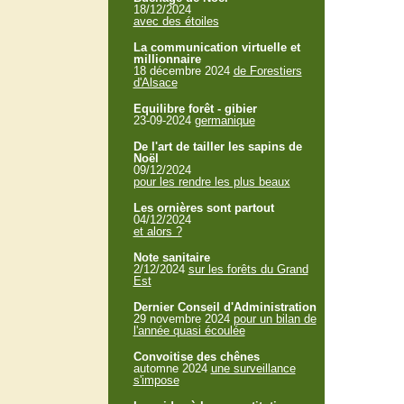
18/12/2024
avec des étoiles
La communication virtuelle et
millionnaire
18 décembre 2024
de Forestiers
d'Alsace
Equilibre forêt - gibier
23-09-2024
germanique
De l'art de tailler les sapins de
Noël
09/12/2024
pour les rendre les plus beaux
Les ornières sont partout
04/12/2024
et alors ?
Note sanitaire
2/12/2024
sur les forêts du Grand
Est
Dernier Conseil d'Administration
29 novembre 2024
pour un bilan de
l'année quasi écoulée
Convoitise des chênes
automne 2024
une surveillance
s'impose