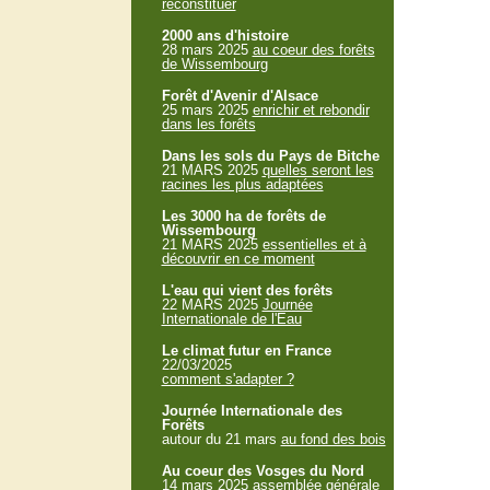
reconstituer
2000 ans d'histoire
28 mars 2025
au coeur des forêts
de Wissembourg
Forêt d'Avenir d'Alsace
25 mars 2025
enrichir et rebondir
dans les forêts
Dans les sols du Pays de Bitche
21 MARS 2025
quelles seront les
racines les plus adaptées
Les 3000 ha de forêts de
Wissembourg
21 MARS 2025
essentielles et à
découvrir en ce moment
L'eau qui vient des forêts
22 MARS 2025
Journée
Internationale de l'Eau
Le climat futur en France
22/03/2025
comment s'adapter ?
Journée Internationale des
Forêts
autour du 21 mars
au fond des bois
Au coeur des Vosges du Nord
14 mars 2025
assemblée générale