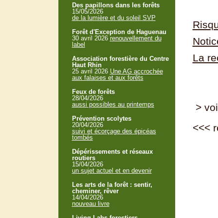
Des papillons dans les forêts
15/05/2026
de la lumière et du soleil SVP
Risqu
Forêt d'Exception de Haguenau
30 avril 2026
renouvellement du
Notic
label
La re
Association forestière du Centre
Haut Rhin
25 avril 2026
Une AG accrochée
aux falaises et aux forêts
Feux de forêts
28/04/2026
aussi possibles au printemps
> voi
Prévention scolytes
20/04/2026
<<<
r
suivi et écorçage des épicéas
tombés
Dépérissements et réseaux
routiers
15/04/2026
un sujet actuel et en devenir
Les arts de la forêt : sentir,
cheminer, rêver
14/04/2026
nouveau livre
Living Labs forestiers