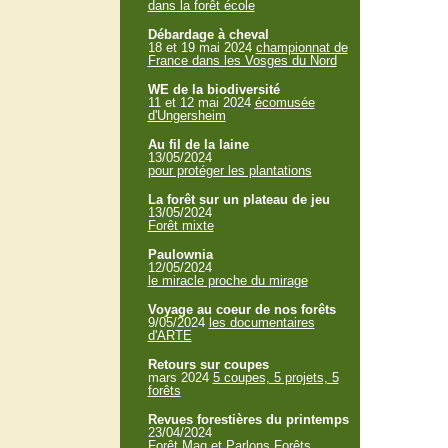
dans la forêt école
Débardage à cheval
18 et 19 mai 2024
championnat de
France dans les Vosges du Nord
WE de la biodiversité
11 et 12 mai 2024
écomusée
d'Ungersheim
Au fil de la laine
13/05/2024
pour protéger les plantations
La forêt sur un plateau de jeu
13/05/2024
Forêt mixte
Paulownia
12/05/2024
le miracle proche du mirage
Voyage au coeur de nos forêts
9/05/2024
les documentaires
d'ARTE
Retours sur coupes
mars 2024
5 coupes, 5 projets, 5
forêts
Revues forestières du printemps
23/04/2024
Forêt Mag et Parlons Forêts