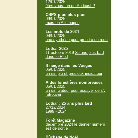
12/01/2025
êtes vous fan de Podcast ?
CBPS plus plus plus
09/01/2025
mais en Allemagne
Les mots de 2024
08/01/2025
une synthèse pour prendre du recul
Lothar 2025
11 octobre 2019
25 ans plus tard
dans le Ried
Il neige dans les Vosges
05/01/2025
un simple et précieux indicateur
Aides forestières nombreuses
05/01/2025
un simulateur pour essayer de s'y
retrouver
Lothar : 25 ans plus tard
27/12/2024
1999 - 2024
Forêt Magazine
décembre 2024
le dernier numéro
est de sortie
Bûchage de Noël