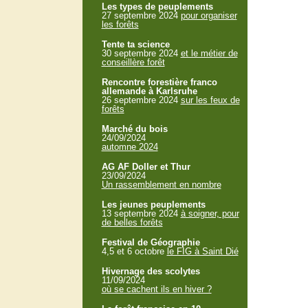
Les types de peuplements
27 septembre 2024
pour organiser
les forêts
Tente ta science
30 septembre 2024
et le métier de
conseillère forêt
Rencontre forestière franco
allemande à Karlsruhe
26 septembre 2024
sur les feux de
forêts
Marché du bois
24/09/2024
automne 2024
AG AF Doller et Thur
23/09/2024
Un rassemblement en nombre
Les jeunes peuplements
13 septembre 2024
à soigner, pour
de belles forêts
Festival de Géographie
4,5 et 6 octobre
le FIG à Saint Dié
Hivernage des scolytes
11/09/2024
où se cachent ils en hiver ?