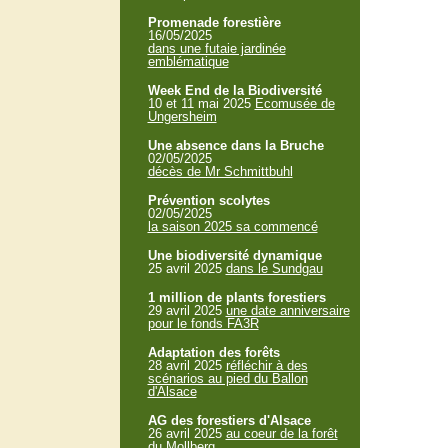
Promenade forestière
16/05/2025
dans une futaie jardinée
emblématique
Week End de la Biodiversité
10 et 11 mai 2025
Ecomusée de
Ungersheim
Une absence dans la Bruche
02/05/2025
décès de Mr Schmittbuhl
Prévention scolytes
02/05/2025
la saison 2025 sa commencé
Une biodiversité dynamique
25 avril 2025
dans le Sundgau
1 million de plants forestiers
29 avril 2025
une date anniversaire
pour le fonds FA3R
Adaptation des forêts
28 avril 2025
réfléchir à des
scénarios au pied du Ballon
d'Alsace
AG des forestiers d'Alsace
26 avril 2025
au coeur de la forêt
du Mollberg