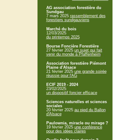
AG association forestière du
Sundgau
7 mars 2025
rassemblement des
forestiers sundgauviens
Marché du bois
12/03/2025
du printemps 2025
Bourse Foncière Forestière
27 février 2025
un sujet qui fait
venir du monde à Pfaffenheim
Association forestière Piémont
Plaine d'Alsace
21 février 2025
une grande soirée
réussie pour l'AG
ECIF 2019 - 2024
23/02/2025
un dispositif foncier efficace
Sciences naturelles et sciences
sociales
20 février 2025
au pied du Ballon
d'Alsace
Paulownia, miracle ou mirage ?
19 février 2025
une conférence
pour des idées claires