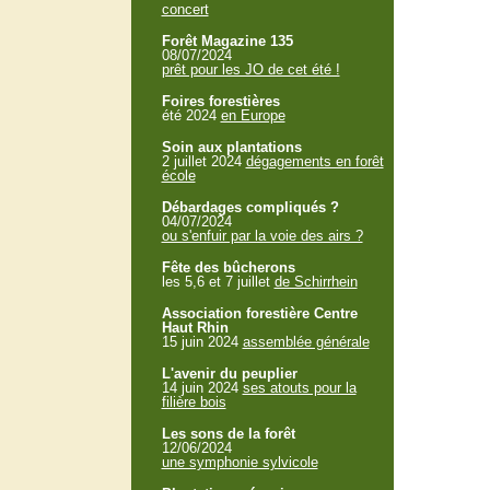
concert
Forêt Magazine 135
08/07/2024
prêt pour les JO de cet été !
Foires forestières
été 2024
en Europe
Soin aux plantations
2 juillet 2024
dégagements en forêt
école
Débardages compliqués ?
04/07/2024
ou s'enfuir par la voie des airs ?
Fête des bûcherons
les 5,6 et 7 juillet
de Schirrhein
Association forestière Centre
Haut Rhin
15 juin 2024
assemblée générale
L'avenir du peuplier
14 juin 2024
ses atouts pour la
filière bois
Les sons de la forêt
12/06/2024
une symphonie sylvicole