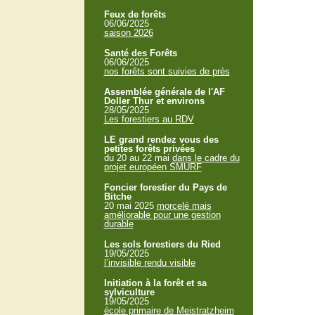
Feux de forêts
06/06/2025
saison 2026
Santé des Forêts
06/06/2025
nos forêts sont suivies de près
Assemblée générale de l'AF
Doller Thur et environs
28/05/2025
Les forestiers au RDV
LE grand rendez vous des
petites forêts privées
du 20 au 22 mai
dans le cadre du
projet européen SMURF
Foncier forestier du Pays de
Bitche
20 mai 2025
morcelé mais
améliorable pour une gestion
durable
Les sols forestiers du Ried
19/05/2025
l’invisible rendu visible
Initiation à la forêt et sa
sylviculture
19/05/2025
école primaire de Meistratzheim