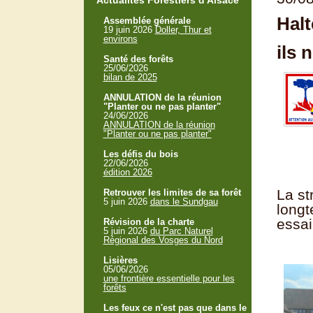
Actualités Forestiers d'Alsace
Halt
Assemblée générale
19 juin 2026
Doller, Thur et
environs
ils 
Santé des forêts
25/06/2026
bilan de 2025
ANNULATION de la réunion
"Planter ou ne pas planter"
24/06/2026
ANNULATION de la réunion
"Planter ou ne pas planter"
Les défis du bois
22/06/2026
édition 2026
La st
Retrouver les limites de sa forêt
5 juin 2026
dans le Sundgau
longt
essai
Révision de la charte
5 juin 2026
du Parc Naturel
Régional des Vosges du Nord
Lisières
05/06/2026
une frontière essentielle pour les
forêts
Les feux ce n'est pas que dans le