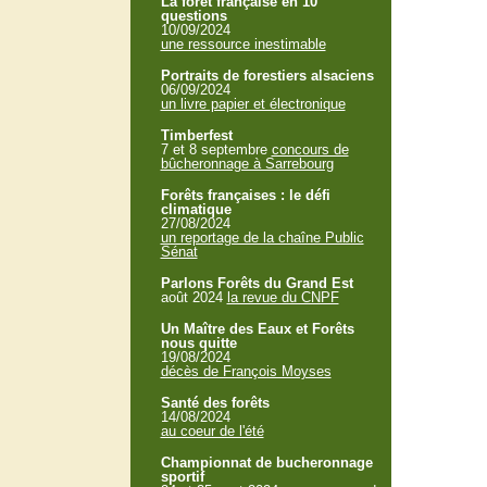
La forêt française en 10
questions
10/09/2024
une ressource inestimable
Portraits de forestiers alsaciens
06/09/2024
un livre papier et électronique
Timberfest
7 et 8 septembre
concours de
bûcheronnage à Sarrebourg
Forêts françaises : le défi
climatique
27/08/2024
un reportage de la chaîne Public
Sénat
Parlons Forêts du Grand Est
août 2024
la revue du CNPF
Un Maître des Eaux et Forêts
nous quitte
19/08/2024
décès de François Moyses
Santé des forêts
14/08/2024
au coeur de l'été
Championnat de bucheronnage
sportif