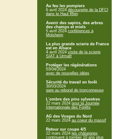
Au feu les pompiers
6 avril 2024
découverte de la DFCI
dans le Haut Rhin
Avenir des sapins, des arbres
des champs et miels
5 avril 2024
conférences à
Molsheim
La plus grande scierie de France
est en Alsace
4 avril 2024
visite de la scierie
SIAT à Urmatt
Protéger les régénérations
03/04/2024
avec de nouvelles idées
Sécurité du travail en forêt
30/03/2024
gare au rebond de tronçonneuse
L'ombre des pins sylvestres
22 mars 2024
pour la Journée
Internationale des Forêts
AG des Vosges du Nord
22 mars 2024
au coeur du massif
Retour sur coupe 4/5
22 mars 2024
les châtaignes
continuent à tomber 10 ans plus