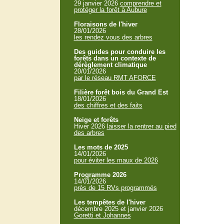
29 janvier 2026
comprendre et
protéger la forêt à Aubure
Floraisons de l'hiver
28/01/2026
les rendez vous des arbres
Des guides pour conduire les
forêts dans un contexte de
dérèglement climatique
20/01/2026
par le réseau RMT AFORCE
Filière forêt bois du Grand Est
18/01/2026
des chiffres et des faits
Neige et forêts
Hiver 2026
laisser la rentrer au pied
des arbres
Les mots de 2025
14/01/2026
pour éviter les maux de 2026
Programme 2026
14/01/2026
près de 15 RVs programmés
Les tempêtes de l'hiver
décembre 2025 et janvier 2026
Goretti et Johannes