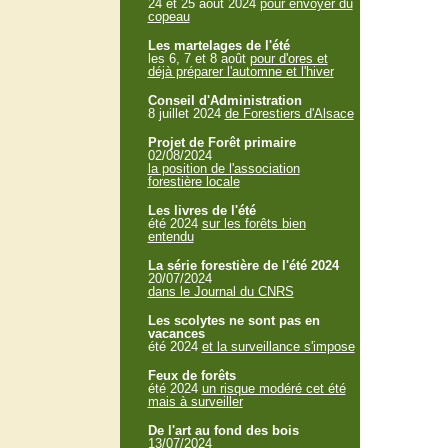
24 et 25 aout 2024
pour envoyer du
copeau
Les martelages de l'été
les 6, 7 et 8 août
pour d'ores et
déjà préparer l'automne et l'hiver
Conseil d'Administration
8 juillet 2024
de Forestiers d'Alsace
Projet de Forêt primaire
02/08/2024
la position de l'association
forestière locale
Les livres de l'été
été 2024
sur les forêts bien
entendu
La série forestière de l'été 2024
20/07/2024
dans le Journal du CNRS
Les scolytes ne sont pas en
vacances
été 2024
et la surveillance s'impose
Feux de forêts
été 2024
un risque modéré cet été
mais à surveiller
De l'art au fond des bois
13/07/2024