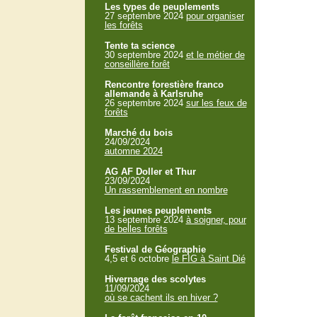
Les types de peuplements
27 septembre 2024
pour organiser
les forêts
Tente ta science
30 septembre 2024
et le métier de
conseillère forêt
Rencontre forestière franco
allemande à Karlsruhe
26 septembre 2024
sur les feux de
forêts
Marché du bois
24/09/2024
automne 2024
AG AF Doller et Thur
23/09/2024
Un rassemblement en nombre
Les jeunes peuplements
13 septembre 2024
à soigner, pour
de belles forêts
Festival de Géographie
4,5 et 6 octobre
le FIG à Saint Dié
Hivernage des scolytes
11/09/2024
où se cachent ils en hiver ?