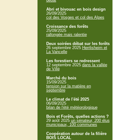
débat
Abri et bivouac en bois design
26/09/2025
col des Vosges et col des Alpes
Croissance des forêts
25/09/2025
rallongée mais ralentie
Deux soirées débat sur les forêts
26 septembre 2025
Herrlisheim et
La Vancelle
Les forestiers se redressent
12 septembre 2025
dans la vallée
de Villé
Marché du bois
15/09/2025
tension sur la matière en
septembre
Le climat de l'été 2025
06/09/2025
bilan de l'été météorologique
Bois et Forêts, quelles actions ?
29 août 2025
un sénateur, 200 élus
municipaux, 100 communes
Coopération autour de la filière
BOIS LOCAL