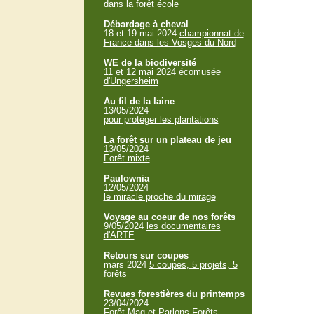
dans la forêt école
Débardage à cheval
18 et 19 mai 2024
championnat de
France dans les Vosges du Nord
WE de la biodiversité
11 et 12 mai 2024
écomusée
d'Ungersheim
Au fil de la laine
13/05/2024
pour protéger les plantations
La forêt sur un plateau de jeu
13/05/2024
Forêt mixte
Paulownia
12/05/2024
le miracle proche du mirage
Voyage au coeur de nos forêts
9/05/2024
les documentaires
d'ARTE
Retours sur coupes
mars 2024
5 coupes, 5 projets, 5
forêts
Revues forestières du printemps
23/04/2024
Forêt Mag et Parlons Forêts