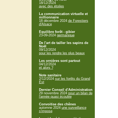
18/12/2024
avec des étoiles
La communication virtuelle et
millionnaire
18 décembre 2024
de Forestiers
d'Alsace
Equilibre forêt - gibier
23-09-2024
germanique
De l'art de tailler les sapins de
Noël
09/12/2024
pour les rendre les plus beaux
Les ornières sont partout
04/12/2024
et alors ?
Note sanitaire
2/12/2024
sur les forêts du Grand
Est
Dernier Conseil d'Administration
29 novembre 2024
pour un bilan de
l'année quasi écoulée
Convoitise des chênes
automne 2024
une surveillance
s'impose