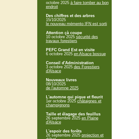
octobre 2025
à faire tomber au bon
endroit
Des chiffres et des arbres
15/10/2025
le nouveau mémento IFN est sorti
Attention çà coupe
10 octobre 2025
sécurité des
travaux forestiers
PEFC Grand Est en visite
6 octobre 2025
en Alsace bossue
Conseil d'Administration
3 octobre 2025
des Forestiers
d'Alsace
Nouveaux livres
08/10/2025
de l'automne 2025
L'automne qui pique et fleurit
1er octobre 2025
châtaignes et
champignons
Taille et élagage des feuillus
26 septembre 2025
en Plaine
d'Alsace
L'espoir des forêts
26 septembre 2025
projection et