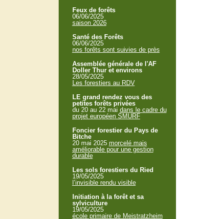
Feux de forêts
06/06/2025
saison 2026
Santé des Forêts
06/06/2025
nos forêts sont suivies de près
Assemblée générale de l'AF
Doller Thur et environs
28/05/2025
Les forestiers au RDV
LE grand rendez vous des
petites forêts privées
du 20 au 22 mai
dans le cadre du
projet européen SMURF
Foncier forestier du Pays de
Bitche
20 mai 2025
morcelé mais
améliorable pour une gestion
durable
Les sols forestiers du Ried
19/05/2025
l’invisible rendu visible
Initiation à la forêt et sa
sylviculture
19/05/2025
école primaire de Meistratzheim