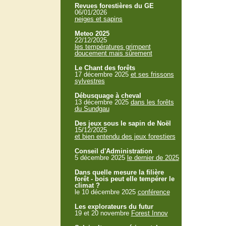
Revues forestières du GE
06/01/2026
neiges et sapins
Meteo 2025
22/12/2025
les températures grimpent
doucement mais sûrement
Le Chant des forêts
17 décembre 2025
et ses frissons
sylvestres
Débusquage à cheval
13 décembre 2025
dans les forêts
du Sundgau
Des jeux sous le sapin de Noël
15/12/2025
et bien entendu des jeux forestiers
Conseil d'Administration
5 décembre 2025
le dernier de 2025
Dans quelle mesure la filière
forêt - bois peut elle tempérer le
climat ?
le 10 décembre 2025
conférence
Les explorateurs du futur
19 et 20 novembre
Forest Innov