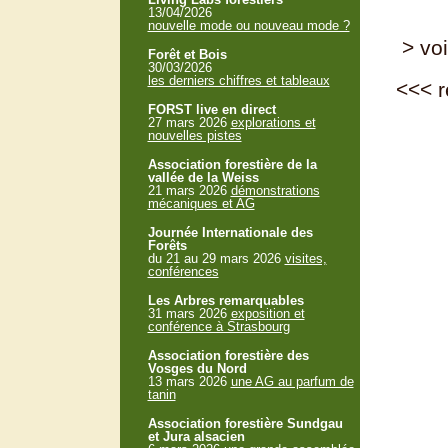
13/04/2026
nouvelle mode ou nouveau mode ?
> voi
Forêt et Bois
30/03/2026
les derniers chiffres et tableaux
<<<
r
FORST live en direct
27 mars 2026
explorations et
nouvelles pistes
Association forestière de la
vallée de la Weiss
21 mars 2026
démonstrations
mécaniques et AG
Journée Internationale des
Forêts
du 21 au 29 mars 2026
visites,
conférences
Les Arbres remarquables
31 mars 2026
exposition et
conférence à Strasbourg
Association forestière des
Vosges du Nord
13 mars 2026
une AG au parfum de
tanin
Association forestière Sundgau
et Jura alsacien