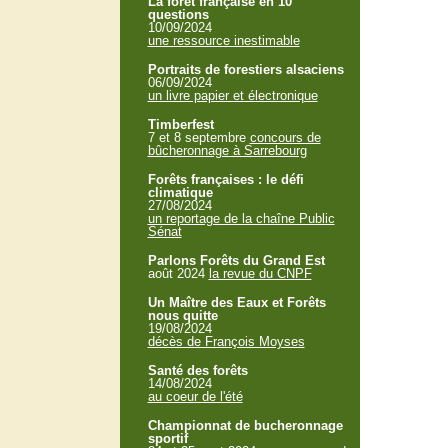
La forêt française en 10
questions
10/09/2024
une ressource inestimable
Portraits de forestiers alsaciens
06/09/2024
un livre papier et électronique
Timberfest
7 et 8 septembre
concours de
bûcheronnage à Sarrebourg
Forêts françaises : le défi
climatique
27/08/2024
un reportage de la chaîne Public
Sénat
Parlons Forêts du Grand Est
août 2024
la revue du CNPF
Un Maître des Eaux et Forêts
nous quitte
19/08/2024
décès de François Moyses
Santé des forêts
14/08/2024
au coeur de l'été
Championnat de bucheronnage
sportif