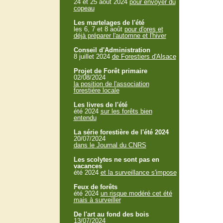
24 et 25 aout 2024
pour envoyer du
copeau
Les martelages de l'été
les 6, 7 et 8 août
pour d'ores et
déjà préparer l'automne et l'hiver
Conseil d'Administration
8 juillet 2024
de Forestiers d'Alsace
Projet de Forêt primaire
02/08/2024
la position de l'association
forestière locale
Les livres de l'été
été 2024
sur les forêts bien
entendu
La série forestière de l'été 2024
20/07/2024
dans le Journal du CNRS
Les scolytes ne sont pas en
vacances
été 2024
et la surveillance s'impose
Feux de forêts
été 2024
un risque modéré cet été
mais à surveiller
De l'art au fond des bois
13/07/2024