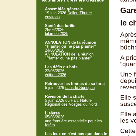
Actualités Forestiers d'Alsace
Gare
Assemblée générale
19 juin 2026
Doller, Thur et
environs
le c
Santé des forêts
25/06/2026
Après
bilan de 2025
même 
ANNULATION de la réunion
bûche
"Planter ou ne pas planter"
24/06/2026
ANNULATION de la réunion
A pri
"Planter ou ne pas planter"
"quan
Les défis du bois
22/06/2026
Une f
édition 2026
depui
Retrouver les limites de sa forêt
reven
5 juin 2026
dans le Sundgau
Elle 
Révision de la charte
5 juin 2026
du Parc Naturel
susce
Régional des Vosges du Nord
Elle 
Lisières
05/06/2026
les v
une frontière essentielle pour les
forêts
Cette
Les feux ce n'est pas que dans le