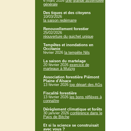
6 mars 2026
une grande assemblée
générale
Des tiques et des citoyens
10/03/2026
la saison redémarre
Renouvellement forestier
25/02/2026
réouverture du guichet unique
Tempêtes et inondations en
Occitanie
février 2026
la tempête Nils
La saison du martelage
20 février 2026
exercice de
marteaux à Mutzig
Association forestière Piémont
Plaine d'Alsace
13 février 2026
top départ des AGs
Fiscalité forestière
13 février 2026
les bons réflèxes à
connaître
Dérèglement climatique et forêts
30 janvier 2026
conférence dans le
Pays de Bitche
Et si la science se construisait
avec vous ?