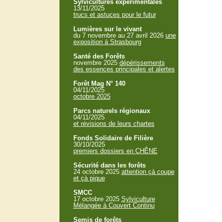
Sylvicultures expérimentales
13/11/2025
trucs et astuces pour le futur
Lumières sur le vivant
du 7 novembre au 27 avril 2026
une
exposition à Strasbourg
Santé des Forêts
novembre 2025
dépérissements
des essences principales et alertes
Forêt Mag N° 140
04/11/2025
octobre 2025
Parcs naturels régionaux
04/11/2025
et révisions de leurs chartes
Fonds Solidaire de Filière
30/10/2025
premiers dossiers en CHÊNE
Sécurité dans les forêts
24 octobre 2025
attention çà coupe
et çà pique
SMCC
17 octobre 2025
Sylviculture
Mélangée à Couvert Continu
Semis de forêts