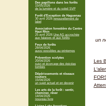
Des papillons dans les forêts
15/05/2026
de la lumière et du soleil SVP
Forêt d'Exception de Haguenau
30 avril 2026
renouvellement du
label
Association forestière du Centre
Haut Rhin
25 avril 2026
Une AG accrochée
aux falaises et aux forêts
un n
Feux de forêts
28/04/2026
aussi possibles au printemps
Prévention scolytes
Les B
20/04/2026
suivi et écorçage des épicéas
tombés
L'ale
Dépérissements et réseaux
FORS
routiers
15/04/2026
un sujet actuel et en devenir
Atten
Les arts de la forêt : sentir,
cheminer, rêver
14/04/2026
nouveau livre
Living Labs forestiers