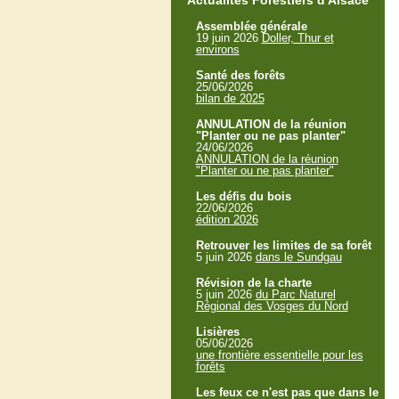
Actualités Forestiers d'Alsace
Assemblée générale
19 juin 2026
Doller, Thur et
environs
Santé des forêts
25/06/2026
bilan de 2025
ANNULATION de la réunion
"Planter ou ne pas planter"
24/06/2026
ANNULATION de la réunion
"Planter ou ne pas planter"
Les défis du bois
22/06/2026
édition 2026
Retrouver les limites de sa forêt
5 juin 2026
dans le Sundgau
Révision de la charte
5 juin 2026
du Parc Naturel
Régional des Vosges du Nord
Lisières
05/06/2026
une frontière essentielle pour les
forêts
Les feux ce n'est pas que dans le