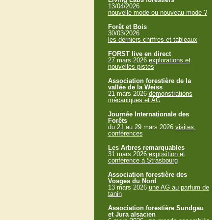
13/04/2026
nouvelle mode ou nouveau mode ?
Forêt et Bois
30/03/2026
les derniers chiffres et tableaux
FORST live en direct
27 mars 2026
explorations et
nouvelles pistes
Association forestière de la
vallée de la Weiss
21 mars 2026
démonstrations
mécaniques et AG
Journée Internationale des
Forêts
du 21 au 29 mars 2026
visites,
conférences
Les Arbres remarquables
31 mars 2026
exposition et
conférence à Strasbourg
Association forestière des
Vosges du Nord
13 mars 2026
une AG au parfum de
tanin
Association forestière Sundgau
et Jura alsacien