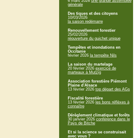
6 mars 2026
une grande assemblée
générale
Des tiques et des citoyens
10/03/2026
la saison redémarre
Renouvellement forestier
25/02/2026
réouverture du guichet unique
Tempêtes et inondations en
Occitanie
février 2026
la tempête Nils
La saison du martelage
20 février 2026
exercice de
marteaux à Mutzig
Association forestière Piémont
Plaine d'Alsace
13 février 2026
top départ des AGs
Fiscalité forestière
13 février 2026
les bons réflèxes à
connaître
Dérèglement climatique et forêts
30 janvier 2026
conférence dans le
Pays de Bitche
Et si la science se construisait
avec vous ?