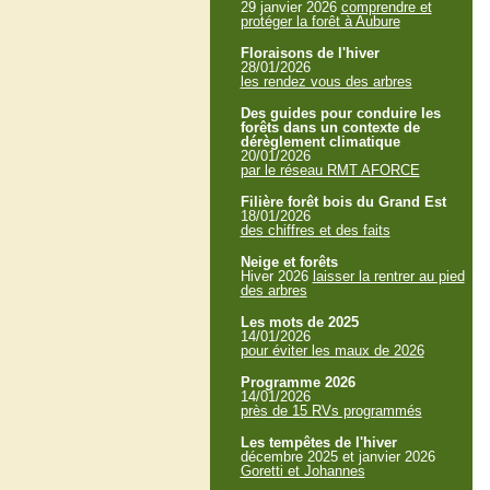
29 janvier 2026
comprendre et
protéger la forêt à Aubure
Floraisons de l'hiver
28/01/2026
les rendez vous des arbres
Des guides pour conduire les
forêts dans un contexte de
dérèglement climatique
20/01/2026
par le réseau RMT AFORCE
Filière forêt bois du Grand Est
18/01/2026
des chiffres et des faits
Neige et forêts
Hiver 2026
laisser la rentrer au pied
des arbres
Les mots de 2025
14/01/2026
pour éviter les maux de 2026
Programme 2026
14/01/2026
près de 15 RVs programmés
Les tempêtes de l'hiver
décembre 2025 et janvier 2026
Goretti et Johannes