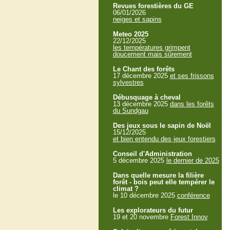
Revues forestières du GE
06/01/2026
neiges et sapins
Meteo 2025
22/12/2025
les températures grimpent
doucement mais sûrement
Le Chant des forêts
17 décembre 2025
et ses frissons
sylvestres
Débusquage à cheval
13 décembre 2025
dans les forêts
du Sundgau
Des jeux sous le sapin de Noël
15/12/2025
et bien entendu des jeux forestiers
Conseil d'Administration
5 décembre 2025
le dernier de 2025
Dans quelle mesure la filière
forêt - bois peut elle tempérer le
climat ?
le 10 décembre 2025
conférence
Les explorateurs du futur
19 et 20 novembre
Forest Innov