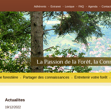
Adhérents
-
Extranet
-
Lexique
-
FAQ
-
Agenda
-
Contact
e forestière
Partager des connaissances
Entretenir votre forêt
-
-
-
Actualites
19/12/2022