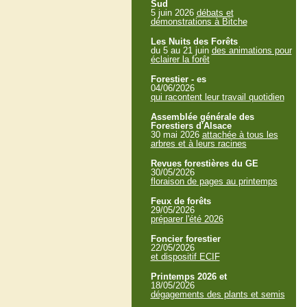
Sud
5 juin 2026
débats et
démonstrations à Bitche
Les Nuits des Forêts
du 5 au 21 juin
des animations pour
éclairer la forêt
Forestier - es
04/06/2026
qui racontent leur travail quotidien
Assemblée générale des
Forestiers d'Alsace
30 mai 2026
attachée à tous les
arbres et à leurs racines
Revues forestières du GE
30/05/2026
floraison de pages au printemps
Feux de forêts
29/05/2026
préparer l'été 2026
Foncier forestier
22/05/2026
et dispositif ECIF
Printemps 2026 et
18/05/2026
dégagements des plants et semis