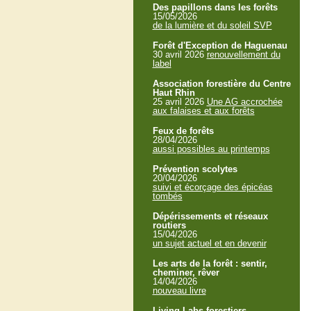
Des papillons dans les forêts
15/05/2026
de la lumière et du soleil SVP
Forêt d'Exception de Haguenau
30 avril 2026
renouvellement du
label
Association forestière du Centre
Haut Rhin
25 avril 2026
Une AG accrochée
aux falaises et aux forêts
Feux de forêts
28/04/2026
aussi possibles au printemps
Prévention scolytes
20/04/2026
suivi et écorçage des épicéas
tombés
Dépérissements et réseaux
routiers
15/04/2026
un sujet actuel et en devenir
Les arts de la forêt : sentir,
cheminer, rêver
14/04/2026
nouveau livre
Living Labs forestiers