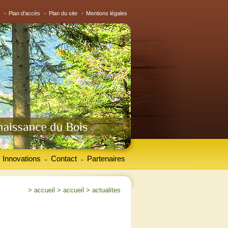
-
Plan d'accès
-
Plan du site
-
Mentions légales
Innovations
Contact
Partenaires
-
-
>
accueil
>
accueil
>
actualites