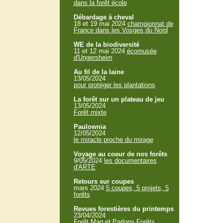
dans la forêt école
Débardage à cheval
18 et 19 mai 2024
championnat de
France dans les Vosges du Nord
WE de la biodiversité
11 et 12 mai 2024
écomusée
d'Ungersheim
Au fil de la laine
13/05/2024
pour protéger les plantations
La forêt sur un plateau de jeu
13/05/2024
Forêt mixte
Paulownia
12/05/2024
le miracle proche du mirage
Voyage au coeur de nos forêts
9/05/2024
les documentaires
d'ARTE
Retours sur coupes
mars 2024
5 coupes, 5 projets, 5
forêts
Revues forestières du printemps
23/04/2024
Forêt Mag et Parlons Forêts