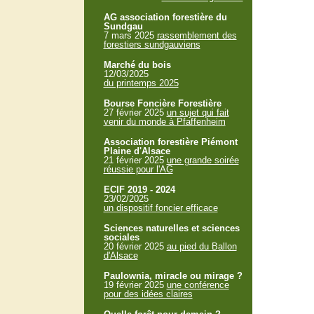
AG association forestière du
Sundgau
7 mars 2025
rassemblement des
forestiers sundgauviens
Marché du bois
12/03/2025
du printemps 2025
Bourse Foncière Forestière
27 février 2025
un sujet qui fait
venir du monde à Pfaffenheim
Association forestière Piémont
Plaine d'Alsace
21 février 2025
une grande soirée
réussie pour l'AG
ECIF 2019 - 2024
23/02/2025
un dispositif foncier efficace
Sciences naturelles et sciences
sociales
20 février 2025
au pied du Ballon
d'Alsace
Paulownia, miracle ou mirage ?
19 février 2025
une conférence
pour des idées claires