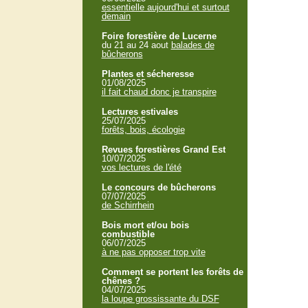
essentielle aujourd'hui et surtout
demain
Foire forestière de Lucerne
du 21 au 24 aout
balades de
bûcherons
Plantes et sécheresse
01/08/2025
il fait chaud donc je transpire
Lectures estivales
25/07/2025
forêts, bois, écologie
Revues forestières Grand Est
10/07/2025
vos lectures de l'été
Le concours de bûcherons
07/07/2025
de Schirrhein
Bois mort et/ou bois
combustible
06/07/2025
à ne pas opposer trop vite
Comment se portent les forêts de
chênes ?
04/07/2025
la loupe grossissante du DSF