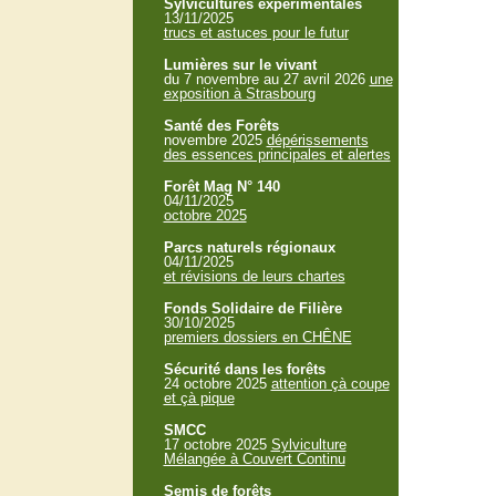
Sylvicultures expérimentales
13/11/2025
trucs et astuces pour le futur
Lumières sur le vivant
du 7 novembre au 27 avril 2026
une
exposition à Strasbourg
Santé des Forêts
novembre 2025
dépérissements
des essences principales et alertes
Forêt Mag N° 140
04/11/2025
octobre 2025
Parcs naturels régionaux
04/11/2025
et révisions de leurs chartes
Fonds Solidaire de Filière
30/10/2025
premiers dossiers en CHÊNE
Sécurité dans les forêts
24 octobre 2025
attention çà coupe
et çà pique
SMCC
17 octobre 2025
Sylviculture
Mélangée à Couvert Continu
Semis de forêts