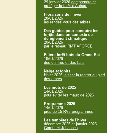
29 janvier 2026
comprendre et
protéger la forêt à Aubure
Floraisons de l'hiver
28/01/2026
les rendez vous des arbres
Des guides pour conduire les
forêts dans un contexte de
dérèglement climatique
20/01/2026
par le réseau RMT AFORCE
Filière forêt bois du Grand Est
18/01/2026
des chiffres et des faits
Neige et forêts
Hiver 2026
laisser la rentrer au pied
des arbres
Les mots de 2025
14/01/2026
pour éviter les maux de 2026
Programme 2026
14/01/2026
près de 15 RVs programmés
Les tempêtes de l'hiver
décembre 2025 et janvier 2026
Goretti et Johannes