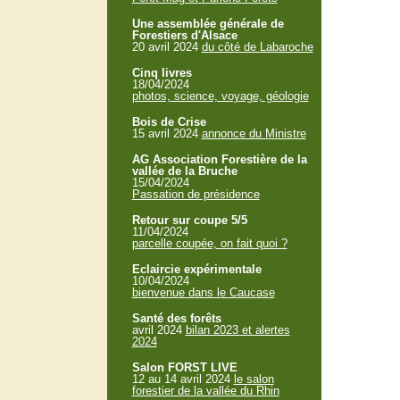
Une assemblée générale de
Forestiers d'Alsace
20 avril 2024
du côté de Labaroche
Cinq livres
18/04/2024
photos, science, voyage, géologie
Bois de Crise
15 avril 2024
annonce du Ministre
AG Association Forestière de la
vallée de la Bruche
15/04/2024
Passation de présidence
Retour sur coupe 5/5
11/04/2024
parcelle coupée, on fait quoi ?
Eclaircie expérimentale
10/04/2024
bienvenue dans le Caucase
Santé des forêts
avril 2024
bilan 2023 et alertes
2024
Salon FORST LIVE
12 au 14 avril 2024
le salon
forestier de la vallée du Rhin