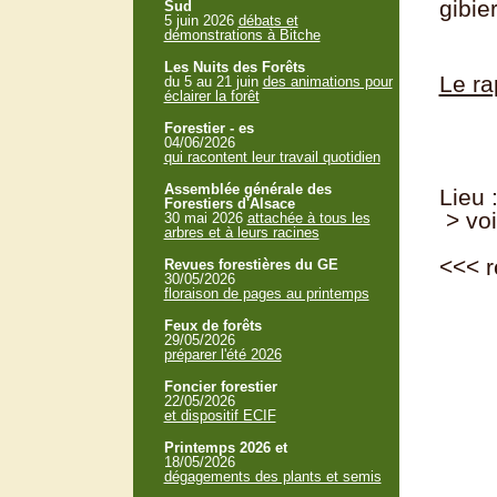
gibier
Sud
5 juin 2026
débats et
démonstrations à Bitche
Les Nuits des Forêts
Le ra
du 5 au 21 juin
des animations pour
éclairer la forêt
Forestier - es
04/06/2026
qui racontent leur travail quotidien
Assemblée générale des
Lieu 
Forestiers d'Alsace
> voi
30 mai 2026
attachée à tous les
arbres et à leurs racines
<<<
r
Revues forestières du GE
30/05/2026
floraison de pages au printemps
Feux de forêts
29/05/2026
préparer l'été 2026
Foncier forestier
22/05/2026
et dispositif ECIF
Printemps 2026 et
18/05/2026
dégagements des plants et semis