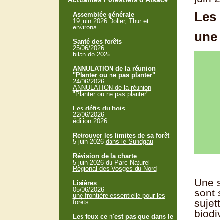
Actualités Forestiers d'Alsace
Les 
Assemblée générale
19 juin 2026
Doller, Thur et
environs
une 
Santé des forêts
25/06/2026
bilan de 2025
ANNULATION de la réunion
"Planter ou ne pas planter"
24/06/2026
ANNULATION de la réunion
"Planter ou ne pas planter"
Les défis du bois
22/06/2026
édition 2026
Retrouver les limites de sa forêt
5 juin 2026
dans le Sundgau
Révision de la charte
5 juin 2026
du Parc Naturel
Régional des Vosges du Nord
Une s
Lisières
05/06/2026
sont 
une frontière essentielle pour les
sujet
forêts
biodi
Les feux ce n'est pas que dans le