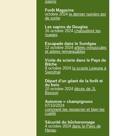
sapins
Forêt Magazine
octobre 2024
le dernier numéro est
de sortie
Les sapins de Douglas
16 octobre 2024
chatouillent les
nuages
Escapade dans le Sundgau
12 octobre 2024
arbres minuscules
et arbres remarquables
Visite de scierie dans le Pays de
Bitche
8 octobre 2024
la scierie Lejeune à
Siersthal
Départ d'un géant de la forêt et
du bois
10 octobre 2024
décès de JL
Besson
Automne = champignons
07/10/2024
comment les respecter et bien les
cueillir
Sécurité du bûcheronnage
4 octobre 2024
dans le Pays de
Hanau