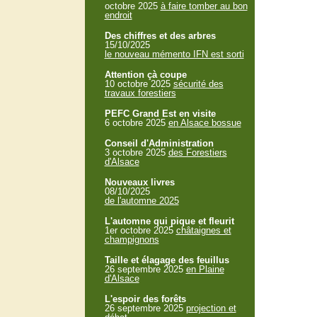
octobre 2025
à faire tomber au bon
endroit
Des chiffres et des arbres
15/10/2025
le nouveau mémento IFN est sorti
Attention çà coupe
10 octobre 2025
sécurité des
travaux forestiers
PEFC Grand Est en visite
6 octobre 2025
en Alsace bossue
Conseil d'Administration
3 octobre 2025
des Forestiers
d'Alsace
Nouveaux livres
08/10/2025
de l'automne 2025
L'automne qui pique et fleurit
1er octobre 2025
châtaignes et
champignons
Taille et élagage des feuillus
26 septembre 2025
en Plaine
d'Alsace
L'espoir des forêts
26 septembre 2025
projection et