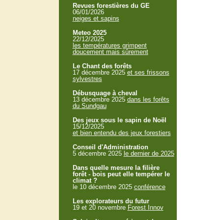
Revues forestières du GE
06/01/2026
neiges et sapins
Meteo 2025
22/12/2025
les températures grimpent
doucement mais sûrement
Le Chant des forêts
17 décembre 2025
et ses frissons
sylvestres
Débusquage à cheval
13 décembre 2025
dans les forêts
du Sundgau
Des jeux sous le sapin de Noël
15/12/2025
et bien entendu des jeux forestiers
Conseil d'Administration
5 décembre 2025
le dernier de 2025
Dans quelle mesure la filière
forêt - bois peut elle tempérer le
climat ?
le 10 décembre 2025
conférence
Les explorateurs du futur
19 et 20 novembre
Forest Innov