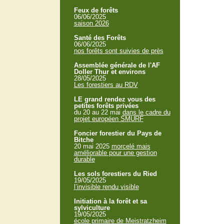
Feux de forêts
06/06/2025
saison 2026
Santé des Forêts
06/06/2025
nos forêts sont suivies de près
Assemblée générale de l'AF
Doller Thur et environs
28/05/2025
Les forestiers au RDV
LE grand rendez vous des
petites forêts privées
du 20 au 22 mai
dans le cadre du
projet européen SMURF
Foncier forestier du Pays de
Bitche
20 mai 2025
morcelé mais
améliorable pour une gestion
durable
Les sols forestiers du Ried
19/05/2025
l’invisible rendu visible
Initiation à la forêt et sa
sylviculture
19/05/2025
école primaire de Meistratzheim