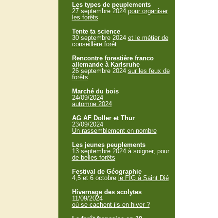
Les types de peuplements
27 septembre 2024
pour organiser
les forêts
Tente ta science
30 septembre 2024
et le métier de
conseillère forêt
Rencontre forestière franco
allemande à Karlsruhe
26 septembre 2024
sur les feux de
forêts
Marché du bois
24/09/2024
automne 2024
AG AF Doller et Thur
23/09/2024
Un rassemblement en nombre
Les jeunes peuplements
13 septembre 2024
à soigner, pour
de belles forêts
Festival de Géographie
4,5 et 6 octobre
le FIG à Saint Dié
Hivernage des scolytes
11/09/2024
où se cachent ils en hiver ?