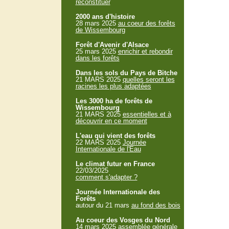
reconstituer
2000 ans d'histoire
28 mars 2025
au coeur des forêts
de Wissembourg
Forêt d'Avenir d'Alsace
25 mars 2025
enrichir et rebondir
dans les forêts
Dans les sols du Pays de Bitche
21 MARS 2025
quelles seront les
racines les plus adaptées
Les 3000 ha de forêts de
Wissembourg
21 MARS 2025
essentielles et à
découvrir en ce moment
L'eau qui vient des forêts
22 MARS 2025
Journée
Internationale de l'Eau
Le climat futur en France
22/03/2025
comment s'adapter ?
Journée Internationale des
Forêts
autour du 21 mars
au fond des bois
Au coeur des Vosges du Nord
14 mars 2025
assemblée générale