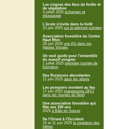
Les risques des feux de forêts et
de végétation
3 juillet 2025
échanges et
réseautage
L'école s'invite dans la forêt
23 juin 2025
sur le piémont vosgien
Association forestière du Centre
Haut Rhin
28 juin 2025
une AG dans les
Hautes Vosges
Un seul guide pour l'ensemble
du massif vosgien
1 juillet 2025
première journée de
formation
Des floraisons abondantes
21 juin 2025
dans les arbres
Les pompiers montent au feu
17 juin 2025
manoeuvres DFCI
dans les Vosges du Nord
Une association forestière qui
fête ses 100 ans
2025
à Bâle en Suisse
De l'Orient à l'Occident
10 et 11 juin 2025
la migration des
hêtres