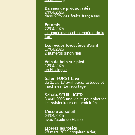
Baisses de productivités
24/04/2025
dans 95% des forêts françaises
Fourmis
22/04/2025
les ingénieures et infirmières de la
forêt
Les revues forestières d'avril
17/04/2025
2 numéros sinon rien
Vols de bois sur pied
12/04/2025
un N° d'appel
Salon FORST Live
du 11 au 13 avril
trucs, astuces et
machines. Le reportage
Scierie SCHILLIGER
3 avril 2025
une visite pour abouter
les sylviculteurs au produit fini
L'école au soleil
04/04/2025
avec l'école de Plaine
Libérez les forêts
28 mars 2025
coopérer, aider,