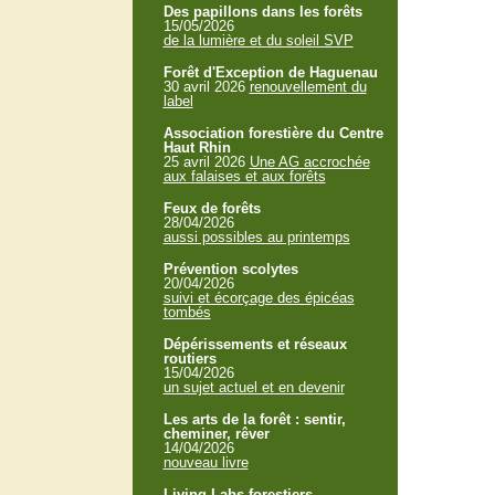
Des papillons dans les forêts
15/05/2026
de la lumière et du soleil SVP
Forêt d'Exception de Haguenau
30 avril 2026
renouvellement du
label
Association forestière du Centre
Haut Rhin
25 avril 2026
Une AG accrochée
aux falaises et aux forêts
Feux de forêts
28/04/2026
aussi possibles au printemps
Prévention scolytes
20/04/2026
suivi et écorçage des épicéas
tombés
Dépérissements et réseaux
routiers
15/04/2026
un sujet actuel et en devenir
Les arts de la forêt : sentir,
cheminer, rêver
14/04/2026
nouveau livre
Living Labs forestiers