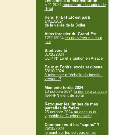
Les aides à la reconstitution
5-11-2024
réouverture des aides de
l'Etat
Henri PFEFFER est parti
14/11/2024
de la vallée de la Doller
Atlas forestier du Grand Est
12/11/2024
les dernières mises à
jour
Biodiversité
31/10/2024
COP N° 16 et situation en Alsace
Eaux et Forêts, excès et disette
30/10/2024
à raisonner à l'échelle du bassin -
versant ?
Mémento forêts 2024
10 octobre 2024
la dernière analyse
IGN-IFN vient de sortir
Retrouver les limites de mes
parcelles de forêts
25 octobre 2024
au dessus du
vignoble de Gueberschwihr
Comment vont les "sapins" ?
26/10/2024
le point sur les épicéas et les