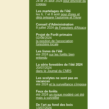
24 et 25 aout 2024
pour envoyer du
copeau
Les martelages de l'été
les 6, 7 et 8 août
pour d'ores et
déjà préparer l'automne et l'hiver
Conseil d'Administration
8 juillet 2024
de Forestiers d'Alsace
Projet de Forêt primaire
02/08/2024
la position de l'association
forestière locale
Les livres de l'été
été 2024
sur les forêts bien
entendu
La série forestière de l'été 2024
20/07/2024
dans le Journal du CNRS
Les scolytes ne sont pas en
vacances
été 2024
et la surveillance s'impose
Feux de forêts
été 2024
un risque modéré cet été
mais à surveiller
De l'art au fond des bois
13/07/2024