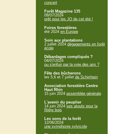
concert
Forêt Magazine 135
08/07/2024
prêt pour les JO de cet été !
Foires forestières
été 2024
en Europe
Soin aux plantations
2 juillet 2024
dégagements en forêt
école
Débardages compliqués ?
04/07/2024
ou s'enfuir par la voie des airs ?
Fête des bûcherons
les 5,6 et 7 juillet
de Schirrhein
Association forestière Centre
Haut Rhin
15 juin 2024
assemblée générale
L'avenir du peuplier
14 juin 2024
ses atouts pour la
filière bois
Les sons de la forêt
12/06/2024
une symphonie sylvicole