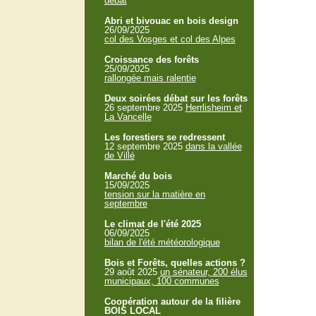
débat
Abri et bivouac en bois design
26/09/2025
col des Vosges et col des Alpes
Croissance des forêts
25/09/2025
rallongée mais ralentie
Deux soirées débat sur les forêts
26 septembre 2025
Herrlisheim et
La Vancelle
Les forestiers se redressent
12 septembre 2025
dans la vallée
de Villé
Marché du bois
15/09/2025
tension sur la matière en
septembre
Le climat de l'été 2025
06/09/2025
bilan de l'été météorologique
Bois et Forêts, quelles actions ?
29 août 2025
un sénateur, 200 élus
municipaux, 100 communes
Coopération autour de la filière
BOIS LOCAL