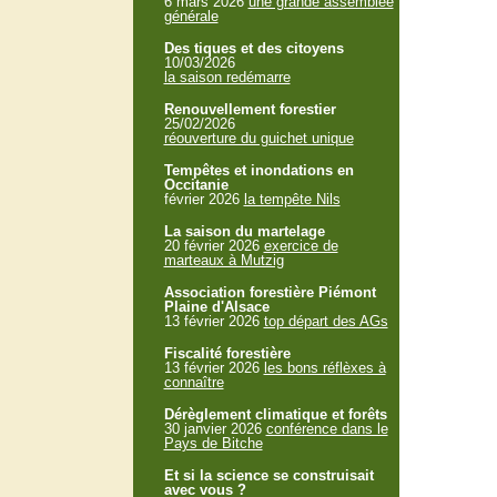
6 mars 2026
une grande assemblée
générale
Des tiques et des citoyens
10/03/2026
la saison redémarre
Renouvellement forestier
25/02/2026
réouverture du guichet unique
Tempêtes et inondations en
Occitanie
février 2026
la tempête Nils
La saison du martelage
20 février 2026
exercice de
marteaux à Mutzig
Association forestière Piémont
Plaine d'Alsace
13 février 2026
top départ des AGs
Fiscalité forestière
13 février 2026
les bons réflèxes à
connaître
Dérèglement climatique et forêts
30 janvier 2026
conférence dans le
Pays de Bitche
Et si la science se construisait
avec vous ?