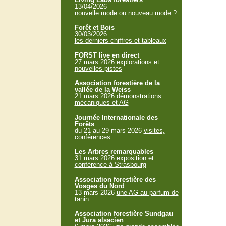
13/04/2026
nouvelle mode ou nouveau mode ?
Forêt et Bois
30/03/2026
les derniers chiffres et tableaux
FORST live en direct
27 mars 2026
explorations et
nouvelles pistes
Association forestière de la
vallée de la Weiss
21 mars 2026
démonstrations
mécaniques et AG
Journée Internationale des
Forêts
du 21 au 29 mars 2026
visites,
conférences
Les Arbres remarquables
31 mars 2026
exposition et
conférence à Strasbourg
Association forestière des
Vosges du Nord
13 mars 2026
une AG au parfum de
tanin
Association forestière Sundgau
et Jura alsacien