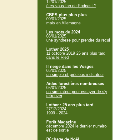
12/01/2025
êtes vous fan de Podcast ?
CBPS plus plus plus
09/01/2025
mais en Allemagne
Les mots de 2024
08/01/2025
une synthèse pour prendre du recul
Lothar 2025
11 octobre 2019
25 ans plus tard
dans le Ried
Il neige dans les Vosges
05/01/2025
un simple et précieux indicateur
Aides forestières nombreuses
05/01/2025
un simulateur pour essayer de s'y
retrouver
Lothar : 25 ans plus tard
27/12/2024
1999 - 2024
Forêt Magazine
décembre 2024
le dernier numéro
est de sortie
Bûchage de Noël