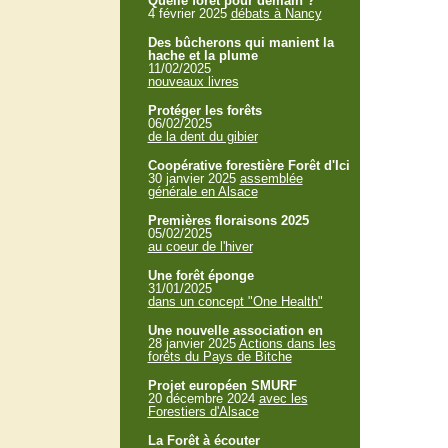
Quelle forêt pour demain ?
4 février 2025
débats à Nancy
Des bûcherons qui manient la
hache et la plume
11/02/2025
nouveaux livres
Protéger les forêts
06/02/2025
de la dent du gibier
Coopérative forestière Forêt d'Ici
30 janvier 2025
assemblée
générale en Alsace
Premières floraisons 2025
05/02/2025
au coeur de l'hiver
Une forêt éponge
31/01/2025
dans un concept "One Health"
Une nouvelle association en
28 janvier 2025
Actions dans les
forêts du Pays de Bitche
Projet européen SMURF
20 décembre 2024
avec les
Forestiers d'Alsace
La Forêt à écouter