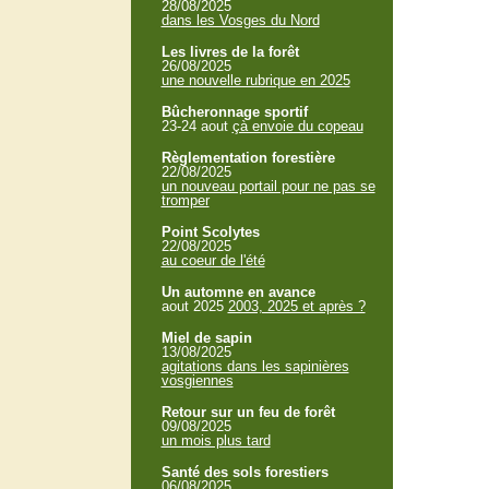
28/08/2025
dans les Vosges du Nord
Les livres de la forêt
26/08/2025
une nouvelle rubrique en 2025
Bûcheronnage sportif
23-24 aout
çà envoie du copeau
Règlementation forestière
22/08/2025
un nouveau portail pour ne pas se
tromper
Point Scolytes
22/08/2025
au coeur de l'été
Un automne en avance
aout 2025
2003, 2025 et après ?
Miel de sapin
13/08/2025
agitations dans les sapinières
vosgiennes
Retour sur un feu de forêt
09/08/2025
un mois plus tard
Santé des sols forestiers
06/08/2025