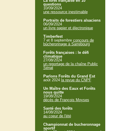
La forêt française en 10
questions
10/09/2024
une ressource inestimable
Portraits de forestiers alsaciens
06/09/2024
un livre papier et électronique
Timberfest
7 et 8 septembre
concours de
bûcheronnage à Sarrebourg
Forêts françaises : le défi
climatique
27/08/2024
un reportage de la chaîne Public
Sénat
Parlons Forêts du Grand Est
août 2024
la revue du CNPF
Un Maître des Eaux et Forêts
nous quitte
19/08/2024
décès de François Moyses
Santé des forêts
14/08/2024
au coeur de l'été
Championnat de bucheronnage
sportif