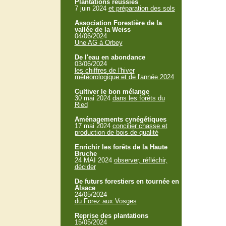
Plantations réussies
7 juin 2024
et préparation des sols
Association Forestière de la
vallée de la Weiss
04/06/2024
Une AG à Orbey
De l'eau en abondance
03/06/2024
les chiffres de l'hiver
météorologique et de l'année 2024
Cultiver le bon mélange
30 mai 2024
dans les forêts du
Ried
Aménagements cynégétiques
17 mai 2024
concilier chasse et
production de bois de qualité
Enrichir les forêts de la Haute
Bruche
24 MAI 2024
observer, réfléchir,
décider
De futurs forestiers en tournée en
Alsace
24/05/2024
du Forez aux Vosges
Reprise des plantations
15/05/2024