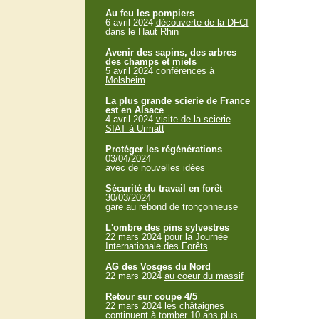
Au feu les pompiers
6 avril 2024
découverte de la DFCI
dans le Haut Rhin
Avenir des sapins, des arbres
des champs et miels
5 avril 2024
conférences à
Molsheim
La plus grande scierie de France
est en Alsace
4 avril 2024
visite de la scierie
SIAT à Urmatt
Protéger les régénérations
03/04/2024
avec de nouvelles idées
Sécurité du travail en forêt
30/03/2024
gare au rebond de tronçonneuse
L'ombre des pins sylvestres
22 mars 2024
pour la Journée
Internationale des Forêts
AG des Vosges du Nord
22 mars 2024
au coeur du massif
Retour sur coupe 4/5
22 mars 2024
les châtaignes
continuent à tomber 10 ans plus