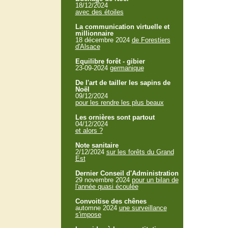
18/12/2024
avec des étoiles
La communication virtuelle et
millionnaire
18 décembre 2024
de Forestiers
d'Alsace
Equilibre forêt - gibier
23-09-2024
germanique
De l'art de tailler les sapins de
Noël
09/12/2024
pour les rendre les plus beaux
Les ornières sont partout
04/12/2024
et alors ?
Note sanitaire
2/12/2024
sur les forêts du Grand
Est
Dernier Conseil d'Administration
29 novembre 2024
pour un bilan de
l'année quasi écoulée
Convoitise des chênes
automne 2024
une surveillance
s'impose