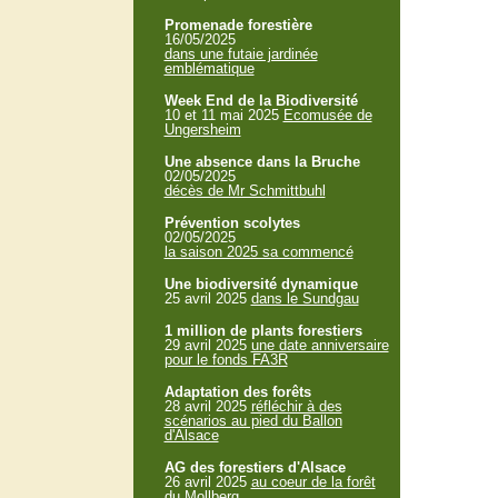
Promenade forestière
16/05/2025
dans une futaie jardinée
emblématique
Week End de la Biodiversité
10 et 11 mai 2025
Ecomusée de
Ungersheim
Une absence dans la Bruche
02/05/2025
décès de Mr Schmittbuhl
Prévention scolytes
02/05/2025
la saison 2025 sa commencé
Une biodiversité dynamique
25 avril 2025
dans le Sundgau
1 million de plants forestiers
29 avril 2025
une date anniversaire
pour le fonds FA3R
Adaptation des forêts
28 avril 2025
réfléchir à des
scénarios au pied du Ballon
d'Alsace
AG des forestiers d'Alsace
26 avril 2025
au coeur de la forêt
du Mollberg