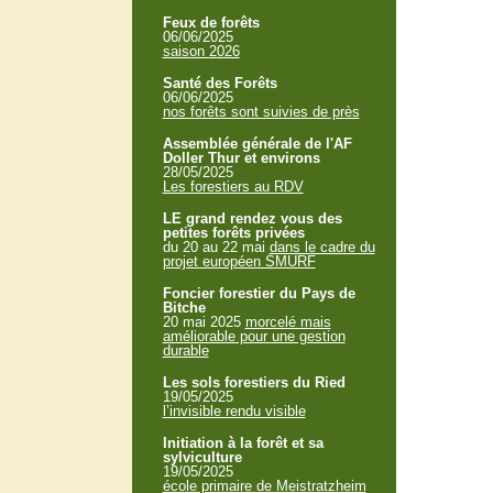
Feux de forêts
06/06/2025
saison 2026
Santé des Forêts
06/06/2025
nos forêts sont suivies de près
Assemblée générale de l'AF
Doller Thur et environs
28/05/2025
Les forestiers au RDV
LE grand rendez vous des
petites forêts privées
du 20 au 22 mai
dans le cadre du
projet européen SMURF
Foncier forestier du Pays de
Bitche
20 mai 2025
morcelé mais
améliorable pour une gestion
durable
Les sols forestiers du Ried
19/05/2025
l’invisible rendu visible
Initiation à la forêt et sa
sylviculture
19/05/2025
école primaire de Meistratzheim