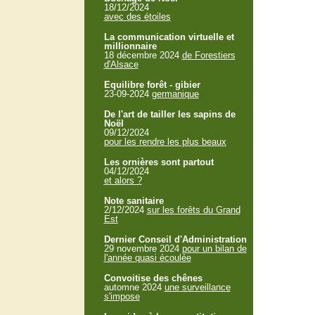
18/12/2024
avec des étoiles
La communication virtuelle et
millionnaire
18 décembre 2024
de Forestiers
d'Alsace
Equilibre forêt - gibier
23-09-2024
germanique
De l'art de tailler les sapins de
Noël
09/12/2024
pour les rendre les plus beaux
Les ornières sont partout
04/12/2024
et alors ?
Note sanitaire
2/12/2024
sur les forêts du Grand
Est
Dernier Conseil d'Administration
29 novembre 2024
pour un bilan de
l'année quasi écoulée
Convoitise des chênes
automne 2024
une surveillance
s'impose