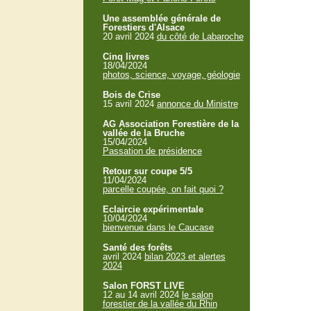
Une assemblée générale de
Forestiers d'Alsace
20 avril 2024
du côté de Labaroche
Cinq livres
18/04/2024
photos, science, voyage, géologie
Bois de Crise
15 avril 2024
annonce du Ministre
AG Association Forestière de la
vallée de la Bruche
15/04/2024
Passation de présidence
Retour sur coupe 5/5
11/04/2024
parcelle coupée, on fait quoi ?
Eclaircie expérimentale
10/04/2024
bienvenue dans le Caucase
Santé des forêts
avril 2024
bilan 2023 et alertes
2024
Salon FORST LIVE
12 au 14 avril 2024
le salon
forestier de la vallée du Rhin