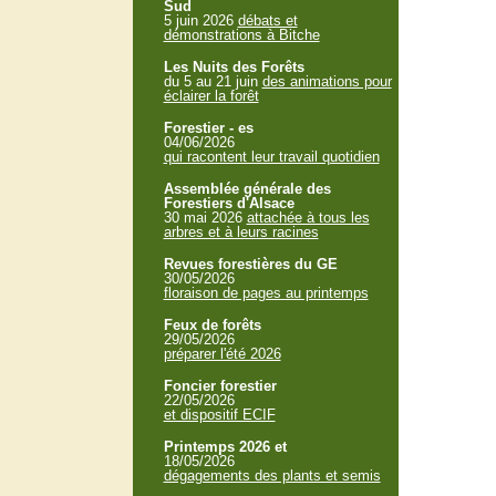
Sud
5 juin 2026
débats et
démonstrations à Bitche
Les Nuits des Forêts
du 5 au 21 juin
des animations pour
éclairer la forêt
Forestier - es
04/06/2026
qui racontent leur travail quotidien
Assemblée générale des
Forestiers d'Alsace
30 mai 2026
attachée à tous les
arbres et à leurs racines
Revues forestières du GE
30/05/2026
floraison de pages au printemps
Feux de forêts
29/05/2026
préparer l'été 2026
Foncier forestier
22/05/2026
et dispositif ECIF
Printemps 2026 et
18/05/2026
dégagements des plants et semis