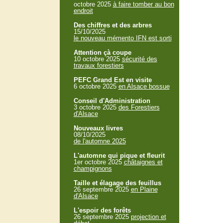
octobre 2025
à faire tomber au bon
endroit
Des chiffres et des arbres
15/10/2025
le nouveau mémento IFN est sorti
Attention çà coupe
10 octobre 2025
sécurité des
travaux forestiers
PEFC Grand Est en visite
6 octobre 2025
en Alsace bossue
Conseil d'Administration
3 octobre 2025
des Forestiers
d'Alsace
Nouveaux livres
08/10/2025
de l'automne 2025
L'automne qui pique et fleurit
1er octobre 2025
châtaignes et
champignons
Taille et élagage des feuillus
26 septembre 2025
en Plaine
d'Alsace
L'espoir des forêts
26 septembre 2025
projection et