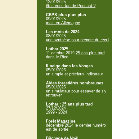
12/01/2025
êtes vous fan de Podcast ?
CBPS plus plus plus
09/01/2025
mais en Allemagne
Les mots de 2024
08/01/2025
une synthèse pour prendre du recul
Lothar 2025
11 octobre 2019
25 ans plus tard
dans le Ried
Il neige dans les Vosges
05/01/2025
un simple et précieux indicateur
Aides forestières nombreuses
05/01/2025
un simulateur pour essayer de s'y
retrouver
Lothar : 25 ans plus tard
27/12/2024
1999 - 2024
Forêt Magazine
décembre 2024
le dernier numéro
est de sortie
Bûchage de Noël