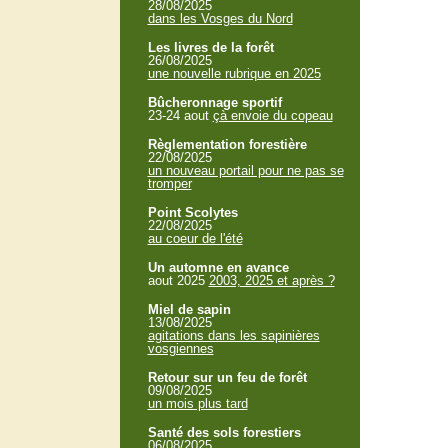
28/08/2025
dans les Vosges du Nord
Les livres de la forêt
26/08/2025
une nouvelle rubrique en 2025
Bûcheronnage sportif
23-24 aout
çà envoie du copeau
Règlementation forestière
22/08/2025
un nouveau portail pour ne pas se
tromper
Point Scolytes
22/08/2025
au coeur de l'été
Un automne en avance
aout 2025
2003, 2025 et après ?
Miel de sapin
13/08/2025
agitations dans les sapinières
vosgiennes
Retour sur un feu de forêt
09/08/2025
un mois plus tard
Santé des sols forestiers
06/08/2025