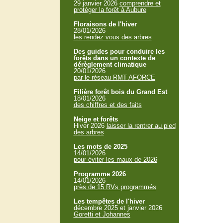
29 janvier 2026
comprendre et
protéger la forêt à Aubure
Floraisons de l'hiver
28/01/2026
les rendez vous des arbres
Des guides pour conduire les
forêts dans un contexte de
dérèglement climatique
20/01/2026
par le réseau RMT AFORCE
Filière forêt bois du Grand Est
18/01/2026
des chiffres et des faits
Neige et forêts
Hiver 2026
laisser la rentrer au pied
des arbres
Les mots de 2025
14/01/2026
pour éviter les maux de 2026
Programme 2026
14/01/2026
près de 15 RVs programmés
Les tempêtes de l'hiver
décembre 2025 et janvier 2026
Goretti et Johannes