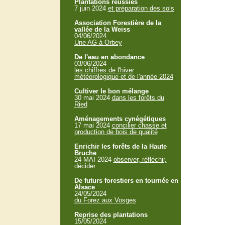
Plantations réussies
7 juin 2024
et préparation des sols
Association Forestière de la
vallée de la Weiss
04/06/2024
Une AG à Orbey
De l'eau en abondance
03/06/2024
les chiffres de l'hiver
météorologique et de l'année 2024
Cultiver le bon mélange
30 mai 2024
dans les forêts du
Ried
Aménagements cynégétiques
17 mai 2024
concilier chasse et
production de bois de qualité
Enrichir les forêts de la Haute
Bruche
24 MAI 2024
observer, réfléchir,
décider
De futurs forestiers en tournée en
Alsace
24/05/2024
du Forez aux Vosges
Reprise des plantations
15/05/2024