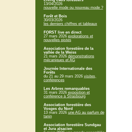
13/04/2026
nouvelle mode ou nouveau mode ?
Forêt et Bois
30/03/2026
les derniers chiffres et tableaux
FORST live en direct
27 mars 2026
explorations et
nouvelles pistes
Association forestière de la
vallée de la Weiss
21 mars 2026
démonstrations
mécaniques et AG
Journée Internationale des
Forêts
du 21 au 29 mars 2026
visites,
conférences
Les Arbres remarquables
31 mars 2026
exposition et
conférence à Strasbourg
Association forestière des
Vosges du Nord
13 mars 2026
une AG au parfum de
tanin
Association forestière Sundgau
et Jura alsacien