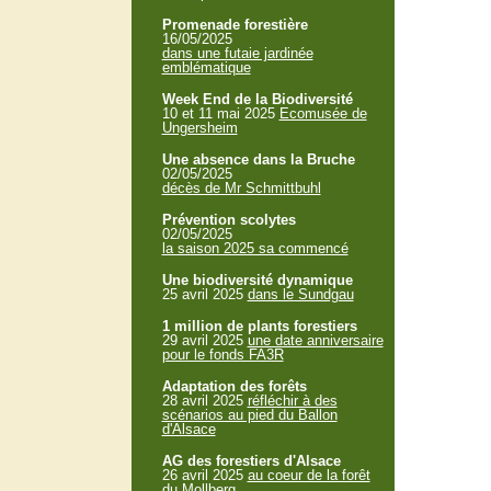
Promenade forestière
16/05/2025
dans une futaie jardinée
emblématique
Week End de la Biodiversité
10 et 11 mai 2025
Ecomusée de
Ungersheim
Une absence dans la Bruche
02/05/2025
décès de Mr Schmittbuhl
Prévention scolytes
02/05/2025
la saison 2025 sa commencé
Une biodiversité dynamique
25 avril 2025
dans le Sundgau
1 million de plants forestiers
29 avril 2025
une date anniversaire
pour le fonds FA3R
Adaptation des forêts
28 avril 2025
réfléchir à des
scénarios au pied du Ballon
d'Alsace
AG des forestiers d'Alsace
26 avril 2025
au coeur de la forêt
du Mollberg