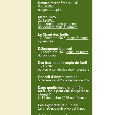
Revues forestières du GE
06/01/2026
neiges et sapins
Meteo 2025
22/12/2025
les températures grimpent
doucement mais sûrement
Le Chant des forêts
17 décembre 2025
et ses frissons
sylvestres
Débusquage à cheval
13 décembre 2025
dans les forêts
du Sundgau
Des jeux sous le sapin de Noël
15/12/2025
et bien entendu des jeux forestiers
Conseil d'Administration
5 décembre 2025
le dernier de 2025
Dans quelle mesure la filière
forêt - bois peut elle tempérer le
climat ?
le 10 décembre 2025
conférence
Les explorateurs du futur
19 et 20 novembre
Forest Innov