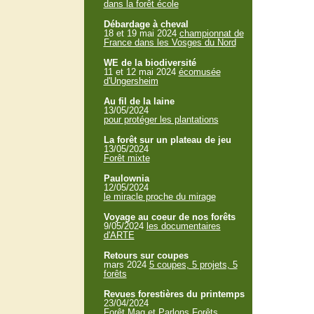
dans la forêt école
Débardage à cheval
18 et 19 mai 2024
championnat de
France dans les Vosges du Nord
WE de la biodiversité
11 et 12 mai 2024
écomusée
d'Ungersheim
Au fil de la laine
13/05/2024
pour protéger les plantations
La forêt sur un plateau de jeu
13/05/2024
Forêt mixte
Paulownia
12/05/2024
le miracle proche du mirage
Voyage au coeur de nos forêts
9/05/2024
les documentaires
d'ARTE
Retours sur coupes
mars 2024
5 coupes, 5 projets, 5
forêts
Revues forestières du printemps
23/04/2024
Forêt Mag et Parlons Forêts