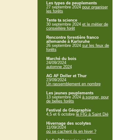
Les types de peuplements
27 septembre 2024
pour organiser
les forêts
Tente ta science
30 septembre 2024
et le métier de
conseillère forêt
Rencontre forestière franco
allemande à Karlsruhe
26 septembre 2024
sur les feux de
forêts
Marché du bois
24/09/2024
automne 2024
AG AF Doller et Thur
23/09/2024
Un rassemblement en nombre
Les jeunes peuplements
13 septembre 2024
à soigner, pour
de belles forêts
Festival de Géographie
4,5 et 6 octobre
le FIG à Saint Dié
Hivernage des scolytes
11/09/2024
où se cachent ils en hiver ?