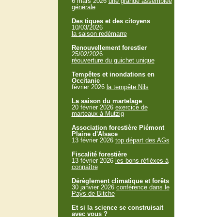
6 mars 2026
une grande assemblée
générale
Des tiques et des citoyens
10/03/2026
la saison redémarre
Renouvellement forestier
25/02/2026
réouverture du guichet unique
Tempêtes et inondations en
Occitanie
février 2026
la tempête Nils
La saison du martelage
20 février 2026
exercice de
marteaux à Mutzig
Association forestière Piémont
Plaine d'Alsace
13 février 2026
top départ des AGs
Fiscalité forestière
13 février 2026
les bons réflèxes à
connaître
Dérèglement climatique et forêts
30 janvier 2026
conférence dans le
Pays de Bitche
Et si la science se construisait
avec vous ?