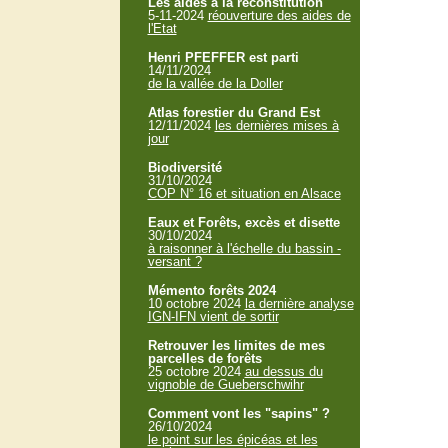
Les aides à la reconstitution
5-11-2024
réouverture des aides de
l'Etat
Henri PFEFFER est parti
14/11/2024
de la vallée de la Doller
Atlas forestier du Grand Est
12/11/2024
les dernières mises à
jour
Biodiversité
31/10/2024
COP N° 16 et situation en Alsace
Eaux et Forêts, excès et disette
30/10/2024
à raisonner à l'échelle du bassin -
versant ?
Mémento forêts 2024
10 octobre 2024
la dernière analyse
IGN-IFN vient de sortir
Retrouver les limites de mes
parcelles de forêts
25 octobre 2024
au dessus du
vignoble de Gueberschwihr
Comment vont les "sapins" ?
26/10/2024
le point sur les épicéas et les