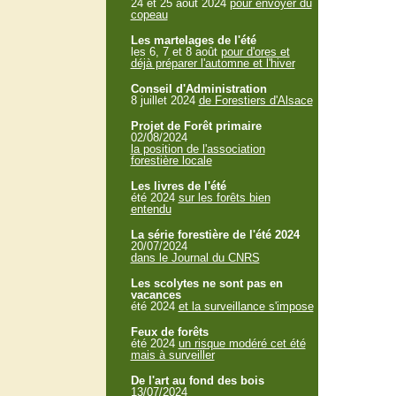
24 et 25 aout 2024
pour envoyer du
copeau
Les martelages de l'été
les 6, 7 et 8 août
pour d'ores et
déjà préparer l'automne et l'hiver
Conseil d'Administration
8 juillet 2024
de Forestiers d'Alsace
Projet de Forêt primaire
02/08/2024
la position de l'association
forestière locale
Les livres de l'été
été 2024
sur les forêts bien
entendu
La série forestière de l'été 2024
20/07/2024
dans le Journal du CNRS
Les scolytes ne sont pas en
vacances
été 2024
et la surveillance s'impose
Feux de forêts
été 2024
un risque modéré cet été
mais à surveiller
De l'art au fond des bois
13/07/2024