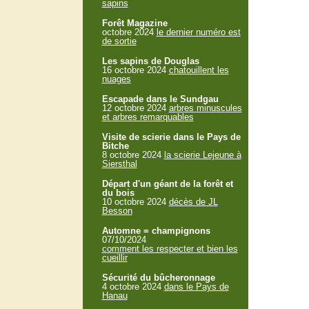
sapins
Forêt Magazine
octobre 2024
le dernier numéro est
de sortie
Les sapins de Douglas
16 octobre 2024
chatouillent les
nuages
Escapade dans le Sundgau
12 octobre 2024
arbres minuscules
et arbres remarquables
Visite de scierie dans le Pays de
Bitche
8 octobre 2024
la scierie Lejeune à
Siersthal
Départ d'un géant de la forêt et
du bois
10 octobre 2024
décès de JL
Besson
Automne = champignons
07/10/2024
comment les respecter et bien les
cueillir
Sécurité du bûcheronnage
4 octobre 2024
dans le Pays de
Hanau