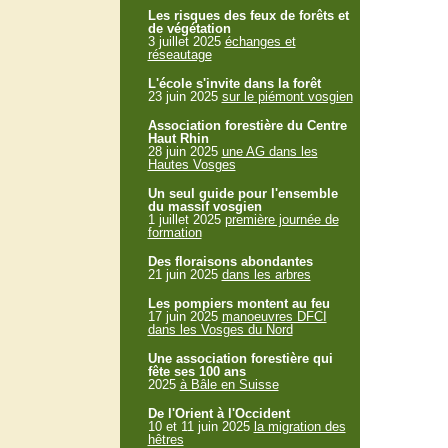
Les risques des feux de forêts et
de végétation
3 juillet 2025
échanges et
réseautage
L'école s'invite dans la forêt
23 juin 2025
sur le piémont vosgien
Association forestière du Centre
Haut Rhin
28 juin 2025
une AG dans les
Hautes Vosges
Un seul guide pour l'ensemble
du massif vosgien
1 juillet 2025
première journée de
formation
Des floraisons abondantes
21 juin 2025
dans les arbres
Les pompiers montent au feu
17 juin 2025
manoeuvres DFCI
dans les Vosges du Nord
Une association forestière qui
fête ses 100 ans
2025
à Bâle en Suisse
De l'Orient à l'Occident
10 et 11 juin 2025
la migration des
hêtres