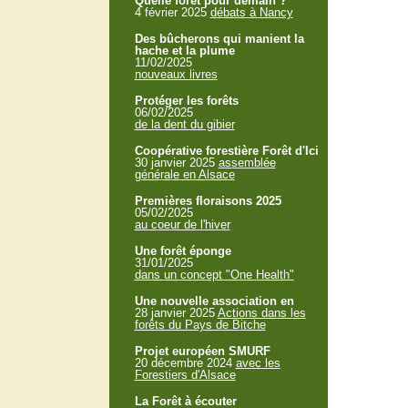
Quelle forêt pour demain ?
4 février 2025
débats à Nancy
Des bûcherons qui manient la
hache et la plume
11/02/2025
nouveaux livres
Protéger les forêts
06/02/2025
de la dent du gibier
Coopérative forestière Forêt d'Ici
30 janvier 2025
assemblée
générale en Alsace
Premières floraisons 2025
05/02/2025
au coeur de l'hiver
Une forêt éponge
31/01/2025
dans un concept "One Health"
Une nouvelle association en
28 janvier 2025
Actions dans les
forêts du Pays de Bitche
Projet européen SMURF
20 décembre 2024
avec les
Forestiers d'Alsace
La Forêt à écouter