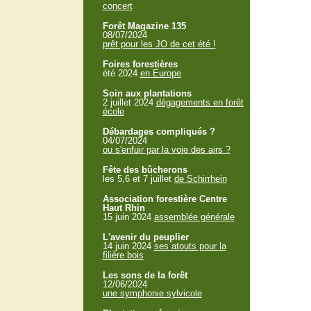
concert
Forêt Magazine 135
08/07/2024
prêt pour les JO de cet été !
Foires forestières
été 2024
en Europe
Soin aux plantations
2 juillet 2024
dégagements en forêt
école
Débardages compliqués ?
04/07/2024
ou s'enfuir par la voie des airs ?
Fête des bûcherons
les 5,6 et 7 juillet
de Schirrhein
Association forestière Centre
Haut Rhin
15 juin 2024
assemblée générale
L'avenir du peuplier
14 juin 2024
ses atouts pour la
filière bois
Les sons de la forêt
12/06/2024
une symphonie sylvicole