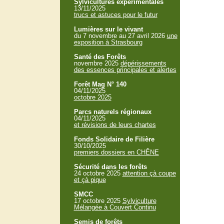
Sylvicultures expérimentales
13/11/2025
trucs et astuces pour le futur
Lumières sur le vivant
du 7 novembre au 27 avril 2026
une
exposition à Strasbourg
Santé des Forêts
novembre 2025
dépérissements
des essences principales et alertes
Forêt Mag N° 140
04/11/2025
octobre 2025
Parcs naturels régionaux
04/11/2025
et révisions de leurs chartes
Fonds Solidaire de Filière
30/10/2025
premiers dossiers en CHÊNE
Sécurité dans les forêts
24 octobre 2025
attention çà coupe
et çà pique
SMCC
17 octobre 2025
Sylviculture
Mélangée à Couvert Continu
Semis de forêts