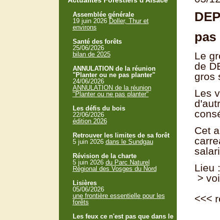
Actualités Forestiers d'Alsace
DEP
Assemblée générale
19 juin 2026
Doller, Thur et
environs
pas 
Santé des forêts
25/06/2026
Le gr
bilan de 2025
de DE
ANNULATION de la réunion
gros 
"Planter ou ne pas planter"
24/06/2026
ANNULATION de la réunion
Les v
"Planter ou ne pas planter"
d'aut
Les défis du bois
consé
22/06/2026
édition 2026
Cet a
Retrouver les limites de sa forêt
carre
5 juin 2026
dans le Sundgau
salar
Révision de la charte
5 juin 2026
du Parc Naturel
Lieu 
Régional des Vosges du Nord
> voi
Lisières
05/06/2026
une frontière essentielle pour les
<<<
r
forêts
Les feux ce n'est pas que dans le