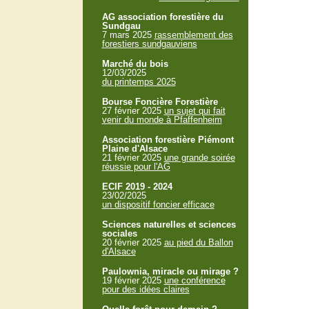
AG association forestière du
Sundgau
7 mars 2025
rassemblement des
forestiers sundgauviens
Marché du bois
12/03/2025
du printemps 2025
Bourse Foncière Forestière
27 février 2025
un sujet qui fait
venir du monde à Pfaffenheim
Association forestière Piémont
Plaine d'Alsace
21 février 2025
une grande soirée
réussie pour l'AG
ECIF 2019 - 2024
23/02/2025
un dispositif foncier efficace
Sciences naturelles et sciences
sociales
20 février 2025
au pied du Ballon
d'Alsace
Paulownia, miracle ou mirage ?
19 février 2025
une conférence
pour des idées claires