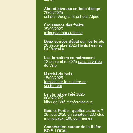
débat
Abri et bivouac en bois design
26/09/2025
col des Vosges et col des Alpes
Croissance des forêts
25/09/2025
rallongée mais ralentie
Deux soirées débat sur les forêts
26 septembre 2025
Herrlisheim et
La Vancelle
Les forestiers se redressent
12 septembre 2025
dans la vallée
de Villé
Marché du bois
15/09/2025
tension sur la matière en
septembre
Le climat de l'été 2025
06/09/2025
bilan de l'été météorologique
Bois et Forêts, quelles actions ?
29 août 2025
un sénateur, 200 élus
municipaux, 100 communes
Coopération autour de la filière
BOIS LOCAL