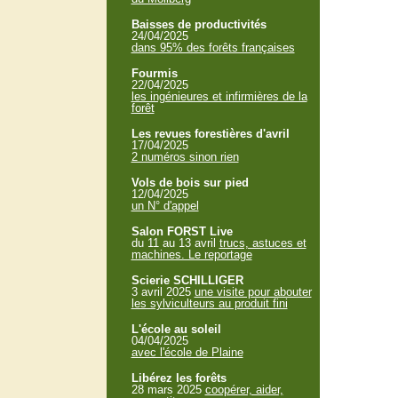
Baisses de productivités
24/04/2025
dans 95% des forêts françaises
Fourmis
22/04/2025
les ingénieures et infirmières de la
forêt
Les revues forestières d'avril
17/04/2025
2 numéros sinon rien
Vols de bois sur pied
12/04/2025
un N° d'appel
Salon FORST Live
du 11 au 13 avril
trucs, astuces et
machines. Le reportage
Scierie SCHILLIGER
3 avril 2025
une visite pour abouter
les sylviculteurs au produit fini
L'école au soleil
04/04/2025
avec l'école de Plaine
Libérez les forêts
28 mars 2025
coopérer, aider,