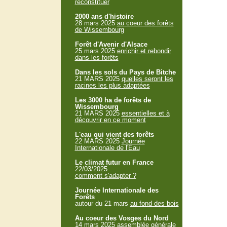
reconstituer
2000 ans d'histoire
28 mars 2025
au coeur des forêts
de Wissembourg
Forêt d'Avenir d'Alsace
25 mars 2025
enrichir et rebondir
dans les forêts
Dans les sols du Pays de Bitche
21 MARS 2025
quelles seront les
racines les plus adaptées
Les 3000 ha de forêts de
Wissembourg
21 MARS 2025
essentielles et à
découvrir en ce moment
L'eau qui vient des forêts
22 MARS 2025
Journée
Internationale de l'Eau
Le climat futur en France
22/03/2025
comment s'adapter ?
Journée Internationale des
Forêts
autour du 21 mars
au fond des bois
Au coeur des Vosges du Nord
14 mars 2025
assemblée générale