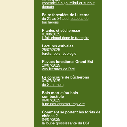
essentielle aujourd'hui et surtout
demain
Foire forestière de Lucerne
du 21 au 24 aout
balades de
bûcherons
Plantes et sécheresse
01/08/2025
il fait chaud donc je transpire
Lectures estivales
25/07/2025
forêts, bois, écologie
Revues forestières Grand Est
10/07/2025
vos lectures de l'été
Le concours de bûcherons
07/07/2025
de Schirrhein
Bois mort et/ou bois
combustible
06/07/2025
à ne pas opposer trop vite
Comment se portent les forêts de
chênes ?
04/07/2025
la loupe grossissante du DSF