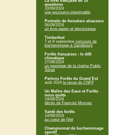
La forêt française en 10
questions
10/09/2024
une ressource inestimable
Portraits de forestiers alsaciens
06/09/2024
un livre papier et électronique
Timberfest
7 et 8 septembre
concours de
bûcheronnage à Sarrebourg
Forêts françaises : le défi
climatique
27/08/2024
un reportage de la chaîne Public
Sénat
Parlons Forêts du Grand Est
août 2024
la revue du CNPF
Un Maître des Eaux et Forêts
nous quitte
19/08/2024
décès de François Moyses
Santé des forêts
14/08/2024
au coeur de l'été
Championnat de bucheronnage
sportif