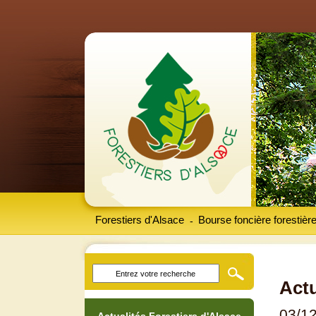
Forestiers d'Alsace
Bourse foncière forestièr
-
Actu
03/1