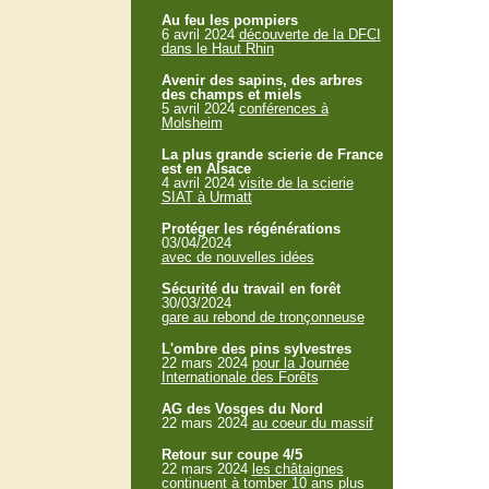
Au feu les pompiers
6 avril 2024
découverte de la DFCI
dans le Haut Rhin
Avenir des sapins, des arbres
des champs et miels
5 avril 2024
conférences à
Molsheim
La plus grande scierie de France
est en Alsace
4 avril 2024
visite de la scierie
SIAT à Urmatt
Protéger les régénérations
03/04/2024
avec de nouvelles idées
Sécurité du travail en forêt
30/03/2024
gare au rebond de tronçonneuse
L'ombre des pins sylvestres
22 mars 2024
pour la Journée
Internationale des Forêts
AG des Vosges du Nord
22 mars 2024
au coeur du massif
Retour sur coupe 4/5
22 mars 2024
les châtaignes
continuent à tomber 10 ans plus