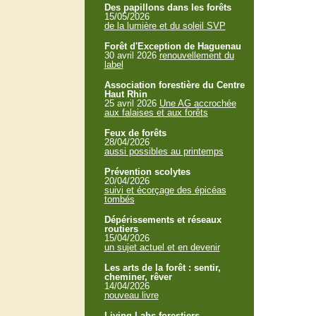
Des papillons dans les forêts
15/05/2026
de la lumière et du soleil SVP
Forêt d'Exception de Haguenau
30 avril 2026
renouvellement du
label
Association forestière du Centre
Haut Rhin
25 avril 2026
Une AG accrochée
aux falaises et aux forêts
Feux de forêts
28/04/2026
aussi possibles au printemps
Prévention scolytes
20/04/2026
suivi et écorçage des épicéas
tombés
Dépérissements et réseaux
routiers
15/04/2026
un sujet actuel et en devenir
Les arts de la forêt : sentir,
cheminer, rêver
14/04/2026
nouveau livre
Living Labs forestiers