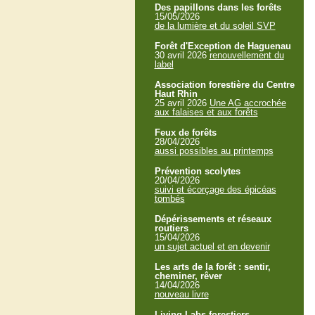
Des papillons dans les forêts
15/05/2026
de la lumière et du soleil SVP
Forêt d'Exception de Haguenau
30 avril 2026
renouvellement du
label
Association forestière du Centre
Haut Rhin
25 avril 2026
Une AG accrochée
aux falaises et aux forêts
Feux de forêts
28/04/2026
aussi possibles au printemps
Prévention scolytes
20/04/2026
suivi et écorçage des épicéas
tombés
Dépérissements et réseaux
routiers
15/04/2026
un sujet actuel et en devenir
Les arts de la forêt : sentir,
cheminer, rêver
14/04/2026
nouveau livre
Living Labs forestiers