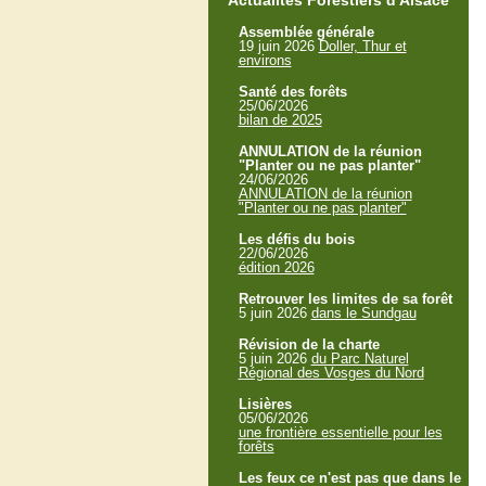
Actualités Forestiers d'Alsace
Assemblée générale
19 juin 2026
Doller, Thur et
environs
Santé des forêts
25/06/2026
bilan de 2025
ANNULATION de la réunion
"Planter ou ne pas planter"
24/06/2026
ANNULATION de la réunion
"Planter ou ne pas planter"
Les défis du bois
22/06/2026
édition 2026
Retrouver les limites de sa forêt
5 juin 2026
dans le Sundgau
Révision de la charte
5 juin 2026
du Parc Naturel
Régional des Vosges du Nord
Lisières
05/06/2026
une frontière essentielle pour les
forêts
Les feux ce n'est pas que dans le