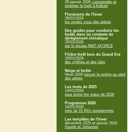
29 janvier 2026
comprendre et
protéger la forêt à Aubure
Floraisons de l'hiver
28/01/2026
les rendez vous des arbres
Des guides pour conduire les
forêts dans un contexte de
dérèglement climatique
20/01/2026
par le réseau RMT AFORCE
Filière forêt bois du Grand Est
18/01/2026
des chiffres et des faits
Neige et forêts
Hiver 2026
laisser la rentrer au pied
des arbres
Les mots de 2025
14/01/2026
pour éviter les maux de 2026
Programme 2026
14/01/2026
près de 15 RVs programmés
Les tempêtes de l'hiver
décembre 2025 et janvier 2026
Goretti et Johannes