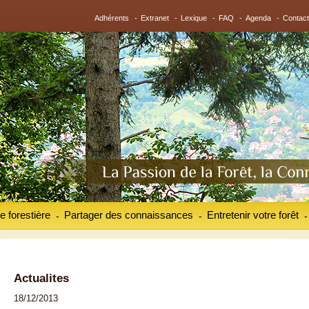
Adhérents
-
Extranet
-
Lexique
-
FAQ
-
Agenda
-
Contact
e forestière
Partager des connaissances
Entretenir votre forêt
-
-
-
Actualites
18/12/2013