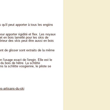
qu'il peut apporter à tous les engiins
pour apporter rigidité et flex. Les noyaux
t en bois lamellé pour les skis de
érieur des skis peut être aussi en bois
ent de glisser sont extraits de la même
l'usage exact de l'engin. Elle est le
du bois de hêtre. La schlitte
 la schlitte vosgienne, le pilote se
s-artisans-du-ski