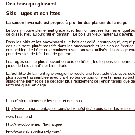
Des bois qui glissent
Skis, luges et schlittes
La saison hivernale est propice à profiter des plaisirs de la neige !
Le bois y trouve pleinement grâce avec les nombreuses formes et qualités 
de glisse, hier, aujourd'hui et demain ! Le bois un vieux matériau d'avenir.
Dans les
skis et les snowboards
, le bois est collé, contreplaqué, arqué 
des skis sont plutôt massifs dans les snowboards et les skis de freeride e
compétition. Le hêtre et le paulownia sont souvent utilisés. L'habillage ext
pour des skis de très haut de gamme.
Les
luges
sont le plus souvent en bois de frêne ; les lugeons qui permett
pièce de bois afin d'aller bien droits.
La
Schlitte
de la montagne vosgienne recèle une foultitude d'astuces selon 
plus souvent assemblée avec 3 à 4 sortes de bois différents mais surtout 
alsacienne permet de se dégager plus rapidement de l'engin tandis que dans
retrouve quasi en cage.
Plus d'informations sur les sites ci dessous
http://www.france-montagnes.com/webzine/style/le-bois-dans-les-veines-le
www.hessco.ch
http://www.boheme.fr/la-marque/
http://www.skis-bois-tardy.com/