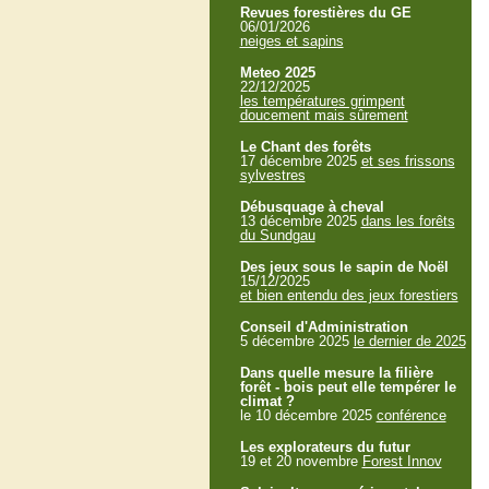
Revues forestières du GE
06/01/2026
neiges et sapins
Meteo 2025
22/12/2025
les températures grimpent
doucement mais sûrement
Le Chant des forêts
17 décembre 2025
et ses frissons
sylvestres
Débusquage à cheval
13 décembre 2025
dans les forêts
du Sundgau
Des jeux sous le sapin de Noël
15/12/2025
et bien entendu des jeux forestiers
Conseil d'Administration
5 décembre 2025
le dernier de 2025
Dans quelle mesure la filière
forêt - bois peut elle tempérer le
climat ?
le 10 décembre 2025
conférence
Les explorateurs du futur
19 et 20 novembre
Forest Innov