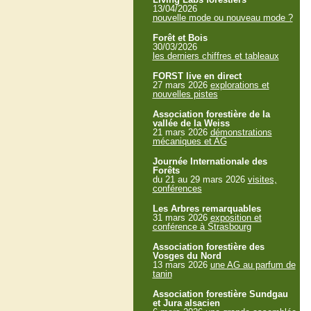
13/04/2026
nouvelle mode ou nouveau mode ?
Forêt et Bois
30/03/2026
les derniers chiffres et tableaux
FORST live en direct
27 mars 2026
explorations et
nouvelles pistes
Association forestière de la
vallée de la Weiss
21 mars 2026
démonstrations
mécaniques et AG
Journée Internationale des
Forêts
du 21 au 29 mars 2026
visites,
conférences
Les Arbres remarquables
31 mars 2026
exposition et
conférence à Strasbourg
Association forestière des
Vosges du Nord
13 mars 2026
une AG au parfum de
tanin
Association forestière Sundgau
et Jura alsacien