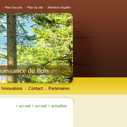
-
Plan d'accès
-
Plan du site
-
Mentions légales
Innovations
Contact
Partenaires
-
-
>
accueil
>
accueil
>
actualites