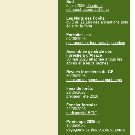
Sud
5 juin 2026
débats et
démonstrations à Bitche
Les Nuits des Forêts
du 5 au 21 juin
des animations pour
éclairer la forêt
Forestier - es
04/06/2026
qui racontent leur travail quotidien
Assemblée générale des
Forestiers d'Alsace
30 mai 2026
attachée à tous les
arbres et à leurs racines
Revues forestières du GE
30/05/2026
floraison de pages au printemps
Feux de forêts
29/05/2026
préparer l'été 2026
Foncier forestier
22/05/2026
et dispositif ECIF
Printemps 2026 et
18/05/2026
dégagements des plants et semis