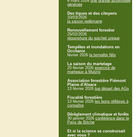
6 mars 2026
une grande assemblée
générale
Des tiques et des citoyens
10/03/2026
la saison redémarre
Renouvellement forestier
25/02/2026
réouverture du guichet unique
Tempêtes et inondations en
Occitanie
février 2026
la tempête Nils
La saison du martelage
20 février 2026
exercice de
marteaux à Mutzig
Association forestière Piémont
Plaine d'Alsace
13 février 2026
top départ des AGs
Fiscalité forestière
13 février 2026
les bons réflèxes à
connaître
Dérèglement climatique et forêts
30 janvier 2026
conférence dans le
Pays de Bitche
Et si la science se construisait
avec vous ?