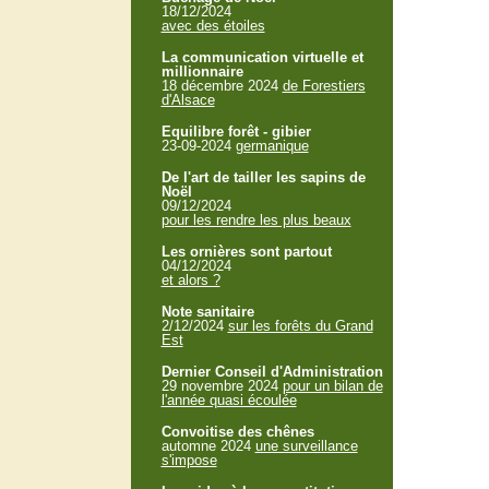
18/12/2024
avec des étoiles
La communication virtuelle et
millionnaire
18 décembre 2024
de Forestiers
d'Alsace
Equilibre forêt - gibier
23-09-2024
germanique
De l'art de tailler les sapins de
Noël
09/12/2024
pour les rendre les plus beaux
Les ornières sont partout
04/12/2024
et alors ?
Note sanitaire
2/12/2024
sur les forêts du Grand
Est
Dernier Conseil d'Administration
29 novembre 2024
pour un bilan de
l'année quasi écoulée
Convoitise des chênes
automne 2024
une surveillance
s'impose