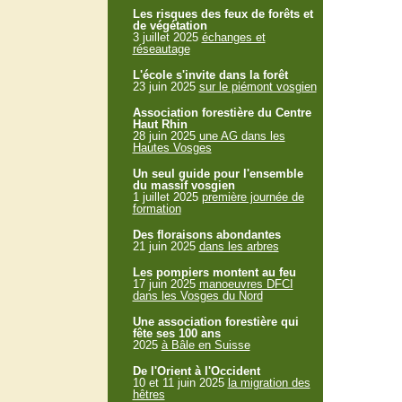
Les risques des feux de forêts et
de végétation
3 juillet 2025
échanges et
réseautage
L'école s'invite dans la forêt
23 juin 2025
sur le piémont vosgien
Association forestière du Centre
Haut Rhin
28 juin 2025
une AG dans les
Hautes Vosges
Un seul guide pour l'ensemble
du massif vosgien
1 juillet 2025
première journée de
formation
Des floraisons abondantes
21 juin 2025
dans les arbres
Les pompiers montent au feu
17 juin 2025
manoeuvres DFCI
dans les Vosges du Nord
Une association forestière qui
fête ses 100 ans
2025
à Bâle en Suisse
De l'Orient à l'Occident
10 et 11 juin 2025
la migration des
hêtres