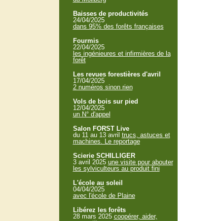
Baisses de productivités
24/04/2025
dans 95% des forêts françaises
Fourmis
22/04/2025
les ingénieures et infirmières de la
forêt
Les revues forestières d'avril
17/04/2025
2 numéros sinon rien
Vols de bois sur pied
12/04/2025
un N° d'appel
Salon FORST Live
du 11 au 13 avril
trucs, astuces et
machines. Le reportage
Scierie SCHILLIGER
3 avril 2025
une visite pour abouter
les sylviculteurs au produit fini
L'école au soleil
04/04/2025
avec l'école de Plaine
Libérez les forêts
28 mars 2025
coopérer, aider,