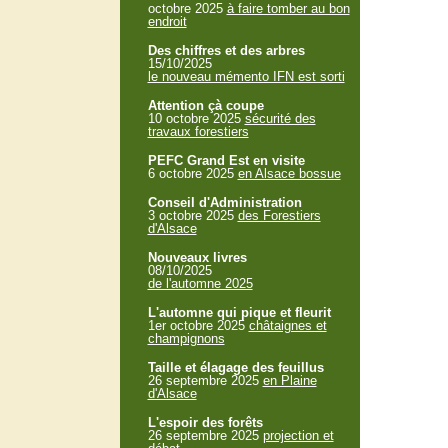
octobre 2025
à faire tomber au bon
endroit
Des chiffres et des arbres
15/10/2025
le nouveau mémento IFN est sorti
Attention çà coupe
10 octobre 2025
sécurité des
travaux forestiers
PEFC Grand Est en visite
6 octobre 2025
en Alsace bossue
Conseil d'Administration
3 octobre 2025
des Forestiers
d'Alsace
Nouveaux livres
08/10/2025
de l'automne 2025
L'automne qui pique et fleurit
1er octobre 2025
châtaignes et
champignons
Taille et élagage des feuillus
26 septembre 2025
en Plaine
d'Alsace
L'espoir des forêts
26 septembre 2025
projection et