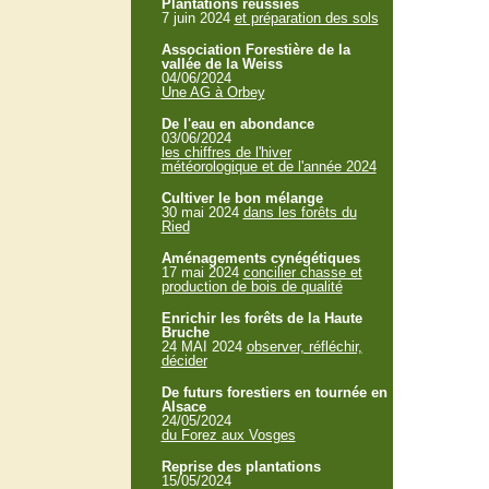
Plantations réussies
7 juin 2024
et préparation des sols
Association Forestière de la
vallée de la Weiss
04/06/2024
Une AG à Orbey
De l'eau en abondance
03/06/2024
les chiffres de l'hiver
météorologique et de l'année 2024
Cultiver le bon mélange
30 mai 2024
dans les forêts du
Ried
Aménagements cynégétiques
17 mai 2024
concilier chasse et
production de bois de qualité
Enrichir les forêts de la Haute
Bruche
24 MAI 2024
observer, réfléchir,
décider
De futurs forestiers en tournée en
Alsace
24/05/2024
du Forez aux Vosges
Reprise des plantations
15/05/2024