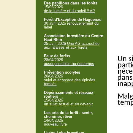
Des papillons dans les forêts
15/05/2026
de la lumière et du soleil SVP
Forêt d'Exception de Haguenau
30 avril 2026
renouvellement du
label
Association forestière du Centre
Haut Rhin
25 avril 2026
Une AG accrochée
aux falaises et aux forêts
Feux de forêts
Un s
28/04/2026
aussi possibles au printemps
parti
néce
Prévention scolytes
20/04/2026
dans
suivi et écorçage des épicéas
inap
tombés
Dépérissements et réseaux
Malg
routiers
15/04/2026
tempé
un sujet actuel et en devenir
Les arts de la forêt : sentir,
cheminer, rêver
14/04/2026
nouveau livre
Living Labs forestiers