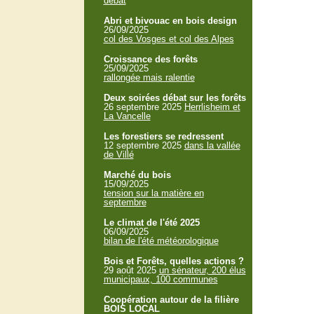
débat
Abri et bivouac en bois design
26/09/2025
col des Vosges et col des Alpes
Croissance des forêts
25/09/2025
rallongée mais ralentie
Deux soirées débat sur les forêts
26 septembre 2025
Herrlisheim et
La Vancelle
Les forestiers se redressent
12 septembre 2025
dans la vallée
de Villé
Marché du bois
15/09/2025
tension sur la matière en
septembre
Le climat de l'été 2025
06/09/2025
bilan de l'été météorologique
Bois et Forêts, quelles actions ?
29 août 2025
un sénateur, 200 élus
municipaux, 100 communes
Coopération autour de la filière
BOIS LOCAL