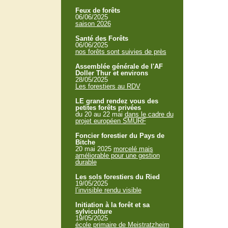
Feux de forêts
06/06/2025
saison 2026
Santé des Forêts
06/06/2025
nos forêts sont suivies de près
Assemblée générale de l'AF
Doller Thur et environs
28/05/2025
Les forestiers au RDV
LE grand rendez vous des
petites forêts privées
du 20 au 22 mai
dans le cadre du
projet européen SMURF
Foncier forestier du Pays de
Bitche
20 mai 2025
morcelé mais
améliorable pour une gestion
durable
Les sols forestiers du Ried
19/05/2025
l’invisible rendu visible
Initiation à la forêt et sa
sylviculture
19/05/2025
école primaire de Meistratzheim