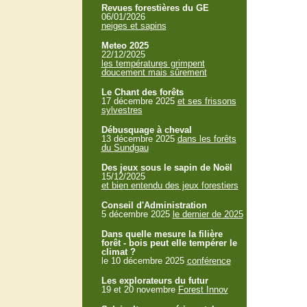
Revues forestières du GE
06/01/2026
neiges et sapins
Meteo 2025
22/12/2025
les températures grimpent
doucement mais sûrement
Le Chant des forêts
17 décembre 2025
et ses frissons
sylvestres
Débusquage à cheval
13 décembre 2025
dans les forêts
du Sundgau
Des jeux sous le sapin de Noël
15/12/2025
et bien entendu des jeux forestiers
Conseil d'Administration
5 décembre 2025
le dernier de 2025
Dans quelle mesure la filière
forêt - bois peut elle tempérer le
climat ?
le 10 décembre 2025
conférence
Les explorateurs du futur
19 et 20 novembre
Forest Innov