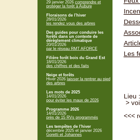
Feux 
29 janvier 2026
comprendre et
protéger la forêt à Aubure
Incen
Floraisons de l'hiver
28/01/2026
Desse
les rendez vous des arbres
Assoc
Des guides pour conduire les
forêts dans un contexte de
dérèglement climatique
Artic
20/01/2026
par le réseau RMT AFORCE
Les f
Filière forêt bois du Grand Est
18/01/2026
des chiffres et des faits
Neige et forêts
Hiver 2026
laisser la rentrer au pied
des arbres
Les mots de 2025
Lieu 
14/01/2026
pour éviter les maux de 2026
> voi
Programme 2026
14/01/2026
<<<
r
près de 15 RVs programmés
Les tempêtes de l'hiver
décembre 2025 et janvier 2026
Goretti et Johannes