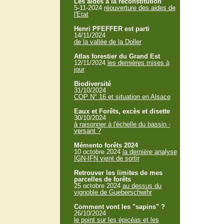
Les aides à la reconstitution
5-11-2024
réouverture des aides de
l'Etat
Henri PFEFFER est parti
14/11/2024
de la vallée de la Doller
Atlas forestier du Grand Est
12/11/2024
les dernières mises à
jour
Biodiversité
31/10/2024
COP N° 16 et situation en Alsace
Eaux et Forêts, excès et disette
30/10/2024
à raisonner à l'échelle du bassin -
versant ?
Mémento forêts 2024
10 octobre 2024
la dernière analyse
IGN-IFN vient de sortir
Retrouver les limites de mes
parcelles de forêts
25 octobre 2024
au dessus du
vignoble de Gueberschwihr
Comment vont les "sapins" ?
26/10/2024
le point sur les épicéas et les