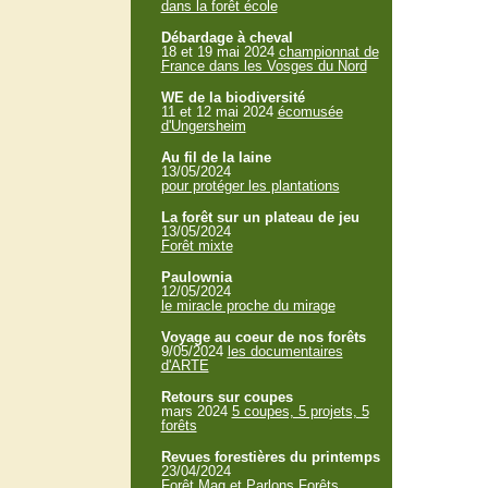
dans la forêt école
Débardage à cheval
18 et 19 mai 2024
championnat de
France dans les Vosges du Nord
WE de la biodiversité
11 et 12 mai 2024
écomusée
d'Ungersheim
Au fil de la laine
13/05/2024
pour protéger les plantations
La forêt sur un plateau de jeu
13/05/2024
Forêt mixte
Paulownia
12/05/2024
le miracle proche du mirage
Voyage au coeur de nos forêts
9/05/2024
les documentaires
d'ARTE
Retours sur coupes
mars 2024
5 coupes, 5 projets, 5
forêts
Revues forestières du printemps
23/04/2024
Forêt Mag et Parlons Forêts