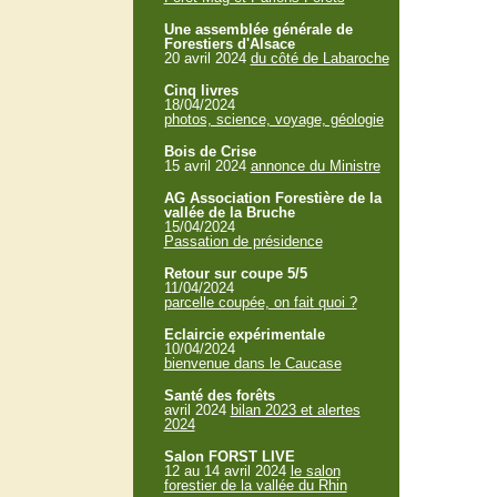
Une assemblée générale de
Forestiers d'Alsace
20 avril 2024
du côté de Labaroche
Cinq livres
18/04/2024
photos, science, voyage, géologie
Bois de Crise
15 avril 2024
annonce du Ministre
AG Association Forestière de la
vallée de la Bruche
15/04/2024
Passation de présidence
Retour sur coupe 5/5
11/04/2024
parcelle coupée, on fait quoi ?
Eclaircie expérimentale
10/04/2024
bienvenue dans le Caucase
Santé des forêts
avril 2024
bilan 2023 et alertes
2024
Salon FORST LIVE
12 au 14 avril 2024
le salon
forestier de la vallée du Rhin