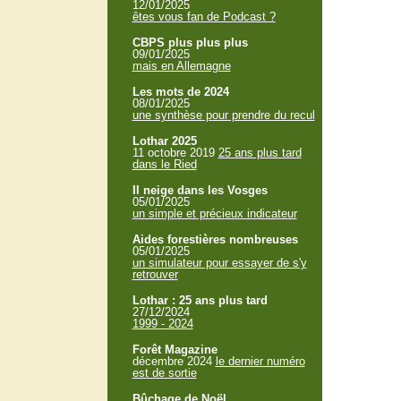
12/01/2025
êtes vous fan de Podcast ?
CBPS plus plus plus
09/01/2025
mais en Allemagne
Les mots de 2024
08/01/2025
une synthèse pour prendre du recul
Lothar 2025
11 octobre 2019
25 ans plus tard
dans le Ried
Il neige dans les Vosges
05/01/2025
un simple et précieux indicateur
Aides forestières nombreuses
05/01/2025
un simulateur pour essayer de s'y
retrouver
Lothar : 25 ans plus tard
27/12/2024
1999 - 2024
Forêt Magazine
décembre 2024
le dernier numéro
est de sortie
Bûchage de Noël