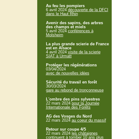
Au feu les pompiers
6 avril 2024
découverte de la DFCI
dans le Haut Rhin
Avenir des sapins, des arbres
des champs et miels
5 avril 2024
conférences à
Molsheim
La plus grande scierie de France
est en Alsace
4 avril 2024
visite de la scierie
SIAT à Urmatt
Protéger les régénérations
03/04/2024
avec de nouvelles idées
Sécurité du travail en forêt
30/03/2024
gare au rebond de tronçonneuse
L'ombre des pins sylvestres
22 mars 2024
pour la Journée
Internationale des Forêts
AG des Vosges du Nord
22 mars 2024
au coeur du massif
Retour sur coupe 4/5
22 mars 2024
les châtaignes
continuent à tomber 10 ans plus