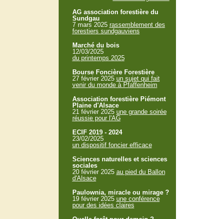
AG association forestière du
Sundgau
7 mars 2025
rassemblement des
forestiers sundgauviens
Marché du bois
12/03/2025
du printemps 2025
Bourse Foncière Forestière
27 février 2025
un sujet qui fait
venir du monde à Pfaffenheim
Association forestière Piémont
Plaine d'Alsace
21 février 2025
une grande soirée
réussie pour l'AG
ECIF 2019 - 2024
23/02/2025
un dispositif foncier efficace
Sciences naturelles et sciences
sociales
20 février 2025
au pied du Ballon
d'Alsace
Paulownia, miracle ou mirage ?
19 février 2025
une conférence
pour des idées claires