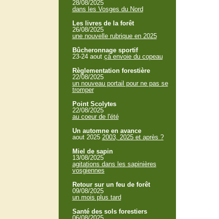
28/08/2025
dans les Vosges du Nord
Les livres de la forêt
26/08/2025
une nouvelle rubrique en 2025
Bûcheronnage sportif
23-24 aout
çà envoie du copeau
Règlementation forestière
22/08/2025
un nouveau portail pour ne pas se
tromper
Point Scolytes
22/08/2025
au coeur de l'été
Un automne en avance
aout 2025
2003, 2025 et après ?
Miel de sapin
13/08/2025
agitations dans les sapinières
vosgiennes
Retour sur un feu de forêt
09/08/2025
un mois plus tard
Santé des sols forestiers
06/08/2025