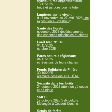
Sylvicultures expérimentales
13/11/2025
trucs et astuces pour le futur
Lumières sur le vivant
du 7 novembre au 27 avril 2026
une
exposition à Strasbourg
Santé des Forêts
novembre 2025
dépérissements
des essences principales et alertes
Forêt Mag N° 140
04/11/2025
octobre 2025
Parcs naturels régionaux
04/11/2025
et révisions de leurs chartes
Fonds Solidaire de Filière
30/10/2025
premiers dossiers en CHÊNE
Sécurité dans les forêts
24 octobre 2025
attention çà coupe
et çà pique
SMCC
17 octobre 2025
Sylviculture
Mélangée à Couvert Continu
Semis de forêts