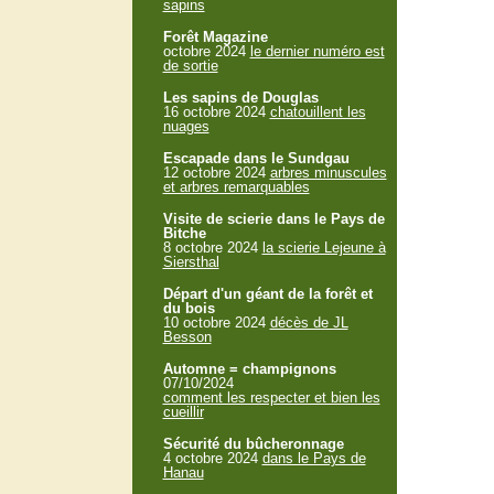
sapins
Forêt Magazine
octobre 2024
le dernier numéro est
de sortie
Les sapins de Douglas
16 octobre 2024
chatouillent les
nuages
Escapade dans le Sundgau
12 octobre 2024
arbres minuscules
et arbres remarquables
Visite de scierie dans le Pays de
Bitche
8 octobre 2024
la scierie Lejeune à
Siersthal
Départ d'un géant de la forêt et
du bois
10 octobre 2024
décès de JL
Besson
Automne = champignons
07/10/2024
comment les respecter et bien les
cueillir
Sécurité du bûcheronnage
4 octobre 2024
dans le Pays de
Hanau