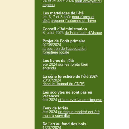
24 et 25 aout 2024
pour envoyer du
copeau
Les martelages de l'été
les 6, 7 et 8 août
pour d'ores et
déjà préparer l'automne et l'hiver
Conseil d'Administration
8 juillet 2024
de Forestiers d'Alsace
Projet de Forêt primaire
02/08/2024
la position de l'association
forestière locale
Les livres de l'été
été 2024
sur les forêts bien
entendu
La série forestière de l'été 2024
20/07/2024
dans le Journal du CNRS
Les scolytes ne sont pas en
vacances
été 2024
et la surveillance s'impose
Feux de forêts
été 2024
un risque modéré cet été
mais à surveiller
De l'art au fond des bois
13/07/2024