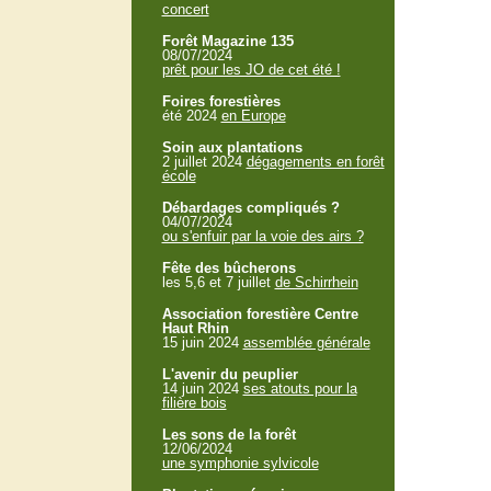
concert
Forêt Magazine 135
08/07/2024
prêt pour les JO de cet été !
Foires forestières
été 2024
en Europe
Soin aux plantations
2 juillet 2024
dégagements en forêt
école
Débardages compliqués ?
04/07/2024
ou s'enfuir par la voie des airs ?
Fête des bûcherons
les 5,6 et 7 juillet
de Schirrhein
Association forestière Centre
Haut Rhin
15 juin 2024
assemblée générale
L'avenir du peuplier
14 juin 2024
ses atouts pour la
filière bois
Les sons de la forêt
12/06/2024
une symphonie sylvicole