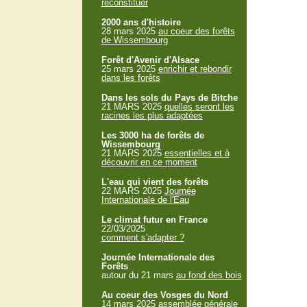
reconstituer
2000 ans d'histoire
28 mars 2025
au coeur des forêts
de Wissembourg
Forêt d'Avenir d'Alsace
25 mars 2025
enrichir et rebondir
dans les forêts
Dans les sols du Pays de Bitche
21 MARS 2025
quelles seront les
racines les plus adaptées
Les 3000 ha de forêts de
Wissembourg
21 MARS 2025
essentielles et à
découvrir en ce moment
L'eau qui vient des forêts
22 MARS 2025
Journée
Internationale de l'Eau
Le climat futur en France
22/03/2025
comment s'adapter ?
Journée Internationale des
Forêts
autour du 21 mars
au fond des bois
Au coeur des Vosges du Nord
14 mars 2025
assemblée générale