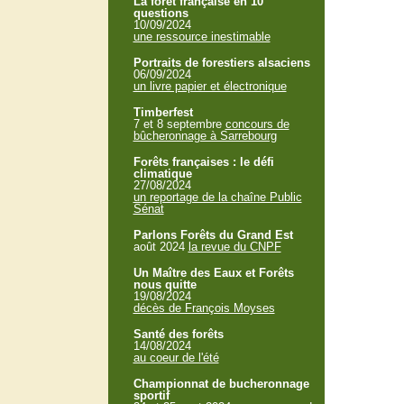
La forêt française en 10
questions
10/09/2024
une ressource inestimable
Portraits de forestiers alsaciens
06/09/2024
un livre papier et électronique
Timberfest
7 et 8 septembre
concours de
bûcheronnage à Sarrebourg
Forêts françaises : le défi
climatique
27/08/2024
un reportage de la chaîne Public
Sénat
Parlons Forêts du Grand Est
août 2024
la revue du CNPF
Un Maître des Eaux et Forêts
nous quitte
19/08/2024
décès de François Moyses
Santé des forêts
14/08/2024
au coeur de l'été
Championnat de bucheronnage
sportif