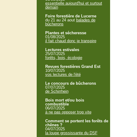
essentielle aujourd'hui et surtout
demain
Foire forestière de Lucerne
du 21 au 24 aout
balades de
bûcherons
Plantes et sécheresse
01/08/2025
il fait chaud donc je transpire
Lectures estivales
25/07/2025
forêts, bois, écologie
Revues forestières Grand Est
10/07/2025
vos lectures de l'été
Le concours de bûcherons
07/07/2025
de Schirrhein
Bois mort et/ou bois
combustible
06/07/2025
à ne pas opposer trop vite
Comment se portent les forêts de
chênes ?
04/07/2025
la loupe grossissante du DSF