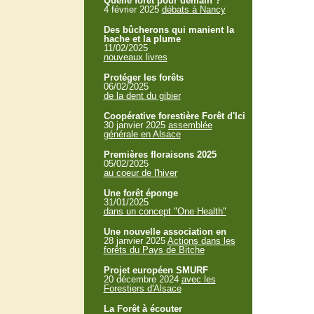
Quelle forêt pour demain ?
4 février 2025
débats à Nancy
Des bûcherons qui manient la
hache et la plume
11/02/2025
nouveaux livres
Protéger les forêts
06/02/2025
de la dent du gibier
Coopérative forestière Forêt d'Ici
30 janvier 2025
assemblée
générale en Alsace
Premières floraisons 2025
05/02/2025
au coeur de l'hiver
Une forêt éponge
31/01/2025
dans un concept "One Health"
Une nouvelle association en
28 janvier 2025
Actions dans les
forêts du Pays de Bitche
Projet européen SMURF
20 décembre 2024
avec les
Forestiers d'Alsace
La Forêt à écouter