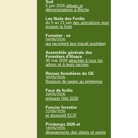
Sud
5 juin 2026
débats et
démonstrations à Bitche
Les Nuits des Forêts
du 5 au 21 juin
des animations pour
éclairer la forêt
Forestier - es
04/06/2026
qui racontent leur travail quotidien
Assemblée générale des
Forestiers d'Alsace
30 mai 2026
attachée à tous les
arbres et à leurs racines
Revues forestières du GE
30/05/2026
floraison de pages au printemps
Feux de forêts
29/05/2026
préparer l'été 2026
Foncier forestier
22/05/2026
et dispositif ECIF
Printemps 2026 et
18/05/2026
dégagements des plants et semis