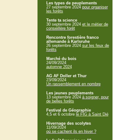
Les types de peuplements
27 septembre 2024
pour organiser
les forêts
Tente ta science
30 septembre 2024
et le métier de
conseillère forêt
Rencontre forestière franco
allemande à Karlsruhe
26 septembre 2024
sur les feux de
forêts
Marché du bois
24/09/2024
automne 2024
AG AF Doller et Thur
23/09/2024
Un rassemblement en nombre
Les jeunes peuplements
13 septembre 2024
à soigner, pour
de belles forêts
Festival de Géographie
4,5 et 6 octobre
le FIG à Saint Dié
Hivernage des scolytes
11/09/2024
où se cachent ils en hiver ?