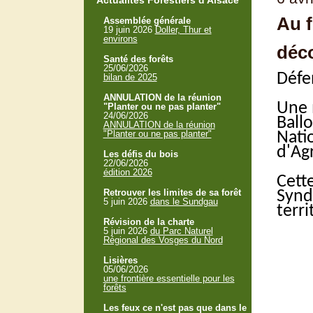
Actualités Forestiers d'Alsace
Au f
Assemblée générale
19 juin 2026
Doller, Thur et
environs
déco
Santé des forêts
25/06/2026
Défe
bilan de 2025
ANNULATION de la réunion
Une m
"Planter ou ne pas planter"
24/06/2026
Ballo
ANNULATION de la réunion
"Planter ou ne pas planter"
Natio
d'Ag
Les défis du bois
22/06/2026
édition 2026
Cett
Retrouver les limites de sa forêt
Synd
5 juin 2026
dans le Sundgau
terri
Révision de la charte
5 juin 2026
du Parc Naturel
Régional des Vosges du Nord
Lisières
05/06/2026
une frontière essentielle pour les
forêts
Les feux ce n'est pas que dans le