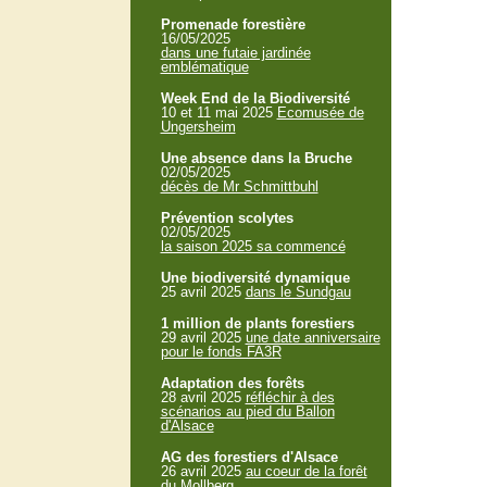
Promenade forestière
16/05/2025
dans une futaie jardinée
emblématique
Week End de la Biodiversité
10 et 11 mai 2025
Ecomusée de
Ungersheim
Une absence dans la Bruche
02/05/2025
décès de Mr Schmittbuhl
Prévention scolytes
02/05/2025
la saison 2025 sa commencé
Une biodiversité dynamique
25 avril 2025
dans le Sundgau
1 million de plants forestiers
29 avril 2025
une date anniversaire
pour le fonds FA3R
Adaptation des forêts
28 avril 2025
réfléchir à des
scénarios au pied du Ballon
d'Alsace
AG des forestiers d'Alsace
26 avril 2025
au coeur de la forêt
du Mollberg