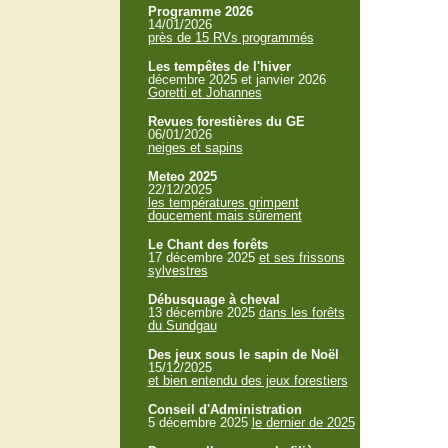
Programme 2026
14/01/2026
près de 15 RVs programmés
Les tempêtes de l'hiver
décembre 2025 et janvier 2026
Goretti et Johannes
Revues forestières du GE
06/01/2026
neiges et sapins
Meteo 2025
22/12/2025
les températures grimpent
doucement mais sûrement
Le Chant des forêts
17 décembre 2025
et ses frissons
sylvestres
Débusquage à cheval
13 décembre 2025
dans les forêts
du Sundgau
Des jeux sous le sapin de Noël
15/12/2025
et bien entendu des jeux forestiers
Conseil d'Administration
5 décembre 2025
le dernier de 2025