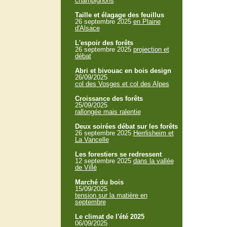
champignons
Taille et élagage des feuillus
26 septembre 2025
en Plaine
d'Alsace
L'espoir des forêts
26 septembre 2025
projection et
débat
Abri et bivouac en bois design
26/09/2025
col des Vosges et col des Alpes
Croissance des forêts
25/09/2025
rallongée mais ralentie
Deux soirées débat sur les forêts
26 septembre 2025
Herrlisheim et
La Vancelle
Les forestiers se redressent
12 septembre 2025
dans la vallée
de Villé
Marché du bois
15/09/2025
tension sur la matière en
septembre
Le climat de l'été 2025
06/09/2025