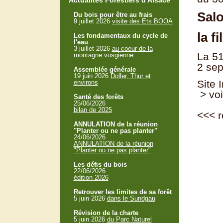
Actualités Forestiers d'Alsace
Salo
Du bois pour être au frais
9 juillet 2026
visite des Ets BOOA
la f
Les fondamentaux du cycle de
l'eau
3 juillet 2026
au coeur de la
La 51
montagne vosgienne
2 sep
Assemblée générale
19 juin 2026
Doller, Thur et
Site 
environs
> voi
Santé des forêts
25/06/2026
bilan de 2025
<<<
r
ANNULATION de la réunion
"Planter ou ne pas planter"
24/06/2026
ANNULATION de la réunion
"Planter ou ne pas planter"
Les défis du bois
22/06/2026
édition 2026
Retrouver les limites de sa forêt
5 juin 2026
dans le Sundgau
Révision de la charte
5 juin 2026
du Parc Naturel