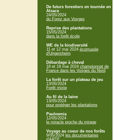
De futurs forestiers en tournée en
Alsace
24/05/2024
du Forez aux Vosges
Reprise des plantations
15/05/2024
dans la forêt école
WE de la biodiversité
11 et 12 mai 2024
écomusée
d'Ungersheim
Débardage à cheval
18 et 19 mai 2024
championnat de
France dans les Vosges du Nord
La forêt sur un plateau de jeu
13/05/2024
Forêt mixte
Au fil de la laine
13/05/2024
pour protéger les plantations
Paulownia
12/05/2024
le miracle proche du mirage
Voyage au coeur de nos forêts
9/05/2024
les documentaires
d'ARTE