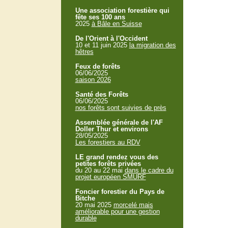
Une association forestière qui
fête ses 100 ans
2025
à Bâle en Suisse
De l'Orient à l'Occident
10 et 11 juin 2025
la migration des
hêtres
Feux de forêts
06/06/2025
saison 2026
Santé des Forêts
06/06/2025
nos forêts sont suivies de près
Assemblée générale de l'AF
Doller Thur et environs
28/05/2025
Les forestiers au RDV
LE grand rendez vous des
petites forêts privées
du 20 au 22 mai
dans le cadre du
projet européen SMURF
Foncier forestier du Pays de
Bitche
20 mai 2025
morcelé mais
améliorable pour une gestion
durable