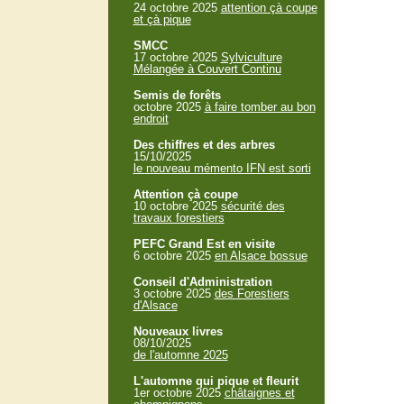
24 octobre 2025
attention çà coupe
et çà pique
SMCC
17 octobre 2025
Sylviculture
Mélangée à Couvert Continu
Semis de forêts
octobre 2025
à faire tomber au bon
endroit
Des chiffres et des arbres
15/10/2025
le nouveau mémento IFN est sorti
Attention çà coupe
10 octobre 2025
sécurité des
travaux forestiers
PEFC Grand Est en visite
6 octobre 2025
en Alsace bossue
Conseil d'Administration
3 octobre 2025
des Forestiers
d'Alsace
Nouveaux livres
08/10/2025
de l'automne 2025
L'automne qui pique et fleurit
1er octobre 2025
châtaignes et