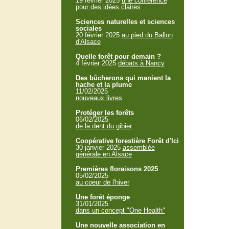
19 février 2025
une conférence
pour des idées claires
Sciences naturelles et sciences
sociales
20 février 2025
au pied du Ballon
d'Alsace
Quelle forêt pour demain ?
4 février 2025
débats à Nancy
Des bûcherons qui manient la
hache et la plume
11/02/2025
nouveaux livres
Protéger les forêts
06/02/2025
de la dent du gibier
Coopérative forestière Forêt d'Ici
30 janvier 2025
assemblée
générale en Alsace
Premières floraisons 2025
05/02/2025
au coeur de l'hiver
Une forêt éponge
31/01/2025
dans un concept "One Health"
Une nouvelle association en