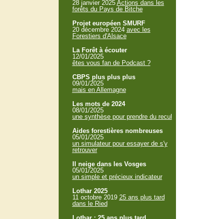
28 janvier 2025
Actions dans les
forêts du Pays de Bitche
Projet européen SMURF
20 décembre 2024
avec les
Forestiers d'Alsace
La Forêt à écouter
12/01/2025
êtes vous fan de Podcast ?
CBPS plus plus plus
09/01/2025
mais en Allemagne
Les mots de 2024
08/01/2025
une synthèse pour prendre du recul
Aides forestières nombreuses
05/01/2025
un simulateur pour essayer de s'y
retrouver
Il neige dans les Vosges
05/01/2025
un simple et précieux indicateur
Lothar 2025
11 octobre 2019
25 ans plus tard
dans le Ried
Lothar : 25 ans plus tard