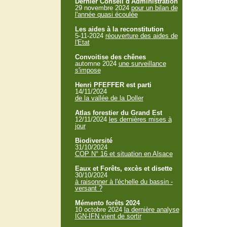
Dernier Conseil d'Administration
29 novembre 2024
pour un bilan de
l'année quasi écoulée
Les aides à la reconstitution
5-11-2024
réouverture des aides de
l'Etat
Convoitise des chênes
automne 2024
une surveillance
s'impose
Henri PFEFFER est parti
14/11/2024
de la vallée de la Doller
Atlas forestier du Grand Est
12/11/2024
les dernières mises à
jour
Biodiversité
31/10/2024
COP N° 16 et situation en Alsace
Eaux et Forêts, excès et disette
30/10/2024
à raisonner à l'échelle du bassin -
versant ?
Mémento forêts 2024
10 octobre 2024
la dernière analyse
IGN-IFN vient de sortir