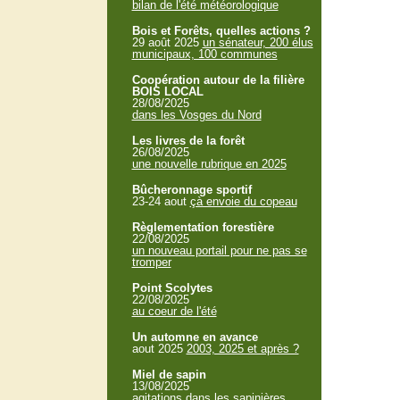
bilan de l'été météorologique
Bois et Forêts, quelles actions ?
29 août 2025
un sénateur, 200 élus
municipaux, 100 communes
Coopération autour de la filière
BOIS LOCAL
28/08/2025
dans les Vosges du Nord
Les livres de la forêt
26/08/2025
une nouvelle rubrique en 2025
Bûcheronnage sportif
23-24 aout
çà envoie du copeau
Règlementation forestière
22/08/2025
un nouveau portail pour ne pas se
tromper
Point Scolytes
22/08/2025
au coeur de l'été
Un automne en avance
aout 2025
2003, 2025 et après ?
Miel de sapin
13/08/2025
agitations dans les sapinières