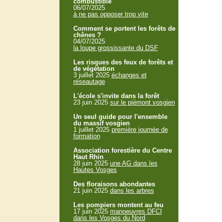
combustible
06/07/2025
à ne pas opposer trop vite
Comment se portent les forêts de
chênes ?
04/07/2025
la loupe grossissante du DSF
Les risques des feux de forêts et
de végétation
3 juillet 2025
échanges et
réseautage
L'école s'invite dans la forêt
23 juin 2025
sur le piémont vosgien
Un seul guide pour l'ensemble
du massif vosgien
1 juillet 2025
première journée de
formation
Association forestière du Centre
Haut Rhin
28 juin 2025
une AG dans les
Hautes Vosges
Des floraisons abondantes
21 juin 2025
dans les arbres
Les pompiers montent au feu
17 juin 2025
manoeuvres DFCI
dans les Vosges du Nord