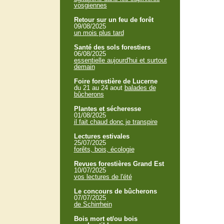
vosgiennes
Retour sur un feu de forêt
09/08/2025
un mois plus tard
Santé des sols forestiers
06/08/2025
essentielle aujourd'hui et surtout
demain
Foire forestière de Lucerne
du 21 au 24 aout
balades de
bûcherons
Plantes et sécheresse
01/08/2025
il fait chaud donc je transpire
Lectures estivales
25/07/2025
forêts, bois, écologie
Revues forestières Grand Est
10/07/2025
vos lectures de l'été
Le concours de bûcherons
07/07/2025
de Schirrhein
Bois mort et/ou bois