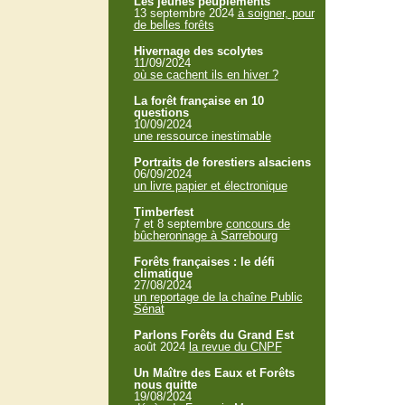
Les jeunes peuplements
13 septembre 2024
à soigner, pour
de belles forêts
Hivernage des scolytes
11/09/2024
où se cachent ils en hiver ?
La forêt française en 10
questions
10/09/2024
une ressource inestimable
Portraits de forestiers alsaciens
06/09/2024
un livre papier et électronique
Timberfest
7 et 8 septembre
concours de
bûcheronnage à Sarrebourg
Forêts françaises : le défi
climatique
27/08/2024
un reportage de la chaîne Public
Sénat
Parlons Forêts du Grand Est
août 2024
la revue du CNPF
Un Maître des Eaux et Forêts
nous quitte
19/08/2024