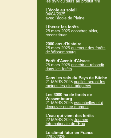
les sylviculteurs au produit fini
L'école au soleil
04/04/2025
avec l'école de Plaine
Libérez les forêts
28 mars 2025
coopérer, aider,
reconstituer
2000 ans d'histoire
28 mars 2025
au coeur des forêts
de Wissembourg
Forêt d'Avenir d'Alsace
25 mars 2025
enrichir et rebondir
dans les forêts
Dans les sols du Pays de Bitche
21 MARS 2025
quelles seront les
racines les plus adaptées
Les 3000 ha de forêts de
Wissembourg
21 MARS 2025
essentielles et à
découvrir en ce moment
L'eau qui vient des forêts
22 MARS 2025
Journée
Internationale de l'Eau
Le climat futur en France
22/03/2025