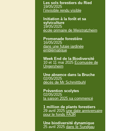
Les sols forestiers du Ried
19/05/2025
l’invisible rendu visible
Initiation à la forêt et sa
sylviculture
19/05/2025
école primaire de Meistratzheim
Promenade forestière
16/05/2025
dans une futaie jardinée
emblématique
Week End de la Biodiversité
10 et 11 mai 2025
Ecomusée de
Ungersheim
Une absence dans la Bruche
02/05/2025
décès de Mr Schmittbuhl
Prévention scolytes
02/05/2025
la saison 2025 sa commencé
1 million de plants forestiers
29 avril 2025
une date anniversaire
pour le fonds FA3R
Une biodiversité dynamique
25 avril 2025
dans le Sundgau