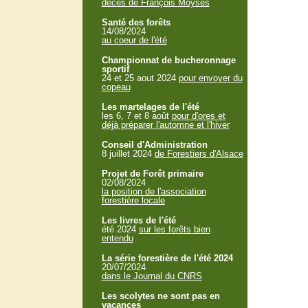
décès de François Moyses
Santé des forêts
14/08/2024
au coeur de l'été
Championnat de bucheronnage
sportif
24 et 25 aout 2024
pour envoyer du
copeau
Les martelages de l'été
les 6, 7 et 8 août
pour d'ores et
déjà préparer l'automne et l'hiver
Conseil d'Administration
8 juillet 2024
de Forestiers d'Alsace
Projet de Forêt primaire
02/08/2024
la position de l'association
forestière locale
Les livres de l'été
été 2024
sur les forêts bien
entendu
La série forestière de l'été 2024
20/07/2024
dans le Journal du CNRS
Les scolytes ne sont pas en
vacances