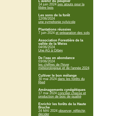
L'avenir du peuplier
14 juin 2024
ses atouts pour la
filière bois
Les sons de la forêt
12/06/2024
une symphonie sylvicole
Plantations réussies
7 juin 2024
et préparation des sols
Association Forestière de la
vallée de la Weiss
04/06/2024
Une AG à Orbey
De l'eau en abondance
03/06/2024
les chiffres de l'hiver
météorologique et de l'année 2024
Cultiver le bon mélange
30 mai 2024
dans les forêts du
Ried
Aménagements cynégétiques
17 mai 2024
concilier chasse et
production de bois de qualité
Enrichir les forêts de la Haute
Bruche
24 MAI 2024
observer, réfléchir,
décider