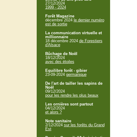
27/12/2024
1999 - 2024
Forêt Magazine
décembre 2024
le dernier numéro
est de sortie
La communication virtuelle et
millionnaire
18 décembre 2024
de Forestiers
d'Alsace
Bûchage de Noël
18/12/2024
avec des étoiles
Equilibre forêt - gibier
23-09-2024
germanique
De l'art de tailler les sapins de
Noël
09/12/2024
pour les rendre les plus beaux
Les ornières sont partout
04/12/2024
et alors ?
Note sanitaire
2/12/2024
sur les forêts du Grand
Est