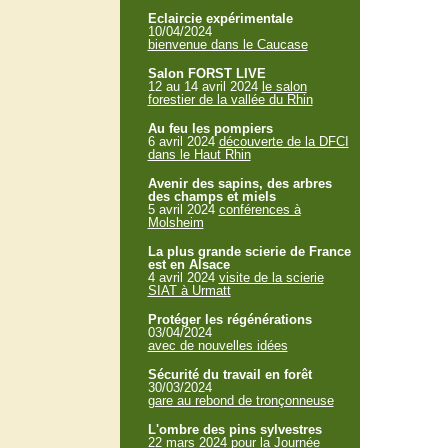
Eclaircie expérimentale
10/04/2024
bienvenue dans le Caucase
Salon FORST LIVE
12 au 14 avril 2024
le salon
forestier de la vallée du Rhin
Au feu les pompiers
6 avril 2024
découverte de la DFCI
dans le Haut Rhin
Avenir des sapins, des arbres
des champs et miels
5 avril 2024
conférences à
Molsheim
La plus grande scierie de France
est en Alsace
4 avril 2024
visite de la scierie
SIAT à Urmatt
Protéger les régénérations
03/04/2024
avec de nouvelles idées
Sécurité du travail en forêt
30/03/2024
gare au rebond de tronçonneuse
L'ombre des pins sylvestres
22 mars 2024
pour la Journée