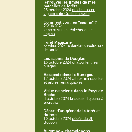
Retrouver les limites de mes
parcelles de forêts
25 octobre 2024
au dessus du
vignoble de Gueberschwihr
Comment vont les "sapins" ?
26/10/2024
le point sur les épicéas et les
sapins
Forêt Magazine
octobre 2024
le dernier numéro est
de sortie
Les sapins de Douglas
16 octobre 2024
chatouillent les
nuages
Escapade dans le Sundgau
12 octobre 2024
arbres minuscules
et arbres remarquables
Visite de scierie dans le Pays de
Bitche
8 octobre 2024
la scierie Lejeune à
Siersthal
Départ d'un géant de la forêt et
du bois
10 octobre 2024
décès de JL
Besson
Automne = champignons