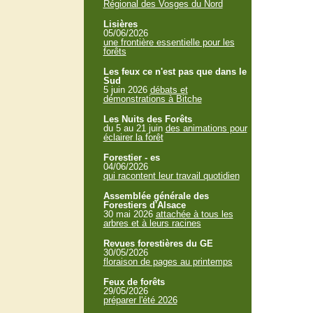
Régional des Vosges du Nord
Lisières
05/06/2026
une frontière essentielle pour les
forêts
Les feux ce n'est pas que dans le
Sud
5 juin 2026
débats et
démonstrations à Bitche
Les Nuits des Forêts
du 5 au 21 juin
des animations pour
éclairer la forêt
Forestier - es
04/06/2026
qui racontent leur travail quotidien
Assemblée générale des
Forestiers d'Alsace
30 mai 2026
attachée à tous les
arbres et à leurs racines
Revues forestières du GE
30/05/2026
floraison de pages au printemps
Feux de forêts
29/05/2026
préparer l'été 2026