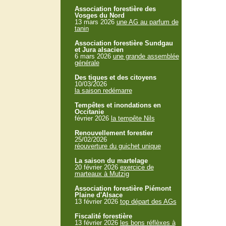
Association forestière des
Vosges du Nord
13 mars 2026
une AG au parfum de
tanin
Association forestière Sundgau
et Jura alsacien
6 mars 2026
une grande assemblée
générale
Des tiques et des citoyens
10/03/2026
la saison redémarre
Tempêtes et inondations en
Occitanie
février 2026
la tempête Nils
Renouvellement forestier
25/02/2026
réouverture du guichet unique
La saison du martelage
20 février 2026
exercice de
marteaux à Mutzig
Association forestière Piémont
Plaine d'Alsace
13 février 2026
top départ des AGs
Fiscalité forestière
13 février 2026
les bons réflèxes à