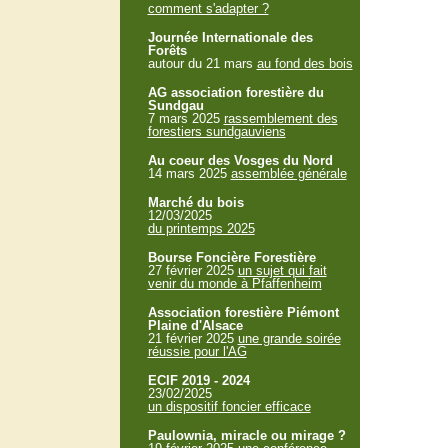
comment s'adapter ?
Journée Internationale des
Forêts
autour du 21 mars
au fond des bois
AG association forestière du
Sundgau
7 mars 2025
rassemblement des
forestiers sundgauviens
Au coeur des Vosges du Nord
14 mars 2025
assemblée générale
Marché du bois
12/03/2025
du printemps 2025
Bourse Foncière Forestière
27 février 2025
un sujet qui fait
venir du monde à Pfaffenheim
Association forestière Piémont
Plaine d'Alsace
21 février 2025
une grande soirée
réussie pour l'AG
ECIF 2019 - 2024
23/02/2025
un dispositif foncier efficace
Paulownia, miracle ou mirage ?