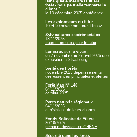
Dans quelle mesure la filière
forêt - bois peut elle tempérer le
climat ?
le 10 décembre 2025
conférence
Les explorateurs du futur
19 et 20 novembre
Forest Innov
Sylvicultures expérimentales
13/11/2025
trucs et astuces pour le futur
Lumières sur le vivant
du 7 novembre au 27 avril 2026
une
exposition à Strasbourg
Santé des Forêts
novembre 2025
dépérissements
des essences principales et alertes
Forêt Mag N° 140
04/11/2025
octobre 2025
Parcs naturels régionaux
04/11/2025
et révisions de leurs chartes
Fonds Solidaire de Filière
30/10/2025
premiers dossiers en CHÊNE
Sécurité dans les forêts