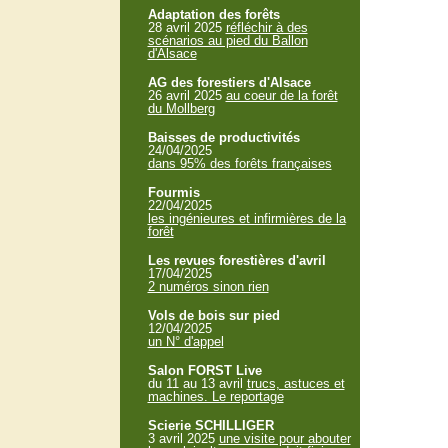
Adaptation des forêts
28 avril 2025
réfléchir à des
scénarios au pied du Ballon
d'Alsace
AG des forestiers d'Alsace
26 avril 2025
au coeur de la forêt
du Mollberg
Baisses de productivités
24/04/2025
dans 95% des forêts françaises
Fourmis
22/04/2025
les ingénieures et infirmières de la
forêt
Les revues forestières d'avril
17/04/2025
2 numéros sinon rien
Vols de bois sur pied
12/04/2025
un N° d'appel
Salon FORST Live
du 11 au 13 avril
trucs, astuces et
machines. Le reportage
Scierie SCHILLIGER
3 avril 2025
une visite pour abouter