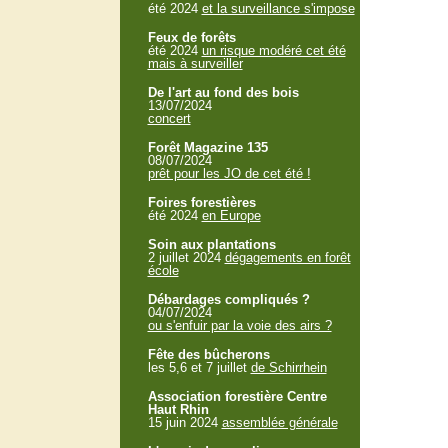
été 2024
et la surveillance s'impose
Feux de forêts
été 2024
un risque modéré cet été
mais à surveiller
De l'art au fond des bois
13/07/2024
concert
Forêt Magazine 135
08/07/2024
prêt pour les JO de cet été !
Foires forestières
été 2024
en Europe
Soin aux plantations
2 juillet 2024
dégagements en forêt
école
Débardages compliqués ?
04/07/2024
ou s'enfuir par la voie des airs ?
Fête des bûcherons
les 5,6 et 7 juillet
de Schirrhein
Association forestière Centre
Haut Rhin
15 juin 2024
assemblée générale