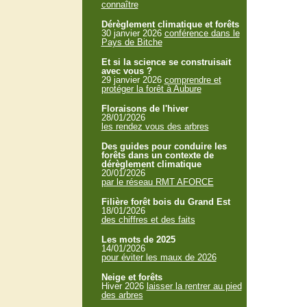
connaître
Dérèglement climatique et forêts
30 janvier 2026
conférence dans le
Pays de Bitche
Et si la science se construisait
avec vous ?
29 janvier 2026
comprendre et
protéger la forêt à Aubure
Floraisons de l'hiver
28/01/2026
les rendez vous des arbres
Des guides pour conduire les
forêts dans un contexte de
dérèglement climatique
20/01/2026
par le réseau RMT AFORCE
Filière forêt bois du Grand Est
18/01/2026
des chiffres et des faits
Les mots de 2025
14/01/2026
pour éviter les maux de 2026
Neige et forêts
Hiver 2026
laisser la rentrer au pied
des arbres