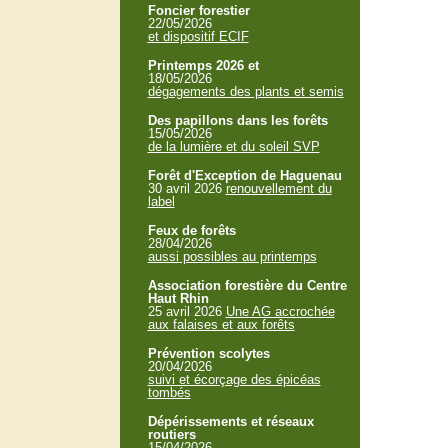
Foncier forestier
22/05/2026
et dispositif ECIF
Printemps 2026 et
18/05/2026
dégagements des plants et semis
Des papillons dans les forêts
15/05/2026
de la lumière et du soleil SVP
Forêt d'Exception de Haguenau
30 avril 2026
renouvellement du
label
Feux de forêts
28/04/2026
aussi possibles au printemps
Association forestière du Centre
Haut Rhin
25 avril 2026
Une AG accrochée
aux falaises et aux forêts
Prévention scolytes
20/04/2026
suivi et écorçage des épicéas
tombés
Dépérissements et réseaux
routiers
15/04/2026