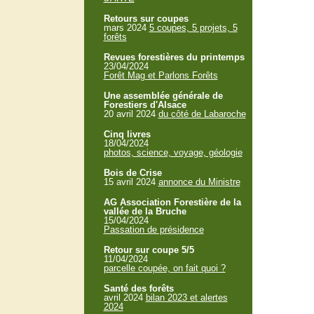
Retours sur coupes
mars 2024
5 coupes, 5 projets, 5
forêts
Revues forestières du printemps
23/04/2024
Forêt Mag et Parlons Forêts
Une assemblée générale de
Forestiers d'Alsace
20 avril 2024
du côté de Labaroche
Cinq livres
18/04/2024
photos, science, voyage, géologie
Bois de Crise
15 avril 2024
annonce du Ministre
AG Association Forestière de la
vallée de la Bruche
15/04/2024
Passation de présidence
Retour sur coupe 5/5
11/04/2024
parcelle coupée, on fait quoi ?
Santé des forêts
avril 2024
bilan 2023 et alertes
2024