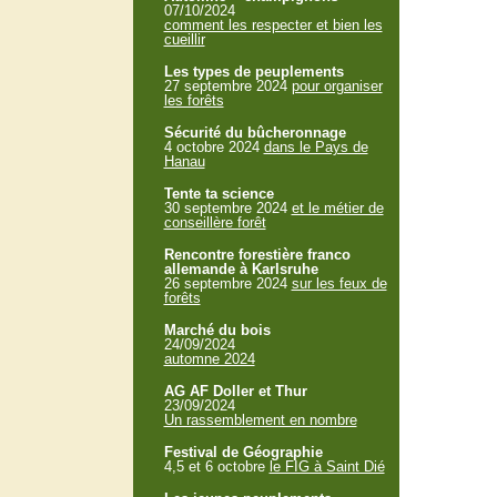
07/10/2024
comment les respecter et bien les
cueillir
Les types de peuplements
27 septembre 2024
pour organiser
les forêts
Sécurité du bûcheronnage
4 octobre 2024
dans le Pays de
Hanau
Tente ta science
30 septembre 2024
et le métier de
conseillère forêt
Rencontre forestière franco
allemande à Karlsruhe
26 septembre 2024
sur les feux de
forêts
Marché du bois
24/09/2024
automne 2024
AG AF Doller et Thur
23/09/2024
Un rassemblement en nombre
Festival de Géographie
4,5 et 6 octobre
le FIG à Saint Dié