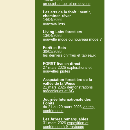
un sujet actuel et en devenir
Les arts de la forêt : sentir,
cheminer, rêver
14/04/2026
nouveau livre
Living Labs forestiers
13/04/2026
nouvelle mode ou nouveau mode ?
Forêt et Bois
30/03/2026
les derniers chiffres et tableaux
FORST live en direct
27 mars 2026
explorations et
nouvelles pistes
Association forestière de la
vallée de la Weiss
21 mars 2026
démonstrations
mécaniques et AG
Journée Internationale des
Forêts
du 21 au 29 mars 2026
visites,
conférences
Les Arbres remarquables
31 mars 2026
exposition et
conférence à Strasbourg