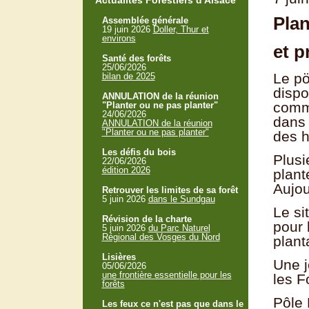
Actualités Forestiers d'Alsace
Plan
Assemblée générale
19 juin 2026
Doller, Thur et
environs
et p
Santé des forêts
25/06/2026
Le pö
bilan de 2025
dispo
ANNULATION de la réunion
comme
"Planter ou ne pas planter"
24/06/2026
dans 
ANNULATION de la réunion
"Planter ou ne pas planter"
des h
Les défis du bois
Plusi
22/06/2026
édition 2026
plant
Aujou
Retrouver les limites de sa forêt
5 juin 2026
dans le Sundgau
Le si
Révision de la charte
pour 
5 juin 2026
du Parc Naturel
Régional des Vosges du Nord
plant
Lisières
Une j
05/06/2026
une frontière essentielle pour les
les F
forêts
Pôle
Les feux ce n'est pas que dans le