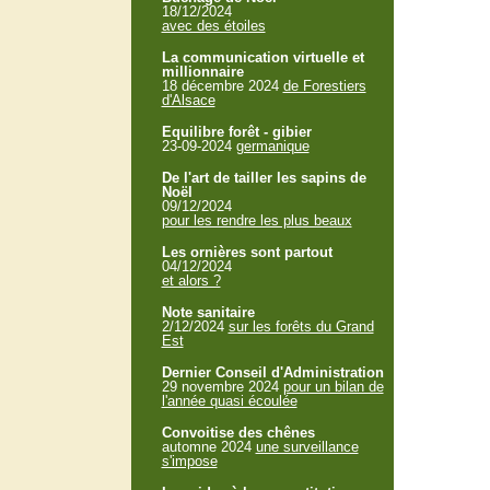
18/12/2024
avec des étoiles
La communication virtuelle et
millionnaire
18 décembre 2024
de Forestiers
d'Alsace
Equilibre forêt - gibier
23-09-2024
germanique
De l'art de tailler les sapins de
Noël
09/12/2024
pour les rendre les plus beaux
Les ornières sont partout
04/12/2024
et alors ?
Note sanitaire
2/12/2024
sur les forêts du Grand
Est
Dernier Conseil d'Administration
29 novembre 2024
pour un bilan de
l'année quasi écoulée
Convoitise des chênes
automne 2024
une surveillance
s'impose