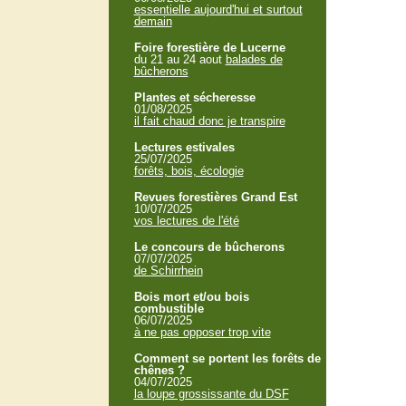
essentielle aujourd'hui et surtout
demain
Foire forestière de Lucerne
du 21 au 24 aout
balades de
bûcherons
Plantes et sécheresse
01/08/2025
il fait chaud donc je transpire
Lectures estivales
25/07/2025
forêts, bois, écologie
Revues forestières Grand Est
10/07/2025
vos lectures de l'été
Le concours de bûcherons
07/07/2025
de Schirrhein
Bois mort et/ou bois
combustible
06/07/2025
à ne pas opposer trop vite
Comment se portent les forêts de
chênes ?
04/07/2025
la loupe grossissante du DSF