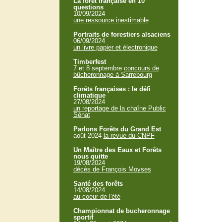
La forêt française en 10
questions
10/09/2024
une ressource inestimable
Portraits de forestiers alsaciens
06/09/2024
un livre papier et électronique
Timberfest
7 et 8 septembre
concours de
bûcheronnage à Sarrebourg
Forêts françaises : le défi
climatique
27/08/2024
un reportage de la chaîne Public
Sénat
Parlons Forêts du Grand Est
août 2024
la revue du CNPF
Un Maître des Eaux et Forêts
nous quitte
19/08/2024
décès de François Moyses
Santé des forêts
14/08/2024
au coeur de l'été
Championnat de bucheronnage
sportif