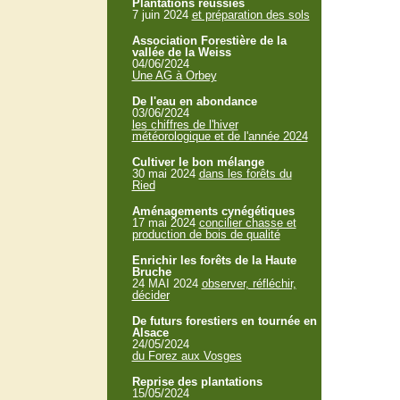
Plantations réussies
7 juin 2024
et préparation des sols
Association Forestière de la
vallée de la Weiss
04/06/2024
Une AG à Orbey
De l'eau en abondance
03/06/2024
les chiffres de l'hiver
météorologique et de l'année 2024
Cultiver le bon mélange
30 mai 2024
dans les forêts du
Ried
Aménagements cynégétiques
17 mai 2024
concilier chasse et
production de bois de qualité
Enrichir les forêts de la Haute
Bruche
24 MAI 2024
observer, réfléchir,
décider
De futurs forestiers en tournée en
Alsace
24/05/2024
du Forez aux Vosges
Reprise des plantations
15/05/2024