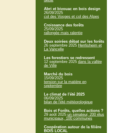
débat
Abri et bivouac en bois design
26/09/2025
col des Vosges et col des Alpes
Croissance des forêts
25/09/2025
rallongée mais ralentie
Deux soirées débat sur les forêts
26 septembre 2025
Herrlisheim et
La Vancelle
Les forestiers se redressent
12 septembre 2025
dans la vallée
de Villé
Marché du bois
15/09/2025
tension sur la matière en
septembre
Le climat de l'été 2025
06/09/2025
bilan de l'été météorologique
Bois et Forêts, quelles actions ?
29 août 2025
un sénateur, 200 élus
municipaux, 100 communes
Coopération autour de la filière
BOIS LOCAL