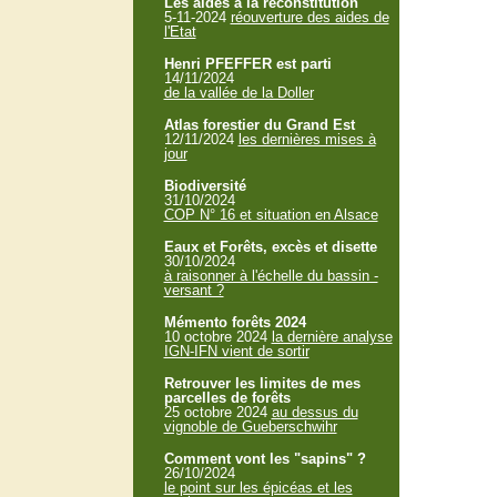
Les aides à la reconstitution
5-11-2024
réouverture des aides de
l'Etat
Henri PFEFFER est parti
14/11/2024
de la vallée de la Doller
Atlas forestier du Grand Est
12/11/2024
les dernières mises à
jour
Biodiversité
31/10/2024
COP N° 16 et situation en Alsace
Eaux et Forêts, excès et disette
30/10/2024
à raisonner à l'échelle du bassin -
versant ?
Mémento forêts 2024
10 octobre 2024
la dernière analyse
IGN-IFN vient de sortir
Retrouver les limites de mes
parcelles de forêts
25 octobre 2024
au dessus du
vignoble de Gueberschwihr
Comment vont les "sapins" ?
26/10/2024
le point sur les épicéas et les