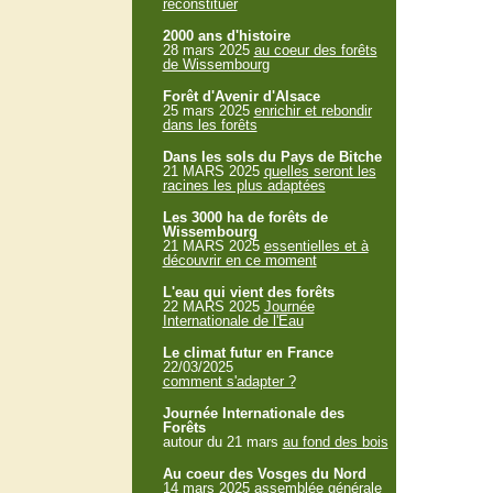
reconstituer
2000 ans d'histoire
28 mars 2025
au coeur des forêts
de Wissembourg
Forêt d'Avenir d'Alsace
25 mars 2025
enrichir et rebondir
dans les forêts
Dans les sols du Pays de Bitche
21 MARS 2025
quelles seront les
racines les plus adaptées
Les 3000 ha de forêts de
Wissembourg
21 MARS 2025
essentielles et à
découvrir en ce moment
L'eau qui vient des forêts
22 MARS 2025
Journée
Internationale de l'Eau
Le climat futur en France
22/03/2025
comment s'adapter ?
Journée Internationale des
Forêts
autour du 21 mars
au fond des bois
Au coeur des Vosges du Nord
14 mars 2025
assemblée générale