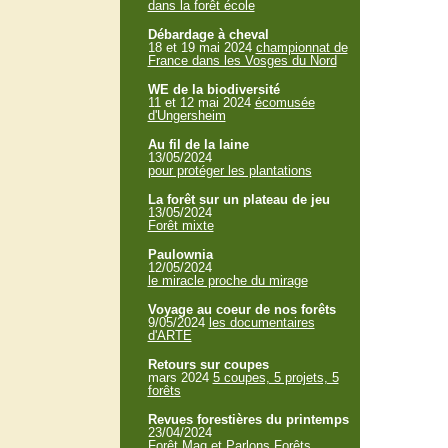
dans la forêt école
Débardage à cheval
18 et 19 mai 2024
championnat de
France dans les Vosges du Nord
WE de la biodiversité
11 et 12 mai 2024
écomusée
d'Ungersheim
Au fil de la laine
13/05/2024
pour protéger les plantations
La forêt sur un plateau de jeu
13/05/2024
Forêt mixte
Paulownia
12/05/2024
le miracle proche du mirage
Voyage au coeur de nos forêts
9/05/2024
les documentaires
d'ARTE
Retours sur coupes
mars 2024
5 coupes, 5 projets, 5
forêts
Revues forestières du printemps
23/04/2024
Forêt Mag et Parlons Forêts