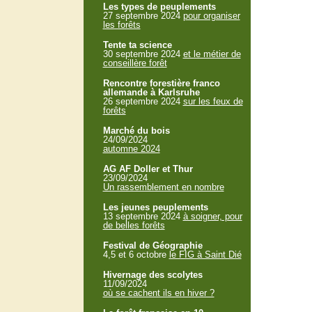
Les types de peuplements
27 septembre 2024
pour organiser
les forêts
Tente ta science
30 septembre 2024
et le métier de
conseillère forêt
Rencontre forestière franco
allemande à Karlsruhe
26 septembre 2024
sur les feux de
forêts
Marché du bois
24/09/2024
automne 2024
AG AF Doller et Thur
23/09/2024
Un rassemblement en nombre
Les jeunes peuplements
13 septembre 2024
à soigner, pour
de belles forêts
Festival de Géographie
4,5 et 6 octobre
le FIG à Saint Dié
Hivernage des scolytes
11/09/2024
où se cachent ils en hiver ?