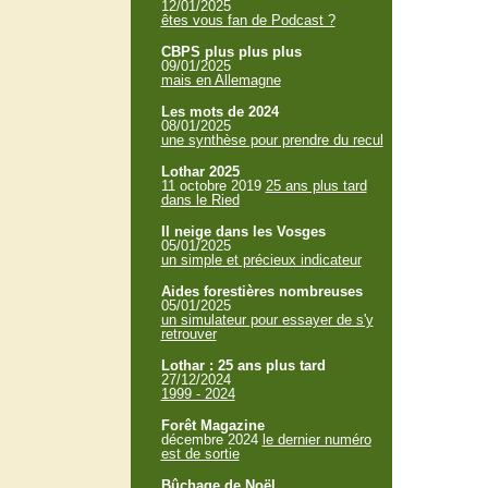
12/01/2025
êtes vous fan de Podcast ?
CBPS plus plus plus
09/01/2025
mais en Allemagne
Les mots de 2024
08/01/2025
une synthèse pour prendre du recul
Lothar 2025
11 octobre 2019
25 ans plus tard
dans le Ried
Il neige dans les Vosges
05/01/2025
un simple et précieux indicateur
Aides forestières nombreuses
05/01/2025
un simulateur pour essayer de s'y
retrouver
Lothar : 25 ans plus tard
27/12/2024
1999 - 2024
Forêt Magazine
décembre 2024
le dernier numéro
est de sortie
Bûchage de Noël