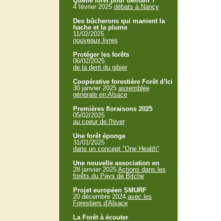
Quelle forêt pour demain ?
4 février 2025
débats à Nancy
Des bûcherons qui manient la
hache et la plume
11/02/2025
nouveaux livres
Protéger les forêts
06/02/2025
de la dent du gibier
Coopérative forestière Forêt d'Ici
30 janvier 2025
assemblée
générale en Alsace
Premières floraisons 2025
05/02/2025
au coeur de l'hiver
Une forêt éponge
31/01/2025
dans un concept "One Health"
Une nouvelle association en
28 janvier 2025
Actions dans les
forêts du Pays de Bitche
Projet européen SMURF
20 décembre 2024
avec les
Forestiers d'Alsace
La Forêt à écouter