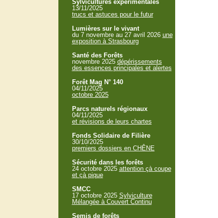
Sylvicultures expérimentales
13/11/2025
trucs et astuces pour le futur
Lumières sur le vivant
du 7 novembre au 27 avril 2026
une
exposition à Strasbourg
Santé des Forêts
novembre 2025
dépérissements
des essences principales et alertes
Forêt Mag N° 140
04/11/2025
octobre 2025
Parcs naturels régionaux
04/11/2025
et révisions de leurs chartes
Fonds Solidaire de Filière
30/10/2025
premiers dossiers en CHÊNE
Sécurité dans les forêts
24 octobre 2025
attention çà coupe
et çà pique
SMCC
17 octobre 2025
Sylviculture
Mélangée à Couvert Continu
Semis de forêts