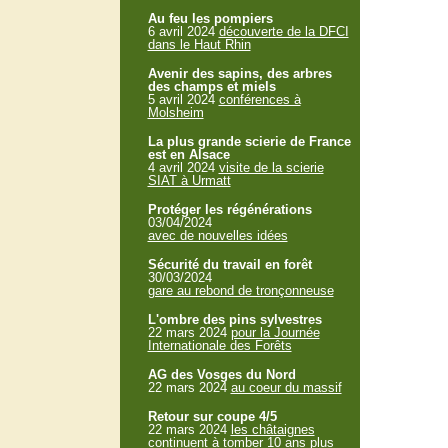
Au feu les pompiers
6 avril 2024
découverte de la DFCI
dans le Haut Rhin
Avenir des sapins, des arbres
des champs et miels
5 avril 2024
conférences à
Molsheim
La plus grande scierie de France
est en Alsace
4 avril 2024
visite de la scierie
SIAT à Urmatt
Protéger les régénérations
03/04/2024
avec de nouvelles idées
Sécurité du travail en forêt
30/03/2024
gare au rebond de tronçonneuse
L'ombre des pins sylvestres
22 mars 2024
pour la Journée
Internationale des Forêts
AG des Vosges du Nord
22 mars 2024
au coeur du massif
Retour sur coupe 4/5
22 mars 2024
les châtaignes
continuent à tomber 10 ans plus