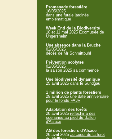
Promenade forestière
16/05/2025
dans une futaie jardinée
emblématique
Week End de la Biodiversité
10 et 11 mai 2025
Ecomusée de
Ungersheim
Une absence dans la Bruche
02/05/2025
décès de Mr Schmittbuhl
Prévention scolytes
02/05/2025
la saison 2025 sa commencé
Une biodiversité dynamique
25 avril 2025
dans le Sundgau
1 million de plants forestiers
29 avril 2025
une date anniversaire
pour le fonds FA3R
Adaptation des forêts
28 avril 2025
réfléchir à des
scénarios au pied du Ballon
d'Alsace
AG des forestiers d'Alsace
26 avril 2025
au coeur de la forêt
du Mollberg