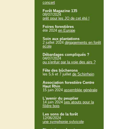
concert
Forêt Magazine 135
08/07/2024
prêt pour les JO de cet été !
Foires forestières
été 2024
en Europe
Soin aux plantations
2 juillet 2024
dégagements en forêt
école
Débardages compliqués ?
04/07/2024
ou s'enfuir par la voie des airs ?
Fête des bûcherons
les 5,6 et 7 juillet
de Schirrhein
Association forestière Centre
Haut Rhin
15 juin 2024
assemblée générale
L'avenir du peuplier
14 juin 2024
ses atouts pour la
filière bois
Les sons de la forêt
12/06/2024
une symphonie sylvicole