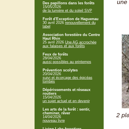
une 
Des papillons dans les forêts
15/05/2026
de la lumière et du soleil SVP
Forêt d'Exception de Haguenau
30 avril 2026
renouvellement du
label
Association forestière du Centre
Haut Rhin
25 avril 2026
Une AG accrochée
aux falaises et aux forêts
Feux de forêts
28/04/2026
aussi possibles au printemps
Prévention scolytes
20/04/2026
suivi et écorçage des épicéas
tombés
Dépérissements et réseaux
routiers
15/04/2026
un sujet actuel et en devenir
Les arts de la forêt : sentir,
cheminer, rêver
2 pl
14/04/2026
nouveau livre
Living Labs forestiers