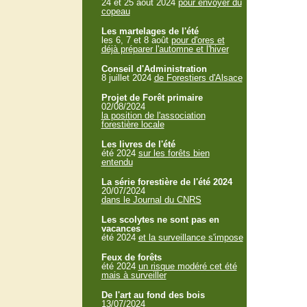
24 et 25 aout 2024
pour envoyer du
copeau
Les martelages de l'été
les 6, 7 et 8 août
pour d'ores et
déjà préparer l'automne et l'hiver
Conseil d'Administration
8 juillet 2024
de Forestiers d'Alsace
Projet de Forêt primaire
02/08/2024
la position de l'association
forestière locale
Les livres de l'été
été 2024
sur les forêts bien
entendu
La série forestière de l'été 2024
20/07/2024
dans le Journal du CNRS
Les scolytes ne sont pas en
vacances
été 2024
et la surveillance s'impose
Feux de forêts
été 2024
un risque modéré cet été
mais à surveiller
De l'art au fond des bois
13/07/2024