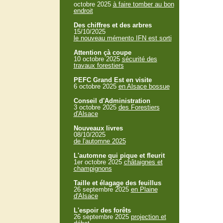
octobre 2025
à faire tomber au bon
endroit
Des chiffres et des arbres
15/10/2025
le nouveau mémento IFN est sorti
Attention çà coupe
10 octobre 2025
sécurité des
travaux forestiers
PEFC Grand Est en visite
6 octobre 2025
en Alsace bossue
Conseil d'Administration
3 octobre 2025
des Forestiers
d'Alsace
Nouveaux livres
08/10/2025
de l'automne 2025
L'automne qui pique et fleurit
1er octobre 2025
châtaignes et
champignons
Taille et élagage des feuillus
26 septembre 2025
en Plaine
d'Alsace
L'espoir des forêts
26 septembre 2025
projection et