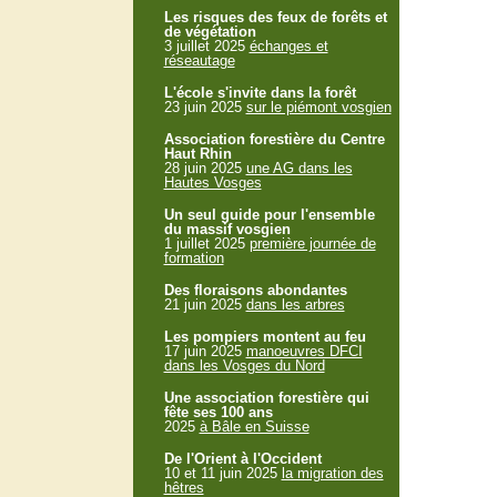
Les risques des feux de forêts et
de végétation
3 juillet 2025
échanges et
réseautage
L'école s'invite dans la forêt
23 juin 2025
sur le piémont vosgien
Association forestière du Centre
Haut Rhin
28 juin 2025
une AG dans les
Hautes Vosges
Un seul guide pour l'ensemble
du massif vosgien
1 juillet 2025
première journée de
formation
Des floraisons abondantes
21 juin 2025
dans les arbres
Les pompiers montent au feu
17 juin 2025
manoeuvres DFCI
dans les Vosges du Nord
Une association forestière qui
fête ses 100 ans
2025
à Bâle en Suisse
De l'Orient à l'Occident
10 et 11 juin 2025
la migration des
hêtres