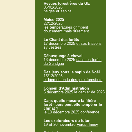
Revues forestières du GE
06/01/2026
neiges et sapins
Meteo 2025
22/12/2025
les températures grimpent
doucement mais sûrement
Le Chant des forêts
17 décembre 2025
et ses frissons
sylvestres
Débusquage à cheval
13 décembre 2025
dans les forêts
du Sundgau
Des jeux sous le sapin de Noël
15/12/2025
et bien entendu des jeux forestiers
Conseil d'Administration
5 décembre 2025
le dernier de 2025
Dans quelle mesure la filière
forêt - bois peut elle tempérer le
climat ?
le 10 décembre 2025
conférence
Les explorateurs du futur
19 et 20 novembre
Forest Innov