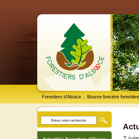
Forestiers d'Alsace
Bourse foncière forestièr
-
Actu
7 jui