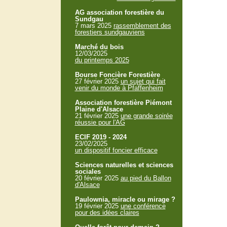
AG association forestière du
Sundgau
7 mars 2025
rassemblement des
forestiers sundgauviens
Marché du bois
12/03/2025
du printemps 2025
Bourse Foncière Forestière
27 février 2025
un sujet qui fait
venir du monde à Pfaffenheim
Association forestière Piémont
Plaine d'Alsace
21 février 2025
une grande soirée
réussie pour l'AG
ECIF 2019 - 2024
23/02/2025
un dispositif foncier efficace
Sciences naturelles et sciences
sociales
20 février 2025
au pied du Ballon
d'Alsace
Paulownia, miracle ou mirage ?
19 février 2025
une conférence
pour des idées claires