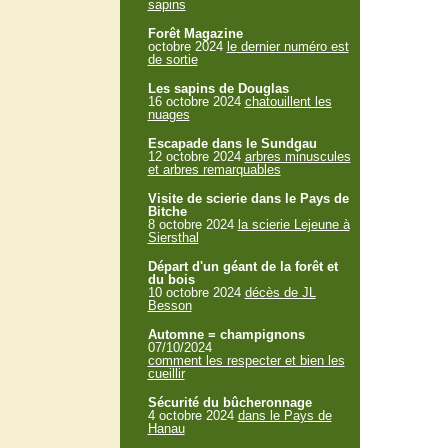
sapins
Forêt Magazine
octobre 2024
le dernier numéro est
de sortie
Les sapins de Douglas
16 octobre 2024
chatouillent les
nuages
Escapade dans le Sundgau
12 octobre 2024
arbres minuscules
et arbres remarquables
Visite de scierie dans le Pays de
Bitche
8 octobre 2024
la scierie Lejeune à
Siersthal
Départ d'un géant de la forêt et
du bois
10 octobre 2024
décès de JL
Besson
Automne = champignons
07/10/2024
comment les respecter et bien les
cueillir
Sécurité du bûcheronnage
4 octobre 2024
dans le Pays de
Hanau