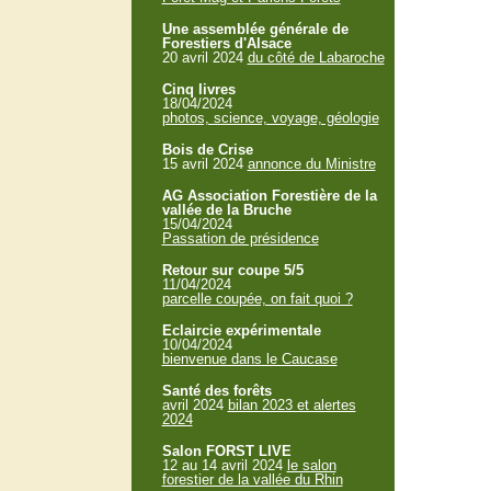
Une assemblée générale de
Forestiers d'Alsace
20 avril 2024
du côté de Labaroche
Cinq livres
18/04/2024
photos, science, voyage, géologie
Bois de Crise
15 avril 2024
annonce du Ministre
AG Association Forestière de la
vallée de la Bruche
15/04/2024
Passation de présidence
Retour sur coupe 5/5
11/04/2024
parcelle coupée, on fait quoi ?
Eclaircie expérimentale
10/04/2024
bienvenue dans le Caucase
Santé des forêts
avril 2024
bilan 2023 et alertes
2024
Salon FORST LIVE
12 au 14 avril 2024
le salon
forestier de la vallée du Rhin