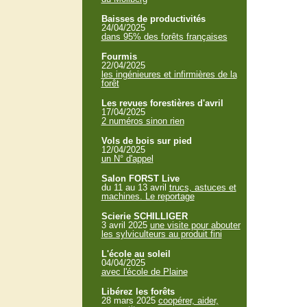
Baisses de productivités
24/04/2025
dans 95% des forêts françaises
Fourmis
22/04/2025
les ingénieures et infirmières de la
forêt
Les revues forestières d'avril
17/04/2025
2 numéros sinon rien
Vols de bois sur pied
12/04/2025
un N° d'appel
Salon FORST Live
du 11 au 13 avril
trucs, astuces et
machines. Le reportage
Scierie SCHILLIGER
3 avril 2025
une visite pour abouter
les sylviculteurs au produit fini
L'école au soleil
04/04/2025
avec l'école de Plaine
Libérez les forêts
28 mars 2025
coopérer, aider,