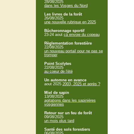
28/08/2025
dans les Vosges du Nord
Les livres de la forêt
26/08/2025
une nouvelle rubrique en 2025
Bûcheronnage sportif
23-24 aout
çà envoie du copeau
Règlementation forestière
22/08/2025
un nouveau portail pour ne pas se
tromper
Point Scolytes
22/08/2025
au coeur de l'été
Un automne en avance
aout 2025
2003, 2025 et après ?
Miel de sapin
13/08/2025
agitations dans les sapinières
vosgiennes
Retour sur un feu de forêt
09/08/2025
un mois plus tard
Santé des sols forestiers
06/08/2025