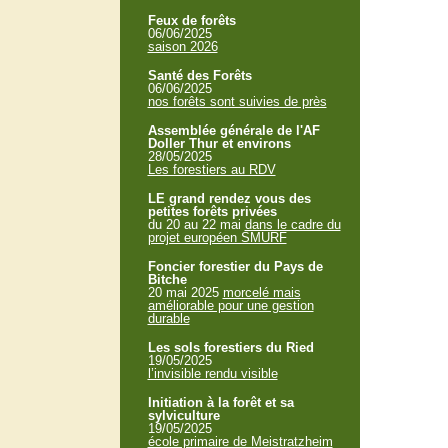
Feux de forêts
06/06/2025
saison 2026
Santé des Forêts
06/06/2025
nos forêts sont suivies de près
Assemblée générale de l'AF
Doller Thur et environs
28/05/2025
Les forestiers au RDV
LE grand rendez vous des
petites forêts privées
du 20 au 22 mai
dans le cadre du
projet européen SMURF
Foncier forestier du Pays de
Bitche
20 mai 2025
morcelé mais
améliorable pour une gestion
durable
Les sols forestiers du Ried
19/05/2025
l’invisible rendu visible
Initiation à la forêt et sa
sylviculture
19/05/2025
école primaire de Meistratzheim