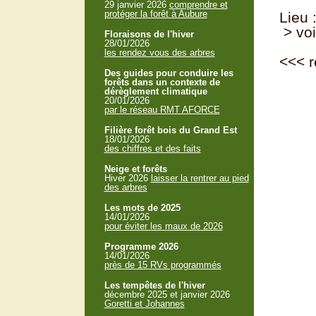
29 janvier 2026
comprendre et
protéger la forêt à Aubure
Lieu
> voi
Floraisons de l'hiver
28/01/2026
les rendez vous des arbres
<<<
r
Des guides pour conduire les
forêts dans un contexte de
dérèglement climatique
20/01/2026
par le réseau RMT AFORCE
Filière forêt bois du Grand Est
18/01/2026
des chiffres et des faits
Neige et forêts
Hiver 2026
laisser la rentrer au pied
des arbres
Les mots de 2025
14/01/2026
pour éviter les maux de 2026
Programme 2026
14/01/2026
près de 15 RVs programmés
Les tempêtes de l'hiver
décembre 2025 et janvier 2026
Goretti et Johannes