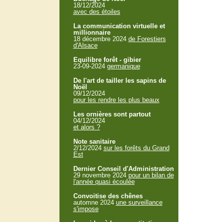
18/12/2024
avec des étoiles
La communication virtuelle et
millionnaire
18 décembre 2024
de Forestiers
d'Alsace
Equilibre forêt - gibier
23-09-2024
germanique
De l'art de tailler les sapins de
Noël
09/12/2024
pour les rendre les plus beaux
Les ornières sont partout
04/12/2024
et alors ?
Note sanitaire
2/12/2024
sur les forêts du Grand
Est
Dernier Conseil d'Administration
29 novembre 2024
pour un bilan de
l'année quasi écoulée
Convoitise des chênes
automne 2024
une surveillance
s'impose