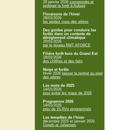
29 janvier 2026
comprendre et
protéger la forêt à Aubure
Floraisons de l'hiver
28/01/2026
les rendez vous des arbres
Des guides pour conduire les
forêts dans un contexte de
dérèglement climatique
20/01/2026
par le réseau RMT AFORCE
Filière forêt bois du Grand Est
18/01/2026
des chiffres et des faits
Neige et forêts
Hiver 2026
laisser la rentrer au pied
des arbres
Les mots de 2025
14/01/2026
pour éviter les maux de 2026
Programme 2026
14/01/2026
près de 15 RVs programmés
Les tempêtes de l'hiver
décembre 2025 et janvier 2026
Goretti et Johannes