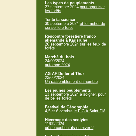
Les types de peuplements
27 septembre 2024
pour organiser
les forêts
Tente ta science
30 septembre 2024
et le métier de
conseillère forêt
Rencontre forestière franco
allemande à Karlsruhe
26 septembre 2024
sur les feux de
forêts
Marché du bois
24/09/2024
automne 2024
AG AF Doller et Thur
23/09/2024
Un rassemblement en nombre
Les jeunes peuplements
13 septembre 2024
à soigner, pour
de belles forêts
Festival de Géographie
4,5 et 6 octobre
le FIG à Saint Dié
Hivernage des scolytes
11/09/2024
où se cachent ils en hiver ?