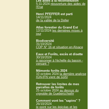
Les aides à la reconstitution
5-11-2024
réouverture des aides de
l'Etat
Henri PFEFFER est parti
14/11/2024
de la vallée de la Doller
Atlas forestier du Grand Est
12/11/2024
les dernières mises à
jour
Biodiversité
31/10/2024
COP N° 16 et situation en Alsace
Eaux et Forêts, excès et disette
30/10/2024
à raisonner à l'échelle du bassin -
versant ?
Mémento forêts 2024
10 octobre 2024
la dernière analyse
IGN-IFN vient de sortir
Retrouver les limites de mes
parcelles de forêts
25 octobre 2024
au dessus du
vignoble de Gueberschwihr
Comment vont les "sapins" ?
26/10/2024
le point sur les épicéas et les