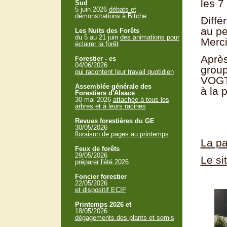
les 7
Sud
5 juin 2026
débats et
démonstrations à Bitche
Diffé
au pe
Les Nuits des Forêts
du 5 au 21 juin
des animations pour
Merci
éclairer la forêt
Après
Forestier - es
04/06/2026
group
qui racontent leur travail quotidien
VOGT,
Assemblée générale des
à la 
Forestiers d'Alsace
30 mai 2026
attachée à tous les
arbres et à leurs racines
Revues forestières du GE
30/05/2026
floraison de pages au printemps
La p
Feux de forêts
29/05/2026
Le si
préparer l'été 2026
Foncier forestier
22/05/2026
et dispositif ECIF
Printemps 2026 et
18/05/2026
dégagements des plants et semis