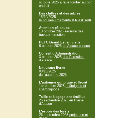
octobre 2025
à faire tomber au bon
endroit
Des chiffres et des arbres
15/10/2025
le nouveau mémento IFN est sorti
Attention çà coupe
10 octobre 2025
sécurité des
travaux forestiers
PEFC Grand Est en visite
6 octobre 2025
en Alsace bossue
Conseil d'Administration
3 octobre 2025
des Forestiers
d'Alsace
Nouveaux livres
08/10/2025
de l'automne 2025
L'automne qui pique et fleurit
1er octobre 2025
châtaignes et
champignons
Taille et élagage des feuillus
26 septembre 2025
en Plaine
d'Alsace
L'espoir des forêts
26 septembre 2025
projection et