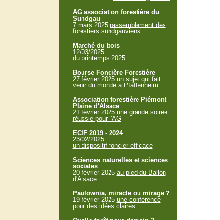
AG association forestière du
Sundgau
7 mars 2025
rassemblement des
forestiers sundgauviens
Marché du bois
12/03/2025
du printemps 2025
Bourse Foncière Forestière
27 février 2025
un sujet qui fait
venir du monde à Pfaffenheim
Association forestière Piémont
Plaine d'Alsace
21 février 2025
une grande soirée
réussie pour l'AG
ECIF 2019 - 2024
23/02/2025
un dispositif foncier efficace
Sciences naturelles et sciences
sociales
20 février 2025
au pied du Ballon
d'Alsace
Paulownia, miracle ou mirage ?
19 février 2025
une conférence
pour des idées claires