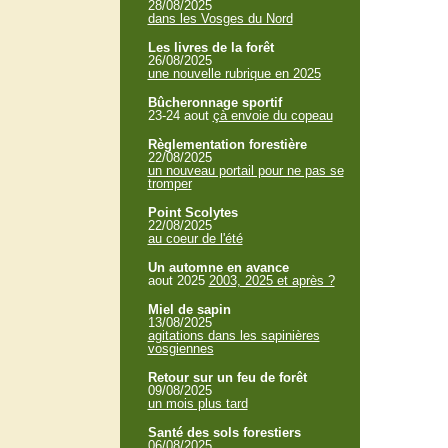
28/08/2025
dans les Vosges du Nord
Les livres de la forêt
26/08/2025
une nouvelle rubrique en 2025
Bûcheronnage sportif
23-24 aout
çà envoie du copeau
Règlementation forestière
22/08/2025
un nouveau portail pour ne pas se
tromper
Point Scolytes
22/08/2025
au coeur de l'été
Un automne en avance
aout 2025
2003, 2025 et après ?
Miel de sapin
13/08/2025
agitations dans les sapinières
vosgiennes
Retour sur un feu de forêt
09/08/2025
un mois plus tard
Santé des sols forestiers
06/08/2025