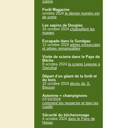
sapins
Forêt Magazine
octobre 2024
le dernier numéro est
de sortie
Les sapins de Douglas
16 octobre 2024
chatouillent les
nuages
Escapade dans le Sundgau
12 octobre 2024
arbres minuscules
et arbres remarquables
Visite de scierie dans le Pays de
Bitche
8 octobre 2024
la scierie Lejeune à
Siersthal
Départ d'un géant de la forêt et
du bois
10 octobre 2024
décès de JL
Besson
Automne = champignons
07/10/2024
comment les respecter et bien les
cueillir
Sécurité du bûcheronnage
4 octobre 2024
dans le Pays de
Hanau