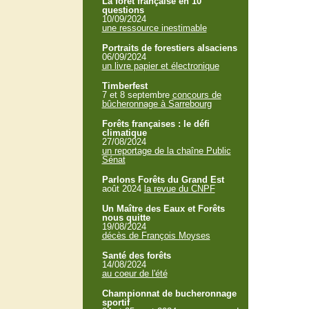
La forêt française en 10
questions
10/09/2024
une ressource inestimable
Portraits de forestiers alsaciens
06/09/2024
un livre papier et électronique
Timberfest
7 et 8 septembre
concours de
bûcheronnage à Sarrebourg
Forêts françaises : le défi
climatique
27/08/2024
un reportage de la chaîne Public
Sénat
Parlons Forêts du Grand Est
août 2024
la revue du CNPF
Un Maître des Eaux et Forêts
nous quitte
19/08/2024
décès de François Moyses
Santé des forêts
14/08/2024
au coeur de l'été
Championnat de bucheronnage
sportif