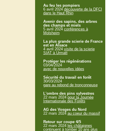
Au feu les pompiers
6 avril 2024
découverte de la DFCI
dans le Haut Rhin
Avenir des sapins, des arbres
des champs et miels
5 avril 2024
conférences à
Molsheim
La plus grande scierie de France
est en Alsace
4 avril 2024
visite de la scierie
SIAT à Urmatt
Protéger les régénérations
03/04/2024
avec de nouvelles idées
Sécurité du travail en forêt
30/03/2024
gare au rebond de tronçonneuse
L'ombre des pins sylvestres
22 mars 2024
pour la Journée
Internationale des Forêts
AG des Vosges du Nord
22 mars 2024
au coeur du massif
Retour sur coupe 4/5
22 mars 2024
les châtaignes
continuent à tomber 10 ans plus