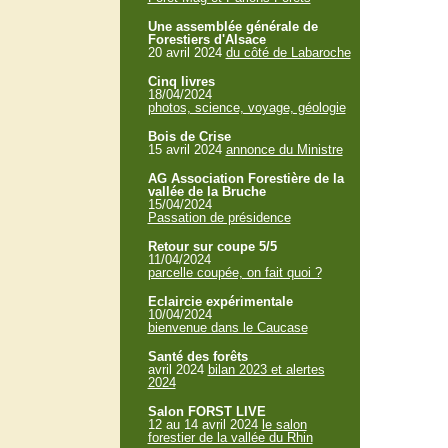
Une assemblée générale de
Forestiers d'Alsace
20 avril 2024
du côté de Labaroche
Cinq livres
18/04/2024
photos, science, voyage, géologie
Bois de Crise
15 avril 2024
annonce du Ministre
AG Association Forestière de la
vallée de la Bruche
15/04/2024
Passation de présidence
Retour sur coupe 5/5
11/04/2024
parcelle coupée, on fait quoi ?
Eclaircie expérimentale
10/04/2024
bienvenue dans le Caucase
Santé des forêts
avril 2024
bilan 2023 et alertes
2024
Salon FORST LIVE
12 au 14 avril 2024
le salon
forestier de la vallée du Rhin