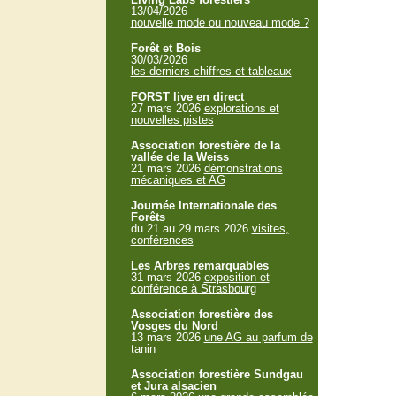
13/04/2026
nouvelle mode ou nouveau mode ?
Forêt et Bois
30/03/2026
les derniers chiffres et tableaux
FORST live en direct
27 mars 2026
explorations et
nouvelles pistes
Association forestière de la
vallée de la Weiss
21 mars 2026
démonstrations
mécaniques et AG
Journée Internationale des
Forêts
du 21 au 29 mars 2026
visites,
conférences
Les Arbres remarquables
31 mars 2026
exposition et
conférence à Strasbourg
Association forestière des
Vosges du Nord
13 mars 2026
une AG au parfum de
tanin
Association forestière Sundgau
et Jura alsacien