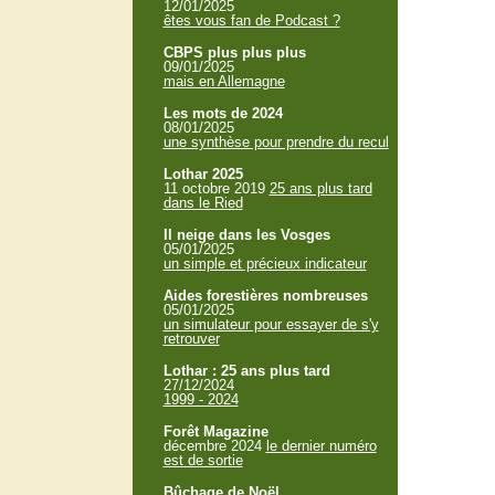
12/01/2025
êtes vous fan de Podcast ?
CBPS plus plus plus
09/01/2025
mais en Allemagne
Les mots de 2024
08/01/2025
une synthèse pour prendre du recul
Lothar 2025
11 octobre 2019
25 ans plus tard
dans le Ried
Il neige dans les Vosges
05/01/2025
un simple et précieux indicateur
Aides forestières nombreuses
05/01/2025
un simulateur pour essayer de s'y
retrouver
Lothar : 25 ans plus tard
27/12/2024
1999 - 2024
Forêt Magazine
décembre 2024
le dernier numéro
est de sortie
Bûchage de Noël