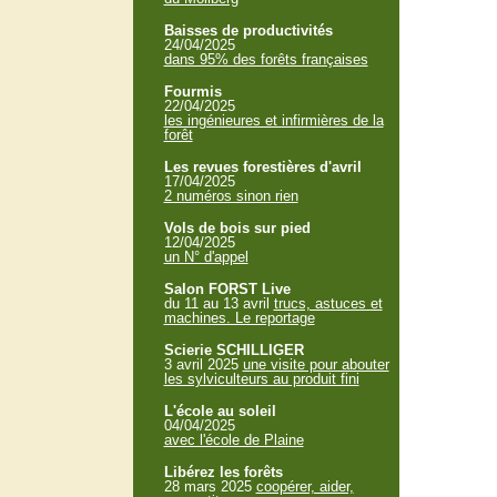
Baisses de productivités
24/04/2025
dans 95% des forêts françaises
Fourmis
22/04/2025
les ingénieures et infirmières de la
forêt
Les revues forestières d'avril
17/04/2025
2 numéros sinon rien
Vols de bois sur pied
12/04/2025
un N° d'appel
Salon FORST Live
du 11 au 13 avril
trucs, astuces et
machines. Le reportage
Scierie SCHILLIGER
3 avril 2025
une visite pour abouter
les sylviculteurs au produit fini
L'école au soleil
04/04/2025
avec l'école de Plaine
Libérez les forêts
28 mars 2025
coopérer, aider,