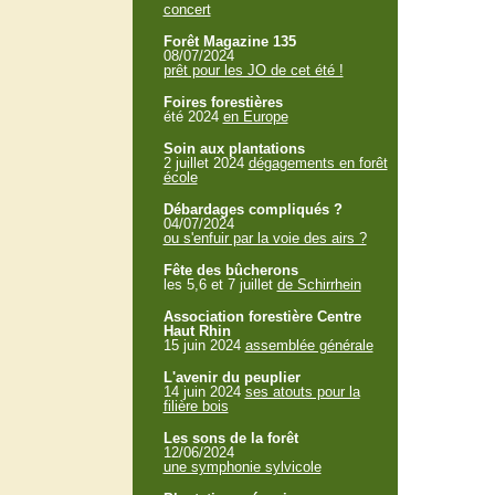
concert
Forêt Magazine 135
08/07/2024
prêt pour les JO de cet été !
Foires forestières
été 2024
en Europe
Soin aux plantations
2 juillet 2024
dégagements en forêt
école
Débardages compliqués ?
04/07/2024
ou s'enfuir par la voie des airs ?
Fête des bûcherons
les 5,6 et 7 juillet
de Schirrhein
Association forestière Centre
Haut Rhin
15 juin 2024
assemblée générale
L'avenir du peuplier
14 juin 2024
ses atouts pour la
filière bois
Les sons de la forêt
12/06/2024
une symphonie sylvicole