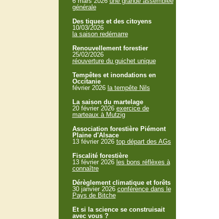
6 mars 2026
une grande assemblée
générale
Des tiques et des citoyens
10/03/2026
la saison redémarre
Renouvellement forestier
25/02/2026
réouverture du guichet unique
Tempêtes et inondations en
Occitanie
février 2026
la tempête Nils
La saison du martelage
20 février 2026
exercice de
marteaux à Mutzig
Association forestière Piémont
Plaine d'Alsace
13 février 2026
top départ des AGs
Fiscalité forestière
13 février 2026
les bons réflèxes à
connaître
Dérèglement climatique et forêts
30 janvier 2026
conférence dans le
Pays de Bitche
Et si la science se construisait
avec vous ?