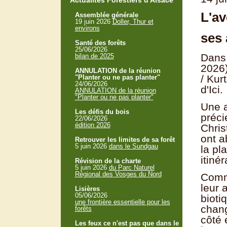
Actualités Forestiers d'Alsace
L'av
Assemblée générale
19 juin 2026
Doller, Thur et
environs
ses 
Santé des forêts
25/06/2026
Dans 
bilan de 2025
2026)
ANNULATION de la réunion
/ Kur
"Planter ou ne pas planter"
24/06/2026
d'Ici.
ANNULATION de la réunion
"Planter ou ne pas planter"
Une a
Les défis du bois
préci
22/06/2026
édition 2026
Chris
ont a
Retrouver les limites de sa forêt
5 juin 2026
dans le Sundgau
la pl
itiné
Révision de la charte
5 juin 2026
du Parc Naturel
Régional des Vosges du Nord
Comme
leur 
Lisières
05/06/2026
bioti
une frontière essentielle pour les
chang
forêts
côté 
Les feux ce n'est pas que dans le