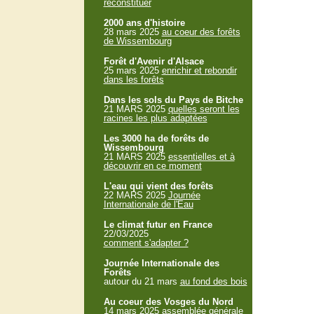
reconstituer
2000 ans d'histoire
28 mars 2025
au coeur des forêts
de Wissembourg
Forêt d'Avenir d'Alsace
25 mars 2025
enrichir et rebondir
dans les forêts
Dans les sols du Pays de Bitche
21 MARS 2025
quelles seront les
racines les plus adaptées
Les 3000 ha de forêts de
Wissembourg
21 MARS 2025
essentielles et à
découvrir en ce moment
L'eau qui vient des forêts
22 MARS 2025
Journée
Internationale de l'Eau
Le climat futur en France
22/03/2025
comment s'adapter ?
Journée Internationale des
Forêts
autour du 21 mars
au fond des bois
Au coeur des Vosges du Nord
14 mars 2025
assemblée générale