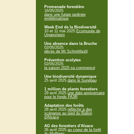
Promenade forestière
16/05/2025
dans une futaie jardinée
emblématique
Week End de la Biodiversité
10 et 11 mai 2025
Ecomusée de
Ungersheim
Une absence dans la Bruche
02/05/2025
décès de Mr Schmittbuhl
Prévention scolytes
02/05/2025
la saison 2025 sa commencé
Une biodiversité dynamique
25 avril 2025
dans le Sundgau
1 million de plants forestiers
29 avril 2025
une date anniversaire
pour le fonds FA3R
Adaptation des forêts
28 avril 2025
réfléchir à des
scénarios au pied du Ballon
d'Alsace
AG des forestiers d'Alsace
26 avril 2025
au coeur de la forêt
du Mollberg