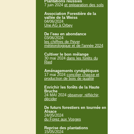
Plantations réussies
7 juin 2024
et préparation des sols
Association Forestière de la
vallée de la Weiss
04/06/2024
Une AG à Orbey
De l'eau en abondance
03/06/2024
les chiffres de l'hiver
météorologique et de l'année 2024
Cultiver le bon mélange
30 mai 2024
dans les forêts du
Ried
Aménagements cynégétiques
17 mai 2024
concilier chasse et
production de bois de qualité
Enrichir les forêts de la Haute
Bruche
24 MAI 2024
observer, réfléchir,
décider
De futurs forestiers en tournée en
Alsace
24/05/2024
du Forez aux Vosges
Reprise des plantations
15/05/2024