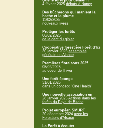
Quelle forêt pour demain ?
4 février 2025
débats à Nancy
Des bûcherons qui manient la
hache et la plume
11/02/2025
nouveaux livres
Protéger les forêts
06/02/2025
de la dent du gibier
Coopérative forestière Forêt d'Ici
30 janvier 2025
assemblée
générale en Alsace
Premières floraisons 2025
05/02/2025
au coeur de l'hiver
Une forêt éponge
31/01/2025
dans un concept "One Health"
Une nouvelle association en
28 janvier 2025
Actions dans les
forêts du Pays de Bitche
Projet européen SMURF
20 décembre 2024
avec les
Forestiers d'Alsace
La Forêt à écouter