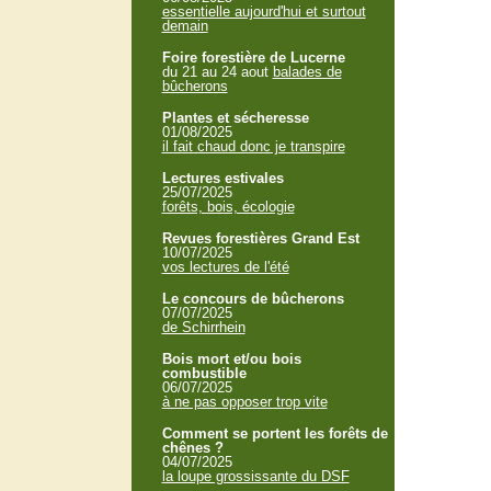
essentielle aujourd'hui et surtout
demain
Foire forestière de Lucerne
du 21 au 24 aout
balades de
bûcherons
Plantes et sécheresse
01/08/2025
il fait chaud donc je transpire
Lectures estivales
25/07/2025
forêts, bois, écologie
Revues forestières Grand Est
10/07/2025
vos lectures de l'été
Le concours de bûcherons
07/07/2025
de Schirrhein
Bois mort et/ou bois
combustible
06/07/2025
à ne pas opposer trop vite
Comment se portent les forêts de
chênes ?
04/07/2025
la loupe grossissante du DSF