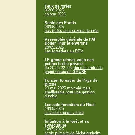
Feux de forêts
06/06/2025
saison 2026
Santé des Forêts
06/06/2025
nos forêts sont suivies de près
Assemblée générale de l'AF
Doller Thur et environs
28/05/2025
Les forestiers au RDV
LE grand rendez vous des
petites forêts privées
du 20 au 22 mai
dans le cadre du
projet européen SMURF
Foncier forestier du Pays de
Bitche
20 mai 2025
morcelé mais
améliorable pour une gestion
durable
Les sols forestiers du Ried
19/05/2025
l’invisible rendu visible
Initiation à la forêt et sa
sylviculture
19/05/2025
école primaire de Meistratzheim