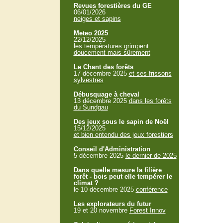
Revues forestières du GE
06/01/2026
neiges et sapins
Meteo 2025
22/12/2025
les températures grimpent
doucement mais sûrement
Le Chant des forêts
17 décembre 2025
et ses frissons
sylvestres
Débusquage à cheval
13 décembre 2025
dans les forêts
du Sundgau
Des jeux sous le sapin de Noël
15/12/2025
et bien entendu des jeux forestiers
Conseil d'Administration
5 décembre 2025
le dernier de 2025
Dans quelle mesure la filière
forêt - bois peut elle tempérer le
climat ?
le 10 décembre 2025
conférence
Les explorateurs du futur
19 et 20 novembre
Forest Innov