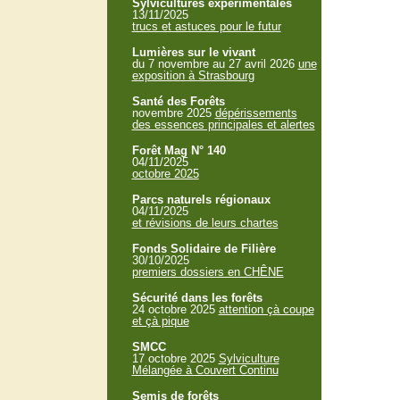
Sylvicultures expérimentales
13/11/2025
trucs et astuces pour le futur
Lumières sur le vivant
du 7 novembre au 27 avril 2026
une
exposition à Strasbourg
Santé des Forêts
novembre 2025
dépérissements
des essences principales et alertes
Forêt Mag N° 140
04/11/2025
octobre 2025
Parcs naturels régionaux
04/11/2025
et révisions de leurs chartes
Fonds Solidaire de Filière
30/10/2025
premiers dossiers en CHÊNE
Sécurité dans les forêts
24 octobre 2025
attention çà coupe
et çà pique
SMCC
17 octobre 2025
Sylviculture
Mélangée à Couvert Continu
Semis de forêts