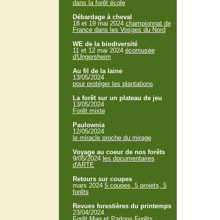
dans la forêt école
Débardage à cheval
18 et 19 mai 2024
championnat de
France dans les Vosges du Nord
WE de la biodiversité
11 et 12 mai 2024
écomusée
d'Ungersheim
Au fil de la laine
13/05/2024
pour protéger les plantations
La forêt sur un plateau de jeu
13/05/2024
Forêt mixte
Paulownia
12/05/2024
le miracle proche du mirage
Voyage au coeur de nos forêts
9/05/2024
les documentaires
d'ARTE
Retours sur coupes
mars 2024
5 coupes, 5 projets, 5
forêts
Revues forestières du printemps
23/04/2024
Forêt Mag et Parlons Forêts