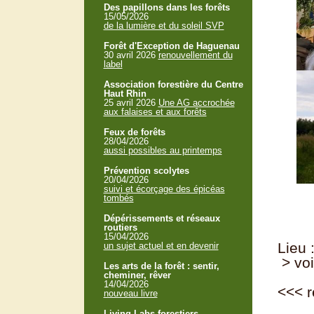
Des papillons dans les forêts
15/05/2026
de la lumière et du soleil SVP
Forêt d'Exception de Haguenau
30 avril 2026
renouvellement du
label
Association forestière du Centre
Haut Rhin
25 avril 2026
Une AG accrochée
aux falaises et aux forêts
Feux de forêts
28/04/2026
aussi possibles au printemps
Prévention scolytes
20/04/2026
suivi et écorçage des épicéas
tombés
Dépérissements et réseaux
routiers
15/04/2026
Lieu
un sujet actuel et en devenir
> voi
Les arts de la forêt : sentir,
cheminer, rêver
14/04/2026
<<<
r
nouveau livre
Living Labs forestiers