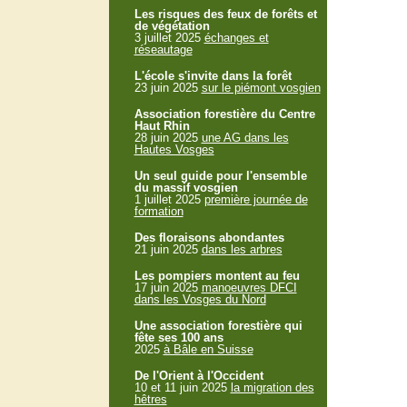
Les risques des feux de forêts et
de végétation
3 juillet 2025
échanges et
réseautage
L'école s'invite dans la forêt
23 juin 2025
sur le piémont vosgien
Association forestière du Centre
Haut Rhin
28 juin 2025
une AG dans les
Hautes Vosges
Un seul guide pour l'ensemble
du massif vosgien
1 juillet 2025
première journée de
formation
Des floraisons abondantes
21 juin 2025
dans les arbres
Les pompiers montent au feu
17 juin 2025
manoeuvres DFCI
dans les Vosges du Nord
Une association forestière qui
fête ses 100 ans
2025
à Bâle en Suisse
De l'Orient à l'Occident
10 et 11 juin 2025
la migration des
hêtres