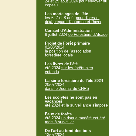
24 et 25 aout 2024
pour envoyer du
copeau
Les martelages de l'été
les 6, 7 et 8 août
pour d'ores et
déjà préparer l'automne et l'hiver
Conseil d'Administration
8 juillet 2024
de Forestiers d'Alsace
Projet de Forêt primaire
02/08/2024
la position de l'association
forestière locale
Les livres de l'été
été 2024
sur les forêts bien
entendu
La série forestière de l'été 2024
20/07/2024
dans le Journal du CNRS
Les scolytes ne sont pas en
vacances
été 2024
et la surveillance s'impose
Feux de forêts
été 2024
un risque modéré cet été
mais à surveiller
De l'art au fond des bois
13/07/2024