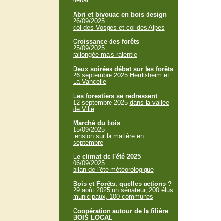
débat
Abri et bivouac en bois design
26/09/2025
col des Vosges et col des Alpes
Croissance des forêts
25/09/2025
rallongée mais ralentie
Deux soirées débat sur les forêts
26 septembre 2025
Herrlisheim et
La Vancelle
Les forestiers se redressent
12 septembre 2025
dans la vallée
de Villé
Marché du bois
15/09/2025
tension sur la matière en
septembre
Le climat de l'été 2025
06/09/2025
bilan de l'été météorologique
Bois et Forêts, quelles actions ?
29 août 2025
un sénateur, 200 élus
municipaux, 100 communes
Coopération autour de la filière
BOIS LOCAL