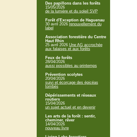
Des papillons dans les forêts
15/05/2026
de la lumière et du soleil SVP
Forêt d'Exception de Haguenau
30 avril 2026
renouvellement du
label
Association forestière du Centre
Haut Rhin
25 avril 2026
Une AG accrochée
aux falaises et aux forêts
Feux de forêts
28/04/2026
aussi possibles au printemps
Prévention scolytes
20/04/2026
suivi et écorçage des épicéas
tombés
Dépérissements et réseaux
routiers
15/04/2026
un sujet actuel et en devenir
Les arts de la forêt : sentir,
cheminer, rêver
14/04/2026
nouveau livre
Living Labs forestiers