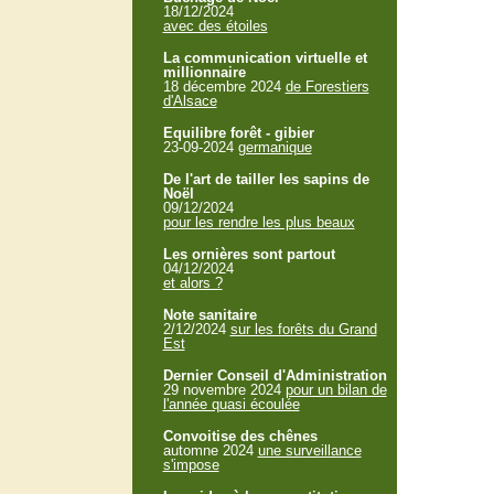
18/12/2024
avec des étoiles
La communication virtuelle et
millionnaire
18 décembre 2024
de Forestiers
d'Alsace
Equilibre forêt - gibier
23-09-2024
germanique
De l'art de tailler les sapins de
Noël
09/12/2024
pour les rendre les plus beaux
Les ornières sont partout
04/12/2024
et alors ?
Note sanitaire
2/12/2024
sur les forêts du Grand
Est
Dernier Conseil d'Administration
29 novembre 2024
pour un bilan de
l'année quasi écoulée
Convoitise des chênes
automne 2024
une surveillance
s'impose