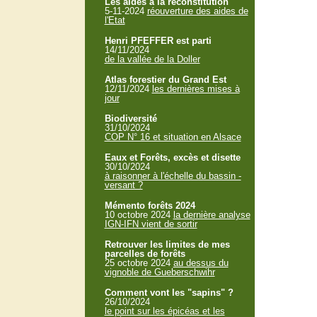
Les aides à la reconstitution
5-11-2024
réouverture des aides de
l'Etat
Henri PFEFFER est parti
14/11/2024
de la vallée de la Doller
Atlas forestier du Grand Est
12/11/2024
les dernières mises à
jour
Biodiversité
31/10/2024
COP N° 16 et situation en Alsace
Eaux et Forêts, excès et disette
30/10/2024
à raisonner à l'échelle du bassin -
versant ?
Mémento forêts 2024
10 octobre 2024
la dernière analyse
IGN-IFN vient de sortir
Retrouver les limites de mes
parcelles de forêts
25 octobre 2024
au dessus du
vignoble de Gueberschwihr
Comment vont les "sapins" ?
26/10/2024
le point sur les épicéas et les