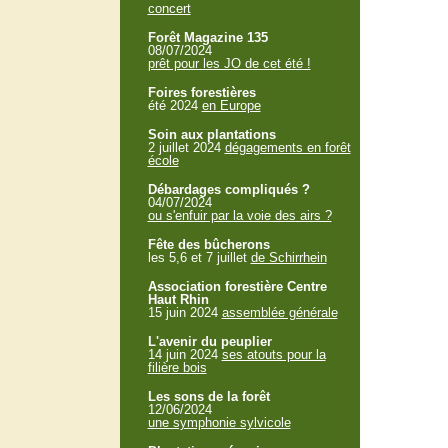
concert
Forêt Magazine 135
08/07/2024
prêt pour les JO de cet été !
Foires forestières
été 2024
en Europe
Soin aux plantations
2 juillet 2024
dégagements en forêt
école
Débardages compliqués ?
04/07/2024
ou s'enfuir par la voie des airs ?
Fête des bûcherons
les 5,6 et 7 juillet
de Schirrhein
Association forestière Centre
Haut Rhin
15 juin 2024
assemblée générale
L'avenir du peuplier
14 juin 2024
ses atouts pour la
filière bois
Les sons de la forêt
12/06/2024
une symphonie sylvicole