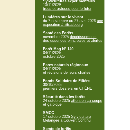
Sylvicultures expérimentales
13/11/2025
trucs et astuces pour le futur
Lumières sur le vivant
du 7 novembre au 27 avril 2026
une
exposition à Strasbourg
Santé des Forêts
novembre 2025
dépérissements
des essences principales et alertes
Forêt Mag N° 140
04/11/2025
octobre 2025
Parcs naturels régionaux
04/11/2025
et révisions de leurs chartes
Fonds Solidaire de Filière
30/10/2025
premiers dossiers en CHÊNE
Sécurité dans les forêts
24 octobre 2025
attention çà coupe
et çà pique
SMCC
17 octobre 2025
Sylviculture
Mélangée à Couvert Continu
Semis de forêts