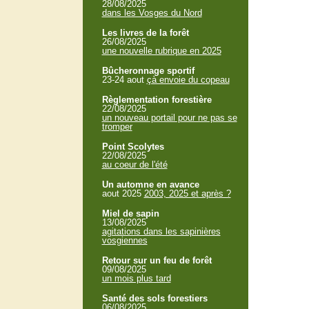
28/08/2025
dans les Vosges du Nord
Les livres de la forêt
26/08/2025
une nouvelle rubrique en 2025
Bûcheronnage sportif
23-24 aout
çà envoie du copeau
Règlementation forestière
22/08/2025
un nouveau portail pour ne pas se
tromper
Point Scolytes
22/08/2025
au coeur de l'été
Un automne en avance
aout 2025
2003, 2025 et après ?
Miel de sapin
13/08/2025
agitations dans les sapinières
vosgiennes
Retour sur un feu de forêt
09/08/2025
un mois plus tard
Santé des sols forestiers
06/08/2025