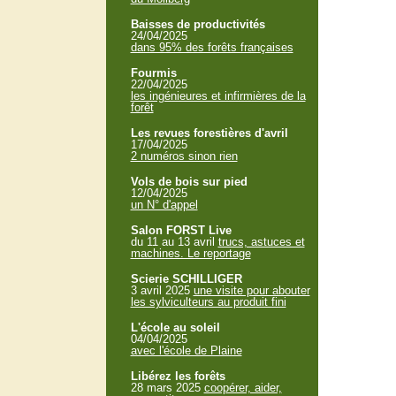
Baisses de productivités
24/04/2025
dans 95% des forêts françaises
Fourmis
22/04/2025
les ingénieures et infirmières de la
forêt
Les revues forestières d'avril
17/04/2025
2 numéros sinon rien
Vols de bois sur pied
12/04/2025
un N° d'appel
Salon FORST Live
du 11 au 13 avril
trucs, astuces et
machines. Le reportage
Scierie SCHILLIGER
3 avril 2025
une visite pour abouter
les sylviculteurs au produit fini
L'école au soleil
04/04/2025
avec l'école de Plaine
Libérez les forêts
28 mars 2025
coopérer, aider,