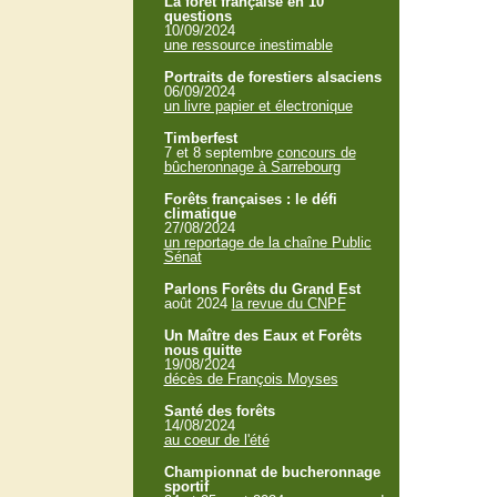
La forêt française en 10
questions
10/09/2024
une ressource inestimable
Portraits de forestiers alsaciens
06/09/2024
un livre papier et électronique
Timberfest
7 et 8 septembre
concours de
bûcheronnage à Sarrebourg
Forêts françaises : le défi
climatique
27/08/2024
un reportage de la chaîne Public
Sénat
Parlons Forêts du Grand Est
août 2024
la revue du CNPF
Un Maître des Eaux et Forêts
nous quitte
19/08/2024
décès de François Moyses
Santé des forêts
14/08/2024
au coeur de l'été
Championnat de bucheronnage
sportif