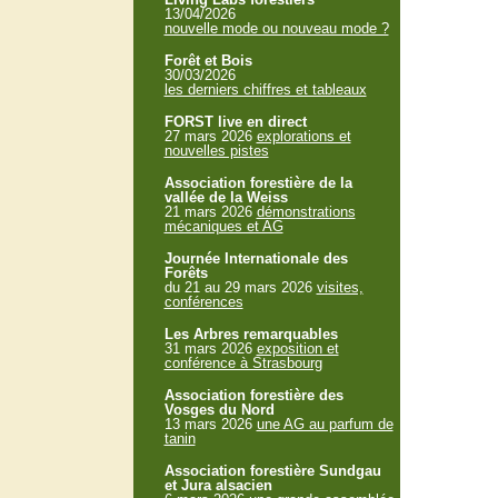
13/04/2026
nouvelle mode ou nouveau mode ?
Forêt et Bois
30/03/2026
les derniers chiffres et tableaux
FORST live en direct
27 mars 2026
explorations et
nouvelles pistes
Association forestière de la
vallée de la Weiss
21 mars 2026
démonstrations
mécaniques et AG
Journée Internationale des
Forêts
du 21 au 29 mars 2026
visites,
conférences
Les Arbres remarquables
31 mars 2026
exposition et
conférence à Strasbourg
Association forestière des
Vosges du Nord
13 mars 2026
une AG au parfum de
tanin
Association forestière Sundgau
et Jura alsacien