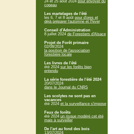
24 et 25 aout 2024
pour envoyer du
copeau
Les martelages de l'été
les 6, 7 et 8 août
pour d'ores et
déjà préparer l'automne et l'hiver
Conseil d'Administration
8 juillet 2024
de Forestiers d'Alsace
Projet de Forêt primaire
02/08/2024
la position de l'association
forestière locale
Les livres de l'été
été 2024
sur les forêts bien
entendu
La série forestière de l'été 2024
20/07/2024
dans le Journal du CNRS
Les scolytes ne sont pas en
vacances
été 2024
et la surveillance s'impose
Feux de forêts
été 2024
un risque modéré cet été
mais à surveiller
De l'art au fond des bois
13/07/2024