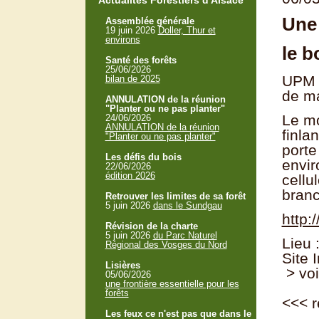
Actualités Forestiers d'Alsace
Une 
Assemblée générale
19 juin 2026
Doller, Thur et
environs
le b
Santé des forêts
25/06/2026
UPM -
bilan de 2025
de ma
ANNULATION de la réunion
"Planter ou ne pas planter"
Le mo
24/06/2026
ANNULATION de la réunion
finla
"Planter ou ne pas planter"
porte
Les défis du bois
envir
22/06/2026
édition 2026
cellu
branc
Retrouver les limites de sa forêt
5 juin 2026
dans le Sundgau
http
Révision de la charte
5 juin 2026
du Parc Naturel
Lieu 
Régional des Vosges du Nord
Site 
Lisières
> voi
05/06/2026
une frontière essentielle pour les
forêts
<<<
r
Les feux ce n'est pas que dans le