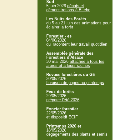
Sud
5 juin 2026
débats et
démonstrations à Bitche
Les Nuits des Forêts
du 5 au 21 juin
des animations pour
éclairer la forêt
Forestier - es
04/06/2026
qui racontent leur travail quotidien
Assemblée générale des
Forestiers d'Alsace
30 mai 2026
attachée à tous les
arbres et à leurs racines
Revues forestières du GE
30/05/2026
floraison de pages au printemps
Feux de forêts
29/05/2026
préparer l'été 2026
Foncier forestier
22/05/2026
et dispositif ECIF
Printemps 2026 et
18/05/2026
dégagements des plants et semis