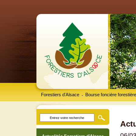
Forestiers d'Alsace
Bourse foncière forestièr
-
Actu
06/0