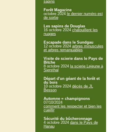
sapins
Forêt Magazine
octobre 2024
le dernier numéro est
de sortie
Les sapins de Douglas
16 octobre 2024
chatouillent les
nuages
Escapade dans le Sundgau
12 octobre 2024
arbres minuscules
et arbres remarquables
Visite de scierie dans le Pays de
Bitche
8 octobre 2024
la scierie Lejeune à
Siersthal
Départ d'un géant de la forêt et
du bois
10 octobre 2024
décès de JL
Besson
Automne = champignons
07/10/2024
comment les respecter et bien les
cueillir
Sécurité du bûcheronnage
4 octobre 2024
dans le Pays de
Hanau