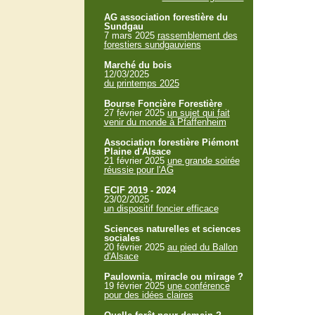
AG association forestière du
Sundgau
7 mars 2025
rassemblement des
forestiers sundgauviens
Marché du bois
12/03/2025
du printemps 2025
Bourse Foncière Forestière
27 février 2025
un sujet qui fait
venir du monde à Pfaffenheim
Association forestière Piémont
Plaine d'Alsace
21 février 2025
une grande soirée
réussie pour l'AG
ECIF 2019 - 2024
23/02/2025
un dispositif foncier efficace
Sciences naturelles et sciences
sociales
20 février 2025
au pied du Ballon
d'Alsace
Paulownia, miracle ou mirage ?
19 février 2025
une conférence
pour des idées claires