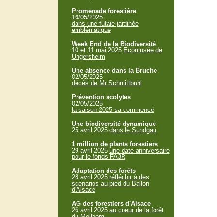
Promenade forestière
16/05/2025
dans une futaie jardinée
emblématique
Week End de la Biodiversité
10 et 11 mai 2025
Ecomusée de
Ungersheim
Une absence dans la Bruche
02/05/2025
décès de Mr Schmittbuhl
Prévention scolytes
02/05/2025
la saison 2025 sa commencé
Une biodiversité dynamique
25 avril 2025
dans le Sundgau
1 million de plants forestiers
29 avril 2025
une date anniversaire
pour le fonds FA3R
Adaptation des forêts
28 avril 2025
réfléchir à des
scénarios au pied du Ballon
d'Alsace
AG des forestiers d'Alsace
26 avril 2025
au coeur de la forêt
du Mollberg