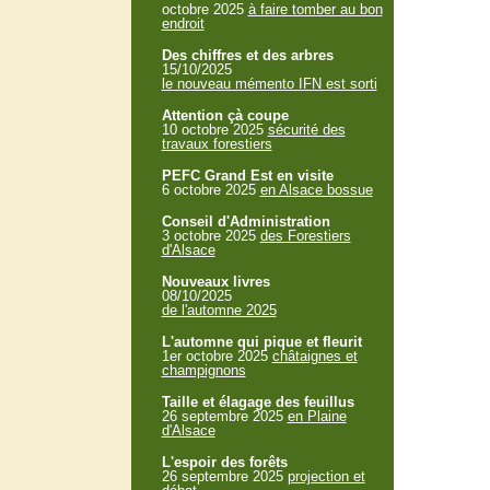
octobre 2025
à faire tomber au bon
endroit
Des chiffres et des arbres
15/10/2025
le nouveau mémento IFN est sorti
Attention çà coupe
10 octobre 2025
sécurité des
travaux forestiers
PEFC Grand Est en visite
6 octobre 2025
en Alsace bossue
Conseil d'Administration
3 octobre 2025
des Forestiers
d'Alsace
Nouveaux livres
08/10/2025
de l'automne 2025
L'automne qui pique et fleurit
1er octobre 2025
châtaignes et
champignons
Taille et élagage des feuillus
26 septembre 2025
en Plaine
d'Alsace
L'espoir des forêts
26 septembre 2025
projection et