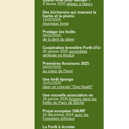
Quelle forêt pour demain ?
4 février 2025
débats à Nancy
Des bûcherons qui manient la
hache et la plume
11/02/2025
nouveaux livres
Protéger les forêts
06/02/2025
de la dent du gibier
Coopérative forestière Forêt d'Ici
30 janvier 2025
assemblée
générale en Alsace
Premières floraisons 2025
05/02/2025
au coeur de l'hiver
Une forêt éponge
31/01/2025
dans un concept "One Health"
Une nouvelle association en
28 janvier 2025
Actions dans les
forêts du Pays de Bitche
Projet européen SMURF
20 décembre 2024
avec les
Forestiers d'Alsace
La Forêt à écouter