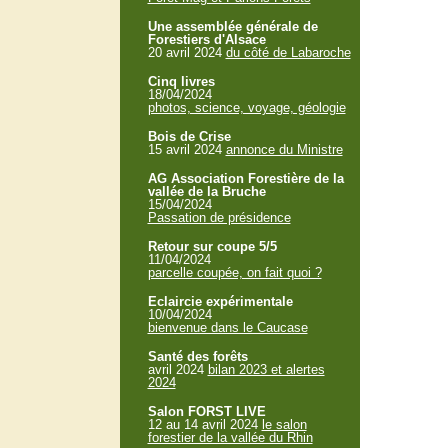
Une assemblée générale de
Forestiers d'Alsace
20 avril 2024
du côté de Labaroche
Cinq livres
18/04/2024
photos, science, voyage, géologie
Bois de Crise
15 avril 2024
annonce du Ministre
AG Association Forestière de la
vallée de la Bruche
15/04/2024
Passation de présidence
Retour sur coupe 5/5
11/04/2024
parcelle coupée, on fait quoi ?
Eclaircie expérimentale
10/04/2024
bienvenue dans le Caucase
Santé des forêts
avril 2024
bilan 2023 et alertes
2024
Salon FORST LIVE
12 au 14 avril 2024
le salon
forestier de la vallée du Rhin