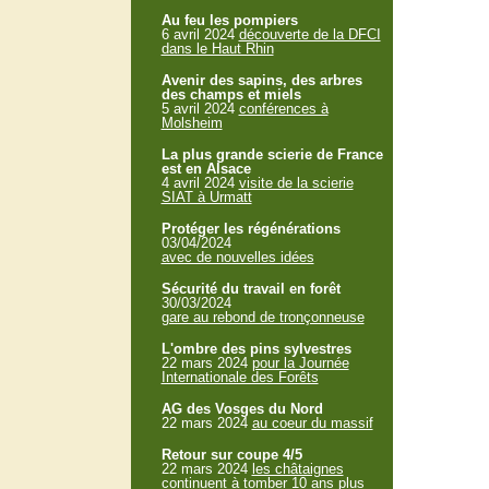
Au feu les pompiers
6 avril 2024
découverte de la DFCI
dans le Haut Rhin
Avenir des sapins, des arbres
des champs et miels
5 avril 2024
conférences à
Molsheim
La plus grande scierie de France
est en Alsace
4 avril 2024
visite de la scierie
SIAT à Urmatt
Protéger les régénérations
03/04/2024
avec de nouvelles idées
Sécurité du travail en forêt
30/03/2024
gare au rebond de tronçonneuse
L'ombre des pins sylvestres
22 mars 2024
pour la Journée
Internationale des Forêts
AG des Vosges du Nord
22 mars 2024
au coeur du massif
Retour sur coupe 4/5
22 mars 2024
les châtaignes
continuent à tomber 10 ans plus