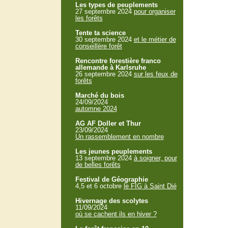
Les types de peuplements
27 septembre 2024
pour organiser
les forêts
Tente ta science
30 septembre 2024
et le métier de
conseillère forêt
Rencontre forestière franco
allemande à Karlsruhe
26 septembre 2024
sur les feux de
forêts
Marché du bois
24/09/2024
automne 2024
AG AF Doller et Thur
23/09/2024
Un rassemblement en nombre
Les jeunes peuplements
13 septembre 2024
à soigner, pour
de belles forêts
Festival de Géographie
4,5 et 6 octobre
le FIG à Saint Dié
Hivernage des scolytes
11/09/2024
où se cachent ils en hiver ?