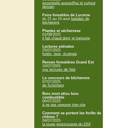
essentielle aujourd'hui et surtout
demain
Foire forestière de Lucerne
du 21 au 24 aout
balades de
bûcherons
Plantes et sécheresse
01/08/2025
il fait chaud donc je transpire
Lectures estivales
25/07/2025
forêts, bois, écologie
Revues forestières Grand Est
10/07/2025
vos lectures de l'été
Le concours de bûcherons
07/07/2025
de Schirrhein
Bois mort et/ou bois
combustible
06/07/2025
à ne pas opposer trop vite
Comment se portent les forêts de
chênes ?
04/07/2025
la loupe grossissante du DSF