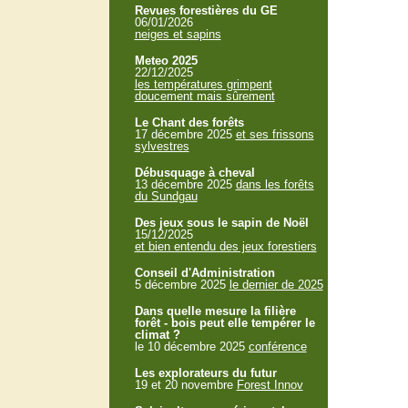
Revues forestières du GE
06/01/2026
neiges et sapins
Meteo 2025
22/12/2025
les températures grimpent
doucement mais sûrement
Le Chant des forêts
17 décembre 2025
et ses frissons
sylvestres
Débusquage à cheval
13 décembre 2025
dans les forêts
du Sundgau
Des jeux sous le sapin de Noël
15/12/2025
et bien entendu des jeux forestiers
Conseil d'Administration
5 décembre 2025
le dernier de 2025
Dans quelle mesure la filière
forêt - bois peut elle tempérer le
climat ?
le 10 décembre 2025
conférence
Les explorateurs du futur
19 et 20 novembre
Forest Innov