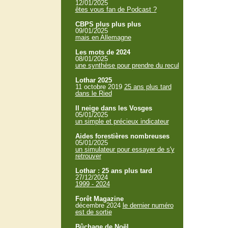
12/01/2025
êtes vous fan de Podcast ?
CBPS plus plus plus
09/01/2025
mais en Allemagne
Les mots de 2024
08/01/2025
une synthèse pour prendre du recul
Lothar 2025
11 octobre 2019
25 ans plus tard
dans le Ried
Il neige dans les Vosges
05/01/2025
un simple et précieux indicateur
Aides forestières nombreuses
05/01/2025
un simulateur pour essayer de s'y
retrouver
Lothar : 25 ans plus tard
27/12/2024
1999 - 2024
Forêt Magazine
décembre 2024
le dernier numéro
est de sortie
Bûchage de Noël