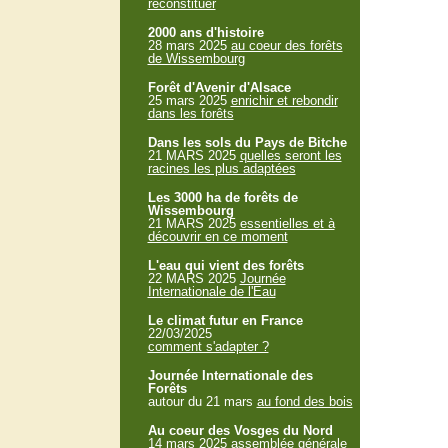
reconstituer
2000 ans d'histoire
28 mars 2025
au coeur des forêts
de Wissembourg
Forêt d'Avenir d'Alsace
25 mars 2025
enrichir et rebondir
dans les forêts
Dans les sols du Pays de Bitche
21 MARS 2025
quelles seront les
racines les plus adaptées
Les 3000 ha de forêts de
Wissembourg
21 MARS 2025
essentielles et à
découvrir en ce moment
L'eau qui vient des forêts
22 MARS 2025
Journée
Internationale de l'Eau
Le climat futur en France
22/03/2025
comment s'adapter ?
Journée Internationale des
Forêts
autour du 21 mars
au fond des bois
Au coeur des Vosges du Nord
14 mars 2025
assemblée générale