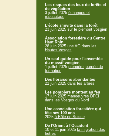
Les risques des feux de forêts et
de végétation
3 juillet 2025
échanges et
réseautage
L'école s'invite dans la forêt
23 juin 2025
sur le piémont vosgien
Association forestière du Centre
Haut Rhin
28 juin 2025
une AG dans les
Hautes Vosges
Un seul guide pour l'ensemble
du massif vosgien
1 juillet 2025
première journée de
formation
Des floraisons abondantes
21 juin 2025
dans les arbres
Les pompiers montent au feu
17 juin 2025
manoeuvres DFCI
dans les Vosges du Nord
Une association forestière qui
fête ses 100 ans
2025
à Bâle en Suisse
De l'Orient à l'Occident
10 et 11 juin 2025
la migration des
hêtres