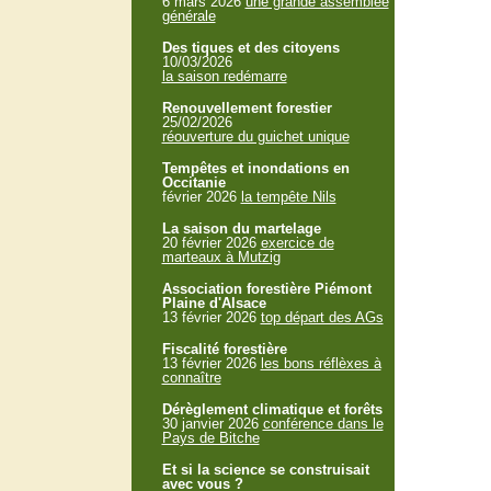
6 mars 2026
une grande assemblée
générale
Des tiques et des citoyens
10/03/2026
la saison redémarre
Renouvellement forestier
25/02/2026
réouverture du guichet unique
Tempêtes et inondations en
Occitanie
février 2026
la tempête Nils
La saison du martelage
20 février 2026
exercice de
marteaux à Mutzig
Association forestière Piémont
Plaine d'Alsace
13 février 2026
top départ des AGs
Fiscalité forestière
13 février 2026
les bons réflèxes à
connaître
Dérèglement climatique et forêts
30 janvier 2026
conférence dans le
Pays de Bitche
Et si la science se construisait
avec vous ?