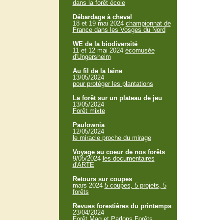
dans la forêt école
Débardage à cheval
18 et 19 mai 2024
championnat de
France dans les Vosges du Nord
WE de la biodiversité
11 et 12 mai 2024
écomusée
d'Ungersheim
Au fil de la laine
13/05/2024
pour protéger les plantations
La forêt sur un plateau de jeu
13/05/2024
Forêt mixte
Paulownia
12/05/2024
le miracle proche du mirage
Voyage au coeur de nos forêts
9/05/2024
les documentaires
d'ARTE
Retours sur coupes
mars 2024
5 coupes, 5 projets, 5
forêts
Revues forestières du printemps
23/04/2024
Forêt Mag et Parlons Forêts