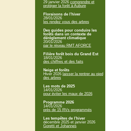
29 janvier 2026
comprendre et
protéger la forêt à Aubure
Floraisons de l'hiver
28/01/2026
les rendez vous des arbres
Des guides pour conduire les
forêts dans un contexte de
dérèglement climatique
20/01/2026
par le réseau RMT AFORCE
Filière forêt bois du Grand Est
18/01/2026
des chiffres et des faits
Neige et forêts
Hiver 2026
laisser la rentrer au pied
des arbres
Les mots de 2025
14/01/2026
pour éviter les maux de 2026
Programme 2026
14/01/2026
près de 15 RVs programmés
Les tempêtes de l'hiver
décembre 2025 et janvier 2026
Goretti et Johannes