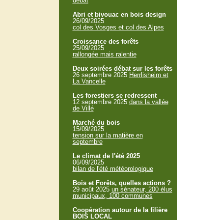
débat
Abri et bivouac en bois design
26/09/2025
col des Vosges et col des Alpes
Croissance des forêts
25/09/2025
rallongée mais ralentie
Deux soirées débat sur les forêts
26 septembre 2025
Herrlisheim et
La Vancelle
Les forestiers se redressent
12 septembre 2025
dans la vallée
de Villé
Marché du bois
15/09/2025
tension sur la matière en
septembre
Le climat de l'été 2025
06/09/2025
bilan de l'été météorologique
Bois et Forêts, quelles actions ?
29 août 2025
un sénateur, 200 élus
municipaux, 100 communes
Coopération autour de la filière
BOIS LOCAL