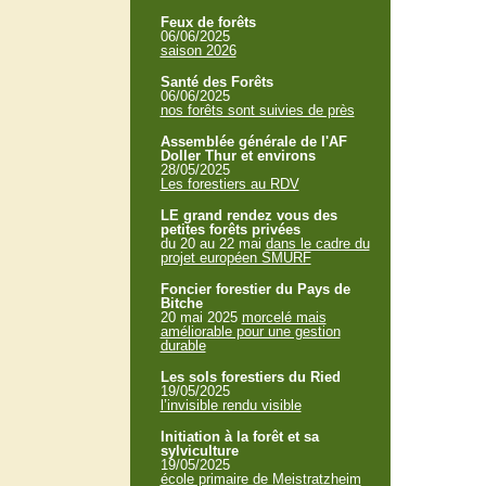
Feux de forêts
06/06/2025
saison 2026
Santé des Forêts
06/06/2025
nos forêts sont suivies de près
Assemblée générale de l'AF
Doller Thur et environs
28/05/2025
Les forestiers au RDV
LE grand rendez vous des
petites forêts privées
du 20 au 22 mai
dans le cadre du
projet européen SMURF
Foncier forestier du Pays de
Bitche
20 mai 2025
morcelé mais
améliorable pour une gestion
durable
Les sols forestiers du Ried
19/05/2025
l’invisible rendu visible
Initiation à la forêt et sa
sylviculture
19/05/2025
école primaire de Meistratzheim