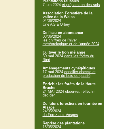
Plantations réussies
7 juin 2024
et préparation des sols
Association Forestière de la
vallée de la Weiss
04/06/2024
Une AG à Orbey
De l'eau en abondance
03/06/2024
les chiffres de l'hiver
météorologique et de l'année 2024
Cultiver le bon mélange
30 mai 2024
dans les forêts du
Ried
Aménagements cynégétiques
17 mai 2024
concilier chasse et
production de bois de qualité
Enrichir les forêts de la Haute
Bruche
24 MAI 2024
observer, réfléchir,
décider
De futurs forestiers en tournée en
Alsace
24/05/2024
du Forez aux Vosges
Reprise des plantations
15/05/2024