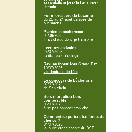
essentielle aujourd'hui et surtout
demain
Foire forestière de Lucerne
du 21 au 24 aout
balades de
bûcherons
Plantes et sécheresse
01/08/2025
il fait chaud donc je transpire
Lectures estivales
25/07/2025
forêts, bois, écologie
Revues forestières Grand Est
10/07/2025
vos lectures de l'été
Le concours de bûcherons
07/07/2025
de Schirrhein
Bois mort et/ou bois
combustible
06/07/2025
à ne pas opposer trop vite
Comment se portent les forêts de
chênes ?
04/07/2025
la loupe grossissante du DSF