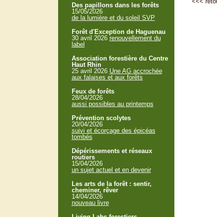
<<<
reto
Des papillons dans les forêts
15/05/2026
de la lumière et du soleil SVP
Forêt d'Exception de Haguenau
30 avril 2026
renouvellement du
label
Association forestière du Centre
Haut Rhin
25 avril 2026
Une AG accrochée
aux falaises et aux forêts
Feux de forêts
28/04/2026
aussi possibles au printemps
Prévention scolytes
20/04/2026
suivi et écorçage des épicéas
tombés
Dépérissements et réseaux
routiers
15/04/2026
un sujet actuel et en devenir
Les arts de la forêt : sentir,
cheminer, rêver
14/04/2026
nouveau livre
Living Labs forestiers