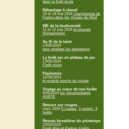
dans la forêt école
Débardage à cheval
18 et 19 mai 2024
championnat de
France dans les Vosges du Nord
WE de la biodiversité
11 et 12 mai 2024
écomusée
d'Ungersheim
Au fil de la laine
13/05/2024
pour protéger les plantations
La forêt sur un plateau de jeu
13/05/2024
Forêt mixte
Paulownia
12/05/2024
le miracle proche du mirage
Voyage au coeur de nos forêts
9/05/2024
les documentaires
d'ARTE
Retours sur coupes
mars 2024
5 coupes, 5 projets, 5
forêts
Revues forestières du printemps
23/04/2024
Forêt Mag et Parlons Forêts