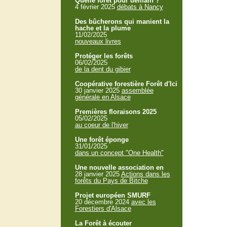
Quelle forêt pour demain ?
4 février 2025
débats à Nancy
Des bûcherons qui manient la
hache et la plume
11/02/2025
nouveaux livres
Protéger les forêts
06/02/2025
de la dent du gibier
Coopérative forestière Forêt d'Ici
30 janvier 2025
assemblée
générale en Alsace
Premières floraisons 2025
05/02/2025
au coeur de l'hiver
Une forêt éponge
31/01/2025
dans un concept "One Health"
Une nouvelle association en
28 janvier 2025
Actions dans les
forêts du Pays de Bitche
Projet européen SMURF
20 décembre 2024
avec les
Forestiers d'Alsace
La Forêt à écouter