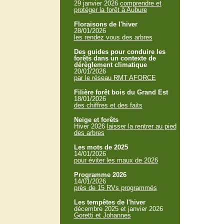
29 janvier 2026
comprendre et
protéger la forêt à Aubure
Floraisons de l'hiver
28/01/2026
les rendez vous des arbres
Des guides pour conduire les
forêts dans un contexte de
dérèglement climatique
20/01/2026
par le réseau RMT AFORCE
Filière forêt bois du Grand Est
18/01/2026
des chiffres et des faits
Neige et forêts
Hiver 2026
laisser la rentrer au pied
des arbres
Les mots de 2025
14/01/2026
pour éviter les maux de 2026
Programme 2026
14/01/2026
près de 15 RVs programmés
Les tempêtes de l'hiver
décembre 2025 et janvier 2026
Goretti et Johannes