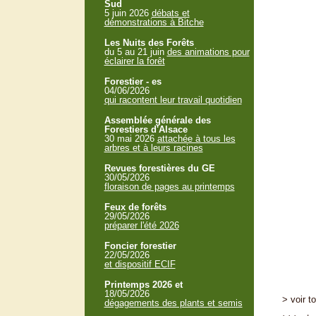
Sud
5 juin 2026
débats et
démonstrations à Bitche
Les Nuits des Forêts
du 5 au 21 juin
des animations pour
éclairer la forêt
Forestier - es
04/06/2026
qui racontent leur travail quotidien
Assemblée générale des
Forestiers d'Alsace
30 mai 2026
attachée à tous les
arbres et à leurs racines
Revues forestières du GE
30/05/2026
floraison de pages au printemps
Feux de forêts
29/05/2026
préparer l'été 2026
Foncier forestier
22/05/2026
et dispositif ECIF
Printemps 2026 et
18/05/2026
> voir t
dégagements des plants et semis