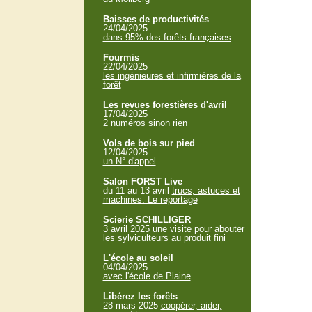
Baisses de productivités
24/04/2025
dans 95% des forêts françaises
Fourmis
22/04/2025
les ingénieures et infirmières de la
forêt
Les revues forestières d'avril
17/04/2025
2 numéros sinon rien
Vols de bois sur pied
12/04/2025
un N° d'appel
Salon FORST Live
du 11 au 13 avril
trucs, astuces et
machines. Le reportage
Scierie SCHILLIGER
3 avril 2025
une visite pour abouter
les sylviculteurs au produit fini
L'école au soleil
04/04/2025
avec l'école de Plaine
Libérez les forêts
28 mars 2025
coopérer, aider,