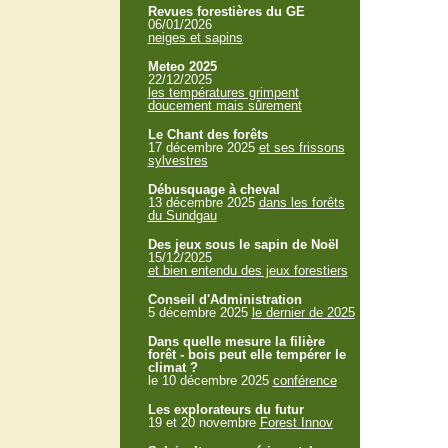
Revues forestières du GE
06/01/2026
neiges et sapins
Meteo 2025
22/12/2025
les températures grimpent
doucement mais sûrement
Le Chant des forêts
17 décembre 2025
et ses frissons
sylvestres
Débusquage à cheval
13 décembre 2025
dans les forêts
du Sundgau
Des jeux sous le sapin de Noël
15/12/2025
et bien entendu des jeux forestiers
Conseil d'Administration
5 décembre 2025
le dernier de 2025
Dans quelle mesure la filière
forêt - bois peut elle tempérer le
climat ?
le 10 décembre 2025
conférence
Les explorateurs du futur
19 et 20 novembre
Forest Innov