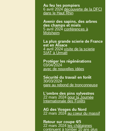
Au feu les pompiers
6 avril 2024
découverte de la DFCI
dans le Haut Rhin
Avenir des sapins, des arbres
des champs et miels
5 avril 2024
conférences à
Molsheim
La plus grande scierie de France
est en Alsace
4 avril 2024
visite de la scierie
SIAT à Urmatt
Protéger les régénérations
03/04/2024
avec de nouvelles idées
Sécurité du travail en forêt
30/03/2024
gare au rebond de tronçonneuse
L'ombre des pins sylvestres
22 mars 2024
pour la Journée
Internationale des Forêts
AG des Vosges du Nord
22 mars 2024
au coeur du massif
Retour sur coupe 4/5
22 mars 2024
les châtaignes
continuent à tomber 10 ans plus