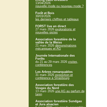
13/04/2026
nouvelle mode ou nouveau mode ?
Forêt et Bois
30/03/2026
les derniers chiffres et tableaux
FORST live en direct
27 mars 2026
explorations et
nouvelles pistes
Association forestière de la
vallée de la Weiss
21 mars 2026
démonstrations
mécaniques et AG
Journée Internationale des
Forêts
du 21 au 29 mars 2026
visites,
conférences
Les Arbres remarquables
31 mars 2026
exposition et
conférence à Strasbourg
Association forestière des
Vosges du Nord
13 mars 2026
une AG au parfum de
tanin
Association forestière Sundgau
et Jura alsacien