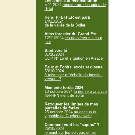
Les aides à la reconstitution
5-11-2024
réouverture des aides de
l'Etat
Henri PFEFFER est parti
14/11/2024
de la vallée de la Doller
Atlas forestier du Grand Est
12/11/2024
les dernières mises à
jour
Biodiversité
31/10/2024
COP N° 16 et situation en Alsace
Eaux et Forêts, excès et disette
30/10/2024
à raisonner à l'échelle du bassin -
versant ?
Mémento forêts 2024
10 octobre 2024
la dernière analyse
IGN-IFN vient de sortir
Retrouver les limites de mes
parcelles de forêts
25 octobre 2024
au dessus du
vignoble de Gueberschwihr
Comment vont les "sapins" ?
26/10/2024
le point sur les épicéas et les