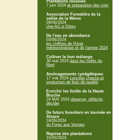
Plantations réussies
7 juin 2024
et préparation des sols
Association Forestière de la
vallée de la Weiss
04/06/2024
Une AG à Orbey
De l'eau en abondance
03/06/2024
les chiffres de l'hiver
météorologique et de l'année 2024
Cultiver le bon mélange
30 mai 2024
dans les forêts du
Ried
Aménagements cynégétiques
17 mai 2024
concilier chasse et
production de bois de qualité
Enrichir les forêts de la Haute
Bruche
24 MAI 2024
observer, réfléchir,
décider
De futurs forestiers en tournée en
Alsace
24/05/2024
du Forez aux Vosges
Reprise des plantations
15/05/2024