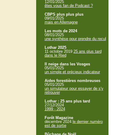
12/01/2025
êtes vous fan de Podcast ?
CBPS plus plus plus
09/01/2025
mais en Allemagne
Les mots de 2024
08/01/2025
une synthèse pour prendre du recul
Lothar 2025
11 octobre 2019
25 ans plus tard
dans le Ried
Il neige dans les Vosges
05/01/2025
un simple et précieux indicateur
Aides forestières nombreuses
05/01/2025
un simulateur pour essayer de s'y
retrouver
Lothar : 25 ans plus tard
27/12/2024
1999 - 2024
Forêt Magazine
décembre 2024
le dernier numéro
est de sortie
Bûchage de Noël