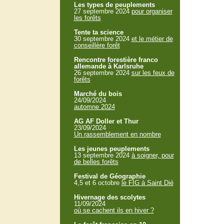
Les types de peuplements
27 septembre 2024
pour organiser
les forêts
Tente ta science
30 septembre 2024
et le métier de
conseillère forêt
Rencontre forestière franco
allemande à Karlsruhe
26 septembre 2024
sur les feux de
forêts
Marché du bois
24/09/2024
automne 2024
AG AF Doller et Thur
23/09/2024
Un rassemblement en nombre
Les jeunes peuplements
13 septembre 2024
à soigner, pour
de belles forêts
Festival de Géographie
4,5 et 6 octobre
le FIG à Saint Dié
Hivernage des scolytes
11/09/2024
où se cachent ils en hiver ?