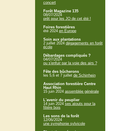
concert
Forêt Magazine 135
08/07/2024
prêt pour les JO de cet été !
Foires forestières
été 2024
en Europe
Soin aux plantations
2 juillet 2024
dégagements en forêt
école
Débardages compliqués ?
04/07/2024
ou s'enfuir par la voie des airs ?
Fête des bûcherons
les 5,6 et 7 juillet
de Schirrhein
Association forestière Centre
Haut Rhin
15 juin 2024
assemblée générale
L'avenir du peuplier
14 juin 2024
ses atouts pour la
filière bois
Les sons de la forêt
12/06/2024
une symphonie sylvicole