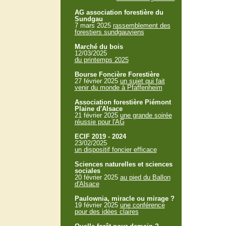
AG association forestière du
Sundgau
7 mars 2025
rassemblement des
forestiers sundgauviens
Marché du bois
12/03/2025
du printemps 2025
Bourse Foncière Forestière
27 février 2025
un sujet qui fait
venir du monde à Pfaffenheim
Association forestière Piémont
Plaine d'Alsace
21 février 2025
une grande soirée
réussie pour l'AG
ECIF 2019 - 2024
23/02/2025
un dispositif foncier efficace
Sciences naturelles et sciences
sociales
20 février 2025
au pied du Ballon
d'Alsace
Paulownia, miracle ou mirage ?
19 février 2025
une conférence
pour des idées claires