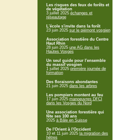
Les risques des feux de forêts et
de végétation
3 juillet 2025
échanges et
réseautage
L'école s'invite dans la forêt
23 juin 2025
sur le piémont vosgien
Association forestière du Centre
Haut Rhin
28 juin 2025
une AG dans les
Hautes Vosges
Un seul guide pour l'ensemble
du massif vosgien
1 juillet 2025
première journée de
formation
Des floraisons abondantes
21 juin 2025
dans les arbres
Les pompiers montent au feu
17 juin 2025
manoeuvres DFCI
dans les Vosges du Nord
Une association forestière qui
fête ses 100 ans
2025
à Bâle en Suisse
De l'Orient à l'Occident
10 et 11 juin 2025
la migration des
hêtres