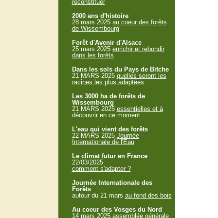
reconstituer
2000 ans d'histoire
28 mars 2025
au coeur des forêts
de Wissembourg
Forêt d'Avenir d'Alsace
25 mars 2025
enrichir et rebondir
dans les forêts
Dans les sols du Pays de Bitche
21 MARS 2025
quelles seront les
racines les plus adaptées
Les 3000 ha de forêts de
Wissembourg
21 MARS 2025
essentielles et à
découvrir en ce moment
L'eau qui vient des forêts
22 MARS 2025
Journée
Internationale de l'Eau
Le climat futur en France
22/03/2025
comment s'adapter ?
Journée Internationale des
Forêts
autour du 21 mars
au fond des bois
Au coeur des Vosges du Nord
14 mars 2025
assemblée générale