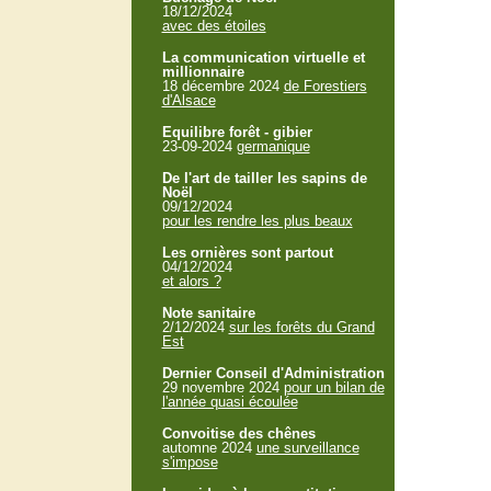
18/12/2024
avec des étoiles
La communication virtuelle et
millionnaire
18 décembre 2024
de Forestiers
d'Alsace
Equilibre forêt - gibier
23-09-2024
germanique
De l'art de tailler les sapins de
Noël
09/12/2024
pour les rendre les plus beaux
Les ornières sont partout
04/12/2024
et alors ?
Note sanitaire
2/12/2024
sur les forêts du Grand
Est
Dernier Conseil d'Administration
29 novembre 2024
pour un bilan de
l'année quasi écoulée
Convoitise des chênes
automne 2024
une surveillance
s'impose