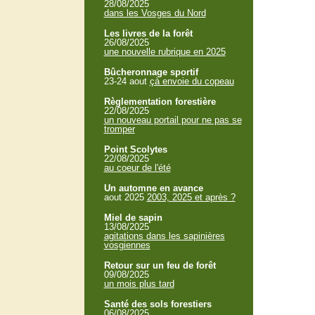
28/08/2025
dans les Vosges du Nord
Les livres de la forêt
26/08/2025
une nouvelle rubrique en 2025
Bûcheronnage sportif
23-24 aout
çà envoie du copeau
Règlementation forestière
22/08/2025
un nouveau portail pour ne pas se
tromper
Point Scolytes
22/08/2025
au coeur de l'été
Un automne en avance
aout 2025
2003, 2025 et après ?
Miel de sapin
13/08/2025
agitations dans les sapinières
vosgiennes
Retour sur un feu de forêt
09/08/2025
un mois plus tard
Santé des sols forestiers
06/08/2025