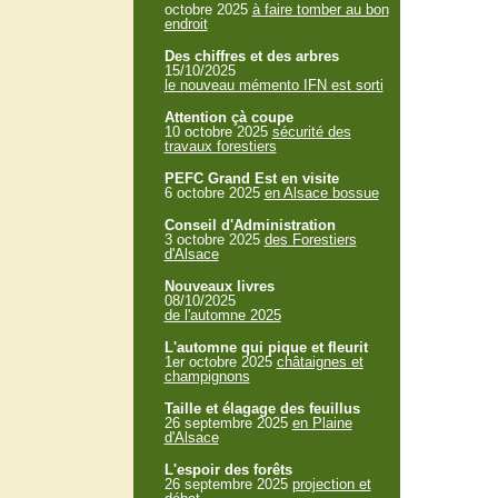
octobre 2025
à faire tomber au bon
endroit
Des chiffres et des arbres
15/10/2025
le nouveau mémento IFN est sorti
Attention çà coupe
10 octobre 2025
sécurité des
travaux forestiers
PEFC Grand Est en visite
6 octobre 2025
en Alsace bossue
Conseil d'Administration
3 octobre 2025
des Forestiers
d'Alsace
Nouveaux livres
08/10/2025
de l'automne 2025
L'automne qui pique et fleurit
1er octobre 2025
châtaignes et
champignons
Taille et élagage des feuillus
26 septembre 2025
en Plaine
d'Alsace
L'espoir des forêts
26 septembre 2025
projection et