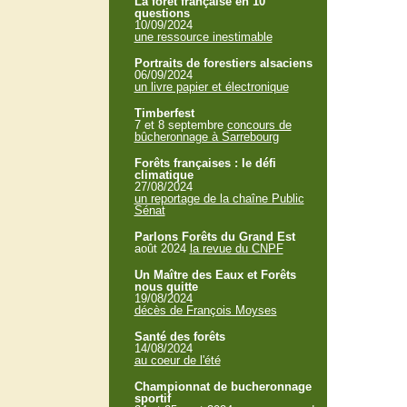
La forêt française en 10
questions
10/09/2024
une ressource inestimable
Portraits de forestiers alsaciens
06/09/2024
un livre papier et électronique
Timberfest
7 et 8 septembre
concours de
bûcheronnage à Sarrebourg
Forêts françaises : le défi
climatique
27/08/2024
un reportage de la chaîne Public
Sénat
Parlons Forêts du Grand Est
août 2024
la revue du CNPF
Un Maître des Eaux et Forêts
nous quitte
19/08/2024
décès de François Moyses
Santé des forêts
14/08/2024
au coeur de l'été
Championnat de bucheronnage
sportif