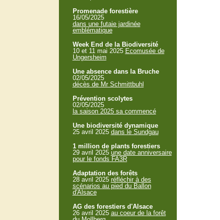
Promenade forestière
16/05/2025
dans une futaie jardinée
emblématique
Week End de la Biodiversité
10 et 11 mai 2025
Ecomusée de
Ungersheim
Une absence dans la Bruche
02/05/2025
décès de Mr Schmittbuhl
Prévention scolytes
02/05/2025
la saison 2025 sa commencé
Une biodiversité dynamique
25 avril 2025
dans le Sundgau
1 million de plants forestiers
29 avril 2025
une date anniversaire
pour le fonds FA3R
Adaptation des forêts
28 avril 2025
réfléchir à des
scénarios au pied du Ballon
d'Alsace
AG des forestiers d'Alsace
26 avril 2025
au coeur de la forêt
du Mollberg