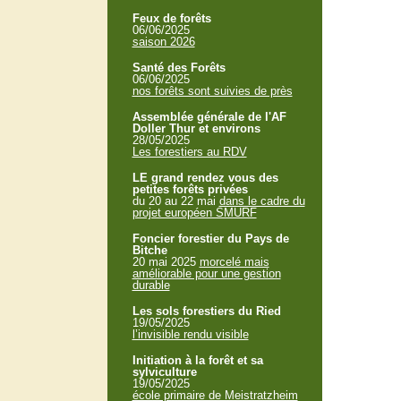
Feux de forêts
06/06/2025
saison 2026
Santé des Forêts
06/06/2025
nos forêts sont suivies de près
Assemblée générale de l'AF
Doller Thur et environs
28/05/2025
Les forestiers au RDV
LE grand rendez vous des
petites forêts privées
du 20 au 22 mai
dans le cadre du
projet européen SMURF
Foncier forestier du Pays de
Bitche
20 mai 2025
morcelé mais
améliorable pour une gestion
durable
Les sols forestiers du Ried
19/05/2025
l’invisible rendu visible
Initiation à la forêt et sa
sylviculture
19/05/2025
école primaire de Meistratzheim