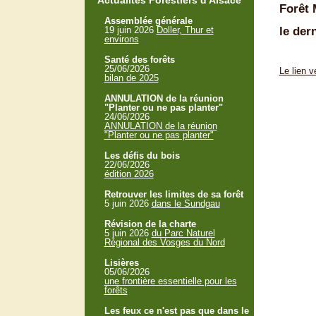
Actualités Forestiers d'Alsace
Forêt 
Assemblée générale
19 juin 2026
Doller, Thur et
le der
environs
Santé des forêts
25/06/2026
Le lien 
bilan de 2025
ANNULATION de la réunion
"Planter ou ne pas planter"
24/06/2026
ANNULATION de la réunion
"Planter ou ne pas planter"
Les défis du bois
22/06/2026
édition 2026
Retrouver les limites de sa forêt
5 juin 2026
dans le Sundgau
Révision de la charte
5 juin 2026
du Parc Naturel
Régional des Vosges du Nord
Lisières
05/06/2026
une frontière essentielle pour les
forêts
Les feux ce n'est pas que dans le