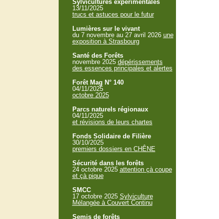
Sylvicultures expérimentales
13/11/2025
trucs et astuces pour le futur
Lumières sur le vivant
du 7 novembre au 27 avril 2026
une
exposition à Strasbourg
Santé des Forêts
novembre 2025
dépérissements
des essences principales et alertes
Forêt Mag N° 140
04/11/2025
octobre 2025
Parcs naturels régionaux
04/11/2025
et révisions de leurs chartes
Fonds Solidaire de Filière
30/10/2025
premiers dossiers en CHÊNE
Sécurité dans les forêts
24 octobre 2025
attention çà coupe
et çà pique
SMCC
17 octobre 2025
Sylviculture
Mélangée à Couvert Continu
Semis de forêts