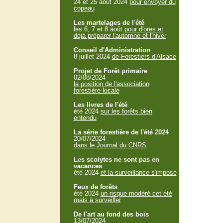
24 et 25 aout 2024
pour envoyer du
copeau
Les martelages de l'été
les 6, 7 et 8 août
pour d'ores et
déjà préparer l'automne et l'hiver
Conseil d'Administration
8 juillet 2024
de Forestiers d'Alsace
Projet de Forêt primaire
02/08/2024
la position de l'association
forestière locale
Les livres de l'été
été 2024
sur les forêts bien
entendu
La série forestière de l'été 2024
20/07/2024
dans le Journal du CNRS
Les scolytes ne sont pas en
vacances
été 2024
et la surveillance s'impose
Feux de forêts
été 2024
un risque modéré cet été
mais à surveiller
De l'art au fond des bois
13/07/2024