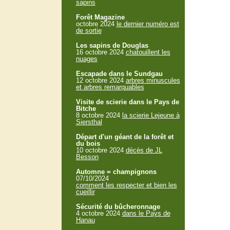
sapins
Forêt Magazine
octobre 2024
le dernier numéro est
de sortie
Les sapins de Douglas
16 octobre 2024
chatouillent les
nuages
Escapade dans le Sundgau
12 octobre 2024
arbres minuscules
et arbres remarquables
Visite de scierie dans le Pays de
Bitche
8 octobre 2024
la scierie Lejeune à
Siersthal
Départ d'un géant de la forêt et
du bois
10 octobre 2024
décès de JL
Besson
Automne = champignons
07/10/2024
comment les respecter et bien les
cueillir
Sécurité du bûcheronnage
4 octobre 2024
dans le Pays de
Hanau