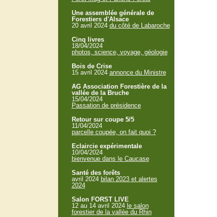
Une assemblée générale de
Forestiers d'Alsace
20 avril 2024
du côté de Labaroche
Cinq livres
18/04/2024
photos, science, voyage, géologie
Bois de Crise
15 avril 2024
annonce du Ministre
AG Association Forestière de la
vallée de la Bruche
15/04/2024
Passation de présidence
Retour sur coupe 5/5
11/04/2024
parcelle coupée, on fait quoi ?
Eclaircie expérimentale
10/04/2024
bienvenue dans le Caucase
Santé des forêts
avril 2024
bilan 2023 et alertes
2024
Salon FORST LIVE
12 au 14 avril 2024
le salon
forestier de la vallée du Rhin