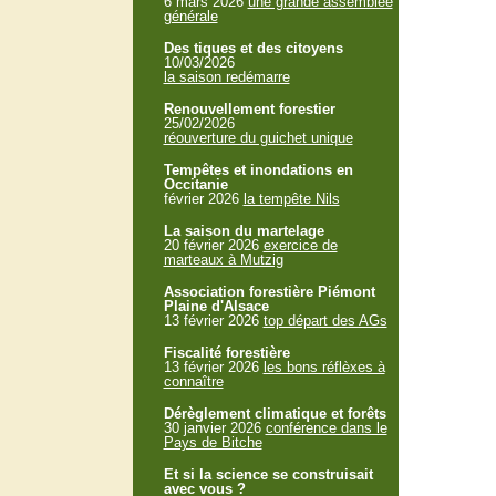
6 mars 2026
une grande assemblée
générale
Des tiques et des citoyens
10/03/2026
la saison redémarre
Renouvellement forestier
25/02/2026
réouverture du guichet unique
Tempêtes et inondations en
Occitanie
février 2026
la tempête Nils
La saison du martelage
20 février 2026
exercice de
marteaux à Mutzig
Association forestière Piémont
Plaine d'Alsace
13 février 2026
top départ des AGs
Fiscalité forestière
13 février 2026
les bons réflèxes à
connaître
Dérèglement climatique et forêts
30 janvier 2026
conférence dans le
Pays de Bitche
Et si la science se construisait
avec vous ?