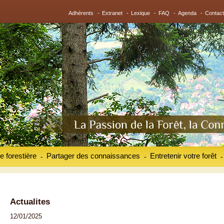
Adhérents
-
Extranet
-
Lexique
-
FAQ
-
Agenda
-
Contact
e forestière
Partager des connaissances
Entretenir votre forêt
-
-
-
Actualites
12/01/2025