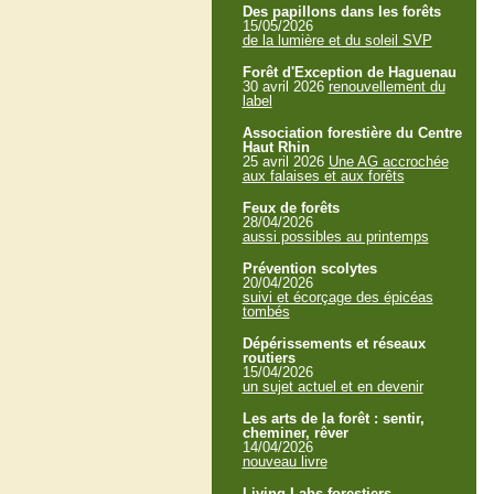
Des papillons dans les forêts
15/05/2026
de la lumière et du soleil SVP
Forêt d'Exception de Haguenau
30 avril 2026
renouvellement du
label
Association forestière du Centre
Haut Rhin
25 avril 2026
Une AG accrochée
aux falaises et aux forêts
Feux de forêts
28/04/2026
aussi possibles au printemps
Prévention scolytes
20/04/2026
suivi et écorçage des épicéas
tombés
Dépérissements et réseaux
routiers
15/04/2026
un sujet actuel et en devenir
Les arts de la forêt : sentir,
cheminer, rêver
14/04/2026
nouveau livre
Living Labs forestiers