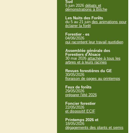
Sud
5 juin 2026
débats et
démonstrations à Bitche
Les Nuits des Forêts
du 5 au 21 juin
des animations pour
éclairer la forêt
Forestier - es
04/06/2026
qui racontent leur travail quotidien
Assemblée générale des
Forestiers d'Alsace
30 mai 2026
attachée à tous les
arbres et à leurs racines
Revues forestières du GE
30/05/2026
floraison de pages au printemps
Feux de forêts
29/05/2026
préparer l'été 2026
Foncier forestier
22/05/2026
et dispositif ECIF
Printemps 2026 et
18/05/2026
dégagements des plants et semis