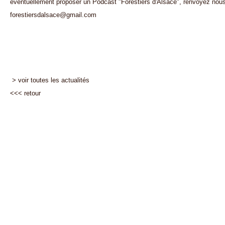
éventuellement proposer un Podcast "Forestiers d'Alsace", renvoyez nous
forestiersdalsace@gmail.com
> voir toutes les actualités
<<<
retour