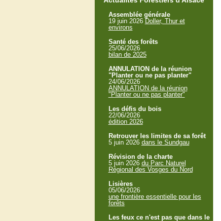
Actualités Forestiers d'Alsace
Assemblée générale
19 juin 2026
Doller, Thur et
environs
Santé des forêts
25/06/2026
bilan de 2025
ANNULATION de la réunion
"Planter ou ne pas planter"
24/06/2026
ANNULATION de la réunion
"Planter ou ne pas planter"
Les défis du bois
22/06/2026
édition 2026
Retrouver les limites de sa forêt
5 juin 2026
dans le Sundgau
Révision de la charte
5 juin 2026
du Parc Naturel
Régional des Vosges du Nord
Lisières
05/06/2026
une frontière essentielle pour les
forêts
Les feux ce n'est pas que dans le