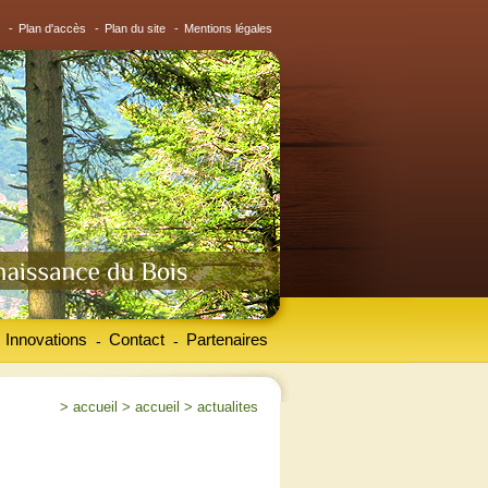
-
Plan d'accès
-
Plan du site
-
Mentions légales
Innovations
Contact
Partenaires
-
-
>
accueil
>
accueil
>
actualites