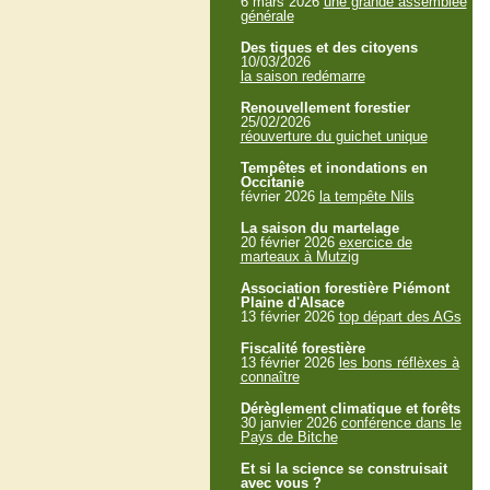
6 mars 2026
une grande assemblée
générale
Des tiques et des citoyens
10/03/2026
la saison redémarre
Renouvellement forestier
25/02/2026
réouverture du guichet unique
Tempêtes et inondations en
Occitanie
février 2026
la tempête Nils
La saison du martelage
20 février 2026
exercice de
marteaux à Mutzig
Association forestière Piémont
Plaine d'Alsace
13 février 2026
top départ des AGs
Fiscalité forestière
13 février 2026
les bons réflèxes à
connaître
Dérèglement climatique et forêts
30 janvier 2026
conférence dans le
Pays de Bitche
Et si la science se construisait
avec vous ?