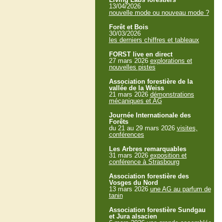
13/04/2026
nouvelle mode ou nouveau mode ?
Forêt et Bois
30/03/2026
les derniers chiffres et tableaux
FORST live en direct
27 mars 2026
explorations et
nouvelles pistes
Association forestière de la
vallée de la Weiss
21 mars 2026
démonstrations
mécaniques et AG
Journée Internationale des
Forêts
du 21 au 29 mars 2026
visites,
conférences
Les Arbres remarquables
31 mars 2026
exposition et
conférence à Strasbourg
Association forestière des
Vosges du Nord
13 mars 2026
une AG au parfum de
tanin
Association forestière Sundgau
et Jura alsacien