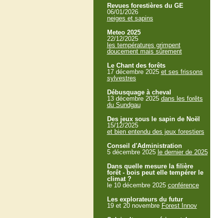
Revues forestières du GE
06/01/2026
neiges et sapins
Meteo 2025
22/12/2025
les températures grimpent
doucement mais sûrement
Le Chant des forêts
17 décembre 2025
et ses frissons
sylvestres
Débusquage à cheval
13 décembre 2025
dans les forêts
du Sundgau
Des jeux sous le sapin de Noël
15/12/2025
et bien entendu des jeux forestiers
Conseil d'Administration
5 décembre 2025
le dernier de 2025
Dans quelle mesure la filière
forêt - bois peut elle tempérer le
climat ?
le 10 décembre 2025
conférence
Les explorateurs du futur
19 et 20 novembre
Forest Innov