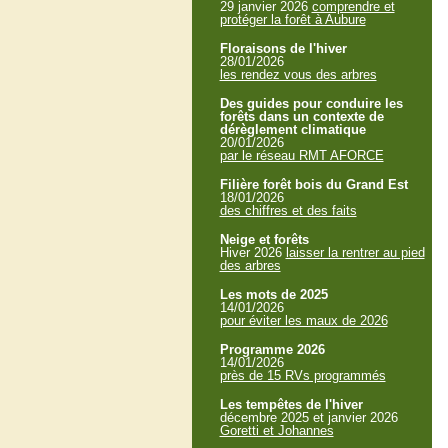
29 janvier 2026
comprendre et
protéger la forêt à Aubure
Floraisons de l'hiver
28/01/2026
les rendez vous des arbres
Des guides pour conduire les
forêts dans un contexte de
dérèglement climatique
20/01/2026
par le réseau RMT AFORCE
Filière forêt bois du Grand Est
18/01/2026
des chiffres et des faits
Neige et forêts
Hiver 2026
laisser la rentrer au pied
des arbres
Les mots de 2025
14/01/2026
pour éviter les maux de 2026
Programme 2026
14/01/2026
près de 15 RVs programmés
Les tempêtes de l'hiver
décembre 2025 et janvier 2026
Goretti et Johannes