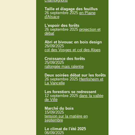
champignons
Taille et élagage des feuillus
26 septembre 2025
en Plaine
d'Alsace
L'espoir des forêts
26 septembre 2025
projection et
débat
Abri et bivouac en bois design
26/09/2025
col des Vosges et col des Alpes
Croissance des forêts
25/09/2025
rallongée mais ralentie
Deux soirées débat sur les forêts
26 septembre 2025
Herrlisheim et
La Vancelle
Les forestiers se redressent
12 septembre 2025
dans la vallée
de Villé
Marché du bois
15/09/2025
tension sur la matière en
septembre
Le climat de l'été 2025
06/09/2025