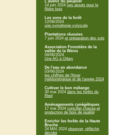
L'avenir du peuplier
14 juin 2024
ses atouts pour la
filière bois
Les sons de la forêt
12/06/2024
une symphonie sylvicole
Plantations réussies
7 juin 2024
et préparation des sols
Association Forestière de la
vallée de la Weiss
04/06/2024
Une AG à Orbey
De l'eau en abondance
03/06/2024
les chiffres de l'hiver
météorologique et de l'année 2024
Cultiver le bon mélange
30 mai 2024
dans les forêts du
Ried
Aménagements cynégétiques
17 mai 2024
concilier chasse et
production de bois de qualité
Enrichir les forêts de la Haute
Bruche
24 MAI 2024
observer, réfléchir,
décider