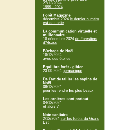
27/12/2024
1999 - 2024
Forêt Magazine
décembre 2024
le dernier numéro
est de sortie
La communication virtuelle et
millionnaire
18 décembre 2024
de Forestiers
d'Alsace
Bûchage de Noël
18/12/2024
avec des étoiles
Equilibre forêt - gibier
23-09-2024
germanique
De l'art de tailler les sapins de
Noël
09/12/2024
pour les rendre les plus beaux
Les ornières sont partout
04/12/2024
et alors ?
Note sanitaire
2/12/2024
sur les forêts du Grand
Est