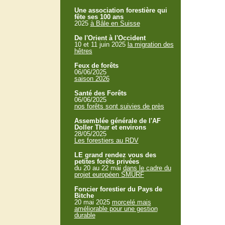
Une association forestière qui
fête ses 100 ans
2025
à Bâle en Suisse
De l'Orient à l'Occident
10 et 11 juin 2025
la migration des
hêtres
Feux de forêts
06/06/2025
saison 2026
Santé des Forêts
06/06/2025
nos forêts sont suivies de près
Assemblée générale de l'AF
Doller Thur et environs
28/05/2025
Les forestiers au RDV
LE grand rendez vous des
petites forêts privées
du 20 au 22 mai
dans le cadre du
projet européen SMURF
Foncier forestier du Pays de
Bitche
20 mai 2025
morcelé mais
améliorable pour une gestion
durable