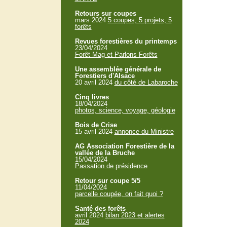
Retours sur coupes
mars 2024
5 coupes, 5 projets, 5
forêts
Revues forestières du printemps
23/04/2024
Forêt Mag et Parlons Forêts
Une assemblée générale de
Forestiers d'Alsace
20 avril 2024
du côté de Labaroche
Cinq livres
18/04/2024
photos, science, voyage, géologie
Bois de Crise
15 avril 2024
annonce du Ministre
AG Association Forestière de la
vallée de la Bruche
15/04/2024
Passation de présidence
Retour sur coupe 5/5
11/04/2024
parcelle coupée, on fait quoi ?
Santé des forêts
avril 2024
bilan 2023 et alertes
2024