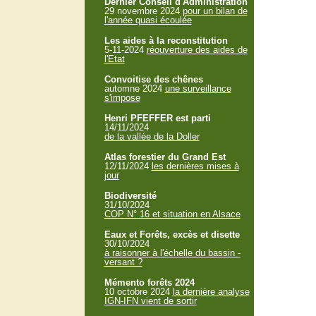
Dernier Conseil d'Administration
29 novembre 2024
pour un bilan de
l'année quasi écoulée
Les aides à la reconstitution
5-11-2024
réouverture des aides de
l'Etat
Convoitise des chênes
automne 2024
une surveillance
s'impose
Henri PFEFFER est parti
14/11/2024
de la vallée de la Doller
Atlas forestier du Grand Est
12/11/2024
les dernières mises à
jour
Biodiversité
31/10/2024
COP N° 16 et situation en Alsace
Eaux et Forêts, excès et disette
30/10/2024
à raisonner à l'échelle du bassin -
versant ?
Mémento forêts 2024
10 octobre 2024
la dernière analyse
IGN-IFN vient de sortir