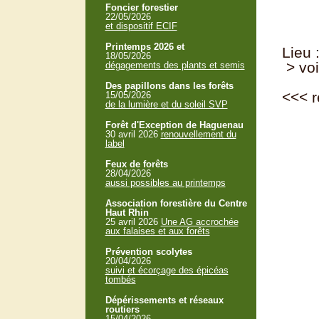
Foncier forestier
22/05/2026
et dispositif ECIF
Printemps 2026 et
Lieu 
18/05/2026
> voi
dégagements des plants et semis
Des papillons dans les forêts
<<<
r
15/05/2026
de la lumière et du soleil SVP
Forêt d'Exception de Haguenau
30 avril 2026
renouvellement du
label
Feux de forêts
28/04/2026
aussi possibles au printemps
Association forestière du Centre
Haut Rhin
25 avril 2026
Une AG accrochée
aux falaises et aux forêts
Prévention scolytes
20/04/2026
suivi et écorçage des épicéas
tombés
Dépérissements et réseaux
routiers
15/04/2026