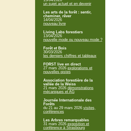
un sujet actuel et en devenir
Les arts de la forêt : sentir,
cheminer, rêver
14/04/2026
nouveau livre
Living Labs forestiers
13/04/2026
nouvelle mode ou nouveau mode ?
Forêt et Bois
30/03/2026
les derniers chiffres et tableaux
FORST live en direct
27 mars 2026
explorations et
nouvelles pistes
Association forestière de la
vallée de la Weiss
21 mars 2026
démonstrations
mécaniques et AG
Journée Internationale des
Forêts
du 21 au 29 mars 2026
visites,
conférences
Les Arbres remarquables
31 mars 2026
exposition et
conférence à Strasbourg