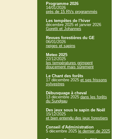
Programme 2026
14/01/2026
près de 15 RVs programmés
Les tempêtes de l'hiver
décembre 2025 et janvier 2026
Goretti et Johannes
Revues forestières du GE
06/01/2026
neiges et sapins
Meteo 2025
22/12/2025
les températures grimpent
doucement mais sûrement
Le Chant des forêts
17 décembre 2025
et ses frissons
sylvestres
Débusquage à cheval
13 décembre 2025
dans les forêts
du Sundgau
Des jeux sous le sapin de Noël
15/12/2025
et bien entendu des jeux forestiers
Conseil d'Administration
5 décembre 2025
le dernier de 2025