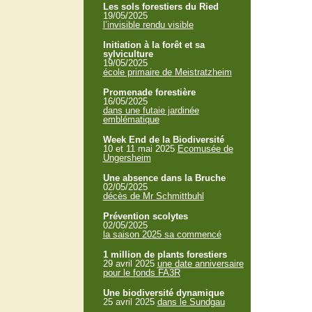
Les sols forestiers du Ried
19/05/2025
l’invisible rendu visible
Initiation à la forêt et sa
sylviculture
19/05/2025
école primaire de Meistratzheim
Promenade forestière
16/05/2025
dans une futaie jardinée
emblématique
Week End de la Biodiversité
10 et 11 mai 2025
Ecomusée de
Ungersheim
Une absence dans la Bruche
02/05/2025
décès de Mr Schmittbuhl
Prévention scolytes
02/05/2025
la saison 2025 sa commencé
1 million de plants forestiers
29 avril 2025
une date anniversaire
pour le fonds FA3R
Une biodiversité dynamique
25 avril 2025
dans le Sundgau