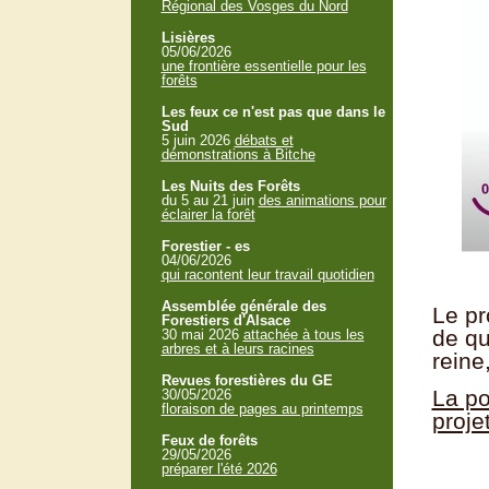
Régional des Vosges du Nord
Lisières
05/06/2026
une frontière essentielle pour les
forêts
Les feux ce n'est pas que dans le
Sud
5 juin 2026
débats et
démonstrations à Bitche
Les Nuits des Forêts
du 5 au 21 juin
des animations pour
éclairer la forêt
Forestier - es
04/06/2026
qui racontent leur travail quotidien
Assemblée générale des
Le pr
Forestiers d'Alsace
de qu
30 mai 2026
attachée à tous les
arbres et à leurs racines
reine
Revues forestières du GE
La po
30/05/2026
floraison de pages au printemps
proje
Feux de forêts
29/05/2026
préparer l'été 2026