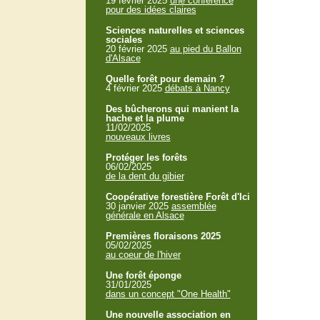
19 février 2025
une conférence
pour des idées claires
Sciences naturelles et sciences
sociales
20 février 2025
au pied du Ballon
d'Alsace
Quelle forêt pour demain ?
4 février 2025
débats à Nancy
Des bûcherons qui manient la
hache et la plume
11/02/2025
nouveaux livres
Protéger les forêts
06/02/2025
de la dent du gibier
Coopérative forestière Forêt d'Ici
30 janvier 2025
assemblée
générale en Alsace
Premières floraisons 2025
05/02/2025
au coeur de l'hiver
Une forêt éponge
31/01/2025
dans un concept "One Health"
Une nouvelle association en