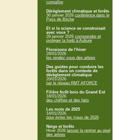
connaître
Dérèglement climatique et forêts
30 janvier 2026
conférence dans le
Pays de Bitche
Et si la science se construisait
avec vous ?
29 janvier 2026
comprendre et
protéger la forêt à Aubure
Floraisons de l'hiver
28/01/2026
les rendez vous des arbres
Des guides pour conduire les
forêts dans un contexte de
dérèglement climatique
20/01/2026
par le réseau RMT AFORCE
Filière forêt bois du Grand Est
18/01/2026
des chiffres et des faits
Les mots de 2025
14/01/2026
pour éviter les maux de 2026
Neige et forêts
Hiver 2026
laisser la rentrer au pied
des arbres