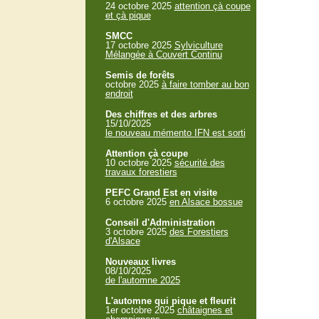
24 octobre 2025
attention çà coupe
et çà pique
SMCC
17 octobre 2025
Sylviculture
Mélangée à Couvert Continu
Semis de forêts
octobre 2025
à faire tomber au bon
endroit
Des chiffres et des arbres
15/10/2025
le nouveau mémento IFN est sorti
Attention çà coupe
10 octobre 2025
sécurité des
travaux forestiers
PEFC Grand Est en visite
6 octobre 2025
en Alsace bossue
Conseil d'Administration
3 octobre 2025
des Forestiers
d'Alsace
Nouveaux livres
08/10/2025
de l'automne 2025
L'automne qui pique et fleurit
1er octobre 2025
châtaignes et