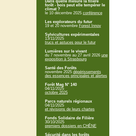
Dans quelle mesure la filière
forêt - bois peut elle tempérer le
climat ?
le 10 décembre 2025
conférence
Les explorateurs du futur
19 et 20 novembre
Forest Innov
Sylvicultures expérimentales
13/11/2025
trucs et astuces pour le futur
Lumières sur le vivant
du 7 novembre au 27 avril 2026
une
exposition à Strasbourg
Santé des Forêts
novembre 2025
dépérissements
des essences principales et alertes
Forêt Mag N° 140
04/11/2025
octobre 2025
Parcs naturels régionaux
04/11/2025
et révisions de leurs chartes
Fonds Solidaire de Filière
30/10/2025
premiers dossiers en CHÊNE
Sécurité dans les forêts