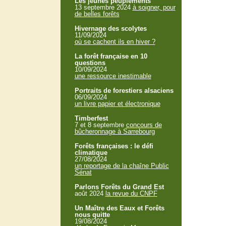
Les jeunes peuplements
13 septembre 2024
à soigner, pour
de belles forêts
Hivernage des scolytes
11/09/2024
où se cachent ils en hiver ?
La forêt française en 10
questions
10/09/2024
une ressource inestimable
Portraits de forestiers alsaciens
06/09/2024
un livre papier et électronique
Timberfest
7 et 8 septembre
concours de
bûcheronnage à Sarrebourg
Forêts françaises : le défi
climatique
27/08/2024
un reportage de la chaîne Public
Sénat
Parlons Forêts du Grand Est
août 2024
la revue du CNPF
Un Maître des Eaux et Forêts
nous quitte
19/08/2024