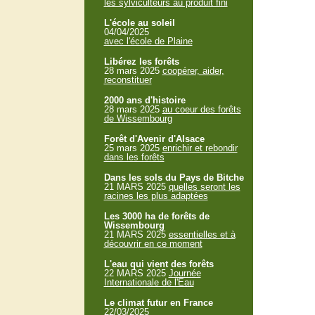
les sylviculteurs au produit fini
L'école au soleil
04/04/2025
avec l'école de Plaine
Libérez les forêts
28 mars 2025
coopérer, aider,
reconstituer
2000 ans d'histoire
28 mars 2025
au coeur des forêts
de Wissembourg
Forêt d'Avenir d'Alsace
25 mars 2025
enrichir et rebondir
dans les forêts
Dans les sols du Pays de Bitche
21 MARS 2025
quelles seront les
racines les plus adaptées
Les 3000 ha de forêts de
Wissembourg
21 MARS 2025
essentielles et à
découvrir en ce moment
L'eau qui vient des forêts
22 MARS 2025
Journée
Internationale de l'Eau
Le climat futur en France
22/03/2025