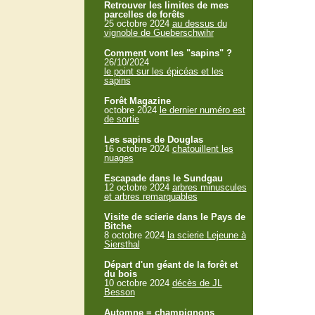
Retrouver les limites de mes
parcelles de forêts
25 octobre 2024
au dessus du
vignoble de Gueberschwihr
Comment vont les "sapins" ?
26/10/2024
le point sur les épicéas et les
sapins
Forêt Magazine
octobre 2024
le dernier numéro est
de sortie
Les sapins de Douglas
16 octobre 2024
chatouillent les
nuages
Escapade dans le Sundgau
12 octobre 2024
arbres minuscules
et arbres remarquables
Visite de scierie dans le Pays de
Bitche
8 octobre 2024
la scierie Lejeune à
Siersthal
Départ d'un géant de la forêt et
du bois
10 octobre 2024
décès de JL
Besson
Automne = champignons