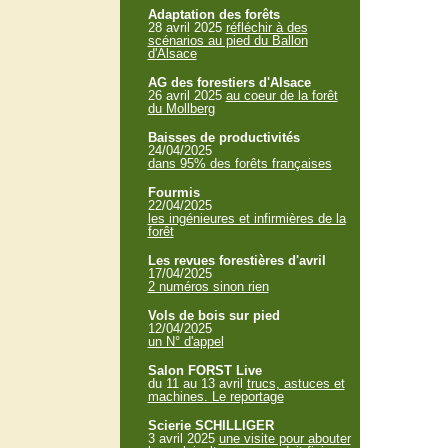
Adaptation des forêts
28 avril 2025
réfléchir à des
scénarios au pied du Ballon
d'Alsace
AG des forestiers d'Alsace
26 avril 2025
au coeur de la forêt
du Mollberg
Baisses de productivités
24/04/2025
dans 95% des forêts françaises
Fourmis
22/04/2025
les ingénieures et infirmières de la
forêt
Les revues forestières d'avril
17/04/2025
2 numéros sinon rien
Vols de bois sur pied
12/04/2025
un N° d'appel
Salon FORST Live
du 11 au 13 avril
trucs, astuces et
machines. Le reportage
Scierie SCHILLIGER
3 avril 2025
une visite pour abouter