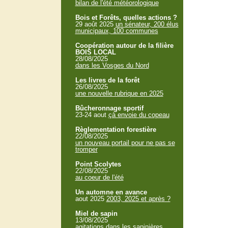
bilan de l'été météorologique
Bois et Forêts, quelles actions ?
29 août 2025
un sénateur, 200 élus
municipaux, 100 communes
Coopération autour de la filière
BOIS LOCAL
28/08/2025
dans les Vosges du Nord
Les livres de la forêt
26/08/2025
une nouvelle rubrique en 2025
Bûcheronnage sportif
23-24 aout
çà envoie du copeau
Règlementation forestière
22/08/2025
un nouveau portail pour ne pas se
tromper
Point Scolytes
22/08/2025
au coeur de l'été
Un automne en avance
aout 2025
2003, 2025 et après ?
Miel de sapin
13/08/2025
agitations dans les sapinières