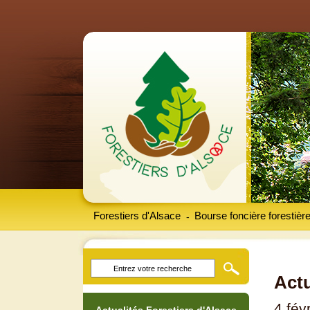
Forestiers d'Alsace
Bourse foncière forestièr
-
Actu
4 fév