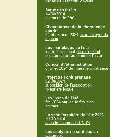
décès de François Moyses
Santé des forêts
14/08/2024
au coeur de l'été
Championnat de bucheronnage
sportif
24 et 25 aout 2024
pour envoyer du
copeau
Les martelages de l'été
les 6, 7 et 8 août
pour d'ores et
déjà préparer l'automne et l'hiver
Conseil d'Administration
8 juillet 2024
de Forestiers d'Alsace
Projet de Forêt primaire
02/08/2024
la position de l'association
forestière locale
Les livres de l'été
été 2024
sur les forêts bien
entendu
La série forestière de l'été 2024
20/07/2024
dans le Journal du CNRS
Les scolytes ne sont pas en
vacances