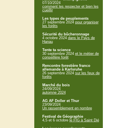
07/10/2024
comment les respecter et bien les
cueillir
Les types de peuplements
27 septembre 2024
pour organiser
les forêts
Sécurité du bûcheronnage
4 octobre 2024
dans le Pays de
Hanau
Tente ta science
30 septembre 2024
et le métier de
conseillère forêt
Rencontre forestière franco
allemande à Karlsruhe
26 septembre 2024
sur les feux de
forêts
Marché du bois
24/09/2024
automne 2024
AG AF Doller et Thur
23/09/2024
Un rassemblement en nombre
Festival de Géographie
4,5 et 6 octobre
le FIG à Saint Dié