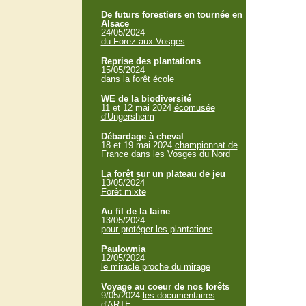
De futurs forestiers en tournée en
Alsace
24/05/2024
du Forez aux Vosges
Reprise des plantations
15/05/2024
dans la forêt école
WE de la biodiversité
11 et 12 mai 2024
écomusée
d'Ungersheim
Débardage à cheval
18 et 19 mai 2024
championnat de
France dans les Vosges du Nord
La forêt sur un plateau de jeu
13/05/2024
Forêt mixte
Au fil de la laine
13/05/2024
pour protéger les plantations
Paulownia
12/05/2024
le miracle proche du mirage
Voyage au coeur de nos forêts
9/05/2024
les documentaires
d'ARTE