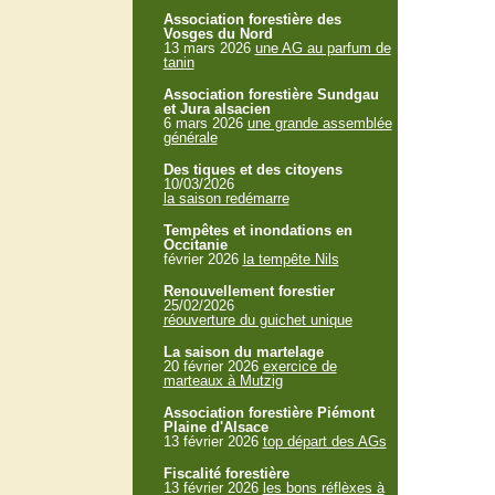
Association forestière des
Vosges du Nord
13 mars 2026
une AG au parfum de
tanin
Association forestière Sundgau
et Jura alsacien
6 mars 2026
une grande assemblée
générale
Des tiques et des citoyens
10/03/2026
la saison redémarre
Tempêtes et inondations en
Occitanie
février 2026
la tempête Nils
Renouvellement forestier
25/02/2026
réouverture du guichet unique
La saison du martelage
20 février 2026
exercice de
marteaux à Mutzig
Association forestière Piémont
Plaine d'Alsace
13 février 2026
top départ des AGs
Fiscalité forestière
13 février 2026
les bons réflèxes à