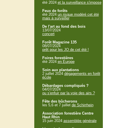
été 2024
et la surveillance s'impose
Feux de forêts
été 2024
un risque modéré cet été
mais à surveiller
De l'art au fond des bois
13/07/2024
concert
Forêt Magazine 135
08/07/2024
prêt pour les JO de cet été !
Foires forestières
été 2024
en Europe
Soin aux plantations
2 juillet 2024
dégagements en forêt
école
Débardages compliqués ?
04/07/2024
ou s'enfuir par la voie des airs ?
Fête des bûcherons
les 5,6 et 7 juillet
de Schirrhein
Association forestière Centre
Haut Rhin
15 juin 2024
assemblée générale