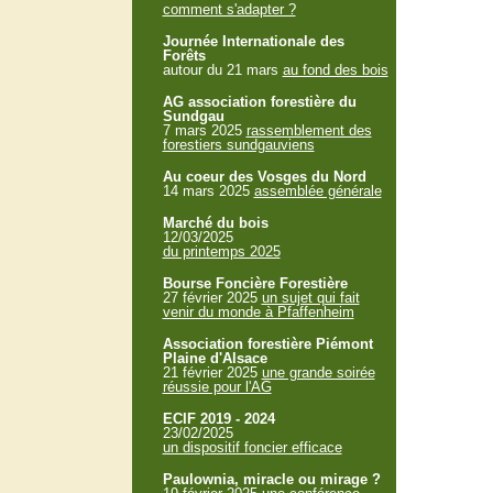
comment s'adapter ?
Journée Internationale des
Forêts
autour du 21 mars
au fond des bois
AG association forestière du
Sundgau
7 mars 2025
rassemblement des
forestiers sundgauviens
Au coeur des Vosges du Nord
14 mars 2025
assemblée générale
Marché du bois
12/03/2025
du printemps 2025
Bourse Foncière Forestière
27 février 2025
un sujet qui fait
venir du monde à Pfaffenheim
Association forestière Piémont
Plaine d'Alsace
21 février 2025
une grande soirée
réussie pour l'AG
ECIF 2019 - 2024
23/02/2025
un dispositif foncier efficace
Paulownia, miracle ou mirage ?