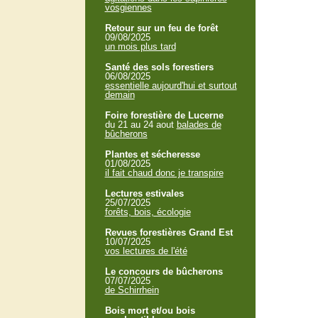
vosgiennes
Retour sur un feu de forêt
09/08/2025
un mois plus tard
Santé des sols forestiers
06/08/2025
essentielle aujourd'hui et surtout
demain
Foire forestière de Lucerne
du 21 au 24 aout
balades de
bûcherons
Plantes et sécheresse
01/08/2025
il fait chaud donc je transpire
Lectures estivales
25/07/2025
forêts, bois, écologie
Revues forestières Grand Est
10/07/2025
vos lectures de l'été
Le concours de bûcherons
07/07/2025
de Schirrhein
Bois mort et/ou bois