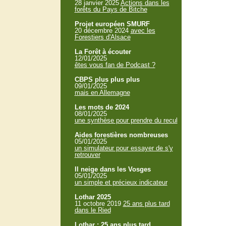
28 janvier 2025
Actions dans les
forêts du Pays de Bitche
Projet européen SMURF
20 décembre 2024
avec les
Forestiers d'Alsace
La Forêt à écouter
12/01/2025
êtes vous fan de Podcast ?
CBPS plus plus plus
09/01/2025
mais en Allemagne
Les mots de 2024
08/01/2025
une synthèse pour prendre du recul
Aides forestières nombreuses
05/01/2025
un simulateur pour essayer de s'y
retrouver
Il neige dans les Vosges
05/01/2025
un simple et précieux indicateur
Lothar 2025
11 octobre 2019
25 ans plus tard
dans le Ried
Lothar : 25 ans plus tard