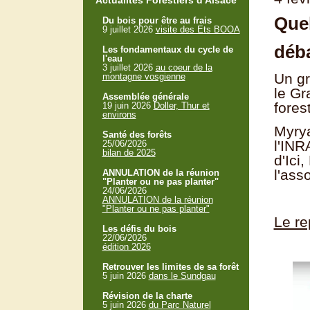
Actualités Forestiers d'Alsace
Quel
Du bois pour être au frais
9 juillet 2026
visite des Ets BOOA
déb
Les fondamentaux du cycle de
l'eau
3 juillet 2026
au coeur de la
Un gr
montagne vosgienne
le Gr
Assemblée générale
fores
19 juin 2026
Doller, Thur et
environs
Myry
Santé des forêts
l'INR
25/06/2026
bilan de 2025
d'Ici
l'ass
ANNULATION de la réunion
"Planter ou ne pas planter"
24/06/2026
ANNULATION de la réunion
"Planter ou ne pas planter"
Le re
Les défis du bois
22/06/2026
édition 2026
Retrouver les limites de sa forêt
5 juin 2026
dans le Sundgau
Révision de la charte
5 juin 2026
du Parc Naturel